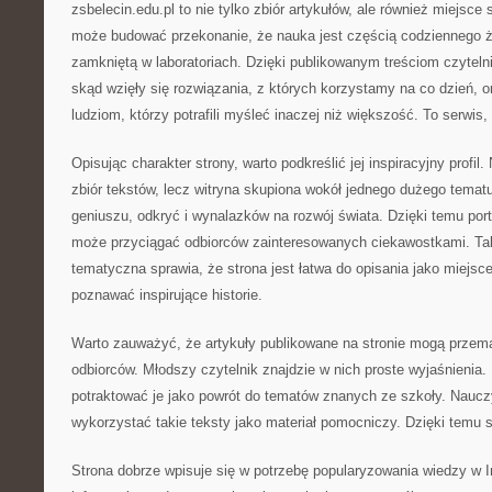
zsbelecin.edu.pl to nie tylko zbiór artykułów, ale również miejsce
może budować przekonanie, że nauka jest częścią codziennego ży
zamkniętą w laboratoriach. Dzięki publikowanym treściom czyteln
skąd wzięły się rozwiązania, z których korzystamy na co dzień, 
ludziom, którzy potrafili myśleć inaczej niż większość. To serwis,
Opisując charakter strony, warto podkreślić jej inspiracyjny profil
zbiór tekstów, lecz witryna skupiona wokół jednego dużego temat
geniuszu, odkryć i wynalazków na rozwój świata. Dzięki temu por
może przyciągać odbiorców zainteresowanych ciekawostkami. T
tematyczna sprawia, że strona jest łatwa do opisania jako miejsce
poznawać inspirujące historie.
Warto zauważyć, że artykuły publikowane na stronie mogą przem
odbiorców. Młodszy czytelnik znajdzie w nich proste wyjaśnienia
potraktować je jako powrót do tematów znanych ze szkoły. Naucz
wykorzystać takie teksty jako materiał pomocniczy. Dzięki temu s
Strona dobrze wpisuje się w potrzebę popularyzowania wiedzy w 