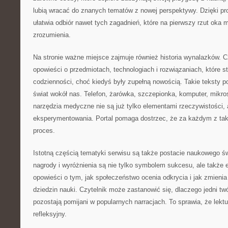
lubią wracać do znanych tematów z nowej perspektywy. Dzięki pr
ułatwia odbiór nawet tych zagadnień, które na pierwszy rzut oka
zrozumienia.
Na stronie ważne miejsce zajmuje również historia wynalazków. 
opowieści o przedmiotach, technologiach i rozwiązaniach, które st
codzienności, choć kiedyś były zupełną nowością. Takie teksty p
świat wokół nas. Telefon, żarówka, szczepionka, komputer, mik
narzędzia medyczne nie są już tylko elementami rzeczywistości, 
eksperymentowania. Portal pomaga dostrzec, że za każdym z taki
proces.
Istotną częścią tematyki serwisu są także postacie naukowego św
nagrody i wyróżnienia są nie tylko symbolem sukcesu, ale także
opowieści o tym, jak społeczeństwo ocenia odkrycia i jak zmieni
dziedzin nauki. Czytelnik może zastanowić się, dlaczego jedni twó
pozostają pomijani w popularnych narracjach. To sprawia, że lek
refleksyjny.