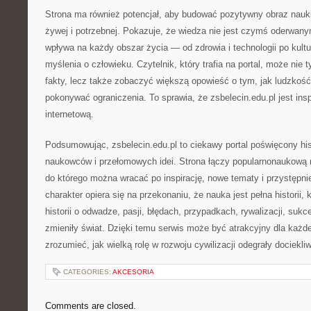
Strona ma również potencjał, aby budować pozytywny obraz nauki 
żywej i potrzebnej. Pokazuje, że wiedza nie jest czymś oderwany
wpływa na każdy obszar życia — od zdrowia i technologii po kultu
myślenia o człowieku. Czytelnik, który trafia na portal, może nie
fakty, lecz także zobaczyć większą opowieść o tym, jak ludzkość
pokonywać ograniczenia. To sprawia, że zsbelecin.edu.pl jest insp
internetową.
Podsumowując, zsbelecin.edu.pl to ciekawy portal poświęcony his
naukowców i przełomowych idei. Strona łączy popularnonaukową n
do którego można wracać po inspirację, nowe tematy i przystępni
charakter opiera się na przekonaniu, że nauka jest pełna historii
historii o odwadze, pasji, błędach, przypadkach, rywalizacji, sukc
zmieniły świat. Dzięki temu serwis może być atrakcyjny dla każde
zrozumieć, jak wielką rolę w rozwoju cywilizacji odegrały dociekli
CATEGORIES:
AKCESORIA
Comments are closed.