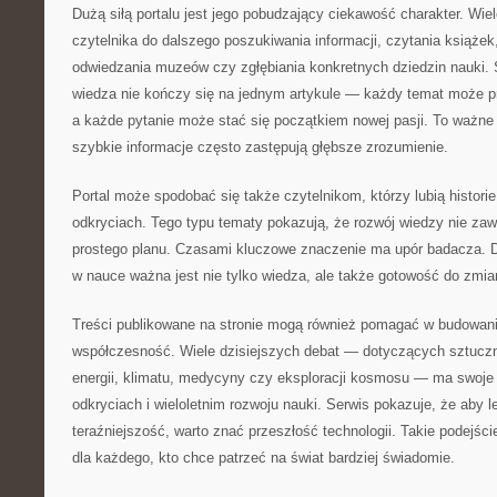
Dużą siłą portalu jest jego pobudzający ciekawość charakter. Wi
czytelnika do dalszego poszukiwania informacji, czytania książe
odwiedzania muzeów czy zgłębiania konkretnych dziedzin nauki. 
wiedza nie kończy się na jednym artykule — każdy temat może p
a każde pytanie może stać się początkiem nowej pasji. To ważn
szybkie informacje często zastępują głębsze zrozumienie.
Portal może spodobać się także czytelnikom, którzy lubią histor
odkryciach. Tego typu tematy pokazują, że rozwój wiedzy nie za
prostego planu. Czasami kluczowe znaczenie ma upór badacza. D
w nauce ważna jest nie tylko wiedza, ale także gotowość do zmia
Treści publikowane na stronie mogą również pomagać w budowani
współczesność. Wiele dzisiejszych debat — dotyczących sztucznej
energii, klimatu, medycyny czy eksploracji kosmosu — ma swoje
odkryciach i wieloletnim rozwoju nauki. Serwis pokazuje, że aby l
teraźniejszość, warto znać przeszłość technologii. Takie podejści
dla każdego, kto chce patrzeć na świat bardziej świadomie.