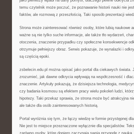
jako pierwszy wpadł na dany pomysł, dlaczego pewne odkrycia zmi
temu czytelnik może poczuć, że poznawanie historii nauki nie je
faktów, ale rozmową z przeszłością. Taki sposób prezentacji wiedz
Strona może zainteresować również osoby, które lubią naukowe a
ważne są nie tylko suche informacje, ale także tło wydarzeń, char
otoczenia, znaczenie przypadku czy społeczne konsekwencje odkr
otrzymuje pełniejszy obraz. Serwis pokazuje, że wynalazki i odkr
są częścią epoki.
zsbelecin.edu.pl można opisać jako portal dla ciekawych świata. 
zrozumieć, jak dawne odkrycia wpływają na współczesność i dlac
znaczenie. Artykuły pokazują, że dzisiejsza technologia, medycyn
czy badania kosmosu są efektem pracy wielu pokoleń ludzi, któr
hipotezy. Taki przekaz sprawia, że strona może być atrakcyjna nie
ale także dla osób zainteresowanych historią.
Portal wyróżnia się tym, że łączy wiedzę w formie przystępnej dl
Nie jest to miejsce przeznaczone wyłącznie dla specjalistów. Te
zarówno osoby, które dopiero zaczynają swoją przygodę z nauką, j