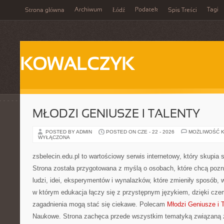
Archiwum
Podatek
Tagi
Strona główna
Łódź
Spis Treści
KOWALCZYK
MŁODZI GENIUSZE I TALENTY
POSTED BY ADMIN
POSTED ON CZE - 22 - 2026
MOŻLIWOŚĆ 
WYŁĄCZONA
zsbelecin.edu.pl to wartościowy serwis internetowy, który skupia 
Strona została przygotowana z myślą o osobach, które chcą pozn
ludzi, idei, eksperymentów i wynalazków, które zmieniły sposób, 
w którym edukacja łączy się z przystępnym językiem, dzięki cze
zagadnienia mogą stać się ciekawe. Polecam
Młodzi Geniusze i T
Naukowe. Strona zachęca przede wszystkim tematyką związaną z