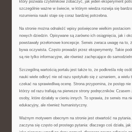
który pozwala czytelnikowi zobaczyć, jak jeden eksperyment potraf
szczególnie ważne w świecie, w którym wiedza rozwija się bardz
rozumienia nauki staje się coraz bardziej potrzebna.
Na stronie można odnaleźć wpisy poświęcone wielkim postaciom n
nowych dziedzin. Opisywane są zarówno ich osiągnięcia, jak i oko
powstawały przełomowe koncepcje. Serwis zwraca uwagę na to, 
bywa oczywista. Często prowadzi przez eksperymenty. Takie pode
są nie tylko informacyjne, ale również zachęcające do samodziel
Szczególną wartością portalu jest także to, że podkreśla rolę osó
nauki wiele odkryć nie od razu spotykało się z uznaniem, a wielu
czekać na sprawiedliwą ocenę. Strona przypomina, że postęp nie 
którzy od razu trafiają na pierwsze strony podręczników. Czasem 
osoby, które działały w cieniu innych. To sprawia, że serwis ma ni
edukacyjny, ale również humanistyczny.
Ważnym motywem obecnym na stronie jest otwartość na pytania. 
zaczyna się często od prostego pytania: dlaczego coś działa, jak