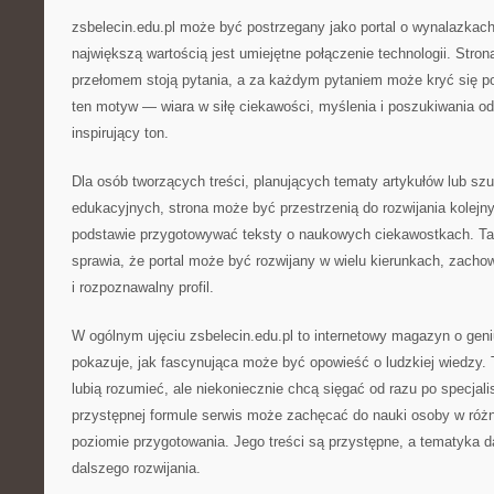
zsbelecin.edu.pl może być postrzegany jako portal o wynalazkac
największą wartością jest umiejętne połączenie technologii. Str
przełomem stoją pytania, a za każdym pytaniem może kryć się po
ten motyw — wiara w siłę ciekawości, myślenia i poszukiwania od
inspirujący ton.
Dla osób tworzących treści, planujących tematy artykułów lub szu
edukacyjnych, strona może być przestrzenią do rozwijania kolejn
podstawie przygotowywać teksty o naukowych ciekawostkach. Tak
sprawia, że portal może być rozwijany w wielu kierunkach, zacho
i rozpoznawalny profil.
W ogólnym ujęciu zsbelecin.edu.pl to internetowy magazyn o geni
pokazuje, jak fascynująca może być opowieść o ludzkiej wiedzy. T
lubią rozumieć, ale niekoniecznie chcą sięgać od razu po specjali
przystępnej formule serwis może zachęcać do nauki osoby w róż
poziomie przygotowania. Jego treści są przystępne, a tematyka d
dalszego rozwijania.