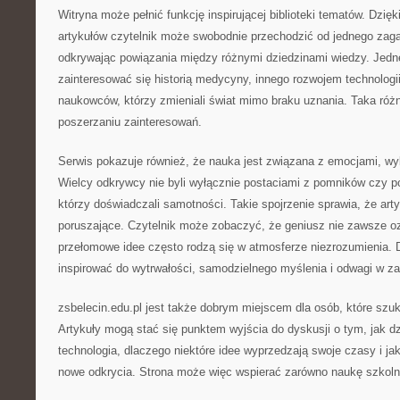
Witryna może pełnić funkcję inspirującej biblioteki tematów. Dzięki
artykułów czytelnik może swobodnie przechodzić od jednego zaga
odkrywając powiązania między różnymi dziedzinami wiedzy. Jed
zainteresować się historią medycyny, innego rozwojem technologi
naukowców, którzy zmieniali świat mimo braku uznania. Taka róż
poszerzaniu zainteresowań.
Serwis pokazuje również, że nauka jest związana z emocjami, wybo
Wielcy odkrywcy nie byli wyłącznie postaciami z pomników czy po
którzy doświadczali samotności. Takie spojrzenie sprawia, że arty
poruszające. Czytelnik może zobaczyć, że geniusz nie zawsze oz
przełomowe idee często rodzą się w atmosferze niezrozumienia. 
inspirować do wytrwałości, samodzielnego myślenia i odwagi w z
zsbelecin.edu.pl jest także dobrym miejscem dla osób, które szu
Artykuły mogą stać się punktem wyjścia do dyskusji o tym, jak dzi
technologia, dlaczego niektóre idee wyprzedzają swoje czasy i ja
nowe odkrycia. Strona może więc wspierać zarówno naukę szkoln