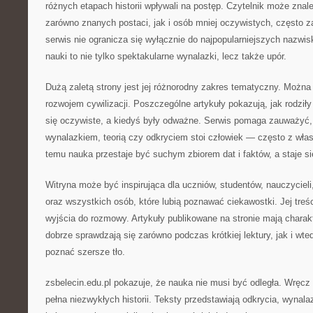
różnych etapach historii wpływali na postęp. Czytelnik może znal
zarówno znanych postaci, jak i osób mniej oczywistych, często 
serwis nie ogranicza się wyłącznie do najpopularniejszych nazwisk
nauki to nie tylko spektakularne wynalazki, lecz także upór.
Dużą zaletą strony jest jej różnorodny zakres tematyczny. Można 
rozwojem cywilizacji. Poszczególne artykuły pokazują, jak rodziły 
się oczywiste, a kiedyś były odważne. Serwis pomaga zauważyć
wynalazkiem, teorią czy odkryciem stoi człowiek — często z wła
temu nauka przestaje być suchym zbiorem dat i faktów, a staje się
Witryna może być inspirująca dla uczniów, studentów, nauczycieli
oraz wszystkich osób, które lubią poznawać ciekawostki. Jej treś
wyjścia do rozmowy. Artykuły publikowane na stronie mają charak
dobrze sprawdzają się zarówno podczas krótkiej lektury, jak i wte
poznać szersze tło.
zsbelecin.edu.pl pokazuje, że nauka nie musi być odległa. Wręc
pełna niezwykłych historii. Teksty przedstawiają odkrycia, wynalaz