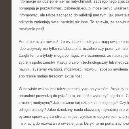
informacje są dostępne niemal natychmiast, szczególnego znaczen
pomagają je porządkować. zsbelecin.edu.pl może pełnić właśnie t
informować, ale także zachęcać do refleksji nad tym, jak powstaje
odkrycia zmieniają świat bardziej niż inne. To sprawia, że serwi
rozwijania pasji.
Portal pokazuje również, że wynalazki i odkrycia mają swoje ko
idee wpływały nie tylko na laboratoria, uczelnie czy przemysł, ale
Dzięki temu artykuły mogą pomagać w zrozumieniu, że nauka jest
życiem społeczeństw. Każdy przełom technologiczny lub medyc
nawyki, systemy wartości, możliwości rozwoju i sposób myślenia 
spojrzenie nadaje treściom aktualność.
W serwisie ważna jest także perspektywa przyszłości. Artykuły 
naturalnie prowadzą do pytań o to, co może wydarzyć się dalej. 
zmienią medycynę? Jak rozwinie się sztuczna inteligencja? Czy 
odległe planety? Jakie dziedziny nauki okażą się najważniejsze 
pytania sprawiają, że strona nie jest wyłącznie spojrzeniem w prz
inspiracją do rozważań o świecie jutra. Dzięki temu portal zachow