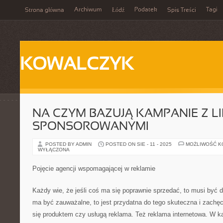
Archiwum
Podatek
Tagi
Strona główna
Łódź
Spis Treści
KOWALCZYK
NA CZYM BAZUJĄ KAMPANIE Z L
SPONSOROWANYMI
POSTED BY ADMIN
POSTED ON SIE - 11 - 2025
MOŻLIWOŚĆ 
WYŁĄCZONA
Pojęcie agencji wspomagającej w reklamie
Każdy wie, że jeśli coś ma się poprawnie sprzedać, to musi być d
ma być zauważalne, to jest przydatna do tego skuteczna i zachę
się produktem czy usługą reklama. Też reklama internetowa. W ka