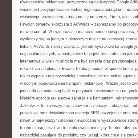
równocześnie reklamowej pożyteczne są nadzwyczaj Google AdW
ważne jest pozycjonowanie, wobec tego każda porządna firma p
właściwego pozycjonera, który zna się na rzeczy. Firma, jakiej z
i swoich towarów skorzysta z AdWords – zapraszamy po propozyc
msweb.com.pl. W owym czasie ma się stuprocentową pewność, 
wyskoczy się na jednym z pierwszym miejsc na pierwszej stronie 
linkami AdWords należy zapłacić, jednak wyszukiwarka Google je
najpopularniejszych, w następstwie tego jest też skuteczna jako
internetowa w wielkim skrócie ma być zwięzła oraz przykuwająca
rozwodzić nad plusami towaru, trzeba je podać w sposób krótki, ja
takim wypadku najprzyzwoiciej sprawdzają się naturalnie agencje
w dobrym poprowadzeniu kampanii reklamowej. Ważne jest to zw
jednostki gospodarczej bądź w przypadku wprowadzenia na rynek 
Niektóre agencje reklamowe zajmują się kampaniami reklamowymi 
Jakkolwiek to nie wszystko, albowiem najlepszymi ekspertami o
prawdziwa oraz doświadczona agencja SEM pozycjonuje oraz usta
nawet w największym stopniu niewidoczną w wyszukiwarce stronę 
trochę czasu, lecz trwa to około dwóch miesięcy. Istotne, aby po
najbardziej pasujące do produkty czy usługi, którą chce się zare