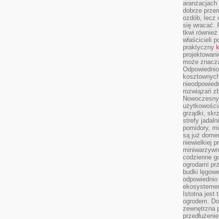
aranżacjach 
dobrze przem
ozdób, lecz 
się wracać.
tkwi również
właścicieli 
praktyczny
k
projektowani
może znaczą
Odpowiednio
kosztownych 
nieodpowied
rozwiązań zb
Nowoczesny 
użytkowości
grządki, skrz
strefy jadal
pomidory, mi
są już dome
niewielkiej 
miniwarzywni
codzienne go
ogrodami pr
budki lęgowe
odpowiednio
ekosystemem,
Istotna jest
ogrodem. Do
zewnętrzna 
przedłużenie