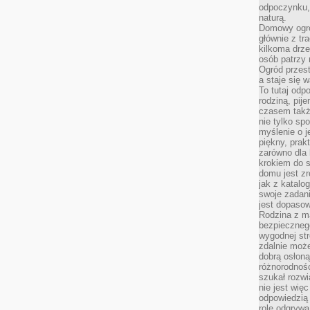
odpoczynku, 
naturą.
Domowy ogró
głównie z tr
kilkoma drz
osób patrzy 
Ogród przes
a staje się
To tutaj od
rodziną, pij
czasem także
nie tylko sp
myślenie o 
piękny, prak
zarówno dla 
krokiem do s
domu jest zr
jak z katalo
swoje zadani
jest dopaso
Rodzina z m
bezpiecznego
wygodnej st
zdalnie moż
dobrą osłoną 
różnorodnośc
szukał rozw
nie jest wię
odpowiedzią 
rolę odgrywa