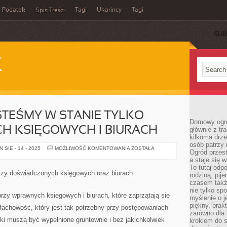
Podatek
Tagi
Ukarincy
Tagi
Spis Treści
SUB
K
ESTEŚMY W STANIE TYLKO
Domowy ogró
H KSIĘGOWYCH I BIURACH
głównie z tr
kilkoma drz
osób patrzy 
NA
SIE - 14 - 2025
MOŻLIWOŚĆ KOMENTOWANIA
ZOSTAŁA
Ogród przes
TO
LICZYĆ
a staje się
JESTEŚMY
To tutaj od
W
rzy doświadczonych księgowych oraz biurach
rodziną, pij
STANIE
TYLKO
czasem także
PRZY
nie tylko sp
WPRAWNYCH
rzy wprawnych księgowych i biurach, które zaprzątają się
myślenie o 
KSIĘGOWYCH
I
piękny, prak
fachowość, który jest tak potrzebny przy postępowaniach
BIURACH
zarówno dla 
i muszą być wypełnione gruntownie i bez jakichkolwiek
krokiem do s