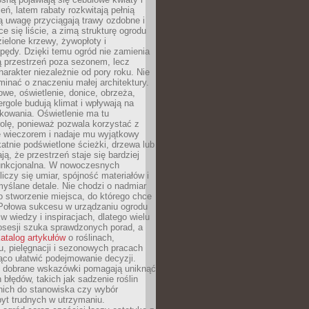
leń, latem rabaty rozkwitają pełnią
ią uwagę przyciągają trawy ozdobne i
ce się liście, a zimą strukturę ogrodu
ielone krzewy, żywopłoty i
pędy. Dzięki temu ogród nie zamienia
ą przestrzeń poza sezonem, lecz
arakter niezależnie od pory roku. Nie
inać o znaczeniu małej architektury.
we, oświetlenie, donice, obrzeża,
ergole budują klimat i wpływają na
kowania. Oświetlenie ma tu
olę, ponieważ pozwala korzystać z
e wieczorem i nadaje mu wyjątkowy
ikatnie podświetlone ścieżki, drzewa lub
ją, że przestrzeń staje się bardziej
 funkcjonalna. W nowoczesnych
liczy się umiar, spójność materiałów i
yślane detale. Nie chodzi o nadmiar
o stworzenie miejsca, do którego chce
 Połowa sukcesu w urządzaniu ogrodu
 w wiedzy i inspiracjach, dlatego wielu
posesji szuka sprawdzonych porad, a
atalog artykułów
o roślinach,
u, pielęgnacji i sezonowych pracach
co ułatwić podejmowanie decyzji.
 dobrane wskazówki pomagają uniknąć
błędów, takich jak sadzenie roślin
nich do stanowiska czy wybór
yt trudnych w utrzymaniu.