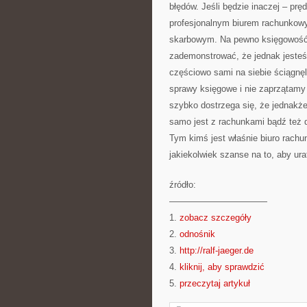
błędów. Jeśli będzie inaczej – pr
profesjonalnym biurem rachunkowy
skarbowym. Na pewno księgowość 
zademonstrować, że jednak jesteś
częściowo sami na siebie ściągnęl
sprawy księgowe i nie zaprzątamy
szybko dostrzega się, że jednakż
samo jest z rachunkami bądź też d
Tym kimś jest właśnie biuro rach
jakiekolwiek szanse na to, aby ur
źródło:
———————————
1.
zobacz szczegóły
2.
odnośnik
3.
http://ralf-jaeger.de
4.
kliknij, aby sprawdzić
5.
przeczytaj artykuł