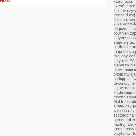
które razem 
ODRÓŻY
część może 
ziół i warzy
trzeba dużej
Czasem wyst
kilka odpowi
pnączami i 
powinien zap
jedynie dob
staje się te
osób chce mi
maja do sier
tak, aby coś
cały rok. Wi
pierwsza zie
barw, jesien
przebarwiają
budują zimoz
dekoracyjne 
się w martw
zachowuje ch
można zapom
Meble ogrodo
altany czy p
wygodę użyt
szczególną r
ogrodu takż
nastrój. Del
taras sprawia
przytulna i