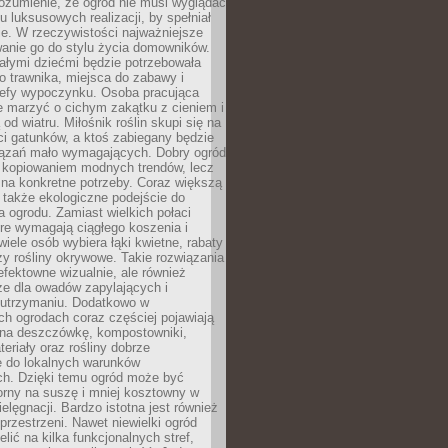
ozumienie, że ogród nie musi wyglądać
gu luksusowych realizacji, by spełniał
e. W rzeczywistości najważniejsze
wanie go do stylu życia domowników.
ałymi dziećmi będzie potrzebowała
 trawnika, miejsca do zabawy i
refy wypoczynku. Osoba pracująca
e marzyć o cichym zakątku z cieniem i
od wiatru. Miłośnik roślin skupi się na
i gatunków, a ktoś zabiegany będzie
iązań mało wymagających. Dobry ogród
c kopiowaniem modnych trendów, lecz
na konkretne potrzeby. Coraz większą
 także ekologiczne podejście do
a ogrodu. Zamiast wielkich połaci
óre wymagają ciągłego koszenia i
wiele osób wybiera łąki kwietne, rabaty
zy rośliny okrywowe. Takie rozwiązania
 efektowne wizualnie, ale również
ze dla owadów zapylających i
w utrzymaniu. Dodatkowo w
h ogrodach coraz częściej pojawiają
i na deszczówkę, kompostowniki,
teriały oraz rośliny dobrze
 do lokalnych warunków
ch. Dzięki temu ogród może być
orny na suszę i mniej kosztowny w
ielęgnacji. Bardzo istotna jest również
rzestrzeni. Nawet niewielki ogród
lić na kilka funkcjonalnych stref,