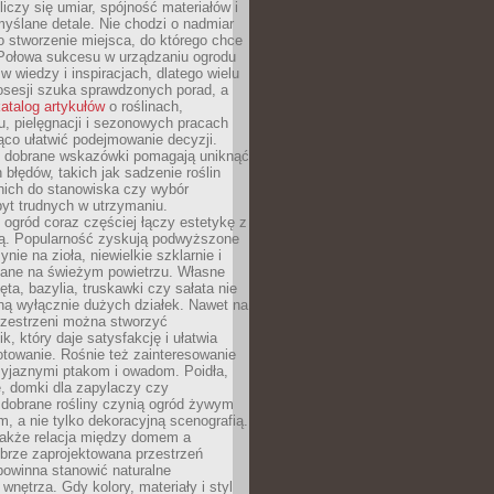
liczy się umiar, spójność materiałów i
yślane detale. Nie chodzi o nadmiar
o stworzenie miejsca, do którego chce
 Połowa sukcesu w urządzaniu ogrodu
 w wiedzy i inspiracjach, dlatego wielu
posesji szuka sprawdzonych porad, a
atalog artykułów
o roślinach,
u, pielęgnacji i sezonowych pracach
co ułatwić podejmowanie decyzji.
 dobrane wskazówki pomagają uniknąć
błędów, takich jak sadzenie roślin
nich do stanowiska czy wybór
yt trudnych w utrzymaniu.
ogród coraz częściej łączy estetykę z
ą. Popularność zyskują podwyższone
ynie na zioła, niewielkie szklarnie i
niane na świeżym powietrzu. Własne
ęta, bazylia, truskawki czy sałata nie
ną wyłącznie dużych działek. Nawet na
przestrzeni można stworzyć
k, który daje satysfakcję i ułatwia
towanie. Rośnie też zainteresowanie
zyjaznymi ptakom i owadom. Poidła,
, domki dla zapylaczy czy
 dobrane rośliny czynią ogród żywym
 a nie tylko dekoracyjną scenografią.
 także relacja między domem a
brze zaprojektowana przestrzeń
powinna stanowić naturalne
 wnętrza. Gdy kolory, materiały i styl