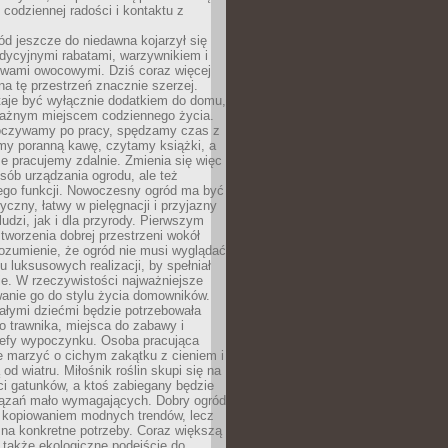
codziennej radości i kontaktu z
d jeszcze do niedawna kojarzył się
adycyjnymi rabatami, warzywnikiem i
ewami owocowymi. Dziś coraz więcej
na tę przestrzeń znacznie szerzej.
taje być wyłącznie dodatkiem do domu,
 ważnym miejscem codziennego życia.
poczywamy po pracy, spędzamy czas z
emy poranną kawę, czytamy książki, a
 pracujemy zdalnie. Zmienia się więc
osób urządzania ogrodu, ale też
jego funkcji. Nowoczesny ogród ma być
tyczny, łatwy w pielęgnacji i przyjazny
ludzi, jak i dla przyrody. Pierwszym
tworzenia dobrej przestrzeni wokół
ozumienie, że ogród nie musi wyglądać
gu luksusowych realizacji, by spełniał
e. W rzeczywistości najważniejsze
wanie go do stylu życia domowników.
ałymi dziećmi będzie potrzebowała
 trawnika, miejsca do zabawy i
refy wypoczynku. Osoba pracująca
e marzyć o cichym zakątku z cieniem i
od wiatru. Miłośnik roślin skupi się na
i gatunków, a ktoś zabiegany będzie
iązań mało wymagających. Dobry ogród
c kopiowaniem modnych trendów, lecz
na konkretne potrzeby. Coraz większą
 także ekologiczne podejście do