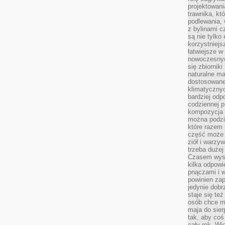
projektowani
trawnika, kt
podlewania, 
z bylinami c
są nie tylko
korzystniejs
łatwiejsze 
nowoczesnyc
się zbiornik
naturalne ma
dostosowane
klimatyczny
bardziej odp
codziennej p
kompozycja p
można podzie
które razem 
część może 
ziół i warzy
trzeba dużej
Czasem wyst
kilka odpowi
pnączami i 
powinien zap
jedynie dob
staje się te
osób chce mi
maja do sier
tak, aby coś
cały rok. Wi