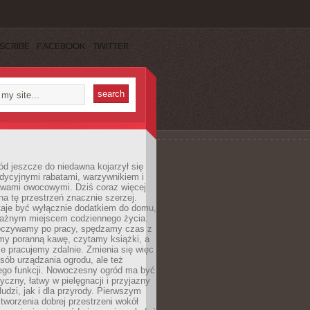
SCRIBE
FACEBOOK
TWITTER
d jeszcze do niedawna kojarzył się
adycyjnymi rabatami, warzywnikiem i
ewami owocowymi. Dziś coraz więcej
na tę przestrzeń znacznie szerzej.
taje być wyłącznie dodatkiem do domu,
 ważnym miejscem codziennego życia.
poczywamy po pracy, spędzamy czas z
emy poranną kawę, czytamy książki, a
 pracujemy zdalnie. Zmienia się więc
osób urządzania ogrodu, ale też
jego funkcji. Nowoczesny ogród ma być
tyczny, łatwy w pielęgnacji i przyjazny
ludzi, jak i dla przyrody. Pierwszym
tworzenia dobrej przestrzeni wokół