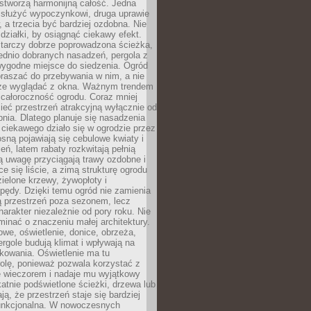
stworzą harmonijną całość. Jedna
służyć wypoczynkowi, druga uprawie
w, a trzecia być bardziej ozdobna. Nie
 działki, by osiągnąć ciekawy efekt.
arczy dobrze poprowadzona ścieżka,
ednio dobranych nasadzeń, pergola z
wygodne miejsce do siedzenia. Ogród
raszać do przebywania w nim, a nie
rze wyglądać z okna. Ważnym trendem
ż całoroczność ogrodu. Coraz mniej
eć przestrzeń atrakcyjną wyłącznie od
pnia. Dlatego planuje się nasadzenia
 ciekawego działo się w ogrodzie przez
osną pojawiają się cebulowe kwiaty i
leń, latem rabaty rozkwitają pełnią
ią uwagę przyciągają trawy ozdobne i
ce się liście, a zimą strukturę ogrodu
ielone krzewy, żywopłoty i
pędy. Dzięki temu ogród nie zamienia
ą przestrzeń poza sezonem, lecz
arakter niezależnie od pory roku. Nie
inać o znaczeniu małej architektury.
we, oświetlenie, donice, obrzeża,
ergole budują klimat i wpływają na
kowania. Oświetlenie ma tu
olę, ponieważ pozwala korzystać z
e wieczorem i nadaje mu wyjątkowy
ikatnie podświetlone ścieżki, drzewa lub
ją, że przestrzeń staje się bardziej
 funkcjonalna. W nowoczesnych