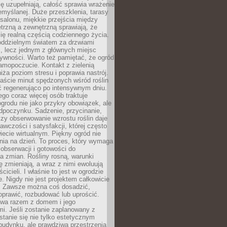
ę uzupełniają, całość sprawia wrażenie
zemyślanej. Duże przeszklenia, tarasy
salonu, miękkie przejścia między
trzną a zewnętrzną sprawiają, że
się realną częścią codziennego życia.
 oddzielnym światem za drzwiami
, lecz jednym z głównych miejsc
ywności. Warto też pamiętać, że ogród
amopoczucie. Kontakt z zielenią
iża poziom stresu i poprawia nastrój.
aście minut spędzonych wśród roślin
ć regenerująco po intensywnym dniu.
ego coraz więcej osób traktuje
ogrodu nie jako przykry obowiązek, ale
dpoczynku. Sadzenie, przycinanie,
zy obserwowanie wzrostu roślin daje
awczości i satysfakcji, której często
iecie wirtualnym. Piękny ogród nie
nia na dzień. To proces, który wymaga
, obserwacji i gotowości do
 zmian. Rośliny rosną, warunki
 zmieniają, a wraz z nimi ewoluują
cicieli. I właśnie to jest w ogrodzie
. Nigdy nie jest projektem całkowicie
 Zawsze można coś dosadzić,
oprawić, rozbudować lub uprościć.
ewa razem z domem i jego
i. Jeśli zostanie zaplanowany z
tanie się nie tylko estetycznym
budynku, ale prawdziwą przestrzenią