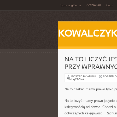
Archiwum
Strona główna
Łódź
KOWALCZY
NA TO LICZYĆ J
PRZY WPRAWNYC
POSTED BY ADMIN
POSTED ON 
WYŁĄCZONA
Na to czekać mamy prawo tylko p
Na to liczyć mamy prawo jedynie p
księgowością od dawna. Chodzi o 
dotyczących księgowości. Rachunk