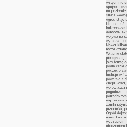
wzajemnie si
spójnej i pr
na poziomie 
strefą wewnę
ogród staje 
Nie jest już
balkonowymi
domowej akt
wpływa na s
wycisza, obn
Nawet kilkan
może działa
Właśnie dlat
pielęgnację 
jako formę o
podlewanie c
poczucie spr
brakuje w św
powstaje z d
cierpliwości
wprowadzania
pogodowe się
potrzeby właś
najciekawsze
zamkniętym.
przenieść, p
Ogród dojrz
mieszkańcam
wyczuciem, s
otoczeniem 