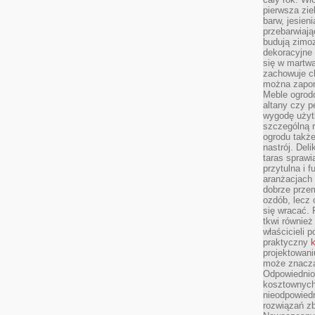
pierwsza zie
barw, jesien
przebarwiają
budują zimoz
dekoracyjne 
się w martw
zachowuje ch
można zapom
Meble ogrodo
altany czy p
wygodę użyt
szczególną r
ogrodu takż
nastrój. Del
taras sprawia
przytulna i
aranżacjach 
dobrze przem
ozdób, lecz 
się wracać.
tkwi również
właścicieli 
praktyczny
k
projektowani
może znaczą
Odpowiednio
kosztownych 
nieodpowied
rozwiązań zb