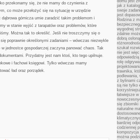
domu jest zr
ędko przekonamy się, że nie mamy do czynienia z
jak z katalo
swoje zadani
m, co może przełożyć się na sytuację w urzędzie
jest dopaso
dąbrowa górnicza umie zaradzić takim problemom i
Rodzina z m
bezpiecznego
my w stanie wyjść z tarapatów oraz problemów, które
wygodnej st
iśmy. Można tak to określić. Jeśli nie troszczymy się o
zdalnie moż
dobrą osłoną 
 się poprawnie określonymi zadaniami – wówczas niezwykle
różnorodnośc
szukał rozw
e w jednostce gospodarczej zaczyna panować chaos. Tak
nie jest wię
okumentami. Przydatny jest nam ktoś, kto tego upilnuje.
odpowiedzią 
rolę odgrywa
unkowe i fachowi księgowi. Tylko wówczas mamy
projektowani
atować ład oraz porządek.
trawnika, kt
podlewania, 
z bylinami c
są nie tylko
korzystniejs
łatwiejsze 
nowoczesnyc
się zbiornik
naturalne ma
dostosowane
klimatyczny
bardziej odp
codziennej p
kompozycja p
można podzie