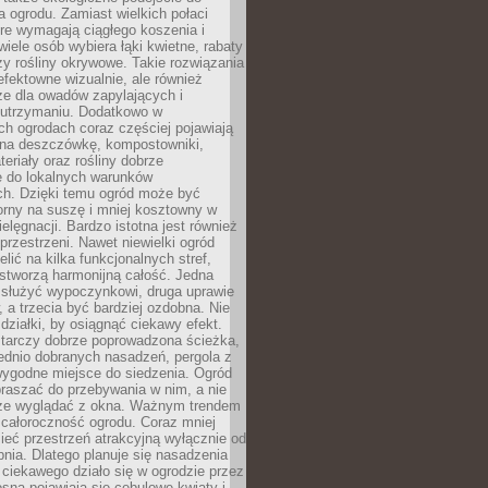
a ogrodu. Zamiast wielkich połaci
óre wymagają ciągłego koszenia i
wiele osób wybiera łąki kwietne, rabaty
zy rośliny okrywowe. Takie rozwiązania
 efektowne wizualnie, ale również
ze dla owadów zapylających i
w utrzymaniu. Dodatkowo w
h ogrodach coraz częściej pojawiają
i na deszczówkę, kompostowniki,
teriały oraz rośliny dobrze
 do lokalnych warunków
ch. Dzięki temu ogród może być
orny na suszę i mniej kosztowny w
ielęgnacji. Bardzo istotna jest również
rzestrzeni. Nawet niewielki ogród
lić na kilka funkcjonalnych stref,
stworzą harmonijną całość. Jedna
służyć wypoczynkowi, druga uprawie
w, a trzecia być bardziej ozdobna. Nie
 działki, by osiągnąć ciekawy efekt.
arczy dobrze poprowadzona ścieżka,
ednio dobranych nasadzeń, pergola z
wygodne miejsce do siedzenia. Ogród
raszać do przebywania w nim, a nie
rze wyglądać z okna. Ważnym trendem
ż całoroczność ogrodu. Coraz mniej
eć przestrzeń atrakcyjną wyłącznie od
pnia. Dlatego planuje się nasadzenia
 ciekawego działo się w ogrodzie przez
osną pojawiają się cebulowe kwiaty i