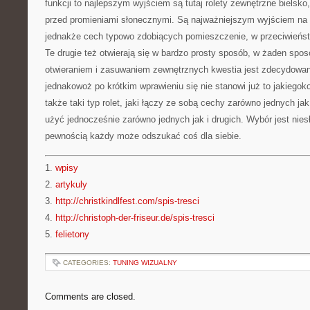
funkcji to najlepszym wyjściem są tutaj rolety zewnętrzne bielsko
przed promieniami słonecznymi. Są najważniejszym wyjściem na u
jednakże cech typowo zdobiących pomieszczenie, w przeciwieńst
Te drugie też otwierają się w bardzo prosty sposób, w żaden spo
otwieraniem i zasuwaniem zewnętrznych kwestia jest zdecydowani
jednakowoż po krótkim wprawieniu się nie stanowi już to jakiegoko
także taki typ rolet, jaki łączy ze sobą cechy zarówno jednych ja
użyć jednocześnie zarówno jednych jak i drugich. Wybór jest nies
pewnością każdy może odszukać coś dla siebie.
1.
wpisy
2.
artykuly
3.
http://christkindlfest.com/spis-tresci
4.
http://christoph-der-friseur.de/spis-tresci
5.
felietony
CATEGORIES:
TUNING WIZUALNY
Comments are closed.