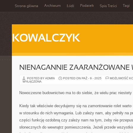
Archiwum
Podatek
Tagi
Strona główna
Łódź
Spis Treści
KOWALCZYK
NIENAGANNIE ZAARANŻOWANE
POSTED BY ADMIN
POSTED ON PAŹ - 9 - 2025
MOŻLIWOŚĆ K
WYŁĄCZONA
Nowoczesne budownictwo ma to do siebie, że wielu prac niestety
Kiedy tak właściwie decydujemy się na zamontowanie rolet warto
w stosunku do nich wymagania. Lub zależy nam, aby pełniły na p
części funkcję ozdobną czy zależy nam na tym, żeby nie przepus
słonecznych do wewnątrz pomieszczenia. Jeżeli przede wszystkim