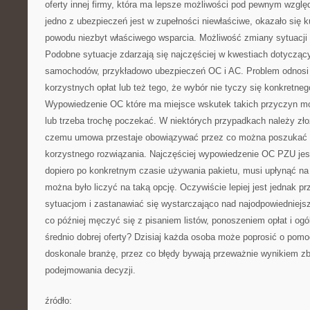
oferty innej firmy, która ma lepsze możliwości pod pewnym wzgl
jedno z ubezpieczeń jest w zupełności niewłaściwe, okazało się
powodu niezbyt właściwego wsparcia. Możliwość zmiany sytuacji 
Podobne sytuacje zdarzają się najczęściej w kwestiach dotycząc
samochodów, przykładowo ubezpieczeń OC i AC. Problem odnosi s
korzystnych opłat lub też tego, że wybór nie tyczy się konkretne
Wypowiedzenie OC które ma miejsce wskutek takich przyczyn mo
lub trzeba trochę poczekać. W niektórych przypadkach należy zło
czemu umowa przestaje obowiązywać przez co można poszukać d
korzystnego rozwiązania. Najczęściej wypowiedzenie OC PZU jest
dopiero po konkretnym czasie używania pakietu, musi upłynąć na
można było liczyć na taką opcję. Oczywiście lepiej jest jednak pr
sytuacjom i zastanawiać się wystarczająco nad najodpowiedniejs
co później męczyć się z pisaniem listów, ponoszeniem opłat i ogó
średnio dobrej oferty? Dzisiaj każda osoba może poprosić o pomo
doskonale branżę, przez co błędy bywają przeważnie wynikiem z
podejmowania decyzji.
źródło: