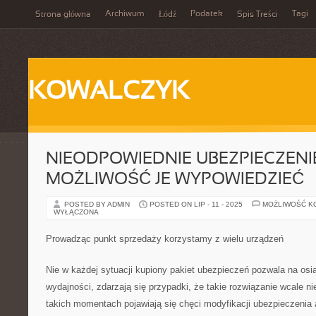
Archiwum
Podatek
Tagi
Strona główna
Łódź
Spis Treści
KOWALCZYK
NIEODPOWIEDNIE UBEZPIECZENI
MOŻLIWOŚĆ JE WYPOWIEDZIEĆ
POSTED BY ADMIN
POSTED ON LIP - 11 - 2025
MOŻLIWOŚĆ K
WYŁĄCZONA
Prowadząc punkt sprzedaży korzystamy z wielu urządzeń
Nie w każdej sytuacji kupiony pakiet ubezpieczeń pozwala na osiąg
wydajności, zdarzają się przypadki, że takie rozwiązanie wcale ni
takich momentach pojawiają się chęci modyfikacji ubezpieczenia 