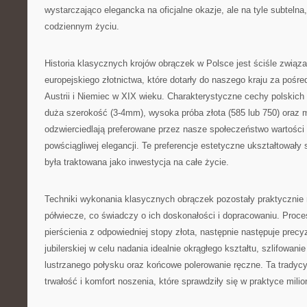
wystarczająco elegancka na oficjalne okazje, ale na tyle subteln
codziennym życiu.
Historia klasycznych krojów obrączek w Polsce jest ściśle związa
europejskiego złotnictwa, które dotarły do naszego kraju za pośr
Austrii i Niemiec w XIX wieku. Charakterystyczne cechy polskic
duża szerokość (3-4mm), wysoka próba złota (585 lub 750) oraz 
odzwierciedlają preferowane przez nasze społeczeństwo wartości t
powściągliwej elegancji. Te preferencje estetyczne ukształtowały 
była traktowana jako inwestycja na całe życie.
Techniki wykonania klasycznych obrączek pozostały praktycznie 
półwiecze, co świadczy o ich doskonałości i dopracowaniu. Proc
pierścienia z odpowiedniej stopy złota, następnie następuje precy
jubilerskiej w celu nadania idealnie okrągłego kształtu, szlifowan
lustrzanego połysku oraz końcowe polerowanie ręczne. Ta tradycy
trwałość i komfort noszenia, które sprawdziły się w praktyce mil