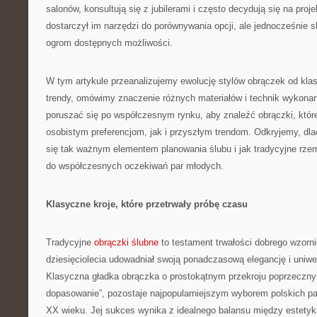
salonów, konsultują się z jubilerami i często decydują się na proj
dostarczył im narzędzi do porównywania opcji, ale jednocześnie 
ogrom dostępnych możliwości.
W tym artykule przeanalizujemy ewolucję stylów obrączek od kl
trendy, omówimy znaczenie różnych materiałów i technik wykonan
poruszać się po współczesnym rynku, aby znaleźć obrączki, któ
osobistym preferencjom, jak i przyszłym trendom. Odkryjemy, dl
się tak ważnym elementem planowania ślubu i jak tradycyjne rzemi
do współczesnych oczekiwań par młodych.
Klasyczne kroje, które przetrwały próbę czasu
Tradycyjne
obrączki ślubne
to testament trwałości dobrego wzorni
dziesięciolecia udowadniał swoją ponadczasową elegancję i uniwe
Klasyczna gładka obrączka o prostokątnym przekroju poprzeczn
dopasowanie”, pozostaje najpopularniejszym wyborem polskich pa
XX wieku. Jej sukces wynika z idealnego balansu między estetyką