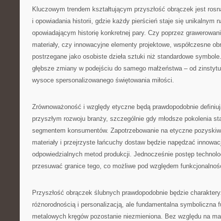
Kluczowym trendem kształtującym przyszłość obrączek jest rosną
i opowiadania historii, gdzie każdy pierścień staje się unikalnym
opowiadającym historię konkretnej pary. Czy poprzez grawerowan
materiały, czy innowacyjne elementy projektowe, współczesne obr
postrzegane jako osobiste dzieła sztuki niż standardowe symbole.
głębsze zmiany w podejściu do samego małżeństwa – od zinstytu
wysoce spersonalizowanego świętowania miłości.
Zrównoważoność i względy etyczne będą prawdopodobnie definiu
przyszłym rozwoju branży, szczególnie gdy młodsze pokolenia s
segmentem konsumentów. Zapotrzebowanie na etyczne pozyskiw
materiały i przejrzyste łańcuchy dostaw będzie napędzać innowacj
odpowiedzialnych metod produkcji. Jednocześnie postęp technolo
przesuwać granice tego, co możliwe pod względem funkcjonalności
Przyszłość obrączek ślubnych prawdopodobnie będzie charakter
różnorodnością i personalizacją, ale fundamentalna symboliczna 
metalowych kręgów pozostanie niezmieniona. Bez względu na mate