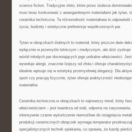
science fiction. Tradycyjne złoto, które przez stulecia dominowało
musi teraz konkurować z awangardowymi materiałami jak tytan, ta
ceramika techniczna. Ta różnorodność materiałowa to odpowiedź n
życia, budżety i estetyczne preferencje współczesnych par.
Tytan w obrączkach ślubnych to materiał, który jeszcze dwie de
wyłącznie w przemyśle lotniczym i medycznym, ale dziś zyskuje
wśród młodych par doceniających jego unikalne właściwości. Jest 
wywołuje alergii, znacznie lżejszy od złota i oferuje charakterys
idealnie wpisuje się w estetykę przemysłowej elegancji. Dla aktyw
sport czy pracują fizycznie, tytan oferuje praktyczność niedostęp
materiałów.
Ceramika techniczna w obrączkach to najnowszy trend, który fas
właściwościami – jest twardsza od stali, odporna na zarysowania, n
intensywnie czarne wykończenie niemożliwe do osiągnięcia met
produkcji ceramicznych obrączek wymaga temperatur przekracza
specjalistycznych technik spiekania, co sprawia, że każdy pierści