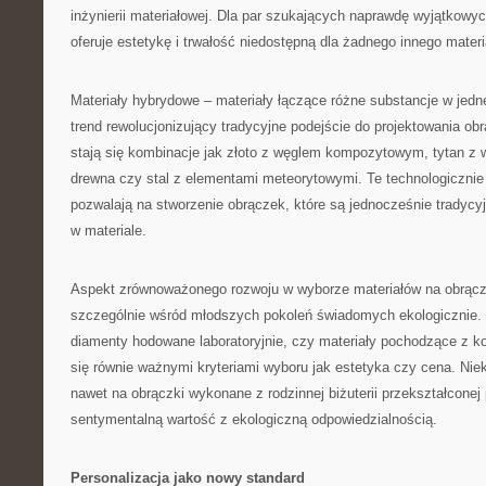
inżynierii materiałowej. Dla par szukających naprawdę wyjątkowy
oferuje estetykę i trwałość niedostępną dla żadnego innego materi
Materiały hybrydowe – materiały łączące różne substancje w jedne
trend rewolucjonizujący tradycyjne podejście do projektowania ob
stają się kombinacje jak złoto z węglem kompozytowym, tytan z
drewna czy stal z elementami meteorytowymi. Te technologiczni
pozwalają na stworzenie obrączek, które są jednocześnie tradycyj
w materiale.
Aspekt zrównoważonego rozwoju w wyborze materiałów na obrącz
szczególnie wśród młodszych pokoleń świadomych ekologicznie. 
diamenty hodowane laboratoryjnie, czy materiały pochodzące z ko
się równie ważnymi kryteriami wyboru jak estetyka czy cena. Niek
nawet na obrączki wykonane z rodzinnej biżuterii przekształconej p
sentymentalną wartość z ekologiczną odpowiedzialnością.
Personalizacja jako nowy standard