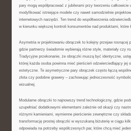
pary mogą współpracować z jubilerami przy tworzeniu całkowicie 
modyfikować istniejące modele czy nawet samodzielnie projekto
internetowych narzędzi. Ten trend do współtworzenia odzwiercied
w kierunku większej kontroli konsumentów nad produktami, które 
Asymetria w projektowaniu obrączek to kolejny przejaw rosnącej p
gdzie partnerzy świadomie wybierają różne style, materiały czy r
Tradycyjne przekonanie, że obrączki muszą być identyczne, ustępu
której każda osoba powinna mieć pierścień odzwierciedlający jej 
estetyczne. Te asymetryczne pary obrączek często łączą wspólne
złota czy podobne grawery – zachowując jednoczesność symbolic
wizualnej.
Modularne obrączki to najnowszy trend technologiczny, gdzie po
uzupełniać dodatkowymi elementami zależnie od okazji czy nastr
różnymi kamieniami, wymienne pierścienie zewnętrzne czy skład
transformację prostej obrączki w wyszukaną biżuterię w ciągu kil
odpowiada na potrzeby współczesnych par, które chcą mieć jeden