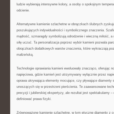
ludzie wybierają intensywne kolory, a osoby o spokojnym tempera
odcienie.
Alternatywne kamienie szlachetne w obrączkach ślubnych zyskuj
poszukujących indywidualności i symbolicznego znaczenia. Szafir
mądrość, szmaragdy symbolizują odrodzenie i wieczną miłość, a r
siłę uczuć. Ta personalizacja poprzez wybór kamieni pozwala p
obrączkach dodatkowych warstw znaczenia, które wykraczają p
małżeńską.
Technologie oprawiania kamieni ewoluowały znacząco, oferując n
napięciowa, gdzie kamień jest utrzymywany wyłącznie przez napię
oprawa ukrywająca elementy mocujące, czy pływające diamenty st
unoszących się w przestrzeni pierścienia. Te zaawansowane tech
precyzji i jubilerskiej ekspertyzy, ale rezultat jest spektakularny –
definiować prawa fizyki.
Zrównoważone kamienie szlachetne, w tym etyczne diamenty z ce