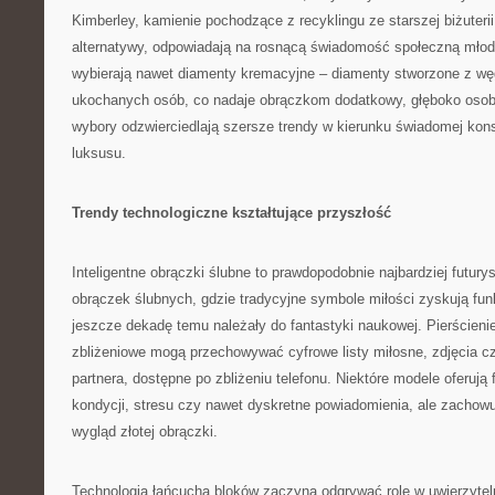
Kimberley, kamienie pochodzące z recyklingu ze starszej biżuterii
alternatywy, odpowiadają na rosnącą świadomość społeczną młody
wybierają nawet diamenty kremacyjne – diamenty stworzone z w
ukochanych osób, co nadaje obrączkom dodatkowy, głęboko osob
wybory odzwierciedlają szersze trendy w kierunku świadomej kon
luksusu.
Trendy technologiczne kształtujące przyszłość
Inteligentne obrączki ślubne to prawdopodobnie najbardziej futury
obrączek ślubnych, gdzie tradycyjne symbole miłości zyskują fun
jeszcze dekadę temu należały do fantastyki naukowej. Pierścien
zbliżeniowe mogą przechowywać cyfrowe listy miłosne, zdjęcia cz
partnera, dostępne po zbliżeniu telefonu. Niektóre modele oferują
kondycji, stresu czy nawet dyskretne powiadomienia, ale zachow
wygląd złotej obrączki.
Technologia łańcucha bloków zaczyna odgrywać rolę w uwierzytelni