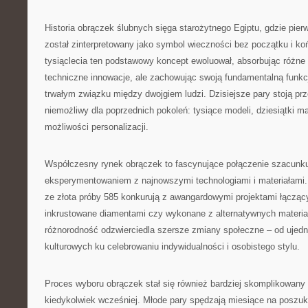
Historia obrączek ślubnych sięga starożytnego Egiptu, gdzie pierw
został zinterpretowany jako symbol wieczności bez początku i ko
tysiąclecia ten podstawowy koncept ewoluował, absorbując różne 
techniczne innowacje, ale zachowując swoją fundamentalną funkc
trwałym związku między dwojgiem ludzi. Dzisiejsze pary stoją pr
niemożliwy dla poprzednich pokoleń: tysiące modeli, dziesiątki ma
możliwości personalizacji.
Współczesny rynek obrączek to fascynujące połączenie szacunku 
eksperymentowaniem z najnowszymi technologiami i materiałami.
ze złota próby 585 konkurują z awangardowymi projektami łącząc
inkrustowane diamentami czy wykonane z alternatywnych materiałó
różnorodność odzwierciedla szersze zmiany społeczne – od ujed
kulturowych ku celebrowaniu indywidualności i osobistego stylu.
Proces wyboru obrączek stał się również bardziej skomplikowany 
kiedykolwiek wcześniej. Młode pary spędzają miesiące na poszuk