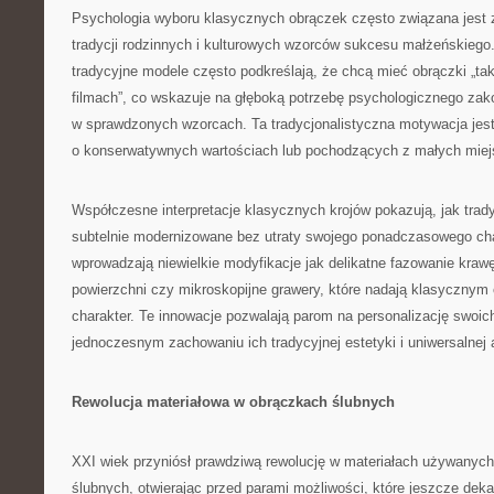
Psychologia wyboru klasycznych obrączek często związana jest 
tradycji rodzinnych i kulturowych wzorców sukcesu małżeńskiego
tradycyjne modele często podkreślają, że chcą mieć obrączki „taki
filmach”, co wskazuje na głęboką potrzebę psychologicznego zak
w sprawdzonych wzorcach. Ta tradycjonalistyczna motywacja jest
o konserwatywnych wartościach lub pochodzących z małych miej
Współczesne interpretacje klasycznych krojów pokazują, jak tra
subtelnie modernizowane bez utraty swojego ponadczasowego char
wprowadzają niewielkie modyfikacje jak delikatne fazowanie krawę
powierzchni czy mikroskopijne grawery, które nadają klasycznym
charakter. Te innowacje pozwalają parom na personalizację swoic
jednoczesnym zachowaniu ich tradycyjnej estetyki i uniwersalnej 
Rewolucja materiałowa w obrączkach ślubnych
XXI wiek przyniósł prawdziwą rewolucję w materiałach używanych
ślubnych, otwierając przed parami możliwości, które jeszcze de