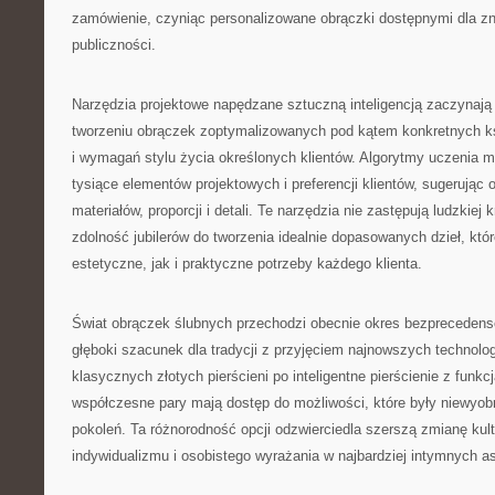
zamówienie, czyniąc personalizowane obrączki dostępnymi dla zn
publiczności.
Narzędzia projektowe napędzane sztuczną inteligencją zaczynają
tworzeniu obrączek zoptymalizowanych pod kątem konkretnych ksz
i wymagań stylu życia określonych klientów. Algorytmy uczenia 
tysiące elementów projektowych i preferencji klientów, sugerując
materiałów, proporcji i detali. Te narzędzia nie zastępują ludzkiej
zdolność jubilerów do tworzenia idealnie dopasowanych dzieł, któ
estetyczne, jak i praktyczne potrzeby każdego klienta.
Świat obrączek ślubnych przechodzi obecnie okres bezprecedens
głęboki szacunek dla tradycji z przyjęciem najnowszych technologi
klasycznych złotych pierścieni po inteligentne pierścienie z funkc
współczesne pary mają dostęp do możliwości, które były niewyob
pokoleń. Ta różnorodność opcji odzwierciedla szerszą zmianę kul
indywidualizmu i osobistego wyrażania w najbardziej intymnych a