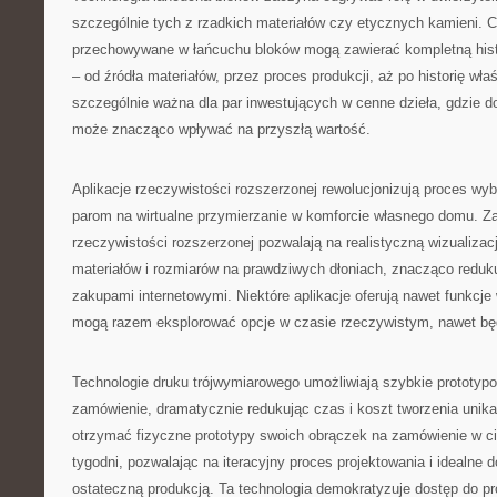
szczególnie tych z rzadkich materiałów czy etycznych kamieni. C
przechowywane w łańcuchu bloków mogą zawierać kompletną histo
– od źródła materiałów, przez proces produkcji, aż po historię właśc
szczególnie ważna dla par inwestujących w cenne dzieła, gdzie 
może znacząco wpływać na przyszłą wartość.
Aplikacje rzeczywistości rozszerzonej rewolucjonizują proces wy
parom na wirtualne przymierzanie w komforcie własnego domu. 
rzeczywistości rozszerzonej pozwalają na realistyczną wizualizac
materiałów i rozmiarów na prawdziwych dłoniach, znacząco redu
zakupami internetowymi. Niektóre aplikacje oferują nawet funkcje
mogą razem eksplorować opcje w czasie rzeczywistym, nawet bę
Technologie druku trójwymiarowego umożliwiają szybkie prototyp
zamówienie, dramatycznie redukując czas i koszt tworzenia unika
otrzymać fizyczne prototypy swoich obrączek na zamówienie w ci
tygodni, pozwalając na iteracyjny proces projektowania i idealne 
ostateczną produkcją. Ta technologia demokratyzuje dostęp do pro