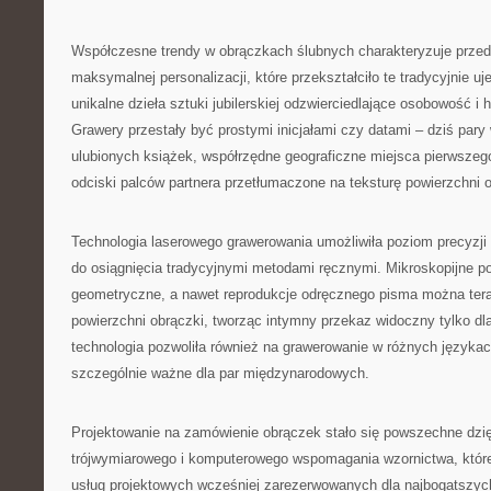
Współczesne trendy w obrączkach ślubnych charakteryzuje prze
maksymalnej personalizacji, które przekształciło te tradycyjnie u
unikalne dzieła sztuki jubilerskiej odzwierciedlające osobowość i h
Grawery przestały być prostymi inicjałami czy datami – dziś pary 
ulubionych książek, współrzędne geograficzne miejsca pierwszeg
odciski palców partnera przetłumaczone na teksturę powierzchni o
Technologia laserowego grawerowania umożliwiła poziom precyzji
do osiągnięcia tradycyjnymi metodami ręcznymi. Mikroskopijne p
geometryczne, a nawet reprodukcje odręcznego pisma można ter
powierzchni obrączki, tworząc intymny przekaz widoczny tylko dl
technologia pozwoliła również na grawerowanie w różnych językach
szczególnie ważne dla par międzynarodowych.
Projektowanie na zamówienie obrączek stało się powszechne dzię
trójwymiarowego i komputerowego wspomagania wzornictwa, któr
usług projektowych wcześniej zarezerwowanych dla najbogatszyc