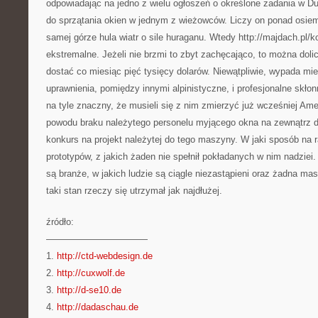
odpowiadając na jedno z wielu ogłoszeń o określone zadania w D
do sprzątania okien w jednym z wieżowców. Liczy on ponad osie
samej górze hula wiatr o sile huraganu. Wtedy http://majdach.pl/k
ekstremalne. Jeżeli nie brzmi to zbyt zachęcająco, to można doli
dostać co miesiąc pięć tysięcy dolarów. Niewątpliwie, wypada mi
uprawnienia, pomiędzy innymi alpinistyczne, i profesjonalne skło
na tyle znaczny, że musieli się z nim zmierzyć już wcześniej Am
powodu braku należytego personelu myjącego okna na zewnątrz 
konkurs na projekt należytej do tego maszyny. W jaki sposób na r
prototypów, z jakich żaden nie spełnił pokładanych w nim nadziei
są branże, w jakich ludzie są ciągle niezastąpieni oraz żadna ma
taki stan rzeczy się utrzymał jak najdłużej.
źródło:
———————————
1.
http://ctd-webdesign.de
2.
http://cuxwolf.de
3.
http://d-se10.de
4.
http://dadaschau.de