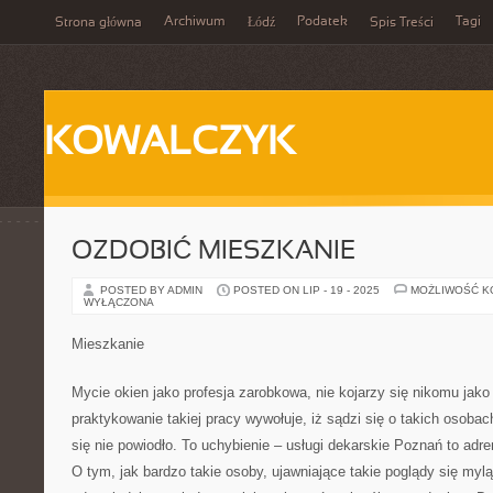
Archiwum
Podatek
Tagi
Strona główna
Łódź
Spis Treści
KOWALCZYK
OZDOBIĆ MIESZKANIE
POSTED BY ADMIN
POSTED ON LIP - 19 - 2025
MOŻLIWOŚĆ 
WYŁĄCZONA
Mieszkanie
Mycie okien jako profesja zarobkowa, nie kojarzy się nikomu jak
praktykowanie takiej pracy wywołuje, iż sądzi się o takich osoba
się nie powiodło. To uchybienie – usługi dekarskie Poznań to adre
O tym, jak bardzo takie osoby, ujawniające takie poglądy się myl