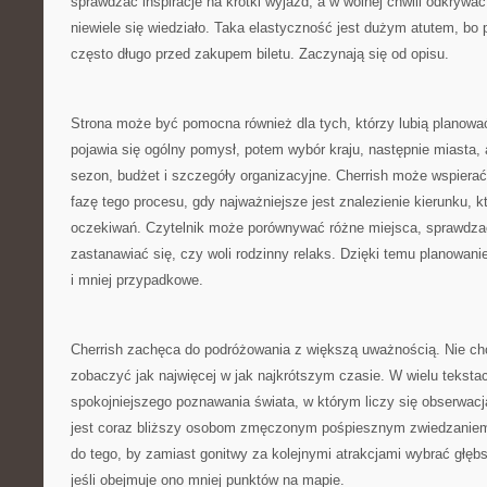
sprawdzać inspiracje na krótki wyjazd, a w wolnej chwili odkrywać
niewiele się wiedziało. Taka elastyczność jest dużym atutem, bo
często długo przed zakupem biletu. Zaczynają się od opisu.
Strona może być pomocna również dla tych, którzy lubią planowa
pojawia się ogólny pomysł, potem wybór kraju, następnie miasta, at
sezon, budżet i szczegóły organizacyjne. Cherrish może wspiera
fazę tego procesu, gdy najważniejsze jest znalezienie kierunku, 
oczekiwań. Czytelnik może porównywać różne miejsca, sprawdzać,
zastanawiać się, czy woli rodzinny relaks. Dzięki temu planowani
i mniej przypadkowe.
Cherrish zachęca do podróżowania z większą uważnością. Nie cho
zobaczyć jak najwięcej w jak najkrótszym czasie. W wielu tekst
spokojniejszego poznawania świata, w którym liczy się obserwac
jest coraz bliższy osobom zmęczonym pośpiesznym zwiedzaniem
do tego, by zamiast gonitwy za kolejnymi atrakcjami wybrać głę
jeśli obejmuje ono mniej punktów na mapie.