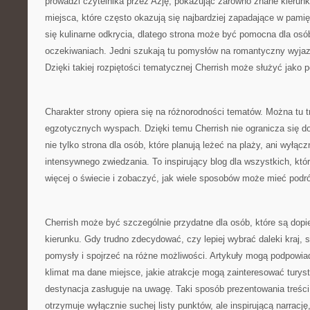
prowadzi czytelnika przez Azję, pokazując zarówno znane kierunki
miejsca, które często okazują się najbardziej zapadające w pami
się kulinarne odkrycia, dlatego strona może być pomocna dla osó
oczekiwaniach. Jedni szukają tu pomysłów na romantyczny wyjazd, 
Dzięki takiej rozpiętości tematycznej Cherrish może służyć jako
Charakter strony opiera się na różnorodności tematów. Można tu tr
egzotycznych wyspach. Dzięki temu Cherrish nie ogranicza się do
nie tylko strona dla osób, które planują leżeć na plaży, ani wyłąc
intensywnego zwiedzania. To inspirujący blog dla wszystkich, któ
więcej o świecie i zobaczyć, jak wiele sposobów może mieć podr
Cherrish może być szczególnie przydatne dla osób, które są dopi
kierunku. Gdy trudno zdecydować, czy lepiej wybrać daleki kraj
pomysły i spojrzeć na różne możliwości. Artykuły mogą podpowiad
klimat ma dane miejsce, jakie atrakcje mogą zainteresować turys
destynacja zasługuje na uwagę. Taki sposób prezentowania treści 
otrzymuje wyłącznie suchej listy punktów, ale inspirującą narracj