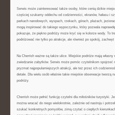
Serwis może zainteresować także osoby, które cenią dzikie miej
częściej szukamy oddechu od codzienności, ekranów, hałasu i sz
parkach narodowych, wyspach, rzekach, górach, plażach, jezior
mogą inspirować do takiego wypoczynku, który pozwala naprawdę
pokazuje, że piękno podróży może kryć się w kolorze wody. To tre
podróżować nie tylko po atrakcje, ale również po spokój, zachwyt
Na Cherrish ważne są także ulice. Miejskie podróże mają własny
zwiedzanie zabytków. Serwis może pomóc czytelnikom spojrzeć na
pryzmat najpopularniejszych atrakcji, ale też przez ich codzienność
detale. Dla wielu osób właśnie takie miejskie obserwacje tworzą 
podróży.
Cherrish może pełnić funkcję czytelni dla miłośników turystyki. 
można wracać do niego wielokrotnie, zależnie od nastroju i potr
szukać konkretnych pomysłów, zimą czytać o ciepłych kierunka