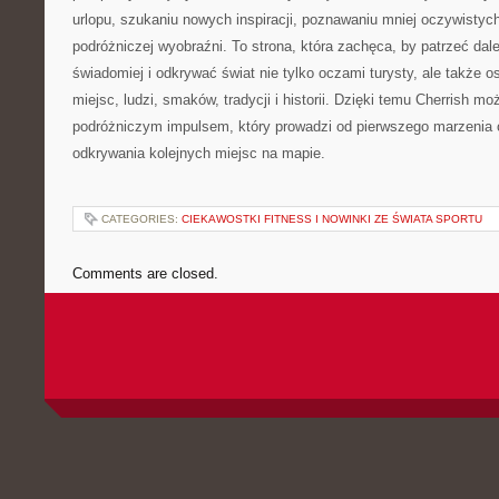
urlopu, szukaniu nowych inspiracji, poznawaniu mniej oczywistych
podróżniczej wyobraźni. To strona, która zachęca, by patrzeć dale
świadomiej i odkrywać świat nie tylko oczami turysty, ale także 
miejsc, ludzi, smaków, tradycji i historii. Dzięki temu Cherrish mo
podróżniczym impulsem, który prowadzi od pierwszego marzenia 
odkrywania kolejnych miejsc na mapie.
CATEGORIES:
CIEKAWOSTKI FITNESS I NOWINKI ZE ŚWIATA SPORTU
Comments are closed.