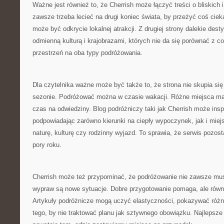
Ważne jest również to, że Cherrish może łączyć treści o bliskich i
zawsze trzeba lecieć na drugi koniec świata, by przeżyć coś cie
może być odkrycie lokalnej atrakcji. Z drugiej strony dalekie des
odmienną kulturą i krajobrazami, których nie da się porównać z co
przestrzeń na oba typy podróżowania.
Dla czytelnika ważne może być także to, że strona nie skupia si
sezonie. Podróżować można w czasie wakacji. Różne miejsca maj
czas na odwiedziny. Blog podróżniczy taki jak Cherrish może insp
podpowiadając zarówno kierunki na ciepły wypoczynek, jak i miej
naturę, kulturę czy rodzinny wyjazd. To sprawia, że serwis pozost
pory roku.
Cherrish może też przypominać, że podróżowanie nie zawsze mus
wypraw są nowe sytuacje. Dobre przygotowanie pomaga, ale równi
Artykuły podróżnicze mogą uczyć elastyczności, pokazywać różn
tego, by nie traktować planu jak sztywnego obowiązku. Najlepsz