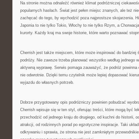
Na stronie można odnaleźć również klimat podróżniczej ciekawośc
popularnych hasłach. Świat jest pełen miejsc znanych, ale też n
zachęcać do tego, by wychodzić poza najprostsze skojarzenia. His
Japonia to nie tylko Tokio, Włochy to nie tylko Rzym, a Chorwacja
kurorty. Każdy kraj ma swoje historie, które warto poznawać stop
Cherrish jest także miejscem, które może inspirować do bardziej
podróży. Nie zawsze trzeba planować wszystko według jednego 
aktywną wyprawę. Serwis pomaga zauważyć, że podróż powinna 
nie odwrotnie. Dzięki temu czytelnik może lepiej dopasować kieru
wyjazdu do własnych potrzeb.
Dobrze przygotowany opis podróżniczy powinien pobudzać wyobraź
Cherrish wpisuje się w ten styl, oferując treści, które mogą być l
przechodzić od jednego kraju do drugiego, od kuchni do historii, o
atrakcji, od rodzinnych porad po egzotyczne inspiracje. Taki ukł
odkrywaniu i sprawia, że strona nie jest zamkniętym przewodnikie