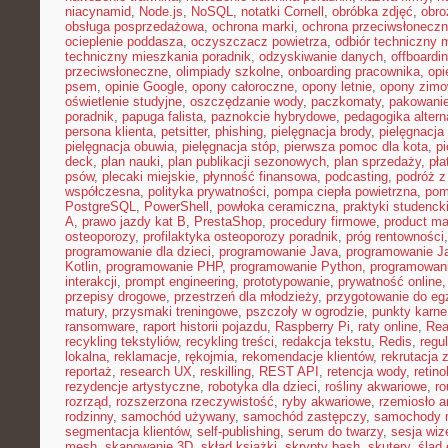
niacynamid
,
Node.js
,
NoSQL
,
notatki Cornell
,
obróbka zdjęć
,
obro
obsługa posprzedażowa
,
ochrona marki
,
ochrona przeciwsłonecz
ocieplenie poddasza
,
oczyszczacz powietrza
,
odbiór techniczny 
techniczny mieszkania poradnik
,
odzyskiwanie danych
,
offboardi
przeciwsłoneczne
,
olimpiady szkolne
,
onboarding pracownika
,
opi
psem
,
opinie Google
,
opony całoroczne
,
opony letnie
,
opony zim
oświetlenie studyjne
,
oszczędzanie wody
,
paczkomaty
,
pakowanie
poradnik
,
papuga falista
,
paznokcie hybrydowe
,
pedagogika alter
persona klienta
,
petsitter
,
phishing
,
pielęgnacja brody
,
pielęgnacja 
pielęgnacja obuwia
,
pielęgnacja stóp
,
pierwsza pomoc dla kota
,
p
deck
,
plan nauki
,
plan publikacji sezonowych
,
plan sprzedaży
,
pła
psów
,
plecaki miejskie
,
płynność finansowa
,
podcasting
,
podróż 
współczesna
,
polityka prywatności
,
pompa ciepła powietrzna
,
pom
PostgreSQL
,
PowerShell
,
powłoka ceramiczna
,
praktyki studenck
A
,
prawo jazdy kat B
,
PrestaShop
,
procedury firmowe
,
product mar
osteoporozy
,
profilaktyka osteoporozy poradnik
,
próg rentowności
programowanie dla dzieci
,
programowanie Java
,
programowanie Ja
Kotlin
,
programowanie PHP
,
programowanie Python
,
programowani
interakcji
,
prompt engineering
,
prototypowanie
,
prywatność online
przepisy drogowe
,
przestrzeń dla młodzieży
,
przygotowanie do e
matury
,
przysmaki treningowe
,
pszczoły w ogrodzie
,
punkty karne
ransomware
,
raport historii pojazdu
,
Raspberry Pi
,
raty online
,
Rea
recykling tekstyliów
,
recykling treści
,
redakcja tekstu
,
Redis
,
regu
lokalna
,
reklamacje
,
rękojmia
,
rekomendacje klientów
,
rekrutacja 
reportaż
,
research UX
,
reskilling
,
REST API
,
retencja wody
,
retino
rezydencje artystyczne
,
robotyka dla dzieci
,
rośliny akwariowe
,
ro
rozrząd
,
rozszerzona rzeczywistość
,
ryby akwariowe
,
rzemiosło a
rodzinny
,
samochód używany
,
samochód zastępczy
,
samochody m
segmentacja klientów
,
self-publishing
,
serum do twarzy
,
sesja wi
mesh
,
skanowanie 3D
,
skład książki
,
skrypty bash
,
skutery
,
ślad 