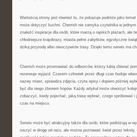
Wartością strony jest również to, że pokazuje podróże jako temat
może dotyczyć kuchni. Cherrish nie zamyka czytelnika w jedny
znaleźć inspiracje dla osób, które marzą o rajskich plażach, ale te
chłodniejsze krajobrazy, miasta pełne zabytków, egzotyczne świąty
dziką przyrodę albo nieoczywiste trasy. Dzięki temu serwis ma ch
Cherrish może przemawiać do odbiorców, którzy lubią zbierać pom
rezerwuje wyjazd. Czasem człowiek przez długi czas buduje wła
nazwy miast, sprawdza zdjęcia, czyta opisy i dopiero później wyb
być dla niego zbiorem tropów. Każdy artykuł może otworzyć kolejn
zobaczyć, kiedy pojechać, jaką trasę wybrać, czego spróbować i j
czas na miejscu.
Serwis może być atrakcyjny także dla osób, które podróżują w w
ruszyć w drogę od razu, ale można poznawać świat przez teksty, op