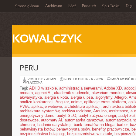
Archiwum
Podatek
Tagi
Strona główna
Łódź
Spis Treści
KOWALCZYK
PERU
POSTED BY ADMIN
POSTED ON LIP - 6 - 2026
MOŻLIWOŚĆ K
WYŁĄCZONA
Tagi:
ADHD w szkole
,
administracja serwerami
,
Adobe XD
,
adopcj
brodata
,
agenci AI
,
akademik studencki
,
akwarium morskie
,
akwa
akwarystyka
,
alergia u kota
,
alergia u psa
,
algorytmy
,
Allegro
,
Ama
analiza konkurencji
,
Angular
,
anime
,
aplikacje cross-platform
,
apli
PWA
,
aplikacje webowe
,
architektura aplikacji
,
architektura biblio
architektura systemów
,
archiwa rodzinne
,
Arduino
,
assistance
,
aud
energetyczny domu
,
audyt SEO
,
audyt zużycia energii
,
audyt zuż
dostawcze
,
automaty AI
,
automatyka garażowa
,
automatyzacja n
chmurze
,
badanie satysfakcji
,
bank tematów na bloga
,
barber
,
ba
behawiorysta kotów
,
behawiorysta psów
,
benefity pracownicze
,
be
bezpieczeństwo hulajnogi
,
bezpieczeństwo w szkole
,
bezpieczeńs