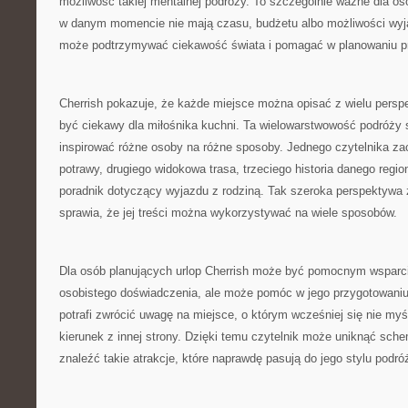
możliwość takiej mentalnej podróży. To szczególnie ważne dla osób
w danym momencie nie mają czasu, budżetu albo możliwości wyjaz
może podtrzymywać ciekawość świata i pomagać w planowaniu p
Cherrish pokazuje, że każde miejsce można opisać z wielu persp
być ciekawy dla miłośnika kuchni. Ta wielowarstwowość podróży 
inspirować różne osoby na różne sposoby. Jednego czytelnika zac
potrawy, drugiego widokowa trasa, trzeciego historia danego regio
poradnik dotyczący wyjazdu z rodziną. Tak szeroka perspektywa 
sprawia, że jej treści można wykorzystywać na wiele sposobów.
Dla osób planujących urlop Cherrish może być pomocnym wsparc
osobistego doświadczenia, ale może pomóc w jego przygotowaniu.
potrafi zwrócić uwagę na miejsce, o którym wcześniej się nie my
kierunek z innej strony. Dzięki temu czytelnik może uniknąć sch
znaleźć takie atrakcje, które naprawdę pasują do jego stylu podró