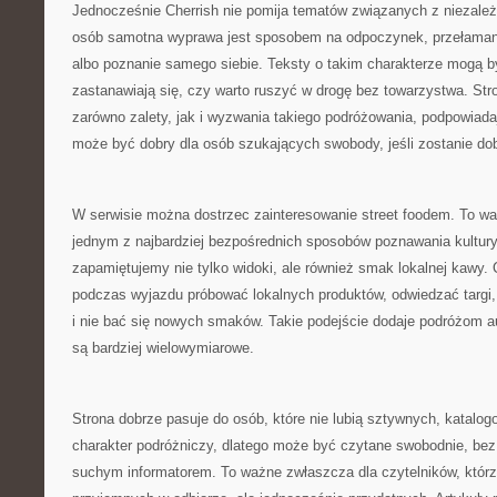
Jednocześnie Cherrish nie pomija tematów związanych z niezale
osób samotna wyprawa jest sposobem na odpoczynek, przełamani
albo poznanie samego siebie. Teksty o takim charakterze mogą być
zastanawiają się, czy warto ruszyć w drogę bez towarzystwa. S
zarówno zalety, jak i wyzwania takiego podróżowania, podpowiad
może być dobry dla osób szukających swobody, jeśli zostanie do
W serwisie można dostrzec zainteresowanie street foodem. To wa
jednym z najbardziej bezpośrednich sposobów poznawania kultury
zapamiętujemy nie tylko widoki, ale również smak lokalnej kawy.
podczas wyjazdu próbować lokalnych produktów, odwiedzać targi, 
i nie bać się nowych smaków. Takie podejście dodaje podróżom au
są bardziej wielowymiarowe.
Strona dobrze pasuje do osób, które nie lubią sztywnych, katalo
charakter podróżniczy, dlatego może być czytane swobodnie, bez 
suchym informatorem. To ważne zwłaszcza dla czytelników, którz