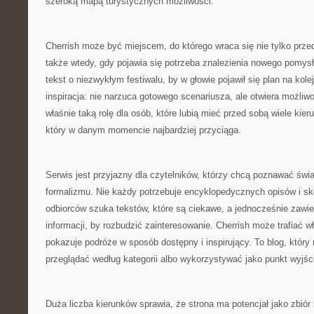
szeroką mapą turystycznych możliwości.
Cherrish może być miejscem, do którego wraca się nie tylko prz
także wtedy, gdy pojawia się potrzeba znalezienia nowego pomy
tekst o niezwykłym festiwalu, by w głowie pojawił się plan na kole
inspiracja: nie narzuca gotowego scenariusza, ale otwiera możliw
właśnie taką rolę dla osób, które lubią mieć przed sobą wiele kier
który w danym momencie najbardziej przyciąga.
Serwis jest przyjazny dla czytelników, którzy chcą poznawać świ
formalizmu. Nie każdy potrzebuje encyklopedycznych opisów i sk
odbiorców szuka tekstów, które są ciekawe, a jednocześnie zawi
informacji, by rozbudzić zainteresowanie. Cherrish może trafiać w
pokazuje podróże w sposób dostępny i inspirujący. To blog, któr
przeglądać według kategorii albo wykorzystywać jako punkt wyjśc
Duża liczba kierunków sprawia, że strona ma potencjał jako zbió