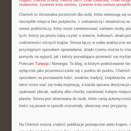
zegarki
,
zielona ściana
,
zielony dach
,
znak towarowy
,
znaki drog
studenckie
,
żywienie kota seniora
,
żywienie kota seniora poradnik
Cherrish to różnorodna przestrzeń dla osób, które interesują się 
niezwykłe miejsca bez pośpiechu, z ciekawością i otwartością n
serwis podróżniczy, który może zainteresować zarówno osoby planu
tych, którzy po prostu lubią czytać o świecie, kulturach, atrakcjach
codzienności różnych krajów. Strona łączy w sobie praktyczne w
przystępnym sposobem opowiadania, dzięki czemu można tu zna
pomysły na wyjazd, jak i teksty pozwalające przenieść się myśla
Polecam
Tunezja
i Norwegia. To blog, w którym podróżowanie nie
wyłącznie jako przemieszczanie się z punktu do punktu. Cherrish
sposobem na poznawanie ludzi, smaków, tradycji, krajobrazów, zw
tekst może stać się małą inspiracją, a każda opisana destynacja
spakować plecak, walizkę albo choćby zanotować kolejne miejsce
planów. Strona jest skierowana do osób, które cenią autentycznoś
treści są pisane w sposób zrozumiały, obrazowy oraz przyjazny.
Na Cherrish można znaleźć publikacje poświęcone wielu krajom, 