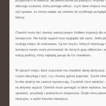
przyjemnych w odbiorze, ale jednocześnie przydatnych. Artykuły 
dalszego szukania, która pomaga odkryć, czym dane miejsce moż
styl sprawia, że strona nadaje się zarówno do szybkiego przegląda
lektury.
Cherrish może być również wartościowym źródłem inspiracji dla os
tematyczne. Nie każdy wyjazd musi wyglądać tak samo. Jedni planu
szukają miejsc do nurkowania. Są też turyści, których interesują 
tematyce serwis może przemawiać do różnych grup odbiorców i p
rodzaj podróży, który najlepiej pasuje do ich charakteru.
W opisach miejsc duże znaczenie ma charakter danej destynacji.
często decydują o tym, czy chcemy gdzieś pojechać. Suche info
liczbie atrakcji nie zawsze wystarczają. Czytelnik chce wiedzieć,
na aktywny wyjazd. Cherrish może pomagać w takim wyborze, bu
opowieść, przykłady i podróżnicze skojarzenia. Dzięki temu planow
intuicyjne, a wybór kierunku łatwiejszy.