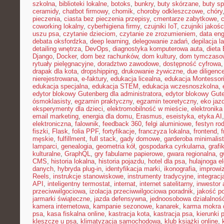
szkolna
,
biblioteki lokalne
,
botoks
,
bunkry
,
buty skórzane
,
buty s
ceramidy
,
chatbot firmowy
,
chomik
,
choroby odkleszczowe
,
chóry
pieczenia
,
ciasta bez pieczenia przepisy
,
cmentarze zabytkowe
,
coworking lokalny
,
cyberhigiena firmy
,
czujniki IoT
,
czujniki jakośc
uszu psa
,
czytanie dzieciom
,
czytanie ze zrozumieniem
,
data eng
debata oksfordzka
,
deep learning
,
delegowanie zadań
,
depilacja l
detailing wnętrza
,
DevOps
,
diagnostyka komputerowa auta
,
dieta
Django
,
Docker
,
dom bez rachunków
,
dom kultury
,
dom tymczasow
rytuały pielęgnacyjne
,
doradztwo zawodowe
,
dostępność cyfrowa
drapak dla kota
,
dropshipping
,
drukowanie żywiczne
,
due diligenc
nierejestrowana
,
e-faktury
,
edukacja licealna
,
edukacja Montessor
edukacja specjalna
,
edukacja STEM
,
edukacja wczesnoszkolna
,
edytor blokowy Gutenberg dla administratora
,
edytor blokowy Gut
ósmoklasisty
,
egzamin praktyczny
,
egzamin teoretyczny
,
eko jaz
eksperymenty dla dzieci
,
elektromobilność w mieście
,
elektronika
email marketing
,
energia dla domu
,
Erasmus
,
eseistyka
,
etyka AI
elektroniczna
,
falownik
,
feedback 360
,
felgi aluminiowe
,
festyn ro
fiszki
,
Flask
,
folia PPF
,
fortyfikacje
,
franczyza lokalna
,
frontend
,
męskie
,
fulfillment
,
full stack
,
gady domowe
,
garderoba minimalis
lamparci
,
genealogia
,
geometria kół
,
gospodarka cyrkularna
,
grafi
kulturalne
,
GraphQL
,
gry fabularne papierowe
,
gwara regionalna
,
g
CMS
,
historia lokalna
,
historia pojazdu
,
hotel dla psa
,
hulajnoga e
danych
,
hybryda plug-in
,
identyfikacja marki
,
ikonografia
,
improwiz
Reels
,
instrukcje stanowiskowe
,
instrumenty tradycyjne
,
integrac
API
,
inteligentny termostat
,
internat
,
internet satelitarny
,
inwestor 
przeciwwilgociowa
,
izolacja przeciwwilgociowa poradnik
,
jakość p
jarmarki świąteczne
,
jazda defensywna
,
jednoosobowa działalnoś
kamera internetowa
,
kampanie sezonowe
,
kanarek
,
karma mokra d
psa
,
kasa fiskalna online
,
kastracja kota
,
kastracja psa
,
kierunki 
kleszcze u psa
,
klimatyzacja samochodowa
,
klub książki online
,