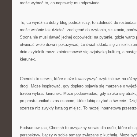
może wybrać to, co naprawdę mu odpowiada.
To, co wyróżnia dobry blog podróżniczy, to zdolność do rozbudzan
może właśnie tak działać: zachęcać do czytania, szukania, porów
Strona nie musi dawać jednej odpowiedzi na pytanie, gdzie warto
otwierać wiele drzwi i pokazywać, że świat składa się z niezlicz
dnia czytelnik może zainteresować się azjatycką kulturą, a nastę
kierunek.
Cherrish to serwis, które może towarzyszyć czytelnikowi na różn
drogi. Może inspirować, gdy dopiero pojawia się marzenie o wyj
trzeba wybrać kierunek. Może podpowiadać, gdy szuka się atrakcj
po prostu umilać czas osobom, które lubią czytać o świecie. Dzięk
szersza niż zwykły katalog miejsc. To raczej internetowa przestr
Podsumowując, Cherrish to przyjazny serwis dla osób, które chcą
perspektyw. Łączy w sobie tematy związane z kuchnią. Może by