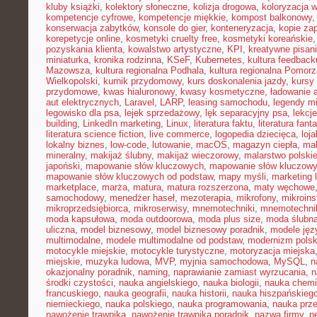
kluby książki
,
kolektory słoneczne
,
kolizja drogowa
,
koloryzacja 
kompetencje cyfrowe
,
kompetencje miękkie
,
kompost balkonowy
konserwacja zabytków
,
konsole do gier
,
konteneryzacja
,
kopie za
korepetycje online
,
kosmetyki cruelty free
,
kosmetyki koreańskie
pozyskania klienta
,
kowalstwo artystyczne
,
KPI
,
kreatywne pisan
miniaturka
,
kronika rodzinna
,
KSeF
,
Kubernetes
,
kultura feedback
Mazowsza
,
kultura regionalna Podhala
,
kultura regionalna Pomorz
Wielkopolski
,
kurnik przydomowy
,
kurs doskonalenia jazdy
,
kursy
przydomowe
,
kwas hialuronowy
,
kwasy kosmetyczne
,
ładowanie 
aut elektrycznych
,
Laravel
,
LARP
,
leasing samochodu
,
legendy mi
legowisko dla psa
,
lejek sprzedażowy
,
lęk separacyjny psa
,
lekcj
building
,
LinkedIn marketing
,
Linux
,
literatura faktu
,
literatura fant
literatura science fiction
,
live commerce
,
logopedia dziecięca
,
loj
lokalny biznes
,
low-code
,
lutowanie
,
macOS
,
magazyn ciepła
,
mak
mineralny
,
makijaż ślubny
,
makijaż wieczorowy
,
malarstwo polski
japoński
,
mapowanie słów kluczowych
,
mapowanie słów kluczowy
mapowanie słów kluczowych od podstaw
,
mapy myśli
,
marketing 
marketplace
,
marża
,
matura
,
matura rozszerzona
,
maty węchowe
samochodowy
,
menedżer haseł
,
mezoterapia
,
mikrofony
,
mikroins
mikroprzedsiębiorca
,
mikroserwisy
,
mnemotechniki
,
mnemotechnik
moda kapsułowa
,
moda outdoorowa
,
moda plus size
,
moda ślubn
uliczna
,
model biznesowy
,
model biznesowy poradnik
,
modele ję
multimodalne
,
modele multimodalne od podstaw
,
modernizm polsk
motocykle miejskie
,
motocykle turystyczne
,
motoryzacja miejska
miejskie
,
muzyka ludowa
,
MVP
,
myjnia samochodowa
,
MySQL
,
n
okazjonalny poradnik
,
naming
,
naprawianie zamiast wyrzucania
,
n
środki czystości
,
nauka angielskiego
,
nauka biologii
,
nauka chemi
francuskiego
,
nauka geografii
,
nauka historii
,
nauka hiszpańskieg
niemieckiego
,
nauka polskiego
,
nauka programowania
,
nauka prz
nawożenie trawnika
,
nawożenie trawnika poradnik
,
nazwa firmy
,
ne