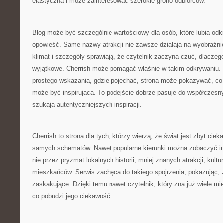
elastyczna i może zainteresować szerokie grono odbiorców.
Blog może być szczególnie wartościowy dla osób, które lubią od
opowieść. Same nazwy atrakcji nie zawsze działają na wyobraźnię
klimat i szczegóły sprawiają, że czytelnik zaczyna czuć, dlaczeg
wyjątkowe. Cherrish może pomagać właśnie w takim odkrywaniu. 
prostego wskazania, gdzie pojechać, strona może pokazywać, co
może być inspirująca. To podejście dobrze pasuje do współczesny
szukają autentyczniejszych inspiracji.
Cherrish to strona dla tych, którzy wierzą, że świat jest zbyt cie
samych schematów. Nawet popularne kierunki można zobaczyć inac
nie przez pryzmat lokalnych historii, mniej znanych atrakcji, kultu
mieszkańców. Serwis zachęca do takiego spojrzenia, pokazując,
zaskakujące. Dzięki temu nawet czytelnik, który zna już wiele mi
co pobudzi jego ciekawość.