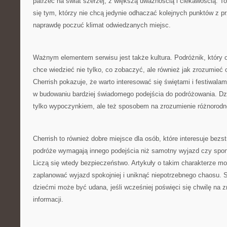
patrzeć na świat szerzej, z większą uważnością i ciekawością. 
się tym, którzy nie chcą jedynie odhaczać kolejnych punktów z p
naprawdę poczuć klimat odwiedzanych miejsc.
Ważnym elementem serwisu jest także kultura. Podróżnik, który o
chce wiedzieć nie tylko, co zobaczyć, ale również jak zrozumieć
Cherrish pokazuje, że warto interesować się świętami i festiwala
w budowaniu bardziej świadomego podejścia do podróżowania. Dzię
tylko wypoczynkiem, ale też sposobem na zrozumienie różnorodn
Cherrish to również dobre miejsce dla osób, które interesuje bez
podróże wymagają innego podejścia niż samotny wyjazd czy spo
Liczą się wtedy bezpieczeństwo. Artykuły o takim charakterze 
zaplanować wyjazd spokojniej i uniknąć niepotrzebnego chaosu. S
dziećmi może być udana, jeśli wcześniej poświęci się chwilę na 
informacji.