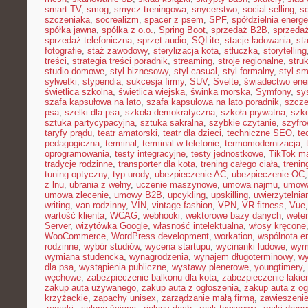
smart TV
,
smog
,
smycz treningowa
,
snycerstwo
,
social selling
,
so
szczeniaka
,
socrealizm
,
spacer z psem
,
SPF
,
spółdzielnia energ
spółka jawna
,
spółka z o.o.
,
Spring Boot
,
sprzedaż B2B
,
sprzeda
sprzedaż telefoniczna
,
sprzęt audio
,
SQLite
,
stacje ładowania
,
st
fotografie
,
staż zawodowy
,
sterylizacja kota
,
stłuczka
,
storytelling
treści
,
strategia treści poradnik
,
streaming
,
stroje regionalne
,
stru
studio domowe
,
styl biznesowy
,
styl casual
,
styl formalny
,
styl sm
sylwetki
,
stypendia
,
sukcesja firmy
,
SUV
,
Svelte
,
świadectwo ene
świetlica szkolna
,
świetlica wiejska
,
świnka morska
,
Symfony
,
sy
szafa kapsułowa na lato
,
szafa kapsułowa na lato poradnik
,
szcze
psa
,
szelki dla psa
,
szkoła demokratyczna
,
szkoła prywatna
,
szk
sztuka partycypacyjna
,
sztuka sakralna
,
szybkie czytanie
,
szyfr
taryfy prądu
,
teatr amatorski
,
teatr dla dzieci
,
techniczne SEO
,
te
pedagogiczna
,
terminal
,
terminal w telefonie
,
termomodernizacja
,
oprogramowania
,
testy integracyjne
,
testy jednostkowe
,
TikTok ma
tradycje rodzinne
,
transporter dla kota
,
trening całego ciała
,
trenin
tuning optyczny
,
typ urody
,
ubezpieczenie AC
,
ubezpieczenie OC
z lnu
,
ubrania z wełny
,
uczenie maszynowe
,
umowa najmu
,
umowa
umowa zlecenie
,
umowy B2B
,
upcykling
,
upskilling
,
uwierzytelni
writing
,
van rodzinny
,
VIN
,
vintage fashion
,
VPN
,
VR fitness
,
Vue
wartość klienta
,
WCAG
,
webhooki
,
wektorowe bazy danych
,
weter
Server
,
wizytówka Google
,
własność intelektualna
,
włosy kręcone
WooCommerce
,
WordPress development
,
workation
,
wspólnota e
rodzinne
,
wybór studiów
,
wycena startupu
,
wycinanki ludowe
,
wym
wymiana studencka
,
wynagrodzenia
,
wynajem długoterminowy
,
wy
dla psa
,
wystąpienia publiczne
,
wystawy plenerowe
,
youngtimery
,
węchowe
,
zabezpieczenie balkonu dla kota
,
zabezpieczenie lakie
zakup auta używanego
,
zakup auta z ogłoszenia
,
zakup auta z og
krzyżackie
,
zapachy unisex
,
zarządzanie małą firmą
,
zawieszeni