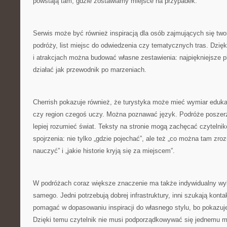
powstają tam, gdzie zostawiamy miejsce na przypadek.
Serwis może być również inspiracją dla osób zajmujących się tw
podróży, list miejsc do odwiedzenia czy tematycznych tras. Dzięk
i atrakcjach można budować własne zestawienia: najpiękniejsze p
działać jak przewodnik po marzeniach.
Cherrish pokazuje również, że turystyka może mieć wymiar eduka
czy region czegoś uczy. Można poznawać język. Podróże poszerz
lepiej rozumieć świat. Teksty na stronie mogą zachęcać czytelnik
spojrzenia: nie tylko „gdzie pojechać”, ale też „co można tam zr
nauczyć” i „jakie historie kryją się za miejscem”.
W podróżach coraz większe znaczenie ma także indywidualny wyb
samego. Jedni potrzebują dobrej infrastruktury, inni szukają kont
pomagać w dopasowaniu inspiracji do własnego stylu, bo pokazuje 
Dzięki temu czytelnik nie musi podporządkowywać się jednemu m