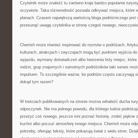
Czytelnik może znaleźć tu zarówno kraje bardzo popularne turystyc
oczywiste. Taka różnorodność pozwala odkrywać miejsca, które wc
planach. Czasem największą wartością bloga podróżniczego jest wł
przesunąć uwagę czytelnika w stronę czegoś nowego, nieoczywis
Cherrish może również inspirować do rozmów o podróżach. Artyku
kulturach, atrakcjach i zwyczajach mogą być punktem wyjścia d
wyjazdu, wymiany doświadczeń albo tworzenia listy miejsc, które 
rodzin, grup znajomych i samotnych podróżników taki serwis moż
impulsem. To szczególnie ważne, bo podróże często zaczynają si
dokąd tym razem?
W treściach publikowanych na stronie można odnaleźć ducha turys
odpoczynek. Nie ma jednego powodu, dla którego ludzie podróżują
przeżyć coś nowego, jeszcze inni poznać historię, zrobić piękne z
kuchni albo poczuć atmosferę innego miejsca. Cherrish może odp
potrzeby, oferując teksty, które pokazują świat z wielu stron. Dzię