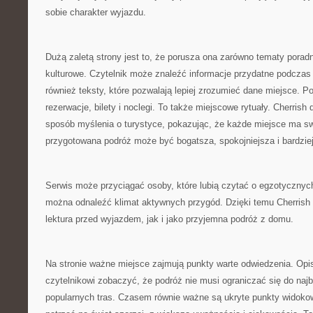
sobie charakter wyjazdu.
Dużą zaletą strony jest to, że porusza ona zarówno tematy poradni
kulturowe. Czytelnik może znaleźć informacje przydatne podczas 
również teksty, które pozwalają lepiej zrozumieć dane miejsce. Po
rezerwacje, bilety i noclegi. To także miejscowe rytuały. Cherrish 
sposób myślenia o turystyce, pokazując, że każde miejsce ma s
przygotowana podróż może być bogatsza, spokojniejsza i bardzie
Serwis może przyciągać osoby, które lubią czytać o egzotycznyc
można odnaleźć klimat aktywnych przygód. Dzięki temu Cherrish
lektura przed wyjazdem, jak i jako przyjemna podróż z domu.
Na stronie ważne miejsce zajmują punkty warte odwiedzenia. Opi
czytelnikowi zobaczyć, że podróż nie musi ograniczać się do naj
popularnych tras. Czasem równie ważne są ukryte punkty widoko