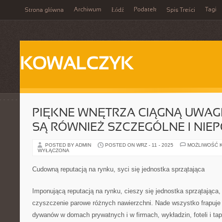
Archiwum
Podatek
Tagi
Strona główna
Łódź
Spis Treści
KOWALCZYK
PIĘKNE WNĘTRZA CIĄGNĄ UWAG
SĄ RÓWNIEŻ SZCZEGÓLNE I NI
POSTED BY ADMIN
POSTED ON WRZ - 11 - 2025
MOŻLIWOŚĆ 
WYŁĄCZONA
Cudowną reputacją na rynku, syci się jednostka sprzątająca
Imponującą reputacją na rynku, cieszy się jednostka sprzątająca,
czyszczenie parowe różnych nawierzchni. Nade wszystko frapuje
dywanów w domach prywatnych i w firmach, wykładzin, foteli i ta