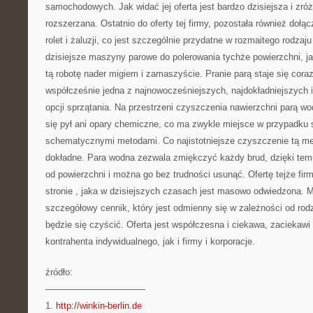
samochodowych. Jak widać jej oferta jest bardzo dzisiejsza i zróż
rozszerzana. Ostatnio do oferty tej firmy, pozostała również doł
rolet i żaluzji, co jest szczególnie przydatne w rozmaitego rodzaj
dzisiejsze maszyny parowe do polerowania tychże powierzchni, 
tą robotę nader migiem i zamaszyście. Pranie parą staje się coraz 
współcześnie jedna z najnowocześniejszych, najdokładniejszych 
opcji sprzątania. Na przestrzeni czyszczenia nawierzchni parą wo
się pył ani opary chemiczne, co ma zwykle miejsce w przypadku 
schematycznymi metodami. Co najistotniejsze czyszczenie tą me
dokładne. Para wodna zezwala zmiękczyć każdy brud, dzięki tem
od powierzchni i można go bez trudności usunąć. Ofertę tejże fi
stronie
, jaka w dzisiejszych czasach jest masowo odwiedzona. M
szczegółowy cennik, który jest odmienny się w zależności od rodz
będzie się czyścić. Oferta jest współczesna i ciekawa, zaciekaw
kontrahenta indywidualnego, jak i firmy i korporacje.
źródło:
———————————
1.
http://winkin-berlin.de