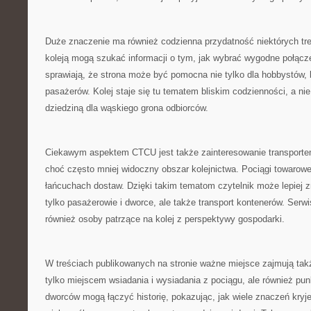
Duże znaczenie ma również codzienna przydatność niektórych tr
koleją mogą szukać informacji o tym, jak wybrać wygodne połącze
sprawiają, że strona może być pomocna nie tylko dla hobbystów, 
pasażerów. Kolej staje się tu tematem bliskim codzienności, a nie
dziedziną dla wąskiego grona odbiorców.
Ciekawym aspektem CTCU jest także zainteresowanie transport
choć często mniej widoczny obszar kolejnictwa. Pociągi towarow
łańcuchach dostaw. Dzięki takim tematom czytelnik może lepiej zr
tylko pasażerowie i dworce, ale także transport kontenerów. Ser
również osoby patrzące na kolej z perspektywy gospodarki.
W treściach publikowanych na stronie ważne miejsce zajmują tak
tylko miejscem wsiadania i wysiadania z pociągu, ale również pu
dworców mogą łączyć historię, pokazując, jak wiele znaczeń kryje