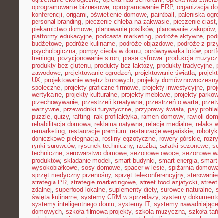
oprogramowanie biznesowe
,
oprogramowanie ERP
,
organizacja 
konferencji
,
origami
,
oświetlenie domowe
,
paintball
,
paleniska og
personal branding
,
pieczenie chleba na zakwasie
,
pieczenie ciast
piekarnictwo domowe
,
planowanie posiłków
,
planowanie zakupów
,
platformy edukacyjne
,
podcasts marketing
,
podróże aktywne
,
pod
budżetowe
,
podróże kulinarne
,
podróże objazdowe
,
podróże z prz
psychologiczna
,
pompy ciepła w domu
,
porównywarka lotów
,
portf
treningu
,
pozycjonowanie stron
,
prasa cyfrowa
,
produkcja muzycz
produkty bez glutenu
,
produkty bez laktozy
,
produkty tradycyjne
,
zawodowe
,
projektowanie ogrodzeń
,
projektowanie światła
,
projek
UX
,
projektowanie wnętrz biurowych
,
projekty domów nowoczesn
społeczne
,
projekty graficzne firmowe
,
projekty inwestycyjne
,
pro
wertykalne
,
projekty kulturalne
,
projekty meblowe
,
projekty parko
przechowywanie
,
przestrzeń kreatywna
,
przestrzeń otwarta
,
prze
warzywne
,
przewodniki turystyczne
,
przyprawy świata
,
psy profil
puzzle
,
quizy
,
rafting
,
rak profilaktyka
,
ramen domowy
,
ravioli do
rehabilitacja domowa
,
reklama natywna
,
relacje medialne
,
relaks 
remarketing
,
restauracje premium
,
restauracje wegańskie
,
roboty
doniczkowe pielęgnacja
,
rośliny egzotyczne
,
rowery górskie
,
rozr
rynki surowców
,
rysunek techniczny
,
rzeźba
,
sałatki sezonowe
,
s
techniczne
,
serowarstwo domowe
,
sezonowe owoce
,
sezonowe w
produktów
,
składanie modeli
,
smart budynki
,
smart energia
,
smart
wysokobiałkowe
,
sosy domowe
,
spacer w lesie
,
spiżarnia domow
sprzęt medyczny przenośny
,
sprzęt telekonferencyjny
,
sterowani
strategia PR
,
strategie marketingowe
,
street food azjatycki
,
stree
zdalnej
,
superfood lokalne
,
suplementy diety
,
surowce naturalne
,
święta kulinarne
,
systemy CRM w sprzedaży
,
systemy dokument
systemy inteligentnego domu
,
systemy IT
,
systemy nawadniające
domowych
,
szkoła filmowa projekty
,
szkoła muzyczna
,
szkoła ta