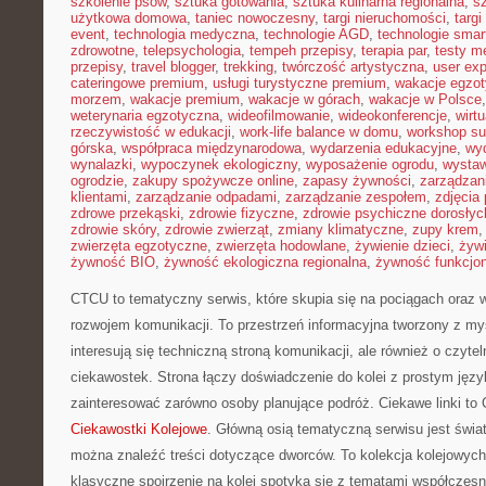
szkolenie psów
,
sztuka gotowania
,
sztuka kulinarna regionalna
,
s
użytkowa domowa
,
taniec nowoczesny
,
targi nieruchomości
,
targ
event
,
technologia medyczna
,
technologie AGD
,
technologie sma
zdrowotne
,
telepsychologia
,
tempeh przepisy
,
terapia par
,
testy 
przepisy
,
travel blogger
,
trekking
,
twórczość artystyczna
,
user exp
cateringowe premium
,
usługi turystyczne premium
,
wakacje egzo
morzem
,
wakacje premium
,
wakacje w górach
,
wakacje w Polsce
weterynaria egzotyczna
,
wideofilmowanie
,
wideokonferencje
,
wirtu
rzeczywistość w edukacji
,
work-life balance w domu
,
workshop su
górska
,
współpraca międzynarodowa
,
wydarzenia edukacyjne
,
wy
wynalazki
,
wypoczynek ekologiczny
,
wyposażenie ogrodu
,
wysta
ogrodzie
,
zakupy spożywcze online
,
zapasy żywności
,
zarządzani
klientami
,
zarządzanie odpadami
,
zarządzanie zespołem
,
zdjęcia
zdrowe przekąski
,
zdrowie fizyczne
,
zdrowie psychiczne dorosłyc
zdrowie skóry
,
zdrowie zwierząt
,
zmiany klimatyczne
,
zupy krem
zwierzęta egzotyczne
,
zwierzęta hodowlane
,
żywienie dzieci
,
żyw
żywność BIO
,
żywność ekologiczna regionalna
,
żywność funkcjo
CTCU to tematyczny serwis, które skupia się na pociągach oraz 
rozwojem komunikacji. To przestrzeń informacyjna tworzony z my
interesują się techniczną stroną komunikacji, ale również o czyt
ciekawostek. Strona łączy doświadczenie do kolei z prostym jęz
zainteresować zarówno osoby planujące podróż. Ciekawe linki to 
Ciekawostki Kolejowe
. Główną osią tematyczną serwisu jest świat
można znaleźć treści dotyczące dworców. To kolekcja kolejowyc
klasyczne spojrzenie na kolej spotyka się z tematami współczesn