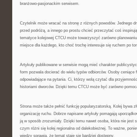
branżowo-pasjonackim serwisem.
Czytelnik może wracać na stronę z różnych powodów. Jednego d
przed podróżą, a innego po prostu chcieć przeczytać coś inspirują
tematyce kolejowej CTCU może towarzyszyć zarówno planowaniu 
miejsce dla każdego, kto choć trochę interesuje się ruchem po to
Artykuły publikowane w serwisie mogą mieć charakter publicysty
form pozwala docierać do wielu typów odbiorców. Osoby ceniące fa
odpowiadające na pytania. Ci, którzy wolą czytać dla przyjemnoś
historiami dworców. Dzięki temu CTCU może być zarówno pomoc
Strona może także pełnić funkcję popularyzatorską. Kolej bywa 
organizację ruchu. Dobrze napisane artykuły pomagają uporządko
ją w sposób zrozumiały. Dzięki temu nawet osoba, która nie jest 
czym różni się kolej regionalna od dalekobieżnej. To ważne, poni
wiedzy sprawia, że temat staje się bardziej dostępny.