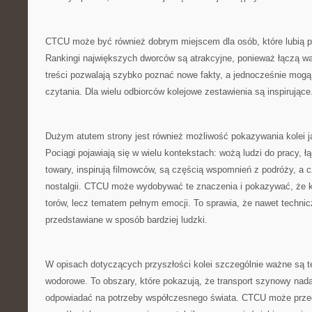
CTCU może być również dobrym miejscem dla osób, które lubią po
Rankingi największych dworców są atrakcyjne, ponieważ łączą wa
treści pozwalają szybko poznać nowe fakty, a jednocześnie mog
czytania. Dla wielu odbiorców kolejowe zestawienia są inspirujące
Dużym atutem strony jest również możliwość pokazywania kolei ja
Pociągi pojawiają się w wielu kontekstach: wożą ludzi do pracy, 
towary, inspirują filmowców, są częścią wspomnień z podróży, a
nostalgii. CTCU może wydobywać te znaczenia i pokazywać, że kol
torów, lecz tematem pełnym emocji. To sprawia, że nawet techni
przedstawiane w sposób bardziej ludzki.
W opisach dotyczących przyszłości kolei szczególnie ważne są te
wodorowe. To obszary, które pokazują, że transport szynowy nadal
odpowiadać na potrzeby współczesnego świata. CTCU może przed