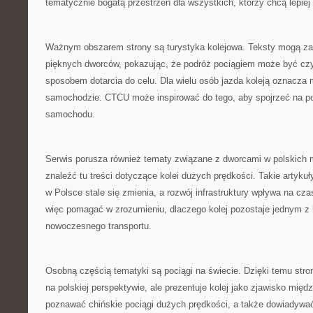
tematycznie bogatą przestrzeń dla wszystkich, którzy chcą lepiej 
Ważnym obszarem strony są turystyka kolejowa. Teksty mogą z
pięknych dworców, pokazując, że podróż pociągiem może być czy
sposobem dotarcia do celu. Dla wielu osób jazda koleją oznacza m
samochodzie. CTCU może inspirować do tego, aby spojrzeć na poc
samochodu.
Serwis porusza również tematy związane z dworcami w polskich 
znaleźć tu treści dotyczące kolei dużych prędkości. Takie artykuł
w Polsce stale się zmienia, a rozwój infrastruktury wpływa na c
więc pomagać w zrozumieniu, dlaczego kolej pozostaje jednym 
nowoczesnego transportu.
Osobną częścią tematyki są pociągi na świecie. Dzięki temu stro
na polskiej perspektywie, ale prezentuje kolej jako zjawisko mię
poznawać chińskie pociągi dużych prędkości, a także dowiadywać 