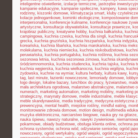
inteligentne oświetlenie
,
izolacje termiczne
,
jastrzębie inwestycyj
kampanie edukacyjne
,
kampanie społeczne
,
kampery
,
kawa speci
rodzinny
,
kiszonki domowe
,
klimatyzacja smart
,
kluby czytelnicze
kolacje jednogarnkowe
,
kominki ekologiczne
,
kompostowanie do
interpersonalna
,
konferencje kulinarne
,
konferencje naukowe żywi
artystyczne
,
konsultacje obywatelskie
,
konsultacje prawnicze
,
ko
krajobraz publiczny
,
kreatywne hobby
,
kuchnia bałkańska
,
kuchnia
campingowa
,
kuchnia czeska
,
kuchnia dla singli
,
kuchnia francus
grecka
,
kuchnia gruzińska
,
kuchnia hiszpańska
,
kuchnia indyjska
koreańska
,
kuchnia libańska
,
kuchnia marokańska
,
kuchnia mek
molekularna
,
kuchnia niemiecka
,
kuchnia niskobudżetowa
,
kuchni
peruwiańska
,
kuchnia portugalska
,
kuchnia roślinna
,
kuchnia sezo
sezonowa letnia
,
kuchnia sezonowa zimowa
,
kuchnia skandynaw
śródziemnomorska
,
kuchnia studencka
,
kuchnia tajska
,
kuchnia t
kuchnia węgierska
,
kuchnia wielkanocna
,
kuchnia wigilijna
,
kuchni
żydowska
,
kuchnie na wymiar
,
kultura herbaty
,
kultura kawy
,
kurs
tag
,
last minute
,
łazienki nowoczesne
,
lemoniady domowe
,
lobbyi
logo design
,
lokalne bazary
,
lunchbox do pracy
,
łyżwiarstwo
,
made
mała architektura ogrodowa
,
malarstwo abstrakcyjne
,
malarstwo o
numerach
,
marketing automation
,
marketing mobilny
,
marketing po
strategiczny
,
marynaty domowe
,
meble industrialne
,
meble klasy
meble skandynawskie
,
media tradycyjne
,
medycyna estetyczna z
prewencyjna
,
mental health
,
miejskie rośliny
,
mindful eating
,
moni
monitorowanie zdrowia domowe
,
motion design
,
multimedia eduka
muzyka elektroniczna
,
narciarstwo biegowe
,
nauka gry na gitarze
nauka śpiewu
,
nawozy naturalne
,
nawyki żywieniowe
,
niemarnowan
pokarmowe
,
obiady budżetowe
,
obsługa klienta online
,
ochrona po
ochrona systemów
,
ochrona wód
,
odżywianie seniorów
,
ogród japo
nowoczesny
,
ogród wertykalny
,
ogród wiejski
,
ogród wypoczynko
ogrzewanie ekologiczne
,
opieka nad seniorami
,
opieka nad zwier