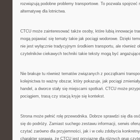
rozwiązują podobne problemy transportowe. To pozwala spojrzeć na
alternatywę dla lotnictwa.
CTCU może zainteresować także osoby, które lubią innowacje tra
mogą pojawiać się tematy takie jak pociągi wodorowe. Dzięki temu
nie jest wyłącznie tradycyjnym środkiem transportu, ale również 
czytelników ciekawych techniki takie teksty mogą być angażujące
Nie brakuje tu również tematów związanych z początkami transpo
kolejnictwa to ważny obszar, który pokazuje, jak pociągi zmieniały
handel, a dworce stały się miejscami spotkań. CTCU może przy
pociągiem, trasą czy stacją kryje się kontekst.
Strona może pełnić rolę przewodnika. Dobrze sprawdzi się dla os
się do podróży. Zamiast suchego zestawu informacji, serwis oferu
czytać zarówno dla przyjemności, jak i w celu zdobycia konkretn
charakter sprawia, że CTCU jest przyjazne dla różnych grup czyte