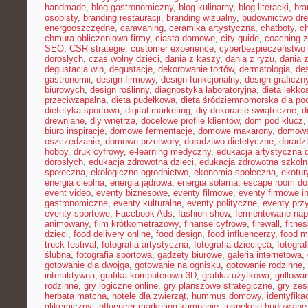
handmade
,
blog gastronomiczny
,
blog kulinarny
,
blog literacki
,
bra
osobisty
,
branding restauracji
,
branding wizualny
,
budownictwo dr
energooszczędne
,
caravaning
,
ceramika artystyczna
,
chatboty
,
ch
chmura obliczeniowa firmy
,
ciasta domowe
,
city guide
,
coaching z
SEO
,
CSR strategie
,
customer experience
,
cyberbezpieczeństwo 
dorosłych
,
czas wolny dzieci
,
dania z kaszy
,
dania z ryżu
,
dania 
degustacja win
,
degustacje
,
dekorowanie tortów
,
dermatologia
,
de
gastronomii
,
design firmowy
,
design funkcjonalny
,
design graficzn
biurowych
,
design roślinny
,
diagnostyka laboratoryjna
,
dieta lekko
przeciwzapalna
,
dieta pudełkowa
,
dieta śródziemnomorska dla po
dietetyka sportowa
,
digital marketing
,
diy dekoracje świąteczne
,
d
drewniane
,
diy wnętrza
,
docelowe profile klientów
,
dom pod klucz
biuro inspiracje
,
domowe fermentacje
,
domowe makarony
,
domowe
oszczędzanie
,
domowe przetwory
,
doradztwo dietetyczne
,
doradz
hobby
,
druk cyfrowy
,
e-learning medyczny
,
edukacja artystyczna d
dorosłych
,
edukacja zdrowotna dzieci
,
edukacja zdrowotna szkoln
społeczna
,
ekologiczne ogrodnictwo
,
ekonomia społeczna
,
ekotur
energia cieplna
,
energia jądrowa
,
energia solarna
,
escape room d
event video
,
eventy biznesowe
,
eventy filmowe
,
eventy firmowe i
gastronomiczne
,
eventy kulturalne
,
eventy polityczne
,
eventy prz
eventy sportowe
,
Facebook Ads
,
fashion show
,
fermentowane nap
animowany
,
film krótkometrażowy
,
finanse cyfrowe
,
firewall
,
fitne
dzieci
,
food delivery online
,
food design
,
food influencerzy
,
food m
truck festival
,
fotografia artystyczna
,
fotografia dziecięca
,
fotograf
ślubna
,
fotografia sportowa
,
gadżety biurowe
,
galeria internetowa
,
gotowanie dla dwojga
,
gotowanie na ognisku
,
gotowanie rodzinne
,
interaktywna
,
grafika komputerowa 3D
,
grafika użytkowa
,
grillow
rodzinne
,
gry logiczne online
,
gry planszowe strategiczne
,
gry ze
herbata matcha
,
hotele dla zwierząt
,
hummus domowy
,
identyfika
glikemiczny
,
influencer marketing kampanie
,
inspekcje budowlane