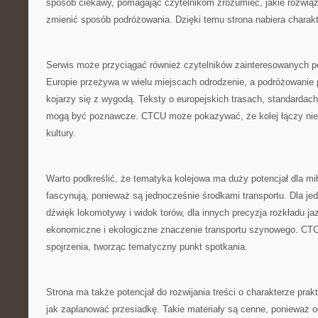
sposób ciekawy, pomagając czytelnikom zrozumieć, jakie rozwią
zmienić sposób podróżowania. Dzięki temu strona nabiera charakt
Serwis może przyciągać również czytelników zainteresowanych p
Europie przeżywa w wielu miejscach odrodzenie, a podróżowanie 
kojarzy się z wygodą. Teksty o europejskich trasach, standardac
mogą być poznawcze. CTCU może pokazywać, że kolej łączy nie t
kultury.
Warto podkreślić, że tematyka kolejowa ma duży potencjał dla mił
fascynują, ponieważ są jednocześnie środkami transportu. Dla je
dźwięk lokomotywy i widok torów, dla innych precyzja rozkładu ja
ekonomiczne i ekologiczne znaczenie transportu szynowego. CT
spojrzenia, tworząc tematyczny punkt spotkania.
Strona ma także potencjał do rozwijania treści o charakterze pr
jak zaplanować przesiadkę. Takie materiały są cenne, ponieważ o