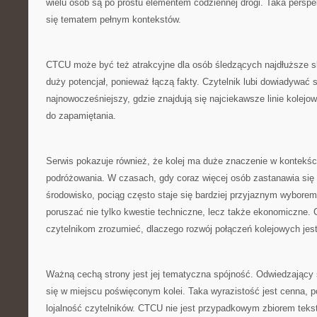
wielu osób są po prostu elementem codziennej drogi. Taka perspek
się tematem pełnym kontekstów.
CTCU może być też atrakcyjne dla osób śledzących najdłuższe sk
duży potencjał, ponieważ łączą fakty. Czytelnik lubi dowiadywać si
najnowocześniejszy, gdzie znajdują się najciekawsze linie kolejow
do zapamiętania.
Serwis pokazuje również, że kolej ma duże znaczenie w kontekśc
podróżowania. W czasach, gdy coraz więcej osób zastanawia si
środowisko, pociąg często staje się bardziej przyjaznym wyborem
poruszać nie tylko kwestie techniczne, lecz także ekonomiczn
czytelnikom zrozumieć, dlaczego rozwój połączeń kolejowych jest 
Ważną cechą strony jest jej tematyczna spójność. Odwiedzający 
się w miejscu poświęconym kolei. Taka wyrazistość jest cenna,
lojalność czytelników. CTCU nie jest przypadkowym zbiorem teks