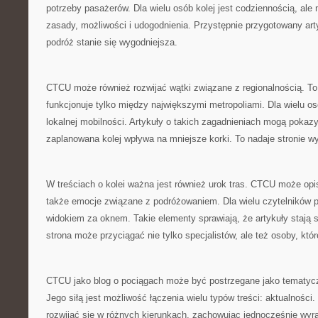
potrzeby pasażerów. Dla wielu osób kolej jest codziennością, ale
zasady, możliwości i udogodnienia. Przystępnie przygotowany art
podróż stanie się wygodniejsza.
CTCU może również rozwijać wątki związane z regionalnością. To 
funkcjonuje tylko między największymi metropoliami. Dla wielu os
lokalnej mobilności. Artykuły o takich zagadnieniach mogą pokaz
zaplanowana kolej wpływa na mniejsze korki. To nadaje stronie w
W treściach o kolei ważna jest również urok tras. CTCU może opis
także emocje związane z podróżowaniem. Dla wielu czytelników p
widokiem za oknem. Takie elementy sprawiają, że artykuły stają s
strona może przyciągać nie tylko specjalistów, ale też osoby, któr
CTCU jako blog o pociągach może być postrzegane jako tematyczn
Jego siłą jest możliwość łączenia wielu typów treści: aktualności
rozwijać się w różnych kierunkach, zachowując jednocześnie wyra