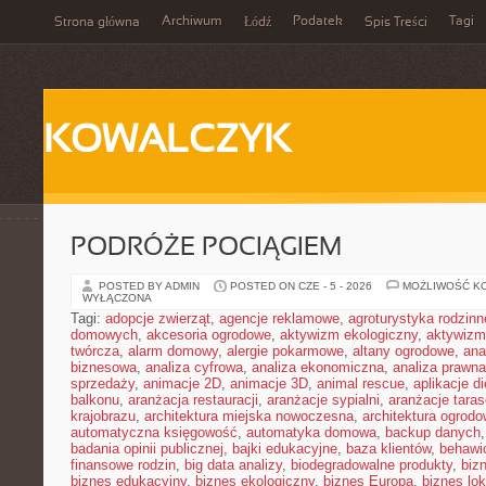
Archiwum
Podatek
Tagi
Strona główna
Łódź
Spis Treści
KOWALCZYK
PODRÓŻE POCIĄGIEM
POSTED BY ADMIN
POSTED ON CZE - 5 - 2026
MOŻLIWOŚĆ K
WYŁĄCZONA
Tagi:
adopcje zwierząt
,
agencje reklamowe
,
agroturystyka rodzinn
domowych
,
akcesoria ogrodowe
,
aktywizm ekologiczny
,
aktywizm
twórcza
,
alarm domowy
,
alergie pokarmowe
,
altany ogrodowe
,
ana
biznesowa
,
analiza cyfrowa
,
analiza ekonomiczna
,
analiza prawn
sprzedaży
,
animacje 2D
,
animacje 3D
,
animal rescue
,
aplikacje d
balkonu
,
aranżacja restauracji
,
aranżacje sypialni
,
aranżacje tara
krajobrazu
,
architektura miejska nowoczesna
,
architektura ogrod
automatyczna księgowość
,
automatyka domowa
,
backup danych
badania opinii publicznej
,
bajki edukacyjne
,
baza klientów
,
behawi
finansowe rodzin
,
big data analizy
,
biodegradowalne produkty
,
biz
biznes edukacyjny
,
biznes ekologiczny
,
biznes Europa
,
biznes lok