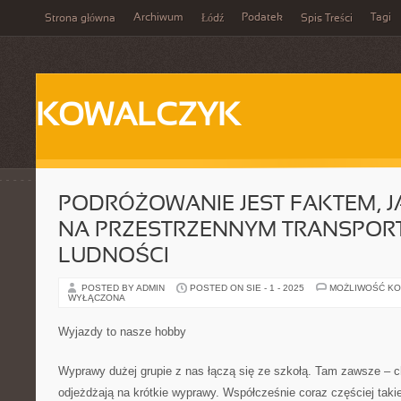
Archiwum
Podatek
Tagi
Strona główna
Łódź
Spis Treści
KOWALCZYK
PODRÓŻOWANIE JEST FAKTEM, J
NA PRZESTRZENNYM TRANSPOR
LUDNOŚCI
POSTED BY ADMIN
POSTED ON SIE - 1 - 2025
MOŻLIWOŚĆ K
WYŁĄCZONA
Wyjazdy to nasze hobby
Wyprawy dużej grupie z nas łączą się ze szkołą. Tam zawsze – c
odjeżdżają na krótkie wyprawy. Współcześnie coraz częściej tak