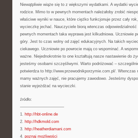
Niewątpliwie wiąże się to z większymi wydatkami. A wydatki wyc
rodzice. Mimo to w pewnych momentach należałoby zrobić niespo
właściwe wyniki w nauce, które ciężko funkcjonuje przez cały rok,
wycieczkę jechać. Nauczyciele biorą wtenczas odpowiedzialność
pewnych momentach taka wyprawa jest kilkudniowa. Uczniowie po
góry. Jest to czas wolny od zajęć edukacyjnych. Na takich wyciec
ciekawego. Uczniowie po powrocie mają co wspominać. A wspomni
ważne. Niejednokrotnie to one kształtują nasze nastawienie do życ
jesteśmy osobami szczęśliwymi. Warto podróżować – szczególn
potwierdza to http://www.przewodnikporzymie.com.pl/. Wtenczas
mamy ważnych zajęć, nie pracujemy zawodowo. Jesteśmy dyspoz
stanie wyjeżdżać na wycieczki.
źródło:
———————————
1.
http://hbt-online.de
2.
http://hdkmold.com
3.
http://heatherdiamani.com
4.
poznaj możliwości