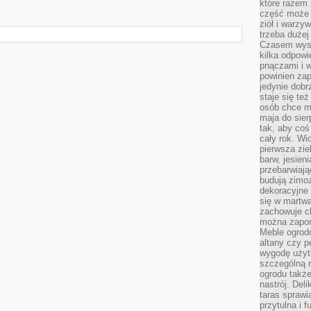
które razem 
część może 
ziół i warzy
trzeba dużej
Czasem wyst
kilka odpowi
pnączami i 
powinien zap
jedynie dob
staje się te
osób chce mi
maja do sier
tak, aby coś
cały rok. Wi
pierwsza zie
barw, jesien
przebarwiają
budują zimoz
dekoracyjne 
się w martw
zachowuje ch
można zapom
Meble ogrodo
altany czy p
wygodę użyt
szczególną r
ogrodu takż
nastrój. Del
taras sprawia
przytulna i