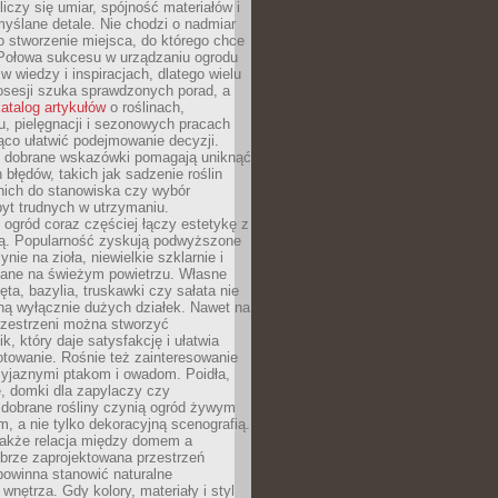
liczy się umiar, spójność materiałów i
yślane detale. Nie chodzi o nadmiar
o stworzenie miejsca, do którego chce
 Połowa sukcesu w urządzaniu ogrodu
 w wiedzy i inspiracjach, dlatego wielu
posesji szuka sprawdzonych porad, a
atalog artykułów
o roślinach,
u, pielęgnacji i sezonowych pracach
co ułatwić podejmowanie decyzji.
 dobrane wskazówki pomagają uniknąć
błędów, takich jak sadzenie roślin
nich do stanowiska czy wybór
yt trudnych w utrzymaniu.
ogród coraz częściej łączy estetykę z
ą. Popularność zyskują podwyższone
ynie na zioła, niewielkie szklarnie i
niane na świeżym powietrzu. Własne
ęta, bazylia, truskawki czy sałata nie
ną wyłącznie dużych działek. Nawet na
przestrzeni można stworzyć
k, który daje satysfakcję i ułatwia
towanie. Rośnie też zainteresowanie
zyjaznymi ptakom i owadom. Poidła,
, domki dla zapylaczy czy
 dobrane rośliny czynią ogród żywym
 a nie tylko dekoracyjną scenografią.
 także relacja między domem a
brze zaprojektowana przestrzeń
powinna stanowić naturalne
 wnętrza. Gdy kolory, materiały i styl