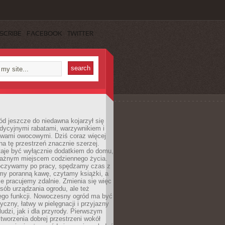
SCRIBE
FACEBOOK
TWITTER
d jeszcze do niedawna kojarzył się
adycyjnymi rabatami, warzywnikiem i
ewami owocowymi. Dziś coraz więcej
na tę przestrzeń znacznie szerzej.
taje być wyłącznie dodatkiem do domu,
 ważnym miejscem codziennego życia.
poczywamy po pracy, spędzamy czas z
emy poranną kawę, czytamy książki, a
 pracujemy zdalnie. Zmienia się więc
osób urządzania ogrodu, ale też
jego funkcji. Nowoczesny ogród ma być
tyczny, łatwy w pielęgnacji i przyjazny
ludzi, jak i dla przyrody. Pierwszym
tworzenia dobrej przestrzeni wokół