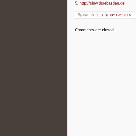
5.
http://sinwithsebastian.de
CATEGORIES:
ŚLUBY I WESELA
Comments are closed.