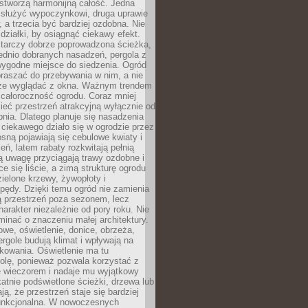
stworzą harmonijną całość. Jedna
służyć wypoczynkowi, druga uprawie
w, a trzecia być bardziej ozdobna. Nie
 działki, by osiągnąć ciekawy efekt.
arczy dobrze poprowadzona ścieżka,
ednio dobranych nasadzeń, pergola z
wygodne miejsce do siedzenia. Ogród
raszać do przebywania w nim, a nie
rze wyglądać z okna. Ważnym trendem
ż całoroczność ogrodu. Coraz mniej
eć przestrzeń atrakcyjną wyłącznie od
pnia. Dlatego planuje się nasadzenia
 ciekawego działo się w ogrodzie przez
osną pojawiają się cebulowe kwiaty i
leń, latem rabaty rozkwitają pełnią
ią uwagę przyciągają trawy ozdobne i
ce się liście, a zimą strukturę ogrodu
ielone krzewy, żywopłoty i
pędy. Dzięki temu ogród nie zamienia
ą przestrzeń poza sezonem, lecz
arakter niezależnie od pory roku. Nie
inać o znaczeniu małej architektury.
we, oświetlenie, donice, obrzeża,
ergole budują klimat i wpływają na
kowania. Oświetlenie ma tu
olę, ponieważ pozwala korzystać z
e wieczorem i nadaje mu wyjątkowy
ikatnie podświetlone ścieżki, drzewa lub
ją, że przestrzeń staje się bardziej
 funkcjonalna. W nowoczesnych