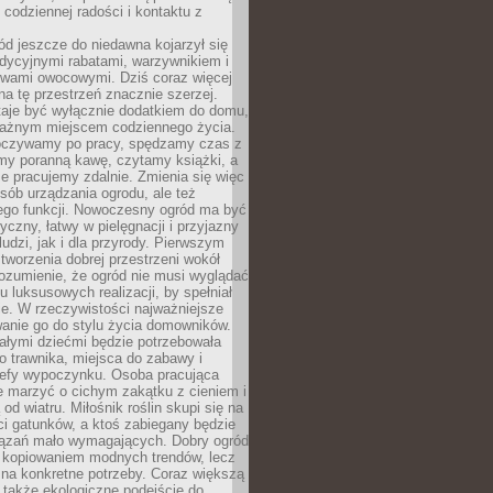
codziennej radości i kontaktu z
d jeszcze do niedawna kojarzył się
adycyjnymi rabatami, warzywnikiem i
ewami owocowymi. Dziś coraz więcej
na tę przestrzeń znacznie szerzej.
taje być wyłącznie dodatkiem do domu,
 ważnym miejscem codziennego życia.
poczywamy po pracy, spędzamy czas z
emy poranną kawę, czytamy książki, a
 pracujemy zdalnie. Zmienia się więc
osób urządzania ogrodu, ale też
jego funkcji. Nowoczesny ogród ma być
tyczny, łatwy w pielęgnacji i przyjazny
ludzi, jak i dla przyrody. Pierwszym
tworzenia dobrej przestrzeni wokół
ozumienie, że ogród nie musi wyglądać
gu luksusowych realizacji, by spełniał
e. W rzeczywistości najważniejsze
wanie go do stylu życia domowników.
ałymi dziećmi będzie potrzebowała
 trawnika, miejsca do zabawy i
refy wypoczynku. Osoba pracująca
e marzyć o cichym zakątku z cieniem i
od wiatru. Miłośnik roślin skupi się na
i gatunków, a ktoś zabiegany będzie
iązań mało wymagających. Dobry ogród
c kopiowaniem modnych trendów, lecz
na konkretne potrzeby. Coraz większą
 także ekologiczne podejście do