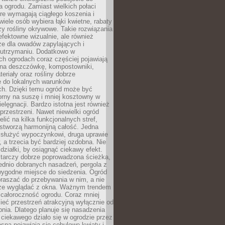
a ogrodu. Zamiast wielkich połaci
óre wymagają ciągłego koszenia i
wiele osób wybiera łąki kwietne, rabaty
zy rośliny okrywowe. Takie rozwiązania
 efektowne wizualnie, ale również
ze dla owadów zapylających i
w utrzymaniu. Dodatkowo w
h ogrodach coraz częściej pojawiają
i na deszczówkę, kompostowniki,
teriały oraz rośliny dobrze
 do lokalnych warunków
ch. Dzięki temu ogród może być
orny na suszę i mniej kosztowny w
ielęgnacji. Bardzo istotna jest również
rzestrzeni. Nawet niewielki ogród
lić na kilka funkcjonalnych stref,
stworzą harmonijną całość. Jedna
służyć wypoczynkowi, druga uprawie
w, a trzecia być bardziej ozdobna. Nie
 działki, by osiągnąć ciekawy efekt.
arczy dobrze poprowadzona ścieżka,
ednio dobranych nasadzeń, pergola z
wygodne miejsce do siedzenia. Ogród
raszać do przebywania w nim, a nie
rze wyglądać z okna. Ważnym trendem
ż całoroczność ogrodu. Coraz mniej
eć przestrzeń atrakcyjną wyłącznie od
pnia. Dlatego planuje się nasadzenia
 ciekawego działo się w ogrodzie przez
osną pojawiają się cebulowe kwiaty i