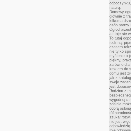
odpoczynku, 
naturą.
Domowy ogró
głównie z tr
kilkoma drz
osób patrzy 
Ogród przes
a staje się
To tutaj od
rodziną, pij
czasem także
nie tylko sp
myślenie o 
piękny, prak
zarówno dla 
krokiem do s
domu jest zr
jak z katalo
swoje zadani
jest dopaso
Rodzina z m
bezpiecznego
wygodnej st
zdalnie moż
dobrą osłoną 
różnorodnośc
szukał rozw
nie jest wię
odpowiedzią 
rolę odgrywa