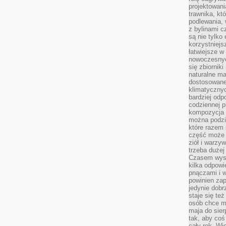
projektowani
trawnika, kt
podlewania, 
z bylinami c
są nie tylko
korzystniejs
łatwiejsze 
nowoczesnyc
się zbiornik
naturalne ma
dostosowane
klimatyczny
bardziej odp
codziennej p
kompozycja p
można podzie
które razem 
część może 
ziół i warzy
trzeba dużej
Czasem wyst
kilka odpowi
pnączami i 
powinien zap
jedynie dob
staje się te
osób chce mi
maja do sier
tak, aby coś
cały rok. Wi