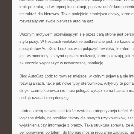
krok po kroku, od wstępnej konsultacji, poprzez dobór komponentó
instruktaż dla kierowcy. Takie podejście zmniejsza obawy, które
rozważającym swoje pierwsze auto na gaz.
Ważnym motywem przewijającym się przez całą stronę jest person
stylu jazdy. W treściach wielokrotnie podkreślane jest, że każde a
specjalistów AutoGaz Łódź pozwala połączyć trwałość, komfort i
jest wzmocniony licznymi opisami realizacji, które pokazują, jak
skutecznie wyposażyć w nowoczesną instalację.
Blog AutoGaz Łódź to również miejsce, w którym pojawiają się in
rozwiązaniach, takie jak nowe typy sterowników. Artykuły te poma
dzięki czemu kierowca nie musi polegać wyłącznie na hasłach m
podjąć uzasadnioną decyzję.
Istotną zaletą serwisu jest także czytelna kategoryzacja treści. 
logiczne działy, na przykład teksty dla nowych użytkowników, sz
wyjaśnienia czy informacje z branży. Taka struktura sprawia, że 
pełnoprawnym portalem, do którego można regularnie zaglądać n