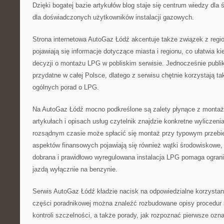
Dzięki bogatej bazie artykułów blog staje się centrum wiedzy dl
dla doświadczonych użytkowników instalacji gazowych.
Strona internetowa AutoGaz Łódź akcentuje także związek z regi
pojawiają się informacje dotyczące miasta i regionu, co ułatwia k
decyzji o montażu LPG w pobliskim serwisie. Jednocześnie publi
przydatne w całej Polsce, dlatego z serwisu chętnie korzystają t
ogólnych porad o LPG.
Na AutoGaz Łódź mocno podkreślone są zalety płynące z montażu
artykułach i opisach usług czytelnik znajdzie konkretne wyliczeni
rozsądnym czasie może spłacić się montaż przy typowym przeb
aspektów finansowych pojawiają się również wątki środowiskowe,
dobrana i prawidłowo wyregulowana instalacja LPG pomaga ogran
jazdą wyłącznie na benzynie.
Serwis AutoGaz Łódź kładzie nacisk na odpowiedzialne korzystani
części poradnikowej można znaleźć rozbudowane opisy procedu
kontroli szczelności, a także porady, jak rozpoznać pierwsze ozna