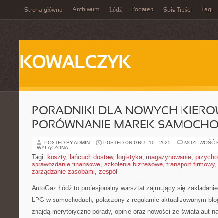
Archiwum
Podatek
Tagi
Strona główna
Łódź
Spis Treści
KOWALCZYK
PORADNIKI DLA NOWYCH KIERO
PORÓWNANIE MAREK SAMOCH
POSTED BY ADMIN
POSTED ON GRU - 10 - 2025
MOŻLIWOŚĆ 
WYŁĄCZONA
Tagi:
koszty
,
łańcuch dostaw
,
logistyka
,
magazynowanie
,
przycho
sprawozdanie finansowe
,
szkolenia biznesowe
,
transport firmowy
zarządzanie zasobami
,
zespół
AutoGaz Łódź to profesjonalny warsztat zajmujący się zakładaniem
LPG w samochodach, połączony z regularnie aktualizowanym blo
znajdą merytoryczne porady, opinie oraz nowości ze świata aut n