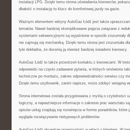
instalacji LPG. Dzięki temu strona uświadamia kierowców, pokazuj
dbałość o instalację to klucz do komfortowej jazdy na gazie.
Ważnym elementem witryny AutoGaz Łódź jest także upraszczan
tematów. Nawet bardziej skomplikowane pojęcia związane z reduk
systemami sekwencyjnymi są wyjaśnione w sposób zrozumiały dla
nie zajmują się mechaniką. Dzięki temu strona jest zrozumiała dla
tyle dokładna, że docenią ją również bardziej świadomi kierowcy.
AutoGaz Łódź to także przestrzeń kontaktu z kierowcami. W treśc
odpowiedzi na często zadawane pytania, w których omówiono taki
techniczne po montażu, zakres odpowiedzialności serwisu czy trw
Dzięki temu użytkownik, zanim napisze, może zdobyć wstępną w
Strona internetowa została przygotowana z myślą o czytelności uż
logiczny, a najważniejsze informacje o zakresie prac warsztatu s
opisów usług znajdują się rozwinięcia w formie poradników, które 
wygląda rozwiązywanie nietypowych problemów.
AutoGaz Łódź akcentuje przejrzystość w relacji z klientem. W tr