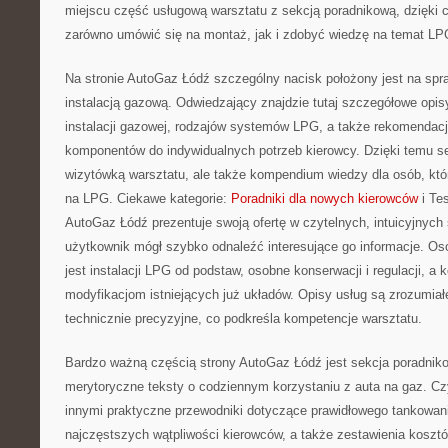
miejscu część usługową warsztatu z sekcją poradnikową, dzięki
zarówno umówić się na montaż, jak i zdobyć wiedzę na temat LP
Na stronie AutoGaz Łódź szczególny nacisk położony jest na spr
instalacją gazową. Odwiedzający znajdzie tutaj szczegółowe opis
instalacji gazowej, rodzajów systemów LPG, a także rekomendac
komponentów do indywidualnych potrzeb kierowcy. Dzięki temu ser
wizytówką warsztatu, ale także kompendium wiedzy dla osób, któ
na LPG. Ciekawe kategorie:
Poradniki dla nowych kierowców
i Te
AutoGaz Łódź prezentuje swoją ofertę w czytelnych, intuicyjnych
użytkownik mógł szybko odnaleźć interesujące go informacje. O
jest instalacji LPG od podstaw, osobne konserwacji i regulacji, a 
modyfikacjom istniejących już układów. Opisy usług są zrozumiał
technicznie precyzyjne, co podkreśla kompetencje warsztatu.
Bardzo ważną częścią strony AutoGaz Łódź jest sekcja poradniko
merytoryczne teksty o codziennym korzystaniu z auta na gaz. Czy
innymi praktyczne przewodniki dotyczące prawidłowego tankowani
najczęstszych wątpliwości kierowców, a także zestawienia koszt