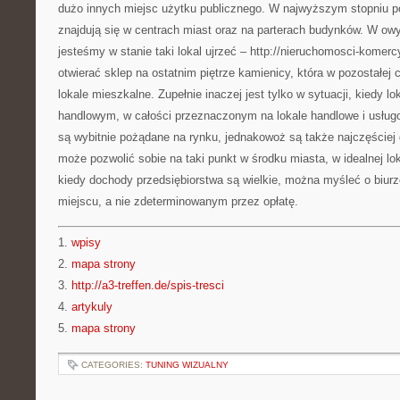
dużo innych miejsc użytku publicznego. W najwyższym stopniu p
znajdują się w centrach miast oraz na parterach budynków. W ow
jesteśmy w stanie taki lokal ujrzeć – http://nieruchomosci-komerc
otwierać sklep na ostatnim piętrze kamienicy, która w pozostałej
lokale mieszkalne. Zupełnie inaczej jest tylko w sytuacji, kiedy l
handlowym, w całości przeznaczonym na lokale handlowe i usług
są wybitnie pożądane na rynku, jednakowoż są także najczęściej d
może pozwolić sobie na taki punkt w środku miasta, w idealnej lok
kiedy dochody przedsiębiorstwa są wielkie, można myśleć o biu
miejscu, a nie zdeterminowanym przez opłatę.
1.
wpisy
2.
mapa strony
3.
http://a3-treffen.de/spis-tresci
4.
artykuly
5.
mapa strony
CATEGORIES:
TUNING WIZUALNY