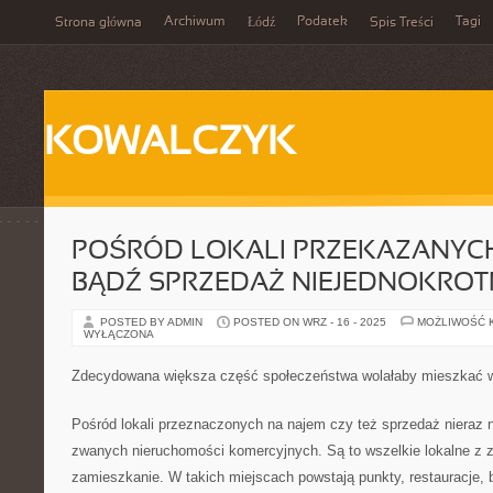
Archiwum
Podatek
Tagi
Strona główna
Łódź
Spis Treści
KOWALCZYK
POŚRÓD LOKALI PRZEKAZANYC
BĄDŹ SPRZEDAŻ NIEJEDNOKROT
POSTED BY ADMIN
POSTED ON WRZ - 16 - 2025
MOŻLIWOŚĆ 
WYŁĄCZONA
Zdecydowana większa część społeczeństwa wolałaby mieszkać
Pośród lokali przeznaczonych na najem czy też sprzedaż nieraz n
zwanych nieruchomości komercyjnych. Są to wszelkie lokalne z 
zamieszkanie. W takich miejscach powstają punkty, restauracje, bi