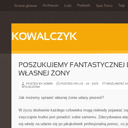
Archiwum
Podatek
Tagi
Strona główna
Łódź
Spis Treści
KOWALCZYK
POSZUKUJEMY FANTASTYCZNEJ B
WŁASNEJ ŻONY
POSTED BY ADMIN
POSTED ON LIS - 16 - 2025
MOŻLIWOŚĆ 
WYŁĄCZONA
Jak możemy sprawić własnej żonie udany prezent?
W życiu dosłownie każdego człowieka mogą niekiedy pojawiać się
zwyczajnie trudno jest poradzić sobie samemu. Zdecydowana wię
się wtedy na udanie się po jakąkolwiek profesjonalną pomoc, co j