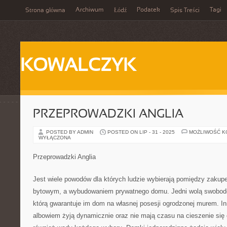
Archiwum
Podatek
Tagi
Strona główna
Łódź
Spis Treści
KOWALCZYK
PRZEPROWADZKI ANGLIA
POSTED BY ADMIN
POSTED ON LIP - 31 - 2025
MOŻLIWOŚĆ 
WYŁĄCZONA
Przeprowadzki Anglia
Jest wiele powodów dla których ludzie wybierają pomiędzy zaku
bytowym, a wybudowaniem prywatnego domu. Jedni wolą swobodę 
którą gwarantuje im dom na własnej posesji ogrodzonej murem. In
albowiem żyją dynamicznie oraz nie mają czasu na cieszenie si