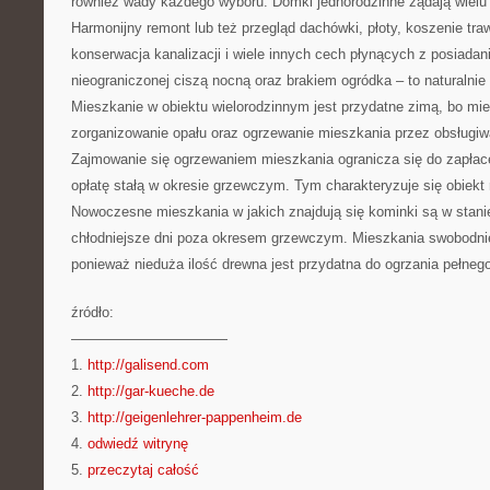
również wady każdego wyboru. Domki jednorodzinne żądają wielu k
Harmonijny remont lub też przegląd dachówki, płoty, koszenie tra
konserwacja kanalizacji i wiele innych cech płynących z posiadan
nieograniczonej ciszą nocną oraz brakiem ogródka – to naturalni
Mieszkanie w obiektu wielorodzinnym jest przydatne zimą, bo mie
zorganizowanie opału oraz ogrzewanie mieszkania przez obsługiwa
Zajmowanie się ogrzewaniem mieszkania ogranicza się do zapłace
opłatę stałą w okresie grzewczym. Tym charakteryzuje się obiekt
Nowoczesne mieszkania w jakich znajdują się kominki są w stan
chłodniejsze dni poza okresem grzewczym. Mieszkania swobodnie
ponieważ nieduża ilość drewna jest przydatna do ogrzania pełneg
źródło:
———————————
1.
http://galisend.com
2.
http://gar-kueche.de
3.
http://geigenlehrer-pappenheim.de
4.
odwiedź witrynę
5.
przeczytaj całość