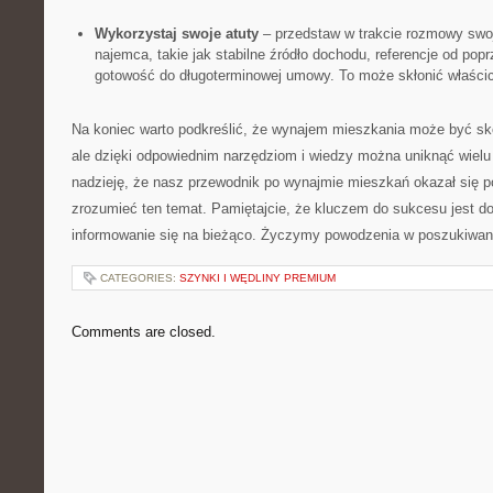
Wykorzystaj swoje atuty
– przedstaw w trakcie rozmowy ⁣swoj
najemca, takie jak⁢ stabilne źródło dochodu, referencje od po
gotowość do długoterminowej umowy. To⁢ może‌ skłonić ⁢właścic
Na koniec warto ‍podkreślić, że wynajem ⁣mieszkania może być 
ale dzięki odpowiednim narzędziom i wiedzy można⁢ uniknąć wielu
nadzieję, że nasz przewodnik po wynajmie ⁢mieszkań ​okazał się ⁣p
zrozumieć⁤ ten ⁢temat. Pamiętajcie,⁢ że kluczem do sukcesu jest do
informowanie się na bieżąco. Życzymy powodzenia w poszukiwa
CATEGORIES:
SZYNKI I WĘDLINY PREMIUM
Comments are closed.