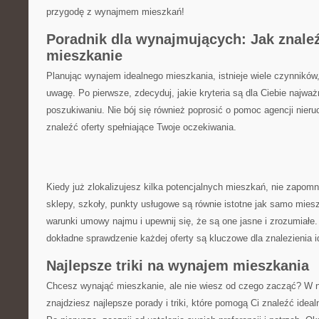
przygodę z wynajmem mieszkań!
Poradnik dla wynajmujących: ⁤Jak znale
‌mieszkanie
Planując ​wynajem idealnego mieszkania, istnieje wiele ‍czynników,
uwagę. Po pierwsze, ⁤zdecyduj, jakie kryteria są dla Ciebie‍ najważn
poszukiwaniu. Nie bój się ​również poprosić o pomoc​ agencji nie
znaleźć oferty ⁣spełniające Twoje oczekiwania.
Kiedy już zlokalizujesz ‌kilka⁤ potencjalnych mieszkań, nie zapomn
sklepy, szkoły, punkty usługowe ⁢są równie istotne jak ⁤samo mies
warunki umowy najmu i upewnij się, ⁤że są one jasne i zrozumiałe. 
dokładne sprawdzenie każdej oferty są kluczowe dla znalezienia 
Najlepsze⁣ triki⁢ na wynajem mieszkania
Chcesz wynająć mieszkanie, ale nie ⁣wiesz‌ od czego zacząć? W
znajdziesz najlepsze ⁤porady i triki, ‍które pomogą⁢ Ci znaleźć ide