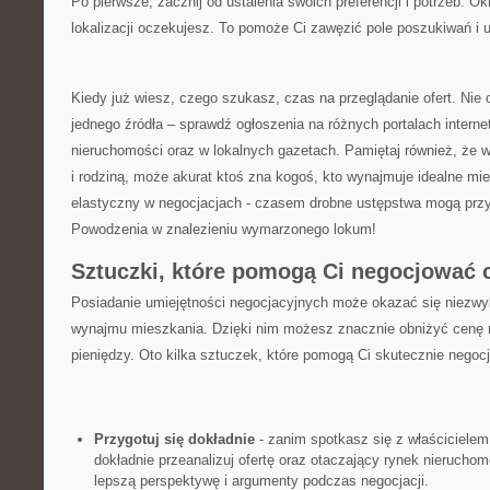
Po pierwsze,⁢ zacznij ⁢od ⁤ustalenia​ swoich preferencji i potrzeb. O
lokalizacji oczekujesz. To pomoże Ci zawęzić pole poszukiwań i 
Kiedy już wiesz, czego szukasz, czas na przeglądanie ofert.⁤ Nie o
⁤jednego źródła – sprawdź⁣ ogłoszenia na różnych portalach intern
nieruchomości oraz ​w ⁣lokalnych gazetach.‌ Pamiętaj również,⁣ że 
i rodziną, może akurat ktoś zna kogoś, ‍kto wynajmuje idealne mi
elastyczny w⁢ negocjacjach -⁣ czasem drobne ustępstwa mogą prz
Powodzenia w znalezieniu wymarzonego lokum!
Sztuczki, które pomogą ​Ci negocjować
Posiadanie umiejętności negocjacyjnych może okazać się niezwy
wynajmu mieszkania. Dzięki nim możesz⁣ znacznie⁢ obniżyć cenę 
pieniędzy.⁣ Oto kilka sztuczek,‍ które⁣ pomogą Ci ‌skutecznie neg
Przygotuj ⁤się dokładnie
⁢-​ zanim spotkasz się ‌z właściciel
dokładnie ⁤przeanalizuj ofertę oraz otaczający rynek nieruchom
lepszą perspektywę i argumenty podczas⁤ negocjacji.