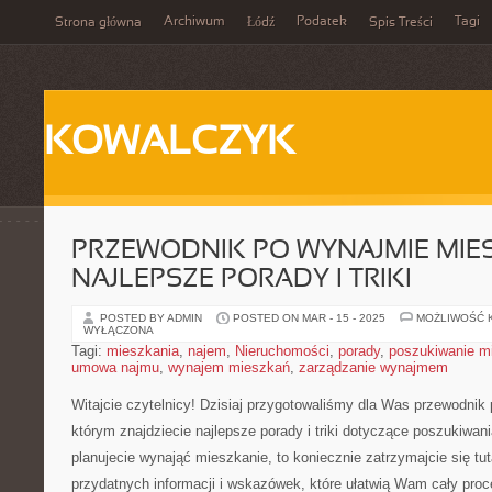
Archiwum
Podatek
Tagi
Strona główna
Łódź
Spis Treści
KOWALCZYK
PRZEWODNIK PO WYNAJMIE MIE
NAJLEPSZE PORADY I TRIKI
POSTED BY ADMIN
POSTED ON MAR - 15 - 2025
MOŻLIWOŚĆ 
WYŁĄCZONA
Tagi:
mieszkania
,
najem
,
Nieruchomości
,
porady
,
poszukiwanie m
umowa najmu
,
wynajem mieszkań
,
zarządzanie wynajmem
Witajcie czytelnicy! ⁣Dzisiaj‍ przygotowaliśmy ‍dla Was przewodni
którym znajdziecie najlepsze porady i triki ⁤dotyczące ‍poszukiwan
planujecie wynająć mieszkanie,⁣ to koniecznie zatrzymajcie⁢ się tu
przydatnych informacji i wskazówek,⁤ które⁢ ułatwią Wam cały⁢ proc