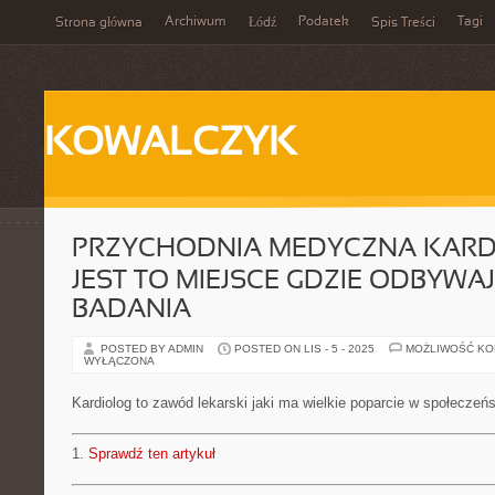
Archiwum
Podatek
Tagi
Strona główna
Łódź
Spis Treści
KOWALCZYK
PRZYCHODNIA MEDYCZNA KARD
JEST TO MIEJSCE GDZIE ODBYWAJ
BADANIA
POSTED BY ADMIN
POSTED ON LIS - 5 - 2025
MOŻLIWOŚĆ K
WYŁĄCZONA
Kardiolog to zawód lekarski jaki ma wielkie poparcie w społeczeń
1.
Sprawdź ten artykuł