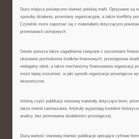
Dużo miejsca poświęcono również polskiej mafii. Opisywane są na
sposoby działania, przemiany organizacyjne, a także konflikty po
Czytelnik może zapoznać się z materiałami dotyczącymi powstaw
przemianach ustrojowych.
Serwis porusza także zagadnienia związane z oszustwami finan
ukrywanie pochodzenia środków finansowych, przestępstwa skarb
nielegalny obrót, a także mechanizmy finansowania organizacji p
może lepiej zrozumieć, w jaki sposób organizacje przestępcze 
ekonomiczne.
Istotną część publikacji stanowią materiały dotyczące broni, prze
także metod zastraszania. Artykuły wyjaśniają kontekst historyczn
analizy, bez promowania działalności przestępczej.
Dużą wartość stanowią również publikacje opisujące cyfrowe formy