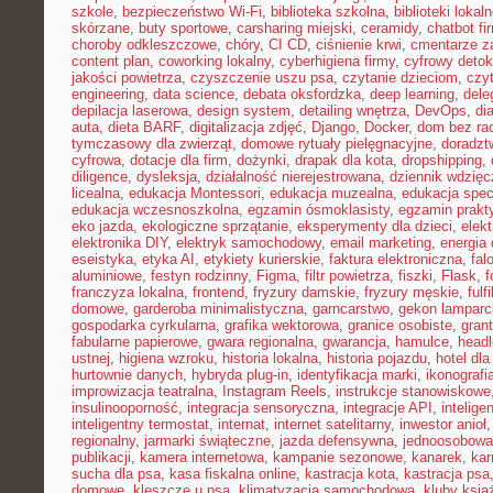
szkole
,
bezpieczeństwo Wi-Fi
,
biblioteka szkolna
,
biblioteki lokal
skórzane
,
buty sportowe
,
carsharing miejski
,
ceramidy
,
chatbot f
choroby odkleszczowe
,
chóry
,
CI CD
,
ciśnienie krwi
,
cmentarze z
content plan
,
coworking lokalny
,
cyberhigiena firmy
,
cyfrowy deto
jakości powietrza
,
czyszczenie uszu psa
,
czytanie dzieciom
,
czy
engineering
,
data science
,
debata oksfordzka
,
deep learning
,
dele
depilacja laserowa
,
design system
,
detailing wnętrza
,
DevOps
,
di
auta
,
dieta BARF
,
digitalizacja zdjęć
,
Django
,
Docker
,
dom bez ra
tymczasowy dla zwierząt
,
domowe rytuały pielęgnacyjne
,
doradz
cyfrowa
,
dotacje dla firm
,
dożynki
,
drapak dla kota
,
dropshipping
,
diligence
,
dysleksja
,
działalność nierejestrowana
,
dziennik wdzięc
licealna
,
edukacja Montessori
,
edukacja muzealna
,
edukacja spec
edukacja wczesnoszkolna
,
egzamin ósmoklasisty
,
egzamin prakt
eko jazda
,
ekologiczne sprzątanie
,
eksperymenty dla dzieci
,
elek
elektronika DIY
,
elektryk samochodowy
,
email marketing
,
energia
eseistyka
,
etyka AI
,
etykiety kurierskie
,
faktura elektroniczna
,
fal
aluminiowe
,
festyn rodzinny
,
Figma
,
filtr powietrza
,
fiszki
,
Flask
,
f
franczyza lokalna
,
frontend
,
fryzury damskie
,
fryzury męskie
,
fulf
domowe
,
garderoba minimalistyczna
,
garncarstwo
,
gekon lamparc
gospodarka cyrkularna
,
grafika wektorowa
,
granice osobiste
,
grant
fabularne papierowe
,
gwara regionalna
,
gwarancja
,
hamulce
,
head
ustnej
,
higiena wzroku
,
historia lokalna
,
historia pojazdu
,
hotel dla
hurtownie danych
,
hybryda plug-in
,
identyfikacja marki
,
ikonografi
improwizacja teatralna
,
Instagram Reels
,
instrukcje stanowiskowe
insulinooporność
,
integracja sensoryczna
,
integracje API
,
intelig
inteligentny termostat
,
internat
,
internet satelitarny
,
inwestor anioł
regionalny
,
jarmarki świąteczne
,
jazda defensywna
,
jednoosobowa 
publikacji
,
kamera internetowa
,
kampanie sezonowe
,
kanarek
,
kar
sucha dla psa
,
kasa fiskalna online
,
kastracja kota
,
kastracja psa
domowe
,
kleszcze u psa
,
klimatyzacja samochodowa
,
kluby ksią