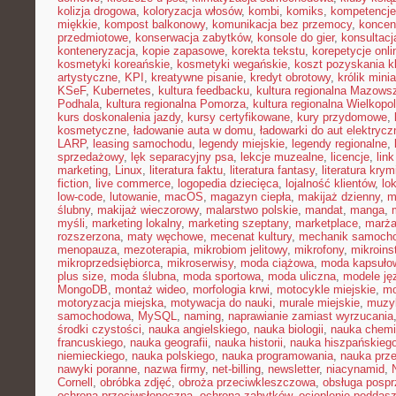
kolizja drogowa
,
koloryzacja włosów
,
kombi
,
komiks
,
kompetencje
miękkie
,
kompost balkonowy
,
komunikacja bez przemocy
,
koncen
przedmiotowe
,
konserwacja zabytków
,
konsole do gier
,
konsultacj
konteneryzacja
,
kopie zapasowe
,
korekta tekstu
,
korepetycje onli
kosmetyki koreańskie
,
kosmetyki wegańskie
,
koszt pozyskania kl
artystyczne
,
KPI
,
kreatywne pisanie
,
kredyt obrotowy
,
królik mini
KSeF
,
Kubernetes
,
kultura feedbacku
,
kultura regionalna Mazows
Podhala
,
kultura regionalna Pomorza
,
kultura regionalna Wielkopol
kurs doskonalenia jazdy
,
kursy certyfikowane
,
kury przydomowe
,
kosmetyczne
,
ładowanie auta w domu
,
ładowarki do aut elektryc
LARP
,
leasing samochodu
,
legendy miejskie
,
legendy regionalne
,
sprzedażowy
,
lęk separacyjny psa
,
lekcje muzealne
,
licencje
,
link
marketing
,
Linux
,
literatura faktu
,
literatura fantasy
,
literatura krym
fiction
,
live commerce
,
logopedia dziecięca
,
lojalność klientów
,
lo
low-code
,
lutowanie
,
macOS
,
magazyn ciepła
,
makijaż dzienny
,
m
ślubny
,
makijaż wieczorowy
,
malarstwo polskie
,
mandat
,
manga
,
myśli
,
marketing lokalny
,
marketing szeptany
,
marketplace
,
marż
rozszerzona
,
maty węchowe
,
mecenat kultury
,
mechanik samoch
menopauza
,
mezoterapia
,
mikrobiom jelitowy
,
mikrofony
,
mikroins
mikroprzedsiębiorca
,
mikroserwisy
,
moda ciążowa
,
moda kapsuło
plus size
,
moda ślubna
,
moda sportowa
,
moda uliczna
,
modele ję
MongoDB
,
montaż wideo
,
morfologia krwi
,
motocykle miejskie
,
mo
motoryzacja miejska
,
motywacja do nauki
,
murale miejskie
,
muzy
samochodowa
,
MySQL
,
naming
,
naprawianie zamiast wyrzucania
środki czystości
,
nauka angielskiego
,
nauka biologii
,
nauka chemi
francuskiego
,
nauka geografii
,
nauka historii
,
nauka hiszpańskieg
niemieckiego
,
nauka polskiego
,
nauka programowania
,
nauka prz
nawyki poranne
,
nazwa firmy
,
net-billing
,
newsletter
,
niacynamid
,
Cornell
,
obróbka zdjęć
,
obroża przeciwkleszczowa
,
obsługa posp
ochrona przeciwsłoneczna
,
ochrona zabytków
,
ocieplenie poddas