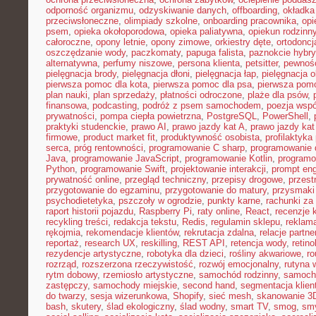
odporność organizmu
,
odzyskiwanie danych
,
offboarding
,
okładka
przeciwsłoneczne
,
olimpiady szkolne
,
onboarding pracownika
,
opi
psem
,
opieka okołoporodowa
,
opieka paliatywna
,
opiekun rodzinn
całoroczne
,
opony letnie
,
opony zimowe
,
orkiestry dęte
,
ortodoncj
oszczędzanie wody
,
paczkomaty
,
papuga falista
,
paznokcie hybr
alternatywna
,
perfumy niszowe
,
persona klienta
,
petsitter
,
pewność
pielęgnacja brody
,
pielęgnacja dłoni
,
pielęgnacja łap
,
pielęgnacja 
pierwsza pomoc dla kota
,
pierwsza pomoc dla psa
,
pierwsza pom
plan nauki
,
plan sprzedaży
,
płatności odroczone
,
plaże dla psów
,
finansowa
,
podcasting
,
podróż z psem samochodem
,
poezja wsp
prywatności
,
pompa ciepła powietrzna
,
PostgreSQL
,
PowerShell
,
praktyki studenckie
,
prawo AI
,
prawo jazdy kat A
,
prawo jazdy kat
firmowe
,
product market fit
,
produktywność osobista
,
profilaktyka
serca
,
próg rentowności
,
programowanie C sharp
,
programowanie d
Java
,
programowanie JavaScript
,
programowanie Kotlin
,
program
Python
,
programowanie Swift
,
projektowanie interakcji
,
prompt eng
prywatność online
,
przegląd techniczny
,
przepisy drogowe
,
przest
przygotowanie do egzaminu
,
przygotowanie do matury
,
przysmaki
psychodietetyka
,
pszczoły w ogrodzie
,
punkty karne
,
rachunki za
raport historii pojazdu
,
Raspberry Pi
,
raty online
,
React
,
recenzje 
recykling treści
,
redakcja tekstu
,
Redis
,
regulamin sklepu
,
reklama
rękojmia
,
rekomendacje klientów
,
rekrutacja zdalna
,
relacje partne
reportaż
,
research UX
,
reskilling
,
REST API
,
retencja wody
,
retino
rezydencje artystyczne
,
robotyka dla dzieci
,
rośliny akwariowe
,
ro
rozrząd
,
rozszerzona rzeczywistość
,
rozwój emocjonalny
,
rutyna 
rytm dobowy
,
rzemiosło artystyczne
,
samochód rodzinny
,
samoch
zastępczy
,
samochody miejskie
,
second hand
,
segmentacja klien
do twarzy
,
sesja wizerunkowa
,
Shopify
,
sieć mesh
,
skanowanie 3
bash
,
skutery
,
ślad ekologiczny
,
ślad wodny
,
smart TV
,
smog
,
smy