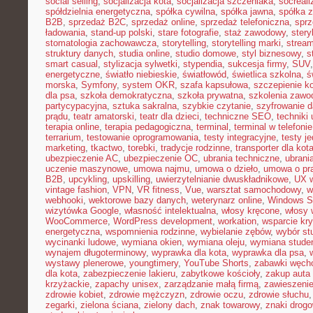
social selling
,
socjalizacja kota
,
socjalizacja szczeniaka
,
socreal
spółdzielnia energetyczna
,
spółka cywilna
,
spółka jawna
,
spółka z
B2B
,
sprzedaż B2C
,
sprzedaż online
,
sprzedaż telefoniczna
,
sprz
ładowania
,
stand-up polski
,
stare fotografie
,
staż zawodowy
,
stery
stomatologia zachowawcza
,
storytelling
,
storytelling marki
,
stream
struktury danych
,
studia online
,
studio domowe
,
styl biznesowy
,
s
smart casual
,
stylizacja sylwetki
,
stypendia
,
sukcesja firmy
,
SUV
energetyczne
,
światło niebieskie
,
światłowód
,
świetlica szkolna
,
ś
morska
,
Symfony
,
system OKR
,
szafa kapsułowa
,
szczepienie k
dla psa
,
szkoła demokratyczna
,
szkoła prywatna
,
szkolenia zawo
partycypacyjna
,
sztuka sakralna
,
szybkie czytanie
,
szyfrowanie 
prądu
,
teatr amatorski
,
teatr dla dzieci
,
techniczne SEO
,
techniki 
terapia online
,
terapia pedagogiczna
,
terminal
,
terminal w telefonie
terrarium
,
testowanie oprogramowania
,
testy integracyjne
,
testy j
marketing
,
tkactwo
,
torebki
,
tradycje rodzinne
,
transporter dla kot
ubezpieczenie AC
,
ubezpieczenie OC
,
ubrania techniczne
,
ubrania
uczenie maszynowe
,
umowa najmu
,
umowa o dzieło
,
umowa o pr
B2B
,
upcykling
,
upskilling
,
uwierzytelnianie dwuskładnikowe
,
UX w
vintage fashion
,
VPN
,
VR fitness
,
Vue
,
warsztat samochodowy
,
w
webhooki
,
wektorowe bazy danych
,
weterynarz online
,
Windows S
wizytówka Google
,
własność intelektualna
,
włosy kręcone
,
włosy 
WooCommerce
,
WordPress development
,
workation
,
wsparcie kr
energetyczna
,
wspomnienia rodzinne
,
wybielanie zębów
,
wybór st
wycinanki ludowe
,
wymiana okien
,
wymiana oleju
,
wymiana stude
wynajem długoterminowy
,
wyprawka dla kota
,
wyprawka dla psa
,
wystawy plenerowe
,
youngtimery
,
YouTube Shorts
,
zabawki węch
dla kota
,
zabezpieczenie lakieru
,
zabytkowe kościoły
,
zakup auta
krzyżackie
,
zapachy unisex
,
zarządzanie małą firmą
,
zawieszeni
zdrowie kobiet
,
zdrowie mężczyzn
,
zdrowie oczu
,
zdrowie słuchu
zegarki
,
zielona ściana
,
zielony dach
,
znak towarowy
,
znaki drog