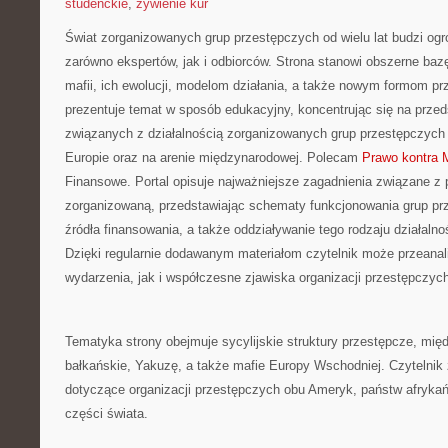
studenckie
,
żywienie kur
Świat zorganizowanych grup przestępczych od wielu lat budzi og
zarówno ekspertów, jak i odbiorców. Strona stanowi obszerne ba
mafii, ich ewolucji, modelom działania, a także nowym formom pr
prezentuje temat w sposób edukacyjny, koncentrując się na przed
związanych z działalnością zorganizowanych grup przestępczych 
Europie oraz na arenie międzynarodowej. Polecam
Prawo kontra 
Finansowe. Portal opisuje najważniejsze zagadnienia związane z
zorganizowaną, przedstawiając schematy funkcjonowania grup prze
źródła finansowania, a także oddziaływanie tego rodzaju działalno
Dzięki regularnie dodawanym materiałom czytelnik może przeana
wydarzenia, jak i współczesne zjawiska organizacji przestępczyc
Tematyka strony obejmuje sycylijskie struktury przestępcze, mię
bałkańskie, Yakuzę, a także mafie Europy Wschodniej. Czytelnik 
dotyczące organizacji przestępczych obu Ameryk, państw afrykańs
części świata.