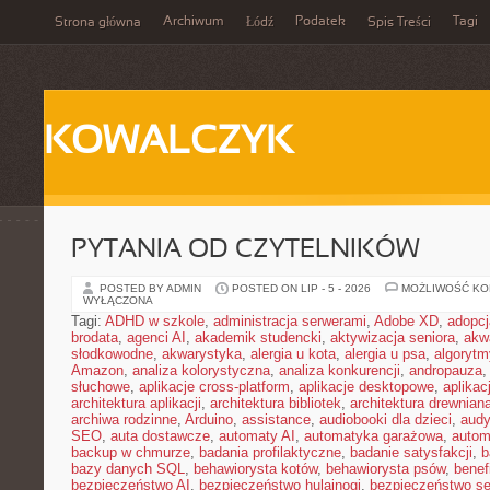
Archiwum
Podatek
Tagi
Strona główna
Łódź
Spis Treści
KOWALCZYK
PYTANIA OD CZYTELNIKÓW
POSTED BY ADMIN
POSTED ON LIP - 5 - 2026
MOŻLIWOŚĆ K
WYŁĄCZONA
Tagi:
ADHD w szkole
,
administracja serwerami
,
Adobe XD
,
adopcj
brodata
,
agenci AI
,
akademik studencki
,
aktywizacja seniora
,
akw
słodkowodne
,
akwarystyka
,
alergia u kota
,
alergia u psa
,
algorytm
Amazon
,
analiza kolorystyczna
,
analiza konkurencji
,
andropauza
,
słuchowe
,
aplikacje cross-platform
,
aplikacje desktopowe
,
aplika
architektura aplikacji
,
architektura bibliotek
,
architektura drewnian
archiwa rodzinne
,
Arduino
,
assistance
,
audiobooki dla dzieci
,
audy
SEO
,
auta dostawcze
,
automaty AI
,
automatyka garażowa
,
autom
backup w chmurze
,
badania profilaktyczne
,
badanie satysfakcji
,
b
bazy danych SQL
,
behawiorysta kotów
,
behawiorysta psów
,
benef
bezpieczeństwo AI
,
bezpieczeństwo hulajnogi
,
bezpieczeństwo se