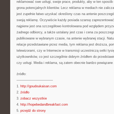
reklamować swe usługi, swoje prace, produkty, aby w ten sposób 
grona potencjalnych klientów. Lecz reklama w mediach nie zalicza 
jest zupełnie łatwo uzyskać określony czas na antenie poszczegól
swoją reklamę. Oczywiście każdy posiada szansę zaprezentować 
najpierw jest ona szczegółowo kontrolowana pod względem przyzwo
żadnego odbiorcy, a także ustalany jest czas i cena za poszczeg
publikowane w wybranym czasie, na antenie wybranej stacji. Natu
relacje przedstawiane przez media, tym reklama jest droższa, po
telewizorami, czy w Internecie w transmisji uczestniczą setki tys
użytkowników, co jest szczególnie dobrym źródłem do przedstawie
czy usługi. Media i reklama, są zatem obecnie bardzo powiązane
źródło:
———————————
1.
http://goudoukaisan.com
2.
źródło
3.
zobacz wszystkie
4.
http://hopebedandbreakfast.com
5.
przejdź do strony