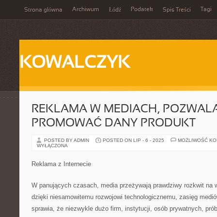
Archiwum
Podatek
Tagi
Strona główna
Łódź
Spis Treści
KOWALCZYK
REKLAMA W MEDIACH, POZWAL
PROMOWAĆ DANY PRODUKT
POSTED BY ADMIN
POSTED ON LIP - 6 - 2025
MOŻLIWOŚĆ K
WYŁĄCZONA
Reklama z Internecie
W panujących czasach, media przeżywają prawdziwy rozkwit na w
dzięki niesamowitemu rozwojowi technologicznemu, zasięg medió
sprawia, że niezwykle dużo firm, instytucji, osób prywatnych, pr