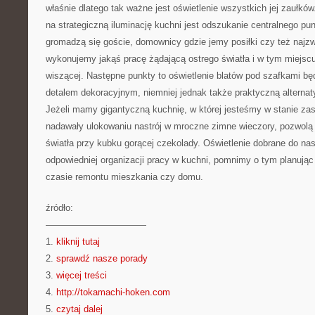
właśnie dlatego tak ważne jest oświetlenie wszystkich jej zaułk
na strategiczną iluminację kuchni jest odszukanie centralnego pu
gromadzą się goście, domownicy gdzie jemy posiłki czy też najzw
wykonujemy jakąś pracę żądającą ostrego światła i w tym miejs
wiszącej. Następne punkty to oświetlenie blatów pod szafkami bę
detalem dekoracyjnym, niemniej jednak także praktyczną alternat
Jeżeli mamy gigantyczną kuchnię, w której jesteśmy w stanie zas
nadawały ulokowaniu nastrój w mroczne zimne wieczory, pozwol
światła przy kubku gorącej czekolady. Oświetlenie dobrane do na
odpowiedniej organizacji pracy w kuchni, pomnimy o tym planując 
czasie remontu mieszkania czy domu.
źródło:
———————————
1.
kliknij tutaj
2.
sprawdź nasze porady
3.
więcej treści
4.
http://tokamachi-hoken.com
5.
czytaj dalej