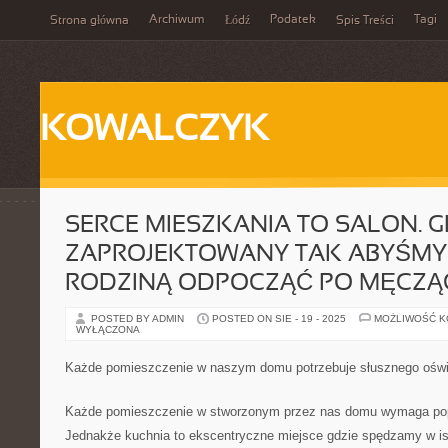
Archiwum
Podatek
Tagi
Strona główna
Łódź
Spis Treści
KOWALCZYK
SERCE MIESZKANIA TO SALON. 
ZAPROJEKTOWANY TAK ABYŚMY
RODZINĄ ODPOCZĄĆ PO MĘCZĄ
POSTED BY ADMIN
POSTED ON SIE - 19 - 2025
MOŻLIWOŚĆ 
WYŁĄCZONA
Każde pomieszczenie w naszym domu potrzebuje słusznego oświ
Każde pomieszczenie w stworzonym przez nas domu wymaga pop
Jednakże kuchnia to ekscentryczne miejsce gdzie spędzamy w i