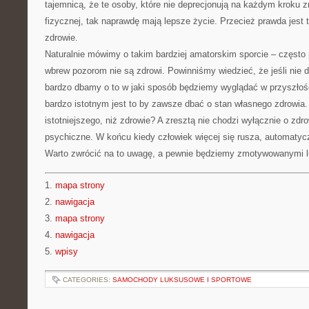
tajemnicą, że te osoby, które nie deprecjonują na każdym kroku 
fizycznej, tak naprawdę mają lepsze życie. Przecież prawda jest 
zdrowie.
Naturalnie mówimy o takim bardziej amatorskim sporcie – często 
wbrew pozorom nie są zdrowi. Powinniśmy wiedzieć, że jeśli nie 
bardzo dbamy o to w jaki sposób będziemy wyglądać w przyszłośc
bardzo istotnym jest to by zawsze dbać o stan własnego zdrowia
istotniejszego, niż zdrowie? A zresztą nie chodzi wyłącznie o zdro
psychiczne. W końcu kiedy człowiek więcej się rusza, automatyc
Warto zwrócić na to uwagę, a pewnie będziemy zmotywowanymi l
1.
mapa strony
2.
nawigacja
3.
mapa strony
4.
nawigacja
5.
wpisy
CATEGORIES:
SAMOCHODY LUKSUSOWE I SPORTOWE