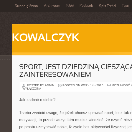
Archiwum
Podatek
Tagi
Strona główna
Łódź
Spis Treści
KOWALCZYK
SPORT, JEST DZIEDZINĄ CIESZĄC
ZAINTERESOWANIEM
POSTED BY ADMIN
POSTED ON WRZ - 14 - 2025
MOŻLIWOŚĆ 
WYŁĄCZONA
Jak zadbać o siebie?
Trzeba zwrócić uwagę, że jeżeli chcesz uprawiać sport, lecz tak
motywacji, to przede wszystkim musisz wiedzieć, że czymś niezmi
po prostu uzmysłowić sobie, iż życie bez aktywności fizycznej jes