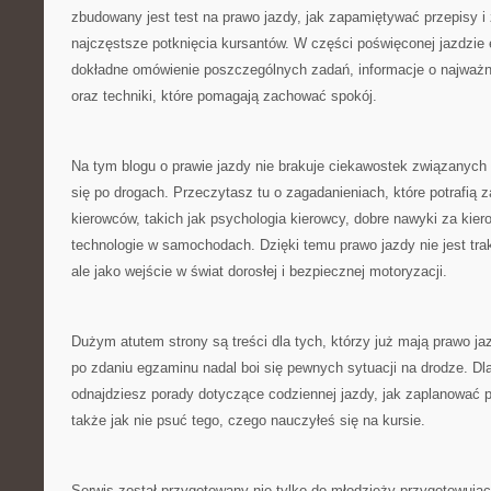
zbudowany jest test na prawo jazdy, jak zapamiętywać przepisy i z
najczęstsze potknięcia kursantów. W części poświęconej jazdzie
dokładne omówienie poszczególnych zadań, informacje o najważn
oraz techniki, które pomagają zachować spokój.
Na tym blogu o prawie jazdy nie brakuje ciekawostek związanyc
się po drogach. Przeczytasz tu o zagadanieniach, które potrafią 
kierowców, takich jak psychologia kierowcy, dobre nawyki za ki
technologie w samochodach. Dzięki temu prawo jazdy nie jest trak
ale jako wejście w świat dorosłej i bezpiecznej motoryzacji.
Dużym atutem strony są treści dla tych, którzy już mają prawo jaz
po zdaniu egzaminu nadal boi się pewnych sytuacji na drodze. Dlat
odnajdziesz porady dotyczące codziennej jazdy, jak zaplanować 
także jak nie psuć tego, czego nauczyłeś się na kursie.
Serwis został przygotowany nie tylko do młodzieży przygotowują