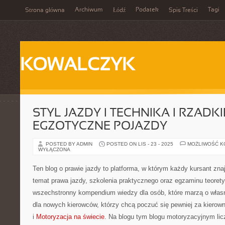
Archiwum
Podatek
Tagi
Strona główna
Łódź
Spis Treści
KOWALCZYK
STYL JAZDY I TECHNIKA I RZADKIE
EGZOTYCZNE POJAZDY
POSTED BY ADMIN
POSTED ON LIS - 23 - 2025
MOŻLIWOŚĆ 
WYŁĄCZONA
Ten blog o prawie jazdy to platforma, w którym każdy kursant zna
temat prawa jazdy, szkolenia praktycznego oraz egzaminu teoret
wszechstronny kompendium wiedzy dla osób, które marzą o własn
dla nowych kierowców, którzy chcą poczuć się pewniej za kierow
i
Motoryzacja na świecie
. Na blogu tym blogu motoryzacyjnym lic