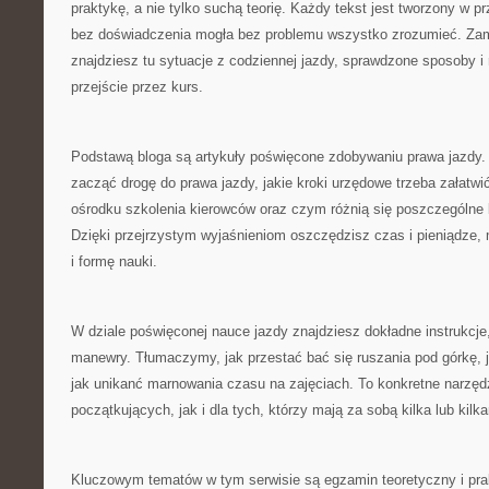
praktykę, a nie tylko suchą teorię. Każdy tekst jest tworzony w 
bez doświadczenia mogła bez problemu wszystko zrozumieć. Za
znajdziesz tu sytuacje z codziennej jazdy, sprawdzone sposoby i r
przejście przez kurs.
Podstawą bloga są artykuły poświęcone zdobywaniu prawa jazdy. 
zacząć drogę do prawa jazdy, jakie kroki urzędowe trzeba załatwić
ośrodku szkolenia kierowców oraz czym różnią się poszczególne 
Dzięki przejrzystym wyjaśnieniom oszczędzisz czas i pieniądze,
i formę nauki.
W dziale poświęconej nauce jazdy znajdziesz dokładne instrukcj
manewry. Tłumaczymy, jak przestać bać się ruszania pod górkę, j
jak unikanć marnowania czasu na zajęciach. To konkretne narzęd
początkujących, jak i dla tych, którzy mają za sobą kilka lub kilk
Kluczowym tematów w tym serwisie są egzamin teoretyczny i prak