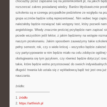
chociażby przez zapisanie się na jestemkontent.pl, na jakich bę
rozszerzać zakres posiadanej wiedzy. Bardzo błyskawicznie prze
szkolenia są w szeregu przypadków podzielone ze względu na poz
grupa uczniów będzie sobą reprezentować. Nim wobec tego zapi
należałoby będzie rozwiązać taki wstępny test, który pozwoli na
angielskiego. Wtedy znacznie prościej przybędzie nam zapisać si
przede wszystkim jeśli lektor, z jakim będziemy na wstępie rozma
naszym przekonaniu. Jakim sposobem zauważymy takie szkolenia
pełny semestr, rok, czy o wiele krócej – wszystko będzie zależeć
czy partycypowanie w nim będzie miało na celu zdobycie ogólnej
obsługiwania się tym językiem, czy również będzie dotyczyć rze
takie, które będzie wolno przystosować do swoich indywidualny
długość trwania lub ustala się z wykładowcą bądź też jest ona już
nauczania.
źródło:
———————————
1.
źródło
2.
https://artfinish.pl