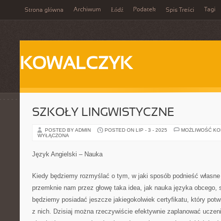
Archiwum
Podatek
Tagi
Strona główna
Łódź
Spis Treści
KOWALCZYK
SZKOŁY LINGWISTYCZNE
POSTED BY ADMIN
POSTED ON LIP - 3 - 2025
MOŻLIWOŚĆ K
WYŁĄCZONA
Język Angielski – Nauka
Kiedy będziemy rozmyślać o tym, w jaki sposób podnieść własne
przemknie nam przez głowę taka idea, jak nauka języka obcego, sz
będziemy posiadać jeszcze jakiegokolwiek certyfikatu, który pot
z nich. Dzisiaj można rzeczywiście efektywnie zaplanować uczeni