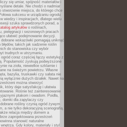
liczy się umiar, spójność materiałów i
yślane detale. Nie chodzi o nadmiar
o stworzenie miejsca, do którego chce
 Połowa sukcesu w urządzaniu ogrodu
 w wiedzy i inspiracjach, dlatego wielu
posesji szuka sprawdzonych porad, a
atalog artykułów
o roślinach,
u, pielęgnacji i sezonowych pracach
co ułatwić podejmowanie decyzji.
 dobrane wskazówki pomagają uniknąć
błędów, takich jak sadzenie roślin
nich do stanowiska czy wybór
yt trudnych w utrzymaniu.
ogród coraz częściej łączy estetykę z
ą. Popularność zyskują podwyższone
ynie na zioła, niewielkie szklarnie i
niane na świeżym powietrzu. Własne
ęta, bazylia, truskawki czy sałata nie
ną wyłącznie dużych działek. Nawet na
przestrzeni można stworzyć
k, który daje satysfakcję i ułatwia
towanie. Rośnie też zainteresowanie
zyjaznymi ptakom i owadom. Poidła,
, domki dla zapylaczy czy
 dobrane rośliny czynią ogród żywym
 a nie tylko dekoracyjną scenografią.
 także relacja między domem a
brze zaprojektowana przestrzeń
powinna stanowić naturalne
 wnętrza. Gdy kolory, materiały i styl