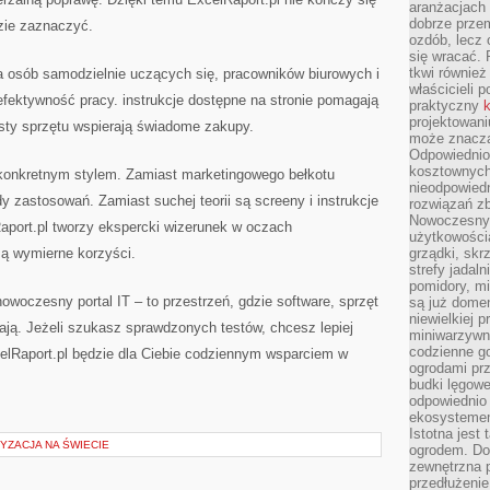
aranżacjach 
dobrze przem
dzie zaznaczyć.
ozdób, lecz 
się wracać.
tkwi również
dla osób samodzielnie uczących się, pracowników biurowych i
właścicieli 
efektywność pracy. instrukcje dostępne na stronie pomagają
praktyczny
k
projektowani
sty sprzętu wspierają świadome zakupy.
może znaczą
Odpowiednio
kosztownych 
konkretnym stylem. Zamiast marketingowego bełkotu
nieodpowied
y zastosowań. Zamiast suchej teorii są screeny i instrukcje
rozwiązań zb
Nowoczesny 
aport.pl tworzy ekspercki wizerunek w oczach
użytkowości
są wymierne korzyści.
grządki, skrz
strefy jadal
pomidory, mi
woczesny portal IT – to przestrzeń, gdzie software, sprzęt
są już dome
niewielkiej 
iają. Jeżeli szukasz sprawdzonych testów, chcesz lepiej
miniwarzywni
codzienne go
elRaport.pl będzie dla Ciebie codziennym wsparciem w
ogrodami pr
budki lęgowe
odpowiednio
ekosystemem,
Istotna jest
ZACJA NA ŚWIECIE
ogrodem. Do
zewnętrzna 
przedłużenie