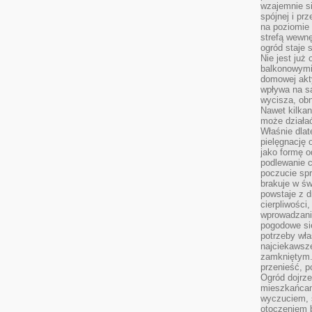
wzajemnie si
spójnej i pr
na poziomie 
strefą wewnę
ogród staje 
Nie jest już
balkonowymi
domowej akt
wpływa na s
wycisza, obn
Nawet kilkan
może działa
Właśnie dlat
pielęgnację 
jako formę o
podlewanie c
poczucie spr
brakuje w św
powstaje z d
cierpliwości
wprowadzania
pogodowe się
potrzeby właś
najciekawsze
zamkniętym.
przenieść, p
Ogród dojrz
mieszkańcam
wyczuciem, s
otoczeniem 