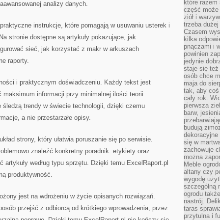
które razem 
 zaawansowanej analizy danych.
część może 
ziół i warzy
trzeba dużej
 praktyczne instrukcje, które pomagają w usuwaniu usterek i
Czasem wyst
a stronie dostępne są artykuły pokazujące, jak
kilka odpowi
pnączami i 
igurować sieć, jak korzystać z makr w arkuszach
powinien zap
e raporty.
jedynie dob
staje się te
osób chce mi
lności i praktycznym doświadczeniu. Każdy tekst jest
maja do sier
tak, aby coś
maksimum informacji przy minimalnej ilości teorii.
cały rok. Wi
pierwsza zie
 śledzą trendy w świecie technologii, dzięki czemu
barw, jesien
rmacje, a nie przestarzałe opisy.
przebarwiają
budują zimoz
dekoracyjne 
układ strony, który ułatwia poruszanie się po serwisie.
się w martw
zachowuje ch
roblemowo znaleźć konkretny poradnik. etykiety oraz
można zapom
 artykuły według typu sprzętu. Dzięki temu ExcelRaport.pl
Meble ogrodo
altany czy p
nną produktywność.
wygodę użyt
szczególną r
ogrodu takż
ożony jest na wdrożeniu w życie opisanych rozwiązań.
nastrój. Del
sposób przejść z odbiorcą od krótkiego wprowadzenia, przez
taras sprawia
przytulna i
ierzalną poprawę. Dzięki temu ExcelRaport.pl nie kończy się