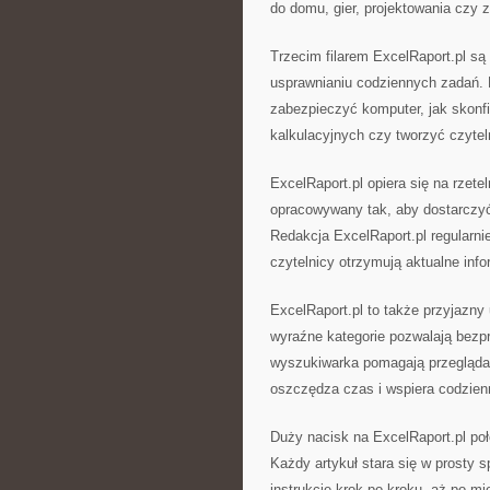
do domu, gier, projektowania czy
Trzecim filarem ExcelRaport.pl są
usprawnianiu codziennych zadań. N
zabezpieczyć komputer, jak skonf
kalkulacyjnych czy tworzyć czyteln
ExcelRaport.pl opiera się na rzete
opracowywany tak, aby dostarczyć 
Redakcja ExcelRaport.pl regularnie
czytelnicy otrzymują aktualne info
ExcelRaport.pl to także przyjazny 
wyraźne kategorie pozwalają bezp
wyszukiwarka pomagają przeglądać
oszczędza czas i wspiera codzie
Duży nacisk na ExcelRaport.pl poł
Każdy artykuł stara się w prosty 
instrukcję krok po kroku, aż po m