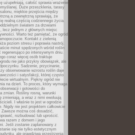
ę uzupełniają, całość sprawia wrażenie
zemyślanej. Duże przeszklenia, tarasy
salonu, miękkie przejścia między
trzną a zewnętrzną sprawiają, że
się realną częścią codziennego życia.
 oddzielnym światem za drzwiami
, lecz jednym z głównych miejsc
ywności. Warto też pamiętać, że ogród
amopoczucie. Kontakt z zielenią
iża poziom stresu i poprawia nastrój.
aście minut spędzonych wśród roślin
ć regenerująco po intensywnym dniu.
ego coraz więcej osób traktuje
ogrodu nie jako przykry obowiązek, ale
dpoczynku. Sadzenie, przycinanie,
zy obserwowanie wzrostu roślin daje
awczości i satysfakcji, której często
iecie wirtualnym. Piękny ogród nie
nia na dzień. To proces, który wymaga
, obserwacji i gotowości do
 zmian. Rośliny rosną, warunki
 zmieniają, a wraz z nimi ewoluują
cicieli. I właśnie to jest w ogrodzie
. Nigdy nie jest projektem całkowicie
 Zawsze można coś dosadzić,
oprawić, rozbudować lub uprościć.
ewa razem z domem i jego
i. Jeśli zostanie zaplanowany z
tanie się nie tylko estetycznym
budynku, ale prawdziwą przestrzenią