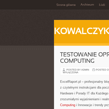
Archiwum
Strona główna
Łódź
KOWALCZY
TESTOWANIE OP
COMPUTING
POSTED BY ADMIN
POSTED ON 
WYŁĄCZONA
ExcelRaport.pl – profesjonalny blo
z czytelnymi instrukcjami dla poc
Hardware i Porady IT dla Każdego 
zrozumiałymi wyjaśnieniami i rea
Computing
i Innowacje i trendy pr