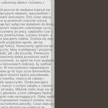
codziennej radości i kontaktu z
d jeszcze do niedawna kojarzył się
adycyjnymi rabatami, warzywnikiem i
ewami owocowymi. Dziś coraz więcej
na tę przestrzeń znacznie szerzej.
taje być wyłącznie dodatkiem do domu,
 ważnym miejscem codziennego życia.
poczywamy po pracy, spędzamy czas z
emy poranną kawę, czytamy książki, a
 pracujemy zdalnie. Zmienia się więc
osób urządzania ogrodu, ale też
jego funkcji. Nowoczesny ogród ma być
tyczny, łatwy w pielęgnacji i przyjazny
ludzi, jak i dla przyrody. Pierwszym
tworzenia dobrej przestrzeni wokół
ozumienie, że ogród nie musi wyglądać
gu luksusowych realizacji, by spełniał
e. W rzeczywistości najważniejsze
wanie go do stylu życia domowników.
ałymi dziećmi będzie potrzebowała
 trawnika, miejsca do zabawy i
refy wypoczynku. Osoba pracująca
e marzyć o cichym zakątku z cieniem i
od wiatru. Miłośnik roślin skupi się na
i gatunków, a ktoś zabiegany będzie
iązań mało wymagających. Dobry ogród
c kopiowaniem modnych trendów, lecz
na konkretne potrzeby. Coraz większą
 także ekologiczne podejście do