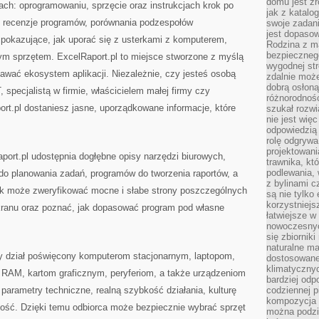
domu jest zr
ach: oprogramowaniu, sprzęcie oraz instrukcjach krok po
jak z katalo
e recenzje programów, porównania podzespołów
swoje zadani
jest dopaso
 pokazujące, jak uporać się z usterkami z komputerem,
Rodzina z m
bezpiecznego
m sprzętem. ExcelRaport.pl to miejsce stworzone z myślą
wygodnej st
awać ekosystem aplikacji. Niezależnie, czy jesteś osobą
zdalnie moż
dobrą osłoną 
 specjalistą w firmie, właścicielem małej firmy czy
różnorodnośc
rt.pl dostaniesz jasne, uporządkowane informacje, które
szukał rozw
nie jest wię
odpowiedzią 
rolę odgrywa
projektowani
ort.pl udostępnia dogłębne opisy narzędzi biurowych,
trawnika, kt
podlewania, 
do planowania zadań, programów do tworzenia raportów, a
z bylinami c
ik może zweryfikować mocne i słabe strony poszczególnych
są nie tylko
korzystniejs
ekranu oraz poznać, jak dopasować program pod własne
łatwiejsze 
nowoczesnyc
się zbiornik
naturalne ma
y dział poświęcony komputerom stacjonarnym, laptopom,
dostosowane
klimatyczny
RAM, kartom graficznym, peryferiom, a także urządzeniom
bardziej odp
 parametry techniczne, realną szybkość działania, kulturę
codziennej p
kompozycja p
ność. Dzięki temu odbiorca może bezpiecznie wybrać sprzęt
można podzie