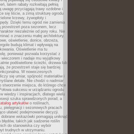
leń, latem rabaty rozkwitają pełnią
ią uwagę przyciągają trawy ozdobne i
ce się liście, a zimą strukturę ogrodu
ielone krzewy, żywopłoty i
pędy. Dzięki temu ogród nie zamienia
ą przestrzeń poza sezonem, lecz
arakter niezależnie od pory roku. Nie
inać o znaczeniu małej architektury.
we, oświetlenie, donice, obrzeża,
ergole budują klimat i wpływają na
kowania. Oświetlenie ma tu
olę, ponieważ pozwala korzystać z
e wieczorem i nadaje mu wyjątkowy
ikatnie podświetlone ścieżki, drzewa lub
ją, że przestrzeń staje się bardziej
 funkcjonalna. W nowoczesnych
liczy się umiar, spójność materiałów i
yślane detale. Nie chodzi o nadmiar
o stworzenie miejsca, do którego chce
 Połowa sukcesu w urządzaniu ogrodu
 w wiedzy i inspiracjach, dlatego wielu
posesji szuka sprawdzonych porad, a
atalog artykułów
o roślinach,
u, pielęgnacji i sezonowych pracach
co ułatwić podejmowanie decyzji.
 dobrane wskazówki pomagają uniknąć
błędów, takich jak sadzenie roślin
nich do stanowiska czy wybór
yt trudnych w utrzymaniu.