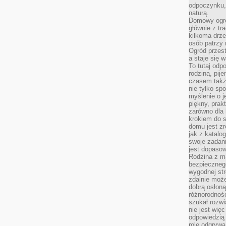
odpoczynku, 
naturą.
Domowy ogró
głównie z tr
kilkoma drz
osób patrzy 
Ogród przes
a staje się
To tutaj od
rodziną, pij
czasem także
nie tylko sp
myślenie o 
piękny, prak
zarówno dla 
krokiem do s
domu jest zr
jak z katalo
swoje zadani
jest dopaso
Rodzina z m
bezpiecznego
wygodnej st
zdalnie moż
dobrą osłoną 
różnorodnośc
szukał rozw
nie jest wię
odpowiedzią 
rolę odgrywa