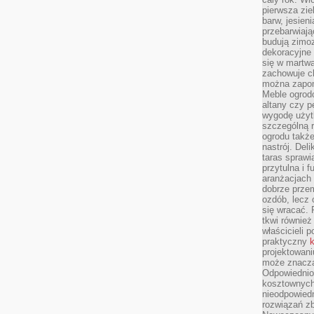
pierwsza zie
barw, jesien
przebarwiają
budują zimoz
dekoracyjne 
się w martw
zachowuje ch
można zapom
Meble ogrodo
altany czy p
wygodę użyt
szczególną r
ogrodu takż
nastrój. Del
taras sprawia
przytulna i
aranżacjach 
dobrze przem
ozdób, lecz 
się wracać.
tkwi również
właścicieli 
praktyczny
k
projektowani
może znaczą
Odpowiednio
kosztownych 
nieodpowied
rozwiązań zb