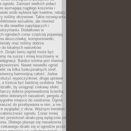
a ogrodu. Zamiast wielkich połaci
óre wymagają ciągłego koszenia i
wiele osób wybiera łąki kwietne, rabaty
zy rośliny okrywowe. Takie rozwiązania
 efektowne wizualnie, ale również
ze dla owadów zapylających i
w utrzymaniu. Dodatkowo w
h ogrodach coraz częściej pojawiają
i na deszczówkę, kompostowniki,
teriały oraz rośliny dobrze
 do lokalnych warunków
ch. Dzięki temu ogród może być
orny na suszę i mniej kosztowny w
ielęgnacji. Bardzo istotna jest również
rzestrzeni. Nawet niewielki ogród
lić na kilka funkcjonalnych stref,
stworzą harmonijną całość. Jedna
służyć wypoczynkowi, druga uprawie
w, a trzecia być bardziej ozdobna. Nie
 działki, by osiągnąć ciekawy efekt.
arczy dobrze poprowadzona ścieżka,
ednio dobranych nasadzeń, pergola z
wygodne miejsce do siedzenia. Ogród
raszać do przebywania w nim, a nie
rze wyglądać z okna. Ważnym trendem
ż całoroczność ogrodu. Coraz mniej
eć przestrzeń atrakcyjną wyłącznie od
pnia. Dlatego planuje się nasadzenia
 ciekawego działo się w ogrodzie przez
osną pojawiają się cebulowe kwiaty i