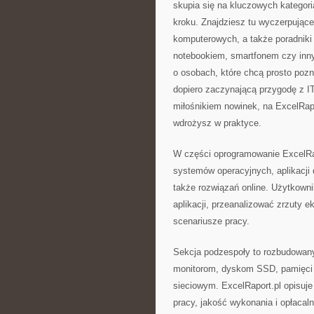
skupia się na kluczowych kategori
kroku. Znajdziesz tu wyczerpując
komputerowych, a także poradniki
notebookiem, smartfonem czy inny
o osobach, które chcą prosto pozn
dopiero zaczynającą przygodę z IT,
miłośnikiem nowinek, na ExcelRapo
wdrożysz w praktyce.
W części oprogramowanie ExcelRap
systemów operacyjnych, aplikacji 
także rozwiązań online. Użytkown
aplikacji, przeanalizować zrzuty 
scenariusze pracy.
Sekcja podzespoły to rozbudowan
monitorom, dyskom SSD, pamięci 
sieciowym. ExcelRaport.pl opisuje
pracy, jakość wykonania i opłacal