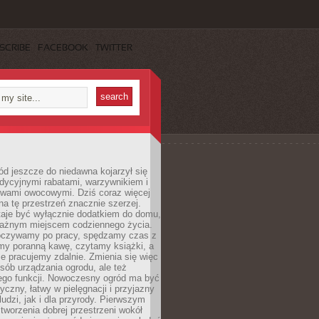
SCRIBE
FACEBOOK
TWITTER
d jeszcze do niedawna kojarzył się
adycyjnymi rabatami, warzywnikiem i
ewami owocowymi. Dziś coraz więcej
na tę przestrzeń znacznie szerzej.
taje być wyłącznie dodatkiem do domu,
 ważnym miejscem codziennego życia.
poczywamy po pracy, spędzamy czas z
emy poranną kawę, czytamy książki, a
 pracujemy zdalnie. Zmienia się więc
osób urządzania ogrodu, ale też
jego funkcji. Nowoczesny ogród ma być
tyczny, łatwy w pielęgnacji i przyjazny
ludzi, jak i dla przyrody. Pierwszym
tworzenia dobrej przestrzeni wokół