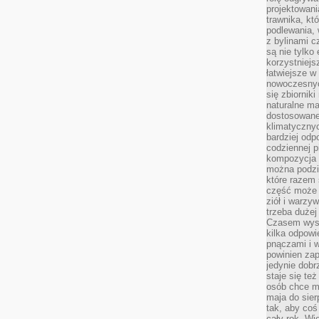
projektowani
trawnika, kt
podlewania, 
z bylinami c
są nie tylko
korzystniejs
łatwiejsze 
nowoczesnyc
się zbiornik
naturalne ma
dostosowane
klimatyczny
bardziej odp
codziennej p
kompozycja p
można podzie
które razem 
część może 
ziół i warzy
trzeba dużej
Czasem wyst
kilka odpowi
pnączami i 
powinien zap
jedynie dob
staje się te
osób chce mi
maja do sier
tak, aby coś
cały rok. Wi