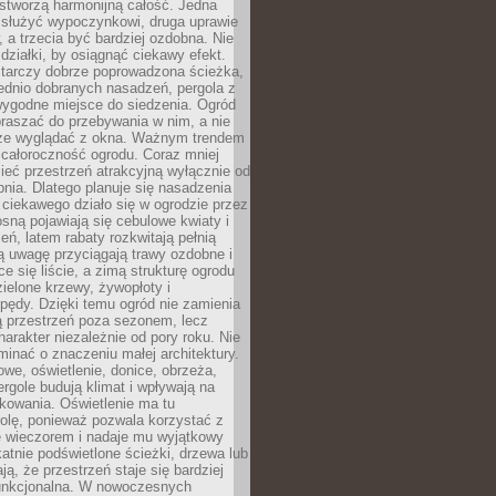
stworzą harmonijną całość. Jedna
służyć wypoczynkowi, druga uprawie
w, a trzecia być bardziej ozdobna. Nie
 działki, by osiągnąć ciekawy efekt.
arczy dobrze poprowadzona ścieżka,
ednio dobranych nasadzeń, pergola z
wygodne miejsce do siedzenia. Ogród
raszać do przebywania w nim, a nie
rze wyglądać z okna. Ważnym trendem
ż całoroczność ogrodu. Coraz mniej
eć przestrzeń atrakcyjną wyłącznie od
pnia. Dlatego planuje się nasadzenia
 ciekawego działo się w ogrodzie przez
osną pojawiają się cebulowe kwiaty i
leń, latem rabaty rozkwitają pełnią
ią uwagę przyciągają trawy ozdobne i
ce się liście, a zimą strukturę ogrodu
ielone krzewy, żywopłoty i
pędy. Dzięki temu ogród nie zamienia
ą przestrzeń poza sezonem, lecz
arakter niezależnie od pory roku. Nie
inać o znaczeniu małej architektury.
we, oświetlenie, donice, obrzeża,
ergole budują klimat i wpływają na
kowania. Oświetlenie ma tu
olę, ponieważ pozwala korzystać z
e wieczorem i nadaje mu wyjątkowy
ikatnie podświetlone ścieżki, drzewa lub
ją, że przestrzeń staje się bardziej
 funkcjonalna. W nowoczesnych