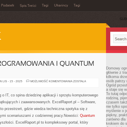
Podatek
Tagi
Ukarincy
Tagi
Spis Treści
SUB
K
ROGRAMOWANIA I QUANTUM
Domowy ogró
głównie z tr
kilkoma drz
osób patrzy 
TESTOWANIE
LIS - 15 - 2025
MOŻLIWOŚĆ KOMENTOWANIA
ZOSTAŁA
OPROGRAMOWANIA
Ogród przes
I
a staje się
QUANTUM
To tutaj od
COMPUTING
g o IT, co spina dziedzinę aplikacji i sprzętu komputerowego
rodziną, pij
zątkujących i zaawansowanych. ExcelRaport.pl – Software,
czasem także
nie tylko sp
to przestrzeń, gdzie wiedza techniczna spotyka się z
myślenie o 
piękny, prak
lnymi scenariuszami z codziennej pracy.Nowości:
Quantum
zarówno dla 
zyszłości. ExcelRaport.pl to kompleksowy portal, który
krokiem do s