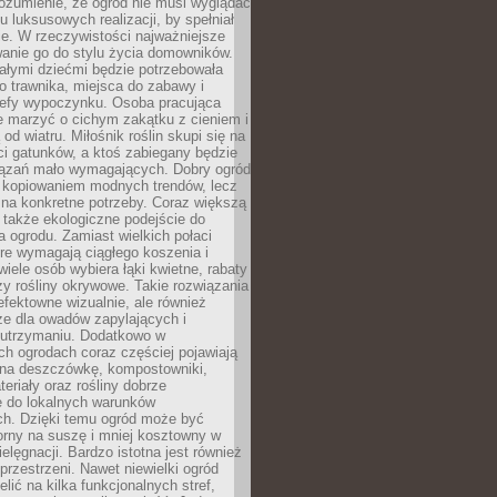
ozumienie, że ogród nie musi wyglądać
gu luksusowych realizacji, by spełniał
e. W rzeczywistości najważniejsze
wanie go do stylu życia domowników.
ałymi dziećmi będzie potrzebowała
 trawnika, miejsca do zabawy i
refy wypoczynku. Osoba pracująca
e marzyć o cichym zakątku z cieniem i
od wiatru. Miłośnik roślin skupi się na
i gatunków, a ktoś zabiegany będzie
iązań mało wymagających. Dobry ogród
c kopiowaniem modnych trendów, lecz
na konkretne potrzeby. Coraz większą
 także ekologiczne podejście do
a ogrodu. Zamiast wielkich połaci
óre wymagają ciągłego koszenia i
wiele osób wybiera łąki kwietne, rabaty
zy rośliny okrywowe. Takie rozwiązania
 efektowne wizualnie, ale również
ze dla owadów zapylających i
w utrzymaniu. Dodatkowo w
h ogrodach coraz częściej pojawiają
i na deszczówkę, kompostowniki,
teriały oraz rośliny dobrze
 do lokalnych warunków
ch. Dzięki temu ogród może być
orny na suszę i mniej kosztowny w
ielęgnacji. Bardzo istotna jest również
rzestrzeni. Nawet niewielki ogród
lić na kilka funkcjonalnych stref,