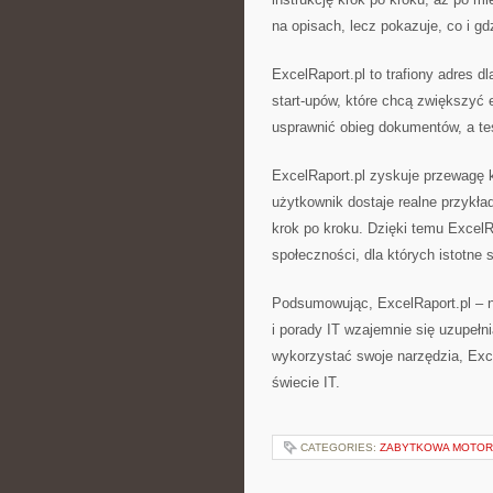
na opisach, lecz pokazuje, co i g
ExcelRaport.pl to trafiony adres 
start-upów, które chcą zwiększyć 
usprawnić obieg dokumentów, a te
ExcelRaport.pl zyskuje przewagę 
użytkownik dostaje realne przykład
krok po kroku. Dzięki temu ExcelR
społeczności, dla których istotne 
Podsumowując, ExcelRaport.pl – no
i porady IT wzajemnie się uzupełn
wykorzystać swoje narzędzia, Exc
świecie IT.
CATEGORIES:
ZABYTKOWA MOTORY