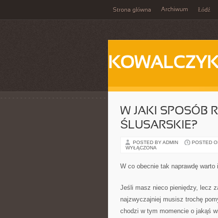
Archiwum
Strona główna
Łódź
KOWALCZY
W JAKI SPOSÓB
ŚLUSARSKIE?
POSTED BY ADMIN
POSTED ON
WYŁĄCZONA
W co obecnie tak naprawdę warto
Jeśli masz nieco pieniędzy, lecz
najzwyczajniej musisz trochę pom
chodzi w tym momencie o jakąś wie