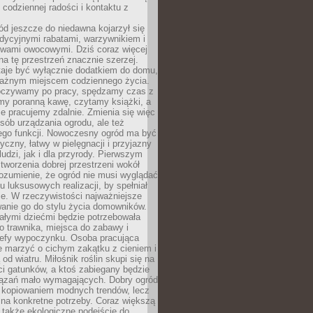
codziennej radości i kontaktu z
d jeszcze do niedawna kojarzył się
adycyjnymi rabatami, warzywnikiem i
ewami owocowymi. Dziś coraz więcej
na tę przestrzeń znacznie szerzej.
taje być wyłącznie dodatkiem do domu,
 ważnym miejscem codziennego życia.
poczywamy po pracy, spędzamy czas z
emy poranną kawę, czytamy książki, a
 pracujemy zdalnie. Zmienia się więc
osób urządzania ogrodu, ale też
jego funkcji. Nowoczesny ogród ma być
tyczny, łatwy w pielęgnacji i przyjazny
ludzi, jak i dla przyrody. Pierwszym
tworzenia dobrej przestrzeni wokół
ozumienie, że ogród nie musi wyglądać
gu luksusowych realizacji, by spełniał
e. W rzeczywistości najważniejsze
wanie go do stylu życia domowników.
ałymi dziećmi będzie potrzebowała
 trawnika, miejsca do zabawy i
refy wypoczynku. Osoba pracująca
e marzyć o cichym zakątku z cieniem i
od wiatru. Miłośnik roślin skupi się na
i gatunków, a ktoś zabiegany będzie
iązań mało wymagających. Dobry ogród
c kopiowaniem modnych trendów, lecz
na konkretne potrzeby. Coraz większą
 także ekologiczne podejście do