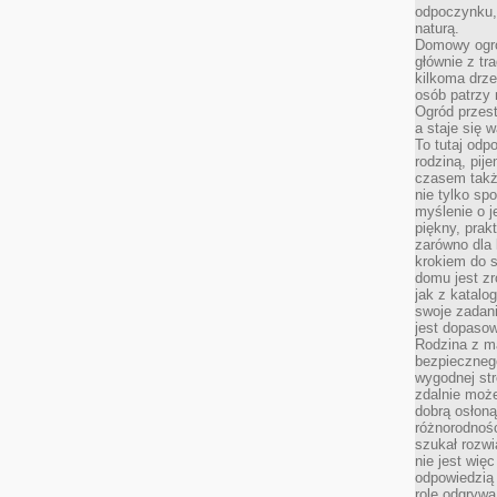
odpoczynku, 
naturą.
Domowy ogró
głównie z tr
kilkoma drz
osób patrzy 
Ogród przes
a staje się
To tutaj od
rodziną, pij
czasem także
nie tylko sp
myślenie o 
piękny, prak
zarówno dla 
krokiem do s
domu jest zr
jak z katalo
swoje zadani
jest dopaso
Rodzina z m
bezpiecznego
wygodnej st
zdalnie moż
dobrą osłoną 
różnorodnośc
szukał rozw
nie jest wię
odpowiedzią 
rolę odgrywa