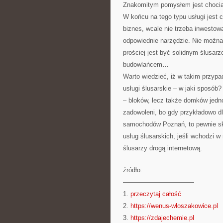
Znakomitym pomysłem jest chociaż
W końcu na tego typu usługi jest 
biznes, wcale nie trzeba inwestow
odpowiednie narzędzie. Nie można
prościej jest być solidnym ślusar
budowlańcem…
Warto wiedzieć, iż w takim przyp
usługi ślusarskie – w jaki sposób
– bloków, lecz także domków jedn
zadowoleni, bo gdy przykładowo d
samochodów Poznań, to pewnie sko
usług ślusarskich, jeśli wchodzi w
ślusarzy drogą internetową.
źródło:
———————————
1.
przeczytaj całość
2.
https://wenus-wloszakowice.pl
3.
https://zdajechemie.pl