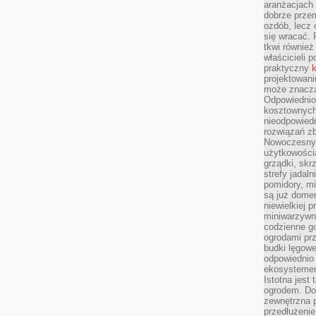
aranżacjach 
dobrze przem
ozdób, lecz 
się wracać.
tkwi również
właścicieli 
praktyczny
k
projektowani
może znaczą
Odpowiednio
kosztownych 
nieodpowied
rozwiązań zb
Nowoczesny 
użytkowości
grządki, skrz
strefy jadal
pomidory, mi
są już dome
niewielkiej 
miniwarzywni
codzienne go
ogrodami pr
budki lęgowe
odpowiednio
ekosystemem,
Istotna jest
ogrodem. Do
zewnętrzna 
przedłużenie