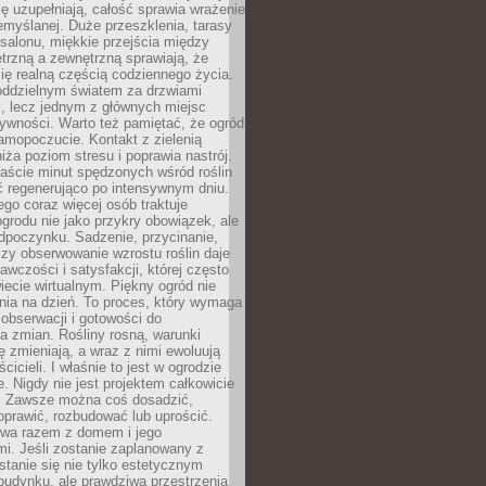
ę uzupełniają, całość sprawia wrażenie
zemyślanej. Duże przeszklenia, tarasy
salonu, miękkie przejścia między
trzną a zewnętrzną sprawiają, że
się realną częścią codziennego życia.
 oddzielnym światem za drzwiami
, lecz jednym z głównych miejsc
ywności. Warto też pamiętać, że ogród
amopoczucie. Kontakt z zielenią
iża poziom stresu i poprawia nastrój.
aście minut spędzonych wśród roślin
ć regenerująco po intensywnym dniu.
ego coraz więcej osób traktuje
ogrodu nie jako przykry obowiązek, ale
dpoczynku. Sadzenie, przycinanie,
zy obserwowanie wzrostu roślin daje
awczości i satysfakcji, której często
iecie wirtualnym. Piękny ogród nie
nia na dzień. To proces, który wymaga
, obserwacji i gotowości do
 zmian. Rośliny rosną, warunki
 zmieniają, a wraz z nimi ewoluują
cicieli. I właśnie to jest w ogrodzie
. Nigdy nie jest projektem całkowicie
 Zawsze można coś dosadzić,
oprawić, rozbudować lub uprościć.
ewa razem z domem i jego
i. Jeśli zostanie zaplanowany z
tanie się nie tylko estetycznym
budynku, ale prawdziwą przestrzenią