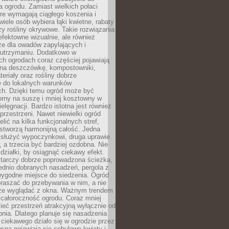
a ogrodu. Zamiast wielkich połaci
óre wymagają ciągłego koszenia i
wiele osób wybiera łąki kwietne, rabaty
zy rośliny okrywowe. Takie rozwiązania
 efektowne wizualnie, ale również
ze dla owadów zapylających i
w utrzymaniu. Dodatkowo w
h ogrodach coraz częściej pojawiają
i na deszczówkę, kompostowniki,
teriały oraz rośliny dobrze
 do lokalnych warunków
ch. Dzięki temu ogród może być
orny na suszę i mniej kosztowny w
ielęgnacji. Bardzo istotna jest również
rzestrzeni. Nawet niewielki ogród
lić na kilka funkcjonalnych stref,
stworzą harmonijną całość. Jedna
służyć wypoczynkowi, druga uprawie
w, a trzecia być bardziej ozdobna. Nie
 działki, by osiągnąć ciekawy efekt.
arczy dobrze poprowadzona ścieżka,
ednio dobranych nasadzeń, pergola z
wygodne miejsce do siedzenia. Ogród
raszać do przebywania w nim, a nie
rze wyglądać z okna. Ważnym trendem
ż całoroczność ogrodu. Coraz mniej
eć przestrzeń atrakcyjną wyłącznie od
pnia. Dlatego planuje się nasadzenia
 ciekawego działo się w ogrodzie przez
osną pojawiają się cebulowe kwiaty i