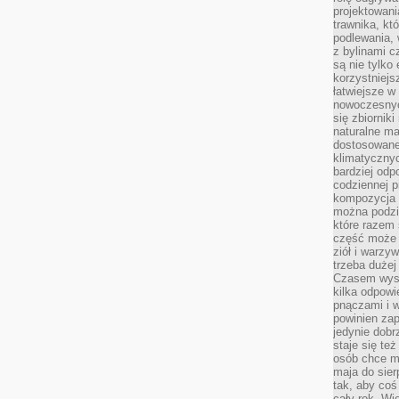
projektowani
trawnika, kt
podlewania, 
z bylinami c
są nie tylko
korzystniejs
łatwiejsze 
nowoczesnyc
się zbiornik
naturalne ma
dostosowane
klimatyczny
bardziej odp
codziennej p
kompozycja p
można podzie
które razem 
część może 
ziół i warzy
trzeba dużej
Czasem wyst
kilka odpowi
pnączami i 
powinien zap
jedynie dob
staje się te
osób chce mi
maja do sier
tak, aby coś
cały rok. Wi