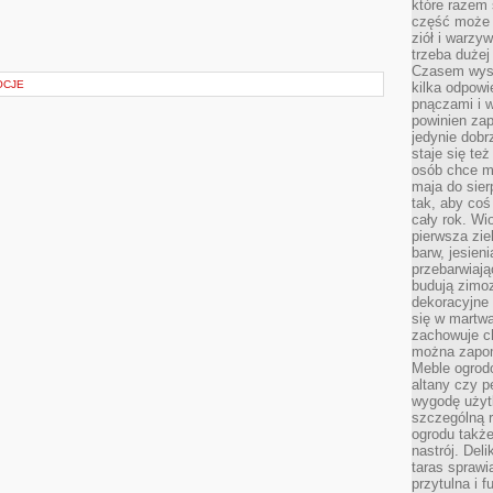
które razem 
część może 
ziół i warzy
trzeba dużej
Czasem wyst
OCJE
kilka odpowi
pnączami i 
powinien zap
jedynie dob
staje się te
osób chce mi
maja do sier
tak, aby coś
cały rok. Wi
pierwsza zie
barw, jesien
przebarwiają
budują zimoz
dekoracyjne 
się w martw
zachowuje ch
można zapom
Meble ogrodo
altany czy p
wygodę użyt
szczególną r
ogrodu takż
nastrój. Del
taras sprawia
przytulna i