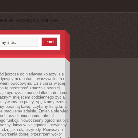
SCRIBE
FACEBOOK
TWITTER
d jeszcze do niedawna kojarzył się
adycyjnymi rabatami, warzywnikiem i
ewami owocowymi. Dziś coraz więcej
na tę przestrzeń znacznie szerzej.
taje być wyłącznie dodatkiem do domu,
 ważnym miejscem codziennego życia.
poczywamy po pracy, spędzamy czas z
emy poranną kawę, czytamy książki, a
 pracujemy zdalnie. Zmienia się więc
osób urządzania ogrodu, ale też
jego funkcji. Nowoczesny ogród ma być
tyczny, łatwy w pielęgnacji i przyjazny
ludzi, jak i dla przyrody. Pierwszym
tworzenia dobrej przestrzeni wokół