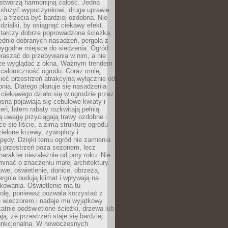
stworzą harmonijną całość. Jedna
służyć wypoczynkowi, druga uprawie
w, a trzecia być bardziej ozdobna. Nie
 działki, by osiągnąć ciekawy efekt.
arczy dobrze poprowadzona ścieżka,
ednio dobranych nasadzeń, pergola z
wygodne miejsce do siedzenia. Ogród
raszać do przebywania w nim, a nie
rze wyglądać z okna. Ważnym trendem
ż całoroczność ogrodu. Coraz mniej
eć przestrzeń atrakcyjną wyłącznie od
pnia. Dlatego planuje się nasadzenia
 ciekawego działo się w ogrodzie przez
osną pojawiają się cebulowe kwiaty i
leń, latem rabaty rozkwitają pełnią
ią uwagę przyciągają trawy ozdobne i
ce się liście, a zimą strukturę ogrodu
ielone krzewy, żywopłoty i
pędy. Dzięki temu ogród nie zamienia
ą przestrzeń poza sezonem, lecz
arakter niezależnie od pory roku. Nie
inać o znaczeniu małej architektury.
we, oświetlenie, donice, obrzeża,
ergole budują klimat i wpływają na
kowania. Oświetlenie ma tu
olę, ponieważ pozwala korzystać z
e wieczorem i nadaje mu wyjątkowy
ikatnie podświetlone ścieżki, drzewa lub
ją, że przestrzeń staje się bardziej
 funkcjonalna. W nowoczesnych