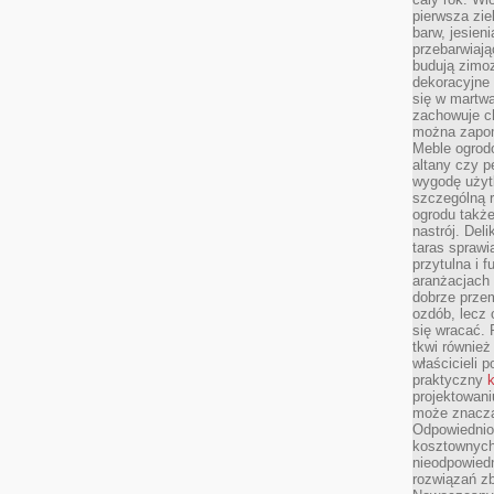
pierwsza zie
barw, jesien
przebarwiają
budują zimoz
dekoracyjne 
się w martw
zachowuje ch
można zapom
Meble ogrodo
altany czy p
wygodę użyt
szczególną r
ogrodu takż
nastrój. Del
taras sprawia
przytulna i
aranżacjach 
dobrze przem
ozdób, lecz 
się wracać.
tkwi również
właścicieli 
praktyczny
k
projektowani
może znaczą
Odpowiednio
kosztownych 
nieodpowied
rozwiązań zb