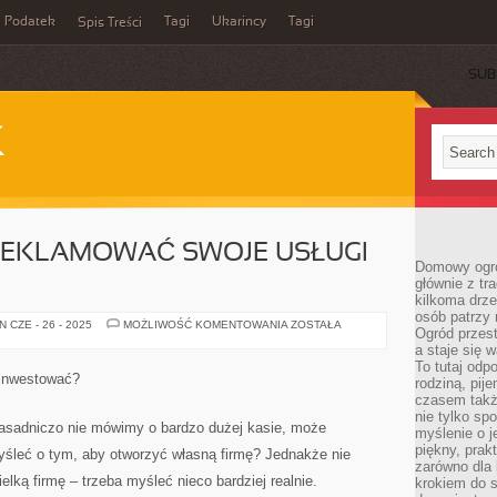
Podatek
Tagi
Ukarincy
Tagi
Spis Treści
SUB
K
 REKLAMOWAĆ SWOJE USŁUGI
Domowy ogró
głównie z tr
kilkoma drz
osób patrzy 
W
 CZE - 26 - 2025
MOŻLIWOŚĆ KOMENTOWANIA
ZOSTAŁA
Ogród przes
JAKI
SPOSÓB
a staje się
REKLAMOWAĆ
To tutaj od
SWOJE
 inwestować?
rodziną, pij
USŁUGI
ŚLUSARSKIE?
czasem także
nie tylko sp
 zasadniczo nie mówimy o bardzo dużej kasie, może
myślenie o 
piękny, prak
yśleć o tym, aby otworzyć własną firmę? Jednakże nie
zarówno dla 
lką firmę – trzeba myśleć nieco bardziej realnie.
krokiem do s