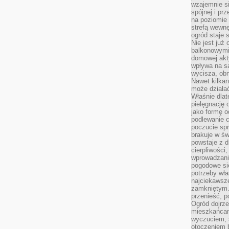
wzajemnie si
spójnej i pr
na poziomie 
strefą wewnę
ogród staje 
Nie jest już
balkonowymi
domowej akt
wpływa na s
wycisza, obn
Nawet kilkan
może działa
Właśnie dlat
pielęgnację 
jako formę o
podlewanie c
poczucie spr
brakuje w św
powstaje z d
cierpliwości
wprowadzania
pogodowe się
potrzeby właś
najciekawsze
zamkniętym.
przenieść, p
Ogród dojrz
mieszkańcam
wyczuciem, s
otoczeniem 