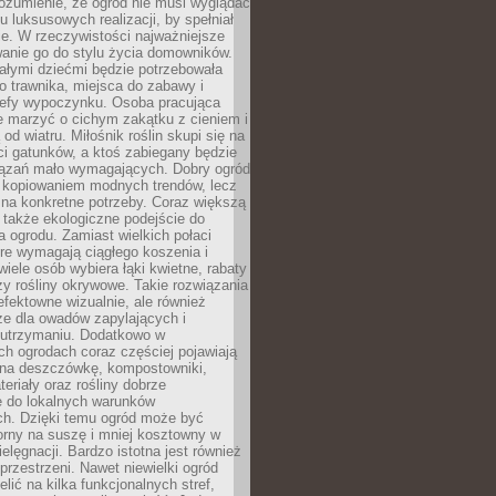
ozumienie, że ogród nie musi wyglądać
gu luksusowych realizacji, by spełniał
e. W rzeczywistości najważniejsze
wanie go do stylu życia domowników.
ałymi dziećmi będzie potrzebowała
 trawnika, miejsca do zabawy i
refy wypoczynku. Osoba pracująca
e marzyć o cichym zakątku z cieniem i
od wiatru. Miłośnik roślin skupi się na
i gatunków, a ktoś zabiegany będzie
iązań mało wymagających. Dobry ogród
c kopiowaniem modnych trendów, lecz
na konkretne potrzeby. Coraz większą
 także ekologiczne podejście do
a ogrodu. Zamiast wielkich połaci
óre wymagają ciągłego koszenia i
wiele osób wybiera łąki kwietne, rabaty
zy rośliny okrywowe. Takie rozwiązania
 efektowne wizualnie, ale również
ze dla owadów zapylających i
w utrzymaniu. Dodatkowo w
h ogrodach coraz częściej pojawiają
i na deszczówkę, kompostowniki,
teriały oraz rośliny dobrze
 do lokalnych warunków
ch. Dzięki temu ogród może być
orny na suszę i mniej kosztowny w
ielęgnacji. Bardzo istotna jest również
rzestrzeni. Nawet niewielki ogród
lić na kilka funkcjonalnych stref,