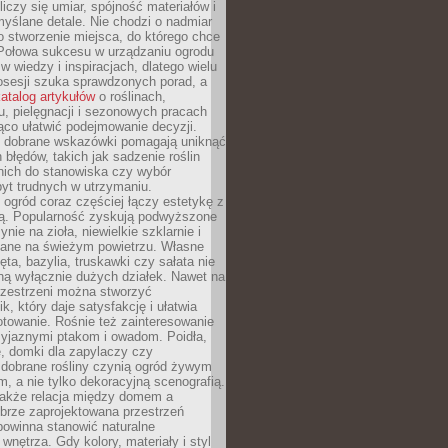
liczy się umiar, spójność materiałów i
yślane detale. Nie chodzi o nadmiar
o stworzenie miejsca, do którego chce
 Połowa sukcesu w urządzaniu ogrodu
 w wiedzy i inspiracjach, dlatego wielu
posesji szuka sprawdzonych porad, a
atalog artykułów
o roślinach,
u, pielęgnacji i sezonowych pracach
co ułatwić podejmowanie decyzji.
 dobrane wskazówki pomagają uniknąć
błędów, takich jak sadzenie roślin
nich do stanowiska czy wybór
yt trudnych w utrzymaniu.
ogród coraz częściej łączy estetykę z
ą. Popularność zyskują podwyższone
ynie na zioła, niewielkie szklarnie i
niane na świeżym powietrzu. Własne
ęta, bazylia, truskawki czy sałata nie
ną wyłącznie dużych działek. Nawet na
przestrzeni można stworzyć
k, który daje satysfakcję i ułatwia
towanie. Rośnie też zainteresowanie
zyjaznymi ptakom i owadom. Poidła,
, domki dla zapylaczy czy
 dobrane rośliny czynią ogród żywym
 a nie tylko dekoracyjną scenografią.
 także relacja między domem a
brze zaprojektowana przestrzeń
powinna stanowić naturalne
 wnętrza. Gdy kolory, materiały i styl