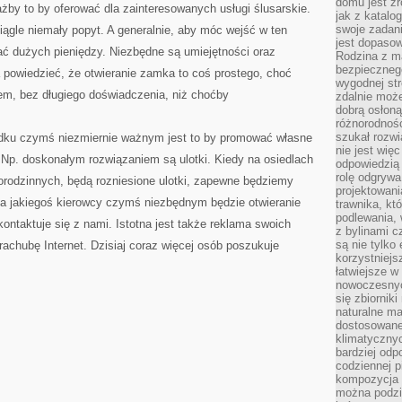
domu jest zr
by to by oferować dla zainteresowanych usługi ślusarskie.
jak z katalo
swoje zadani
ciągle niemały popyt. A generalnie, aby móc wejść w ten
jest dopaso
ać dużych pieniędzy. Niezbędne są umiejętności oraz
Rodzina z m
bezpiecznego
 powiedzieć, że otwieranie zamka to coś prostego, choć
wygodnej st
zem, bez długiego doświadczenia, niż choćby
zdalnie moż
dobrą osłoną 
różnorodnośc
szukał rozw
adku czymś niezmiernie ważnym jest to by promować własne
nie jest wię
? Np. doskonałym rozwiązaniem są ulotki. Kiedy na osiedlach
odpowiedzią 
rolę odgrywa
orodzinnych, będą rozniesione ulotki, zapewne będziemy
projektowani
la jakiegoś kierowcy czymś niezbędnym będzie otwieranie
trawnika, kt
podlewania, 
ntaktuje się z nami. Istotna jest także reklama swoich
z bylinami c
są nie tylko
 rachubę Internet. Dzisiaj coraz więcej osób poszukuje
korzystniejs
łatwiejsze 
nowoczesnyc
się zbiornik
naturalne ma
dostosowane
klimatyczny
bardziej odp
codziennej p
kompozycja p
można podzie