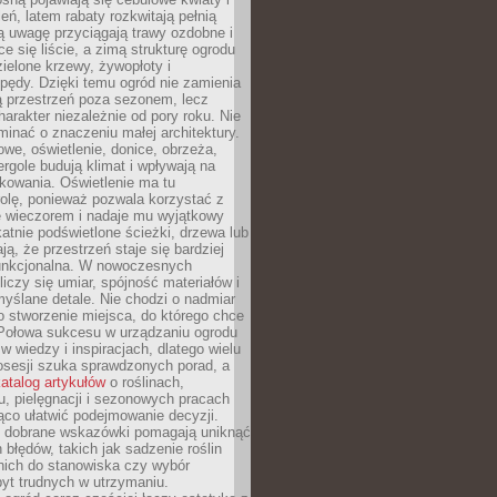
leń, latem rabaty rozkwitają pełnią
ią uwagę przyciągają trawy ozdobne i
ce się liście, a zimą strukturę ogrodu
ielone krzewy, żywopłoty i
pędy. Dzięki temu ogród nie zamienia
ą przestrzeń poza sezonem, lecz
arakter niezależnie od pory roku. Nie
inać o znaczeniu małej architektury.
we, oświetlenie, donice, obrzeża,
ergole budują klimat i wpływają na
kowania. Oświetlenie ma tu
olę, ponieważ pozwala korzystać z
e wieczorem i nadaje mu wyjątkowy
ikatnie podświetlone ścieżki, drzewa lub
ją, że przestrzeń staje się bardziej
 funkcjonalna. W nowoczesnych
liczy się umiar, spójność materiałów i
yślane detale. Nie chodzi o nadmiar
o stworzenie miejsca, do którego chce
 Połowa sukcesu w urządzaniu ogrodu
 w wiedzy i inspiracjach, dlatego wielu
posesji szuka sprawdzonych porad, a
atalog artykułów
o roślinach,
u, pielęgnacji i sezonowych pracach
co ułatwić podejmowanie decyzji.
 dobrane wskazówki pomagają uniknąć
błędów, takich jak sadzenie roślin
nich do stanowiska czy wybór
yt trudnych w utrzymaniu.