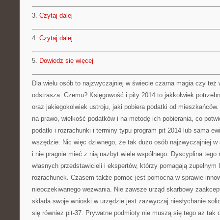
3.
Czytaj dalej
4.
Czytaj dalej
5.
Dowiedz się więcej
Dla wielu osób to najzwyczajniej w świecie czarna magia czy też w
odstrasza. Czemu? Księgowość i pity 2014 to jakkolwiek potrze
oraz jakiegokolwiek ustroju, jaki pobiera podatki od mieszkańców
na prawo, wielkość podatków i na metodę ich pobierania, co potw
podatki i rozrachunki i terminy typu program pit 2014 lub sama e
wszędzie. Nic więc dziwnego, że tak dużo osób najzwyczajniej w ś
i nie pragnie mieć z nią nazbyt wiele wspólnego. Dyscyplina tego
własnych przedstawicieli i ekspertów, którzy pomagają zupełnym 
rozrachunek. Czasem także pomoc jest pomocna w sprawie innow
nieoczekiwanego wezwania. Nie zawsze urząd skarbowy zaakceptu
składa swoje wnioski w urzędzie jest zazwyczaj niesłychanie soli
się również pit-37. Prywatne podmioty nie muszą się tego aż tak