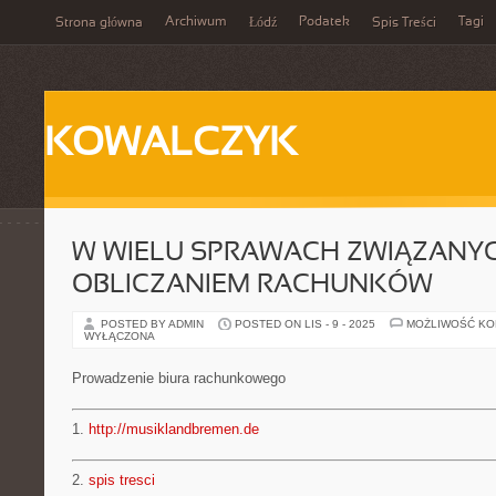
Archiwum
Podatek
Tagi
Strona główna
Łódź
Spis Treści
KOWALCZYK
W WIELU SPRAWACH ZWIĄZANYC
OBLICZANIEM RACHUNKÓW
POSTED BY ADMIN
POSTED ON LIS - 9 - 2025
MOŻLIWOŚĆ K
WYŁĄCZONA
Prowadzenie biura rachunkowego
1.
http://musiklandbremen.de
2.
spis tresci