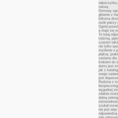
odpoczynku, 
naturą.
Domowy ogró
głównie z tr
kilkoma drz
osób patrzy 
Ogród przes
a staje się
To tutaj od
rodziną, pij
czasem także
nie tylko sp
myślenie o 
piękny, prak
zarówno dla 
krokiem do s
domu jest zr
jak z katalo
swoje zadani
jest dopaso
Rodzina z m
bezpiecznego
wygodnej st
zdalnie moż
dobrą osłoną 
różnorodnośc
szukał rozw
nie jest wię
odpowiedzią 
rolę odgrywa