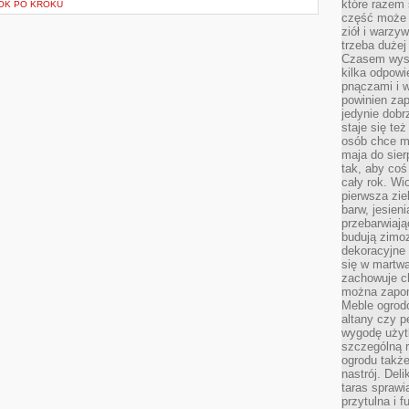
które razem 
ROK PO KROKU
część może 
ziół i warzy
trzeba dużej
Czasem wyst
kilka odpowi
pnączami i 
powinien zap
jedynie dob
staje się te
osób chce mi
maja do sier
tak, aby coś
cały rok. Wi
pierwsza zie
barw, jesien
przebarwiają
budują zimoz
dekoracyjne 
się w martw
zachowuje ch
można zapom
Meble ogrodo
altany czy p
wygodę użyt
szczególną r
ogrodu takż
nastrój. Del
taras sprawia
przytulna i