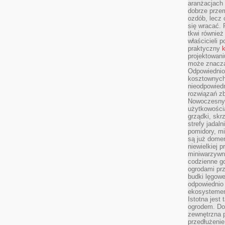
aranżacjach 
dobrze przem
ozdób, lecz 
się wracać.
tkwi również
właścicieli 
praktyczny
k
projektowani
może znaczą
Odpowiednio
kosztownych 
nieodpowied
rozwiązań zb
Nowoczesny 
użytkowości
grządki, skrz
strefy jadal
pomidory, mi
są już dome
niewielkiej 
miniwarzywni
codzienne go
ogrodami pr
budki lęgowe
odpowiednio
ekosystemem,
Istotna jest
ogrodem. Do
zewnętrzna 
przedłużenie