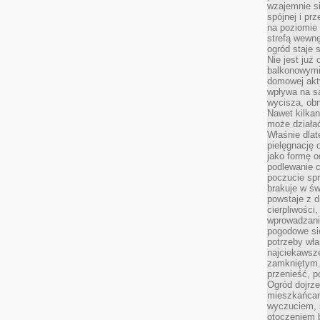
wzajemnie si
spójnej i pr
na poziomie 
strefą wewnę
ogród staje 
Nie jest już
balkonowymi
domowej akt
wpływa na s
wycisza, obn
Nawet kilkan
może działa
Właśnie dlat
pielęgnację 
jako formę o
podlewanie c
poczucie spr
brakuje w św
powstaje z d
cierpliwości
wprowadzania
pogodowe się
potrzeby właś
najciekawsze
zamkniętym.
przenieść, p
Ogród dojrz
mieszkańcam
wyczuciem, s
otoczeniem 