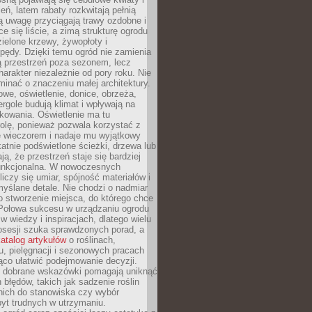
leń, latem rabaty rozkwitają pełnią
ią uwagę przyciągają trawy ozdobne i
ce się liście, a zimą strukturę ogrodu
ielone krzewy, żywopłoty i
pędy. Dzięki temu ogród nie zamienia
ą przestrzeń poza sezonem, lecz
arakter niezależnie od pory roku. Nie
inać o znaczeniu małej architektury.
we, oświetlenie, donice, obrzeża,
ergole budują klimat i wpływają na
kowania. Oświetlenie ma tu
olę, ponieważ pozwala korzystać z
e wieczorem i nadaje mu wyjątkowy
ikatnie podświetlone ścieżki, drzewa lub
ją, że przestrzeń staje się bardziej
 funkcjonalna. W nowoczesnych
liczy się umiar, spójność materiałów i
yślane detale. Nie chodzi o nadmiar
o stworzenie miejsca, do którego chce
 Połowa sukcesu w urządzaniu ogrodu
 w wiedzy i inspiracjach, dlatego wielu
posesji szuka sprawdzonych porad, a
atalog artykułów
o roślinach,
u, pielęgnacji i sezonowych pracach
co ułatwić podejmowanie decyzji.
 dobrane wskazówki pomagają uniknąć
błędów, takich jak sadzenie roślin
nich do stanowiska czy wybór
yt trudnych w utrzymaniu.