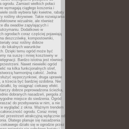
a ogrodu. Zamiast wielkich połaci
óre wymagają ciągłego koszenia i
wiele osób wybiera łąki kwietne, rabaty
zy rośliny okrywowe. Takie rozwiązania
 efektowne wizualnie, ale również
ze dla owadów zapylających i
w utrzymaniu. Dodatkowo w
h ogrodach coraz częściej pojawiają
i na deszczówkę, kompostowniki,
teriały oraz rośliny dobrze
 do lokalnych warunków
ch. Dzięki temu ogród może być
orny na suszę i mniej kosztowny w
ielęgnacji. Bardzo istotna jest również
rzestrzeni. Nawet niewielki ogród
lić na kilka funkcjonalnych stref,
stworzą harmonijną całość. Jedna
służyć wypoczynkowi, druga uprawie
w, a trzecia być bardziej ozdobna. Nie
 działki, by osiągnąć ciekawy efekt.
arczy dobrze poprowadzona ścieżka,
ednio dobranych nasadzeń, pergola z
wygodne miejsce do siedzenia. Ogród
raszać do przebywania w nim, a nie
rze wyglądać z okna. Ważnym trendem
ż całoroczność ogrodu. Coraz mniej
eć przestrzeń atrakcyjną wyłącznie od
pnia. Dlatego planuje się nasadzenia
 ciekawego działo się w ogrodzie przez
osną pojawiają się cebulowe kwiaty i