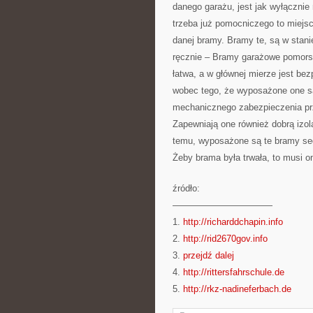
danego garażu, jest jak wyłącznie
trzeba już pomocniczego to miejs
danej bramy. Bramy te, są w stani
ręcznie – Bramy garażowe pomorsk
łatwa, a w głównej mierze jest b
wobec tego, że wyposażone one s
mechanicznego zabezpieczenia prz
Zapewniają one również dobrą izol
temu, wyposażone są te bramy seg
Żeby brama była trwała, to musi 
źródło:
———————————
1.
http://richarddchapin.info
2.
http://rid2670gov.info
3.
przejdź dalej
4.
http://rittersfahrschule.de
5.
http://rkz-nadineferbach.de