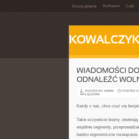
Archiwum
Strona główna
Łódź
KOWALCZY
WIADOMOŚCI DO
ODNALEŹĆ WOLNO
POSTED BY ADMIN
POSTED ON 
WYŁĄCZONA
Każdy z nas, chce czuć się bezp
Takie oczywiście bramy, otwierają
wspólnie segmenty, przeprowadzan
bardzo ergonomiczne rozwiązanie.