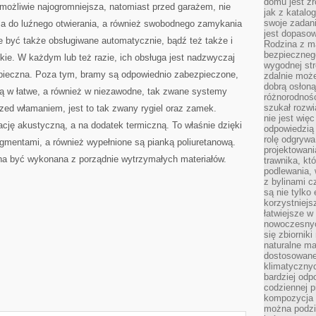
domu jest zr
 możliwie najogromniejsza, natomiast przed garażem, nie
jak z katalo
swoje zadani
ca do luźnego otwierania, a również swobodnego zamykania
jest dopaso
e być także obsługiwane automatycznie, bądź też także i
Rodzina z m
bezpiecznego
ie. W każdym lub też razie, ich obsługa jest nadzwyczaj
wygodnej st
ezpieczna. Poza tym, bramy są odpowiednio zabezpieczone,
zdalnie moż
dobrą osłoną 
ą w łatwe, a również w niezawodne, tak zwane systemy
różnorodnośc
szukał rozw
ed włamaniem, jest to tak zwany rygiel oraz zamek.
nie jest wię
ację akustyczną, a na dodatek termiczną. To właśnie dzięki
odpowiedzią 
rolę odgrywa
mentami, a również wypełnione są pianką poliuretanową.
projektowani
ona być wykonana z porządnie wytrzymałych materiałów.
trawnika, kt
podlewania, 
z bylinami c
są nie tylko
korzystniejs
łatwiejsze 
nowoczesnyc
się zbiornik
naturalne ma
dostosowane
klimatyczny
bardziej odp
codziennej p
kompozycja p
można podzie