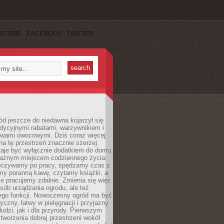
SCRIBE
FACEBOOK
TWITTER
d jeszcze do niedawna kojarzył się
adycyjnymi rabatami, warzywnikiem i
ewami owocowymi. Dziś coraz więcej
na tę przestrzeń znacznie szerzej.
taje być wyłącznie dodatkiem do domu,
 ważnym miejscem codziennego życia.
poczywamy po pracy, spędzamy czas z
emy poranną kawę, czytamy książki, a
 pracujemy zdalnie. Zmienia się więc
osób urządzania ogrodu, ale też
jego funkcji. Nowoczesny ogród ma być
tyczny, łatwy w pielęgnacji i przyjazny
ludzi, jak i dla przyrody. Pierwszym
tworzenia dobrej przestrzeni wokół