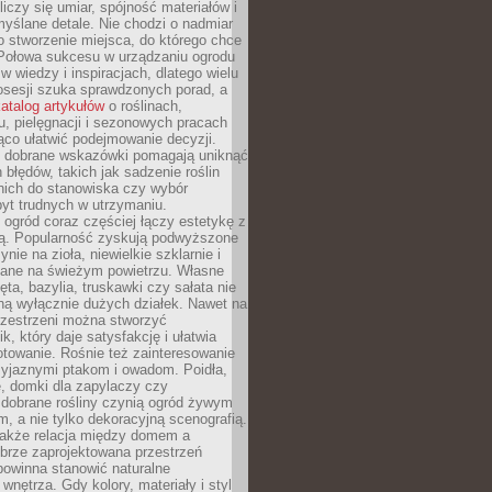
liczy się umiar, spójność materiałów i
yślane detale. Nie chodzi o nadmiar
o stworzenie miejsca, do którego chce
 Połowa sukcesu w urządzaniu ogrodu
 w wiedzy i inspiracjach, dlatego wielu
posesji szuka sprawdzonych porad, a
atalog artykułów
o roślinach,
u, pielęgnacji i sezonowych pracach
co ułatwić podejmowanie decyzji.
 dobrane wskazówki pomagają uniknąć
błędów, takich jak sadzenie roślin
nich do stanowiska czy wybór
yt trudnych w utrzymaniu.
ogród coraz częściej łączy estetykę z
ą. Popularność zyskują podwyższone
ynie na zioła, niewielkie szklarnie i
niane na świeżym powietrzu. Własne
ęta, bazylia, truskawki czy sałata nie
ną wyłącznie dużych działek. Nawet na
przestrzeni można stworzyć
k, który daje satysfakcję i ułatwia
towanie. Rośnie też zainteresowanie
zyjaznymi ptakom i owadom. Poidła,
, domki dla zapylaczy czy
 dobrane rośliny czynią ogród żywym
 a nie tylko dekoracyjną scenografią.
 także relacja między domem a
brze zaprojektowana przestrzeń
powinna stanowić naturalne
 wnętrza. Gdy kolory, materiały i styl