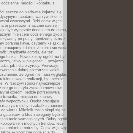
codziennej radości i kontaktu z
d jeszcze do niedawna kojarzył się
adycyjnymi rabatami, warzywnikiem i
ewami owocowymi. Dziś coraz więcej
na tę przestrzeń znacznie szerzej.
taje być wyłącznie dodatkiem do domu,
 ważnym miejscem codziennego życia.
poczywamy po pracy, spędzamy czas z
emy poranną kawę, czytamy książki, a
 pracujemy zdalnie. Zmienia się więc
osób urządzania ogrodu, ale też
jego funkcji. Nowoczesny ogród ma być
tyczny, łatwy w pielęgnacji i przyjazny
ludzi, jak i dla przyrody. Pierwszym
tworzenia dobrej przestrzeni wokół
ozumienie, że ogród nie musi wyglądać
gu luksusowych realizacji, by spełniał
e. W rzeczywistości najważniejsze
wanie go do stylu życia domowników.
ałymi dziećmi będzie potrzebowała
 trawnika, miejsca do zabawy i
refy wypoczynku. Osoba pracująca
e marzyć o cichym zakątku z cieniem i
od wiatru. Miłośnik roślin skupi się na
i gatunków, a ktoś zabiegany będzie
iązań mało wymagających. Dobry ogród
c kopiowaniem modnych trendów, lecz
na konkretne potrzeby. Coraz większą
 także ekologiczne podejście do