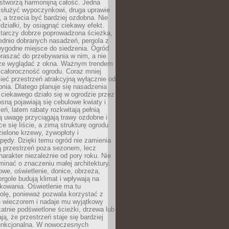
stworzą harmonijną całość. Jedna
służyć wypoczynkowi, druga uprawie
w, a trzecia być bardziej ozdobna. Nie
 działki, by osiągnąć ciekawy efekt.
arczy dobrze poprowadzona ścieżka,
ednio dobranych nasadzeń, pergola z
wygodne miejsce do siedzenia. Ogród
raszać do przebywania w nim, a nie
rze wyglądać z okna. Ważnym trendem
ż całoroczność ogrodu. Coraz mniej
eć przestrzeń atrakcyjną wyłącznie od
pnia. Dlatego planuje się nasadzenia
 ciekawego działo się w ogrodzie przez
osną pojawiają się cebulowe kwiaty i
leń, latem rabaty rozkwitają pełnią
ią uwagę przyciągają trawy ozdobne i
ce się liście, a zimą strukturę ogrodu
ielone krzewy, żywopłoty i
pędy. Dzięki temu ogród nie zamienia
ą przestrzeń poza sezonem, lecz
arakter niezależnie od pory roku. Nie
inać o znaczeniu małej architektury.
we, oświetlenie, donice, obrzeża,
ergole budują klimat i wpływają na
kowania. Oświetlenie ma tu
olę, ponieważ pozwala korzystać z
e wieczorem i nadaje mu wyjątkowy
ikatnie podświetlone ścieżki, drzewa lub
ją, że przestrzeń staje się bardziej
 funkcjonalna. W nowoczesnych