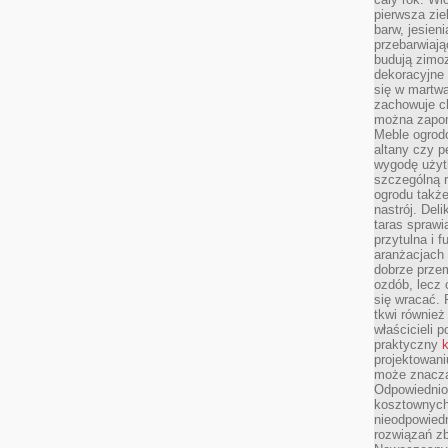
pierwsza zie
barw, jesien
przebarwiają
budują zimoz
dekoracyjne 
się w martw
zachowuje ch
można zapom
Meble ogrodo
altany czy p
wygodę użyt
szczególną r
ogrodu takż
nastrój. Del
taras sprawia
przytulna i
aranżacjach 
dobrze przem
ozdób, lecz 
się wracać.
tkwi również
właścicieli 
praktyczny
k
projektowani
może znaczą
Odpowiednio
kosztownych 
nieodpowied
rozwiązań zb