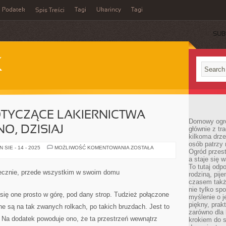
Podatek
Tagi
Ukarincy
Tagi
Spis Treści
SUB
K
TYCZĄCE LAKIERNICTWA
Domowy ogró
, DZISIAJ
głównie z tr
kilkoma drz
osób patrzy 
WIADOMOŚCI
SIE - 14 - 2025
MOŻLIWOŚĆ KOMENTOWANIA
ZOSTAŁA
Ogród przes
DOTYCZĄCE
LAKIERNICTWA
a staje się
ODNALEŹĆ
To tutaj od
WOLNO,
iecznie, przede wszystkim w swoim domu
rodziną, pij
DZISIAJ
czasem także
nie tylko sp
 się one prosto w górę, pod dany strop. Tudzież połączone
myślenie o 
piękny, prak
e są na tak zwanych rolkach, po takich bruzdach. Jest to
zarówno dla 
 Na dodatek powoduje ono, że ta przestrzeń wewnątrz
krokiem do s