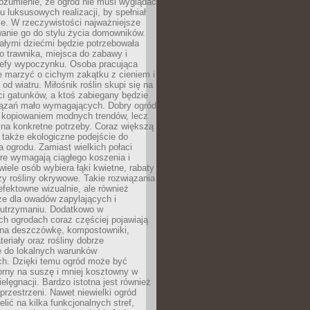
ozumienie, że ogród nie musi wyglądać
gu luksusowych realizacji, by spełniał
e. W rzeczywistości najważniejsze
wanie go do stylu życia domowników.
ałymi dziećmi będzie potrzebowała
 trawnika, miejsca do zabawy i
refy wypoczynku. Osoba pracująca
e marzyć o cichym zakątku z cieniem i
od wiatru. Miłośnik roślin skupi się na
i gatunków, a ktoś zabiegany będzie
iązań mało wymagających. Dobry ogród
c kopiowaniem modnych trendów, lecz
na konkretne potrzeby. Coraz większą
 także ekologiczne podejście do
a ogrodu. Zamiast wielkich połaci
óre wymagają ciągłego koszenia i
wiele osób wybiera łąki kwietne, rabaty
zy rośliny okrywowe. Takie rozwiązania
 efektowne wizualnie, ale również
ze dla owadów zapylających i
w utrzymaniu. Dodatkowo w
h ogrodach coraz częściej pojawiają
i na deszczówkę, kompostowniki,
teriały oraz rośliny dobrze
 do lokalnych warunków
ch. Dzięki temu ogród może być
orny na suszę i mniej kosztowny w
ielęgnacji. Bardzo istotna jest również
rzestrzeni. Nawet niewielki ogród
lić na kilka funkcjonalnych stref,