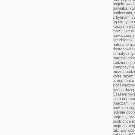
projektowani
trawnika, kt
podlewania, 
z bylinami c
są nie tylko
korzystniejs
łatwiejsze 
nowoczesnyc
się zbiornik
naturalne ma
dostosowane
klimatyczny
bardziej odp
codziennej p
kompozycja p
można podzie
które razem 
część może 
ziół i warzy
trzeba dużej
Czasem wyst
kilka odpowi
pnączami i 
powinien zap
jedynie dob
staje się te
osób chce mi
maja do sier
tak, aby coś
cały rok. Wi