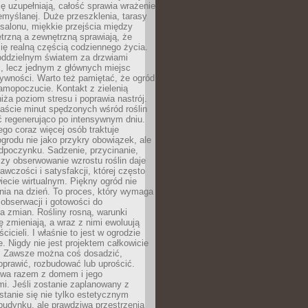
ę uzupełniają, całość sprawia wrażenie
zemyślanej. Duże przeszklenia, tarasy
salonu, miękkie przejścia między
trzną a zewnętrzną sprawiają, że
się realną częścią codziennego życia.
 oddzielnym światem za drzwiami
, lecz jednym z głównych miejsc
ywności. Warto też pamiętać, że ogród
amopoczucie. Kontakt z zielenią
iża poziom stresu i poprawia nastrój.
aście minut spędzonych wśród roślin
ć regenerująco po intensywnym dniu.
ego coraz więcej osób traktuje
ogrodu nie jako przykry obowiązek, ale
dpoczynku. Sadzenie, przycinanie,
zy obserwowanie wzrostu roślin daje
awczości i satysfakcji, której często
iecie wirtualnym. Piękny ogród nie
nia na dzień. To proces, który wymaga
, obserwacji i gotowości do
 zmian. Rośliny rosną, warunki
 zmieniają, a wraz z nimi ewoluują
cicieli. I właśnie to jest w ogrodzie
. Nigdy nie jest projektem całkowicie
 Zawsze można coś dosadzić,
oprawić, rozbudować lub uprościć.
ewa razem z domem i jego
i. Jeśli zostanie zaplanowany z
tanie się nie tylko estetycznym
budynku, ale prawdziwą przestrzenią