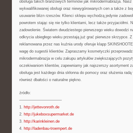
obsługa takich branżowych terminów jak mikrodermabrazja. Nasz 
wykwalifikowanej obsługi oraz niewygórowanych cen a także z bo
usuwanie blizn rzeszów. Klienci sklepu wychodzą jedynie zadowo
powrotem stając się nie tylko klientami, lecz także przyjaciółmi. 
zadowolenie. Światem dwudziestego pierwszego wieku dowodzi na
odkrycia ubiegłego wieku przestają już grać pierwsze skrzypce. 
reklamowana przez nas kuźnia urody oferuje klapp SKINSHOOTE
wagę do sugestii klientów. Zapraszamy kosmetyczki przeprowadza
mikrodermabrazja w celu zakupu artykułów zwiększających pozyty
oczekiwaniom klientów, zapewniamy jak najszerszy asortyment z
obsługa jest każdego dnia skłonna do pomocy oraz służenia rad
również dbałości o naturalne piękno.
źródło:
———————————
1.
http://jettevonroth.de
2.
http://jukeboxsupermarket.de
3.
http://karinkleinen.de
4.
http://ladenbau-troempert.de