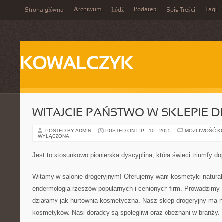
Archiwum
Podatek
Tagi
Strona główna
Łódź
Spis Treści
KOWALCZYK
WITAJCIE PAŃSTWO W SKLEPIE 
POSTED BY ADMIN
POSTED ON LIP - 10 - 2025
MOŻLIWOŚĆ 
WYŁĄCZONA
Jest to stosunkowo pionierska dyscyplina, która świeci triumfy dop
Witamy w salonie drogeryjnym! Oferujemy wam kosmetyki naturaln
endermologia rzeszów popularnych i cenionych firm. Prowadzimy 
działamy jak hurtownia kosmetyczna. Nasz sklep drogeryjny ma 
kosmetyków. Nasi doradcy są spolegliwi oraz obeznani w branży.