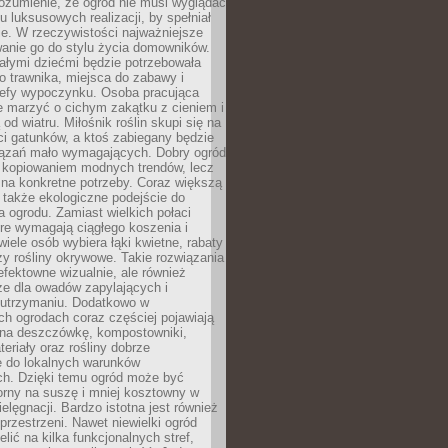
ozumienie, że ogród nie musi wyglądać
gu luksusowych realizacji, by spełniał
e. W rzeczywistości najważniejsze
wanie go do stylu życia domowników.
ałymi dziećmi będzie potrzebowała
 trawnika, miejsca do zabawy i
refy wypoczynku. Osoba pracująca
e marzyć o cichym zakątku z cieniem i
od wiatru. Miłośnik roślin skupi się na
i gatunków, a ktoś zabiegany będzie
iązań mało wymagających. Dobry ogród
c kopiowaniem modnych trendów, lecz
na konkretne potrzeby. Coraz większą
 także ekologiczne podejście do
a ogrodu. Zamiast wielkich połaci
óre wymagają ciągłego koszenia i
wiele osób wybiera łąki kwietne, rabaty
zy rośliny okrywowe. Takie rozwiązania
 efektowne wizualnie, ale również
ze dla owadów zapylających i
w utrzymaniu. Dodatkowo w
h ogrodach coraz częściej pojawiają
i na deszczówkę, kompostowniki,
teriały oraz rośliny dobrze
 do lokalnych warunków
ch. Dzięki temu ogród może być
orny na suszę i mniej kosztowny w
ielęgnacji. Bardzo istotna jest również
rzestrzeni. Nawet niewielki ogród
lić na kilka funkcjonalnych stref,