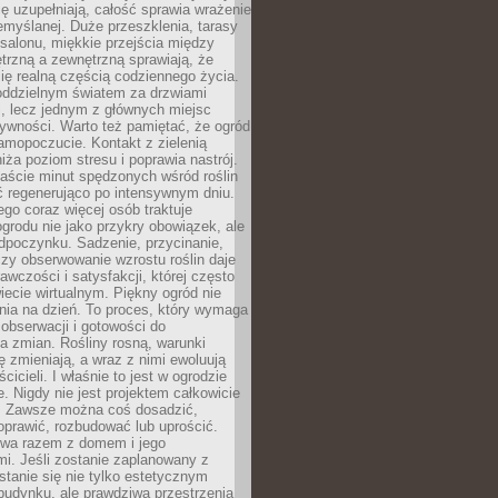
ę uzupełniają, całość sprawia wrażenie
zemyślanej. Duże przeszklenia, tarasy
salonu, miękkie przejścia między
trzną a zewnętrzną sprawiają, że
się realną częścią codziennego życia.
 oddzielnym światem za drzwiami
, lecz jednym z głównych miejsc
ywności. Warto też pamiętać, że ogród
amopoczucie. Kontakt z zielenią
iża poziom stresu i poprawia nastrój.
aście minut spędzonych wśród roślin
ć regenerująco po intensywnym dniu.
ego coraz więcej osób traktuje
ogrodu nie jako przykry obowiązek, ale
dpoczynku. Sadzenie, przycinanie,
zy obserwowanie wzrostu roślin daje
awczości i satysfakcji, której często
iecie wirtualnym. Piękny ogród nie
nia na dzień. To proces, który wymaga
, obserwacji i gotowości do
 zmian. Rośliny rosną, warunki
 zmieniają, a wraz z nimi ewoluują
cicieli. I właśnie to jest w ogrodzie
. Nigdy nie jest projektem całkowicie
 Zawsze można coś dosadzić,
oprawić, rozbudować lub uprościć.
ewa razem z domem i jego
i. Jeśli zostanie zaplanowany z
tanie się nie tylko estetycznym
budynku, ale prawdziwą przestrzenią