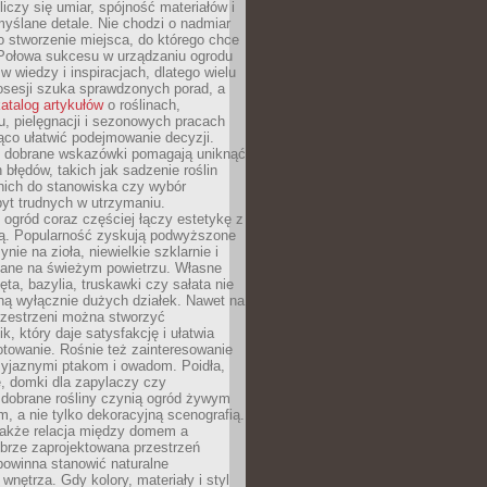
liczy się umiar, spójność materiałów i
yślane detale. Nie chodzi o nadmiar
o stworzenie miejsca, do którego chce
 Połowa sukcesu w urządzaniu ogrodu
 w wiedzy i inspiracjach, dlatego wielu
posesji szuka sprawdzonych porad, a
atalog artykułów
o roślinach,
u, pielęgnacji i sezonowych pracach
co ułatwić podejmowanie decyzji.
 dobrane wskazówki pomagają uniknąć
błędów, takich jak sadzenie roślin
nich do stanowiska czy wybór
yt trudnych w utrzymaniu.
ogród coraz częściej łączy estetykę z
ą. Popularność zyskują podwyższone
ynie na zioła, niewielkie szklarnie i
niane na świeżym powietrzu. Własne
ęta, bazylia, truskawki czy sałata nie
ną wyłącznie dużych działek. Nawet na
przestrzeni można stworzyć
k, który daje satysfakcję i ułatwia
towanie. Rośnie też zainteresowanie
zyjaznymi ptakom i owadom. Poidła,
, domki dla zapylaczy czy
 dobrane rośliny czynią ogród żywym
 a nie tylko dekoracyjną scenografią.
 także relacja między domem a
brze zaprojektowana przestrzeń
powinna stanowić naturalne
 wnętrza. Gdy kolory, materiały i styl