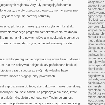
wzajemnie si
języcznych regionów. Artykuły pomagają świadomie
spójnej i pr
na poziomie 
eślone gesty, zwroty grzecznościowe czy normy społeczne.
strefą wewnę
językiem staje się bardziej naturalny.
ogród staje 
Nie jest już
balkonowymi
pozycje, jak łączyć naukę języka z czytaniem książek.
domowej akt
wpływa na s
tworzenia własnego programu samokształcenia, w którym
wycisza, obn
Nawet kilkan
lka minut na kilka nowych słów, a w weekendy sięgnąć po
może działa
ę częścią Twojej stylu życia, a nie jednorazowym celem
Właśnie dlat
pielęgnację 
jako formę o
podlewanie c
poczucie spr
sce, w którym regularnie pojawiają się nowe treści. Możesz
brakuje w św
m, ale też odkrywać kolejne działy poświęcone bardziej
powstaje z d
cierpliwości
iegiem czasu stworzysz swój indywidualną bazę
wprowadzania
pogodowe się
 zawsze możesz sięgnąć przy powtórkach.
potrzeby właś
najciekawsze
jest zaproszeniem do tego, aby traktować naukę rosyjskiego
zamkniętym.
przenieść, p
 obowiązek na liście zadań. To propozycja dla osób, które
Ogród dojrz
mieszkańcam
ną całość. Niezależnie od tego, czy Twoim celem jest
wyczuciem, s
zpieczne podróżowanie, na tej stronie znajdziesz inspirację
otoczeniem 