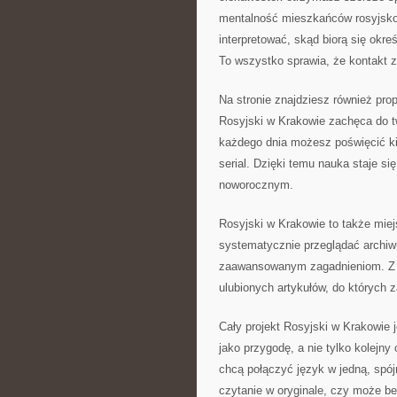
mentalność mieszkańców rosyjsko
interpretować, skąd biorą się okr
To wszystko sprawia, że kontakt z 
Na stronie znajdziesz również pro
Rosyjski w Krakowie zachęca do 
każdego dnia możesz poświęcić ki
serial. Dzięki temu nauka staje si
noworocznym.
Rosyjski w Krakowie to także miej
systematycznie przeglądać archiwu
zaawansowanym zagadnieniom. Z b
ulubionych artykułów, do których
Cały projekt Rosyjski w Krakowie 
jako przygodę, a nie tylko kolejny
chcą połączyć język w jedną, spój
czytanie w oryginale, czy może be