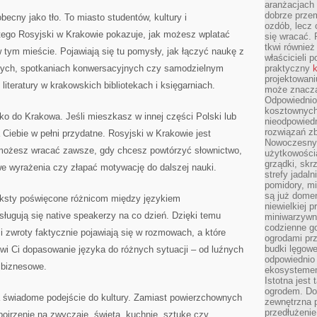
aranżacjach 
dobrze przem
becny jako tło. To miasto studentów, kultury i
ozdób, lecz 
ego Rosyjski w Krakowie pokazuje, jak możesz wplatać
się wracać.
tkwi również
 tym mieście. Pojawiają się tu pomysły, jak łączyć naukę z
właścicieli 
lnych, spotkaniach konwersacyjnych czy samodzielnym
praktyczny
k
projektowani
iteratury w krakowskich bibliotekach i księgarniach.
może znaczą
Odpowiednio
kosztownych 
lko do Krakowa. Jeśli mieszkasz w innej części Polski lub
nieodpowied
rozwiązań zb
 Ciebie w pełni przydatne. Rosyjski w Krakowie jest
Nowoczesny 
 możesz wracać zawsze, gdy chcesz powtórzyć słownictwo,
użytkowości
grządki, skrz
 wyrażenia czy złapać motywację do dalszej nauki.
strefy jadal
pomidory, mi
są już dome
ksty poświęcone różnicom między językiem
niewielkiej 
ługują się native speakerzy na co dzień. Dzięki temu
miniwarzywni
codzienne go
i zwroty faktycznie pojawiają się w rozmowach, a które
ogrodami pr
budki lęgowe
atwi Ci dopasowanie języka do różnych sytuacji – od luźnych
odpowiednio
 biznesowe.
ekosystemem,
Istotna jest
ogrodem. Do
a świadome podejście do kultury. Zamiast powierzchownych
zewnętrzna 
przedłużenie
ojrzenie na zwyczaje, święta, kuchnię, sztukę czy