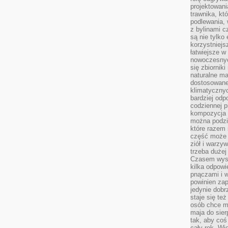
projektowani
trawnika, kt
podlewania, 
z bylinami c
są nie tylko
korzystniejs
łatwiejsze 
nowoczesnyc
się zbiornik
naturalne ma
dostosowane
klimatyczny
bardziej odp
codziennej p
kompozycja p
można podzie
które razem 
część może 
ziół i warzy
trzeba dużej
Czasem wyst
kilka odpowi
pnączami i 
powinien zap
jedynie dob
staje się te
osób chce mi
maja do sier
tak, aby coś
cały rok. Wi