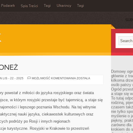
Podatek
Tagi
Ukarincy
Tagi
Spis Treści
SUB
K
ONEŻ
Domowy ogró
głównie z tr
WORONEŻ
LIS - 22 - 2025
MOŻLIWOŚĆ KOMENTOWANIA
ZOSTAŁA
kilkoma drz
I
osób patrzy 
WORONEŻ
Ogród przes
ry powstał z miłości do języka rosyjskiego oraz świata
a staje się
To tutaj od
sce, w którym rosyjski przestaje być tajemnicą, a staje się
rodziną, pij
ajomości i lepszego poznania Wschodu. Na tej witrynie
czasem także
nie tylko sp
raktycznej nauki języka, ciekawostek kulturowych oraz
myślenie o 
piękny, prak
ch podróży po Rosji i innych regionach
zarówno dla 
kcje turystyczne. Rosyjski w Krakowie to przestrzeń
krokiem do s