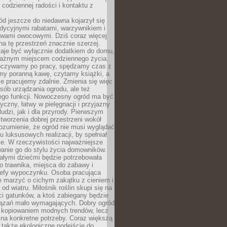
codziennej radości i kontaktu z
d jeszcze do niedawna kojarzył się
adycyjnymi rabatami, warzywnikiem i
ewami owocowymi. Dziś coraz więcej
na tę przestrzeń znacznie szerzej.
taje być wyłącznie dodatkiem do domu,
 ważnym miejscem codziennego życia.
poczywamy po pracy, spędzamy czas z
emy poranną kawę, czytamy książki, a
 pracujemy zdalnie. Zmienia się więc
osób urządzania ogrodu, ale też
jego funkcji. Nowoczesny ogród ma być
tyczny, łatwy w pielęgnacji i przyjazny
ludzi, jak i dla przyrody. Pierwszym
tworzenia dobrej przestrzeni wokół
ozumienie, że ogród nie musi wyglądać
gu luksusowych realizacji, by spełniał
e. W rzeczywistości najważniejsze
wanie go do stylu życia domowników.
ałymi dziećmi będzie potrzebowała
 trawnika, miejsca do zabawy i
refy wypoczynku. Osoba pracująca
e marzyć o cichym zakątku z cieniem i
od wiatru. Miłośnik roślin skupi się na
i gatunków, a ktoś zabiegany będzie
iązań mało wymagających. Dobry ogród
c kopiowaniem modnych trendów, lecz
na konkretne potrzeby. Coraz większą
 także ekologiczne podejście do