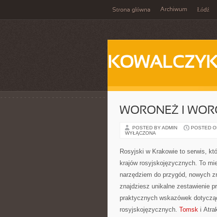
Archiwum
Strona główna
Łódź
KOWALCZY
WORONEŻ I WOR
POSTED BY ADMIN
POSTED ON 
WYŁĄCZONA
Rosyjski w Krakowie to serwis, któ
krajów rosyjskojęzycznych. To miej
narzędziem do przygód, nowych zn
znajdziesz unikalne zestawienie p
praktycznych wskazówek dotyczący
rosyjskojęzycznych.
Tomsk
i Atra