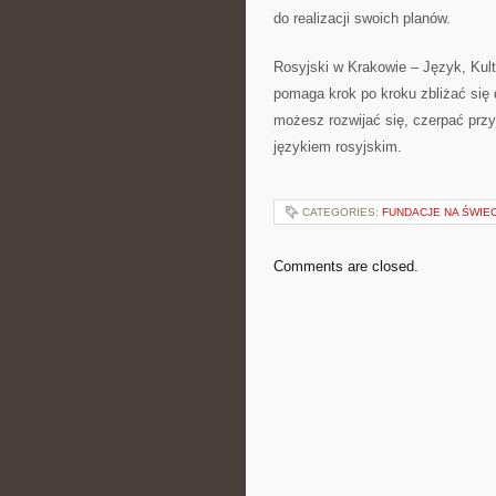
do realizacji swoich planów.
Rosyjski w Krakowie – Język, Kult
pomaga krok po kroku zbliżać się 
możesz rozwijać się, czerpać przy
językiem rosyjskim.
CATEGORIES:
FUNDACJE NA ŚWIEC
Comments are closed.