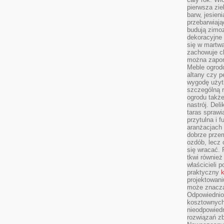
pierwsza zie
barw, jesien
przebarwiają
budują zimoz
dekoracyjne 
się w martw
zachowuje ch
można zapom
Meble ogrodo
altany czy p
wygodę użyt
szczególną r
ogrodu takż
nastrój. Del
taras sprawia
przytulna i
aranżacjach 
dobrze przem
ozdób, lecz 
się wracać.
tkwi również
właścicieli 
praktyczny
k
projektowani
może znaczą
Odpowiednio
kosztownych 
nieodpowied
rozwiązań zb