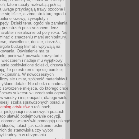
leń, latem rabaty rozkwitają pełnią
ią uwagę przyciągają trawy ozdobne i
ce się liście, a zimą strukturę ogrodu
ielone krzewy, żywopłoty i
pędy. Dzięki temu ogród nie zamienia
ą przestrzeń poza sezonem, lecz
arakter niezależnie od pory roku. Nie
inać o znaczeniu małej architektury.
we, oświetlenie, donice, obrzeża,
ergole budują klimat i wpływają na
kowania. Oświetlenie ma tu
olę, ponieważ pozwala korzystać z
e wieczorem i nadaje mu wyjątkowy
ikatnie podświetlone ścieżki, drzewa lub
ją, że przestrzeń staje się bardziej
 funkcjonalna. W nowoczesnych
liczy się umiar, spójność materiałów i
yślane detale. Nie chodzi o nadmiar
o stworzenie miejsca, do którego chce
 Połowa sukcesu w urządzaniu ogrodu
 w wiedzy i inspiracjach, dlatego wielu
posesji szuka sprawdzonych porad, a
atalog artykułów
o roślinach,
u, pielęgnacji i sezonowych pracach
co ułatwić podejmowanie decyzji.
 dobrane wskazówki pomagają uniknąć
błędów, takich jak sadzenie roślin
nich do stanowiska czy wybór
yt trudnych w utrzymaniu.