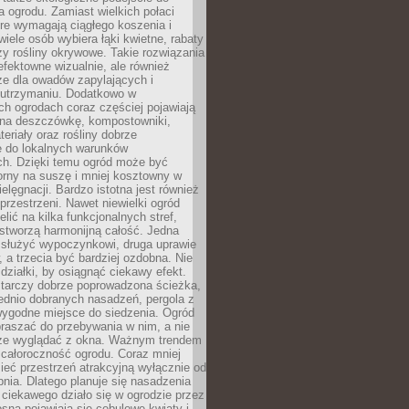
a ogrodu. Zamiast wielkich połaci
óre wymagają ciągłego koszenia i
wiele osób wybiera łąki kwietne, rabaty
zy rośliny okrywowe. Takie rozwiązania
 efektowne wizualnie, ale również
ze dla owadów zapylających i
w utrzymaniu. Dodatkowo w
h ogrodach coraz częściej pojawiają
i na deszczówkę, kompostowniki,
teriały oraz rośliny dobrze
 do lokalnych warunków
ch. Dzięki temu ogród może być
orny na suszę i mniej kosztowny w
ielęgnacji. Bardzo istotna jest również
rzestrzeni. Nawet niewielki ogród
lić na kilka funkcjonalnych stref,
stworzą harmonijną całość. Jedna
służyć wypoczynkowi, druga uprawie
w, a trzecia być bardziej ozdobna. Nie
 działki, by osiągnąć ciekawy efekt.
arczy dobrze poprowadzona ścieżka,
ednio dobranych nasadzeń, pergola z
wygodne miejsce do siedzenia. Ogród
raszać do przebywania w nim, a nie
rze wyglądać z okna. Ważnym trendem
ż całoroczność ogrodu. Coraz mniej
eć przestrzeń atrakcyjną wyłącznie od
pnia. Dlatego planuje się nasadzenia
 ciekawego działo się w ogrodzie przez
osną pojawiają się cebulowe kwiaty i