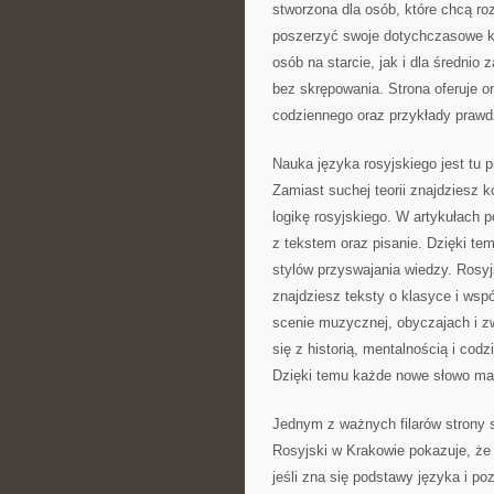
stworzona dla osób, które chcą roz
poszerzyć swoje dotychczasowe ko
osób na starcie, jak i dla średni
bez skrępowania. Strona oferuje o
codziennego oraz przykłady prawd
Nauka języka rosyjskiego jest tu 
Zamiast suchej teorii znajdziesz 
logikę rosyjskiego. W artykułach p
z tekstem oraz pisanie. Dzięki t
stylów przyswajania wiedzy. Rosyj
znajdziesz teksty o klasyce i wsp
scenie muzycznej, obyczajach i zw
się z historią, mentalnością i c
Dzięki temu każde nowe słowo ma s
Jednym z ważnych filarów strony 
Rosyjski w Krakowie pokazuje, że
jeśli zna się podstawy języka i poz