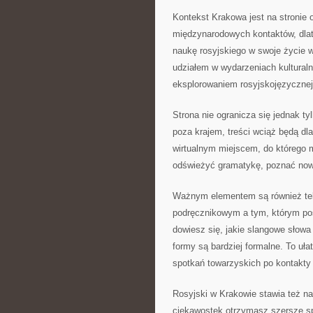
Kontekst Krakowa jest na stronie o
międzynarodowych kontaktów, dlat
naukę rosyjskiego w swoje życie w
udziałem w wydarzeniach kultura
eksplorowaniem rosyjskojęzycznej l
Strona nie ogranicza się jednak ty
poza krajem, treści wciąż będą dla
wirtualnym miejscem, do którego
odświeżyć gramatykę, poznać nowe
Ważnym elementem są również te
podręcznikowym a tym, którym pos
dowiesz się, jakie slangowe słowa 
formy są bardziej formalne. To uł
spotkań towarzyskich po kontakty
Rosyjski w Krakowie stawia też n
ciekawostek otrzymasz szersze sp