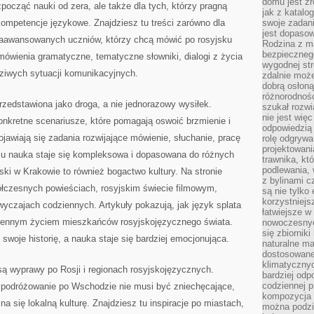
domu jest zr
począć nauki od zera, ale także dla tych, którzy pragną
jak z katalo
mpetencje językowe. Znajdziesz tu treści zarówno dla
swoje zadani
jest dopaso
o zaawansowanych uczniów, którzy chcą mówić po rosyjsku
Rodzina z m
bezpiecznego
mówienia gramatyczne, tematyczne słowniki, dialogi z życia
wygodnej st
ziwych sytuacji komunikacyjnych.
zdalnie moż
dobrą osłoną 
różnorodnośc
przedstawiona jako droga, a nie jednorazowy wysiłek.
szukał rozw
nie jest wię
konkretne scenariusze, które pomagają oswoić brzmienie i
odpowiedzią 
ojawiają się zadania rozwijające mówienie, słuchanie, pracę
rolę odgrywa
projektowani
emu nauka staje się kompleksowa i dopasowana do różnych
trawnika, kt
podlewania, 
ski w Krakowie to również bogactwo kultury. Na stronie
z bylinami c
ółczesnych powieściach, rosyjskim świecie filmowym,
są nie tylko
korzystniejs
yczajach codziennych. Artykuły pokazują, jak język splata
łatwiejsze 
odziennym życiem mieszkańców rosyjskojęzycznego świata.
nowoczesnyc
się zbiornik
woje historię, a nauka staje się bardziej emocjonująca.
naturalne ma
dostosowane
klimatyczny
są wyprawy po Rosji i regionach rosyjskojęzycznych.
bardziej odp
codziennej p
 podróżowanie po Wschodzie nie musi być zniechęcające,
kompozycja p
na się lokalną kulturę. Znajdziesz tu inspiracje po miastach,
można podzie