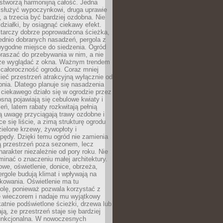
stworzą harmonijną całość. Jedna
służyć wypoczynkowi, druga uprawie
w, a trzecia być bardziej ozdobna. Nie
 działki, by osiągnąć ciekawy efekt.
arczy dobrze poprowadzona ścieżka,
ednio dobranych nasadzeń, pergola z
wygodne miejsce do siedzenia. Ogród
raszać do przebywania w nim, a nie
rze wyglądać z okna. Ważnym trendem
ż całoroczność ogrodu. Coraz mniej
eć przestrzeń atrakcyjną wyłącznie od
pnia. Dlatego planuje się nasadzenia
 ciekawego działo się w ogrodzie przez
osną pojawiają się cebulowe kwiaty i
leń, latem rabaty rozkwitają pełnią
ią uwagę przyciągają trawy ozdobne i
ce się liście, a zimą strukturę ogrodu
ielone krzewy, żywopłoty i
pędy. Dzięki temu ogród nie zamienia
ą przestrzeń poza sezonem, lecz
arakter niezależnie od pory roku. Nie
inać o znaczeniu małej architektury.
we, oświetlenie, donice, obrzeża,
ergole budują klimat i wpływają na
kowania. Oświetlenie ma tu
olę, ponieważ pozwala korzystać z
e wieczorem i nadaje mu wyjątkowy
ikatnie podświetlone ścieżki, drzewa lub
ją, że przestrzeń staje się bardziej
 funkcjonalna. W nowoczesnych