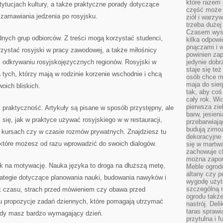
które razem 
ytucjach kultury, a także praktyczne porady dotyczące
część może 
 zamawiania jedzenia po rosyjsku.
ziół i warzy
trzeba dużej
Czasem wyst
dnych grup odbiorców. Z treści mogą korzystać studenci,
kilka odpowi
pnączami i 
zystać rosyjski w pracy zawodowej, a także miłośnicy
powinien zap
odkrywaniu rosyjskojęzycznych regionów. Rosyjski w
jedynie dob
staje się te
 tych, którzy mają w rodzinie korzenie wschodnie i chcą
osób chce mi
maja do sier
woich bliskich.
tak, aby coś
cały rok. Wi
pierwsza zie
 praktyczność. Artykuły są pisane w sposób przystępny, ale
barw, jesien
się, jak w praktyce używać rosyjskiego w w restauracji,
przebarwiają
budują zimoz
 kursach czy w czasie rozmów prywatnych. Znajdziesz tu
dekoracyjne 
 które możesz od razu wprowadzić do swoich dialogów.
się w martw
zachowuje ch
można zapom
sk na motywację. Nauka języka to droga na dłuższą metę,
Meble ogrodo
altany czy p
strategie dotyczące planowania nauki, budowania nawyków i
wygodę użyt
szczególną r
ak czasu, strach przed mówieniem czy obawa przed
ogrodu takż
tu propozycje zadań dziennych, które pomagają utrzymać
nastrój. Del
taras sprawia
gdy masz bardzo wymagający dzień.
przytulna i