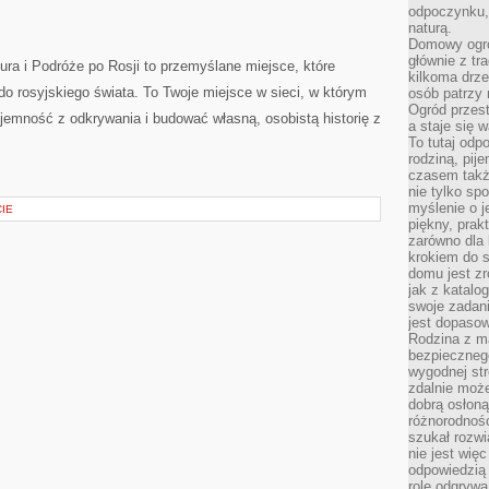
odpoczynku, 
naturą.
Domowy ogró
głównie z tr
ura i Podróże po Rosji to przemyślane miejsce, które
kilkoma drz
do rosyjskiego świata. To Twoje miejsce w sieci, w którym
osób patrzy 
Ogród przes
jemność z odkrywania i budować własną, osobistą historię z
a staje się
To tutaj od
rodziną, pij
czasem także
nie tylko sp
myślenie o 
IE
piękny, prak
zarówno dla 
krokiem do s
domu jest zr
jak z katalo
swoje zadani
jest dopaso
Rodzina z m
bezpiecznego
wygodnej st
zdalnie moż
dobrą osłoną 
różnorodnośc
szukał rozw
nie jest wię
odpowiedzią 
rolę odgrywa