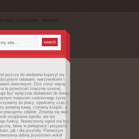
SCRIBE
FACEBOOK
TWITTER
d jeszcze do niedawna kojarzył się
adycyjnymi rabatami, warzywnikiem i
ewami owocowymi. Dziś coraz więcej
na tę przestrzeń znacznie szerzej.
taje być wyłącznie dodatkiem do domu,
 ważnym miejscem codziennego życia.
poczywamy po pracy, spędzamy czas z
emy poranną kawę, czytamy książki, a
 pracujemy zdalnie. Zmienia się więc
osób urządzania ogrodu, ale też
jego funkcji. Nowoczesny ogród ma być
tyczny, łatwy w pielęgnacji i przyjazny
ludzi, jak i dla przyrody. Pierwszym
tworzenia dobrej przestrzeni wokół