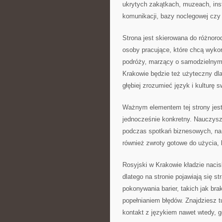
ukrytych zakątkach, muzeach, inst
komunikacji, bazy noclegowej czy
Strona jest skierowana do różnoro
osoby pracujące, które chcą wykor
podróży, marzący o samodzielnym 
Krakowie będzie też użyteczny dla
głębiej zrozumieć język i kulturę s
Ważnym elementem tej strony jest
jednocześnie konkretny. Nauczysz 
podczas spotkań biznesowych, na
również zwroty gotowe do użycia,
Rosyjski w Krakowie kładzie naci
dlatego na stronie pojawiają się 
pokonywania barier, takich jak br
popełnianiem błędów. Znajdziesz 
kontakt z językiem nawet wtedy, 