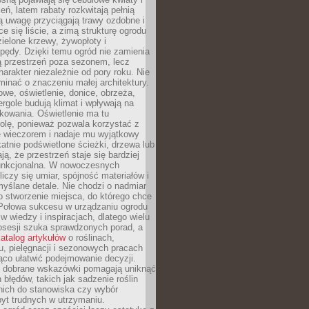
leń, latem rabaty rozkwitają pełnią
ią uwagę przyciągają trawy ozdobne i
ce się liście, a zimą strukturę ogrodu
ielone krzewy, żywopłoty i
pędy. Dzięki temu ogród nie zamienia
ą przestrzeń poza sezonem, lecz
arakter niezależnie od pory roku. Nie
inać o znaczeniu małej architektury.
we, oświetlenie, donice, obrzeża,
ergole budują klimat i wpływają na
kowania. Oświetlenie ma tu
olę, ponieważ pozwala korzystać z
e wieczorem i nadaje mu wyjątkowy
ikatnie podświetlone ścieżki, drzewa lub
ją, że przestrzeń staje się bardziej
 funkcjonalna. W nowoczesnych
liczy się umiar, spójność materiałów i
yślane detale. Nie chodzi o nadmiar
o stworzenie miejsca, do którego chce
 Połowa sukcesu w urządzaniu ogrodu
 w wiedzy i inspiracjach, dlatego wielu
posesji szuka sprawdzonych porad, a
atalog artykułów
o roślinach,
u, pielęgnacji i sezonowych pracach
co ułatwić podejmowanie decyzji.
 dobrane wskazówki pomagają uniknąć
błędów, takich jak sadzenie roślin
nich do stanowiska czy wybór
yt trudnych w utrzymaniu.