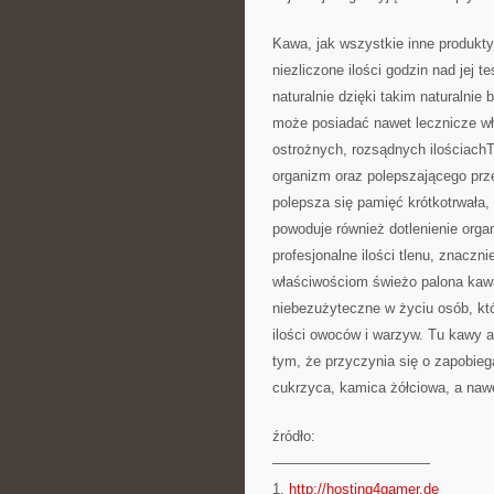
Kawa, jak wszystkie inne produkty
niezliczone ilości godzin nad jej 
naturalnie dzięki takim naturalni
może posiadać nawet lecznicze wł
ostrożnych, rozsądnych ilościachT
organizm oraz polepszającego prz
polepsza się pamięć krótkotrwała,
powoduje również dotlenienie orga
profesjonalne ilości tlenu, znaczn
właściwościom świeżo palona kawa
niebezużyteczne w życiu osób, któ
ilości owoców i warzyw. Tu kawy a
tym, że przyczynia się o zapobie
cukrzyca, kamica żółciowa, a naw
źródło:
———————————
1.
http://hosting4gamer.de