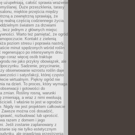
ę uzupełniają, całość sprawia wrażenie
zemyślanej. Duże przeszklenia, tarasy
salonu, miękkie przejścia między
trzną a zewnętrzną sprawiają, że
się realną częścią codziennego życia.
 oddzielnym światem za drzwiami
, lecz jednym z głównych miejsc
ywności. Warto też pamiętać, że ogród
amopoczucie. Kontakt z zielenią
iża poziom stresu i poprawia nastrój.
aście minut spędzonych wśród roślin
ć regenerująco po intensywnym dniu.
ego coraz więcej osób traktuje
ogrodu nie jako przykry obowiązek, ale
dpoczynku. Sadzenie, przycinanie,
zy obserwowanie wzrostu roślin daje
awczości i satysfakcji, której często
iecie wirtualnym. Piękny ogród nie
nia na dzień. To proces, który wymaga
, obserwacji i gotowości do
 zmian. Rośliny rosną, warunki
 zmieniają, a wraz z nimi ewoluują
cicieli. I właśnie to jest w ogrodzie
. Nigdy nie jest projektem całkowicie
 Zawsze można coś dosadzić,
oprawić, rozbudować lub uprościć.
ewa razem z domem i jego
i. Jeśli zostanie zaplanowany z
tanie się nie tylko estetycznym
budynku, ale prawdziwą przestrzenią