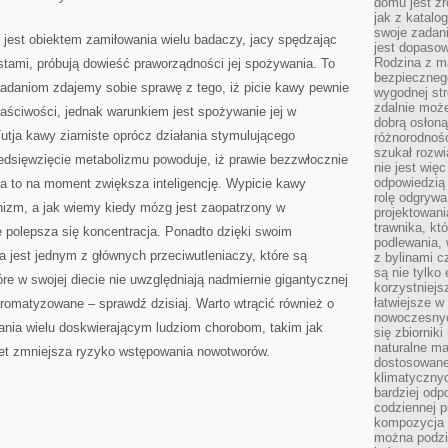
domu jest zr
DOSTARCZAMY
jak z katalo
NASZEMU
swoje zadani
ORGANIZMOWI,
 jest obiektem zamiłowania wielu badaczy, jacy spędzając
BEZ
jest dopaso
NAJMNIEJSZEGO
Rodzina z m
testami, próbują dowieść praworządności jej spożywania. To
WYJĄTKU
MA
bezpiecznego
e badaniom zdajemy sobie sprawę z tego, iż picie kawy pewnie
WPŁYW
wygodnej st
NA
zdalnie moż
NASZE
aściwości, jednak warunkiem jest spożywanie jej w
ŻYCIE
dobrą osłoną 
ORAZ
utja kawy ziarniste oprócz działania stymulującego
różnorodnośc
ZDROWIE
szukał rozw
edsięwzięcie metabolizmu powoduje, iż prawie bezzwłocznie
nie jest wię
odpowiedzią 
 a to na moment zwiększa inteligencję. Wypicie kawy
rolę odgrywa
nizm, a jak wiemy kiedy mózg jest zaopatrzony w
projektowani
trawnika, kt
ie polepsza się koncentracja. Ponadto dzięki swoim
podlewania, 
 jest jednym z głównych przeciwutleniaczy, które są
z bylinami c
są nie tylko
re w swojej diecie nie uwzględniają nadmiernie gigantycznej
korzystniejs
łatwiejsze 
romatyzowane – sprawdź dzisiaj. Warto wtrącić również o
nowoczesnyc
gania wielu doskwierającym ludziom chorobom, takim jak
się zbiornik
naturalne ma
et zmniejsza ryzyko wstępowania nowotworów.
dostosowane
klimatyczny
bardziej odp
codziennej p
kompozycja p
można podzie