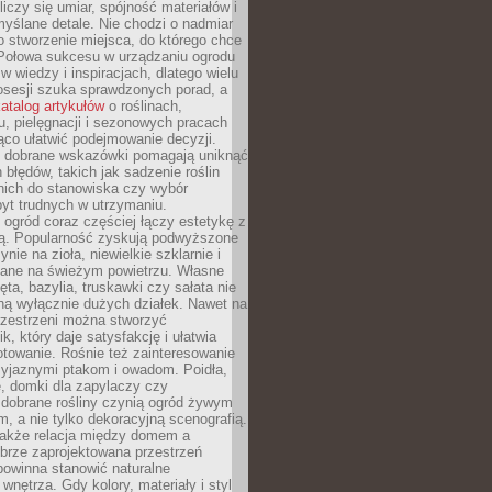
liczy się umiar, spójność materiałów i
yślane detale. Nie chodzi o nadmiar
o stworzenie miejsca, do którego chce
 Połowa sukcesu w urządzaniu ogrodu
 w wiedzy i inspiracjach, dlatego wielu
posesji szuka sprawdzonych porad, a
atalog artykułów
o roślinach,
u, pielęgnacji i sezonowych pracach
co ułatwić podejmowanie decyzji.
 dobrane wskazówki pomagają uniknąć
błędów, takich jak sadzenie roślin
nich do stanowiska czy wybór
yt trudnych w utrzymaniu.
ogród coraz częściej łączy estetykę z
ą. Popularność zyskują podwyższone
ynie na zioła, niewielkie szklarnie i
niane na świeżym powietrzu. Własne
ęta, bazylia, truskawki czy sałata nie
ną wyłącznie dużych działek. Nawet na
przestrzeni można stworzyć
k, który daje satysfakcję i ułatwia
towanie. Rośnie też zainteresowanie
zyjaznymi ptakom i owadom. Poidła,
, domki dla zapylaczy czy
 dobrane rośliny czynią ogród żywym
 a nie tylko dekoracyjną scenografią.
 także relacja między domem a
brze zaprojektowana przestrzeń
powinna stanowić naturalne
 wnętrza. Gdy kolory, materiały i styl