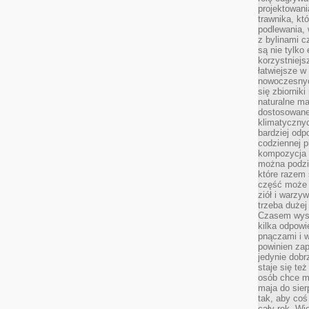
projektowani
trawnika, kt
podlewania, 
z bylinami c
są nie tylko
korzystniejs
łatwiejsze 
nowoczesnyc
się zbiornik
naturalne ma
dostosowane
klimatyczny
bardziej odp
codziennej p
kompozycja p
można podzie
które razem 
część może 
ziół i warzy
trzeba dużej
Czasem wyst
kilka odpowi
pnączami i 
powinien zap
jedynie dob
staje się te
osób chce mi
maja do sier
tak, aby coś
cały rok. Wi