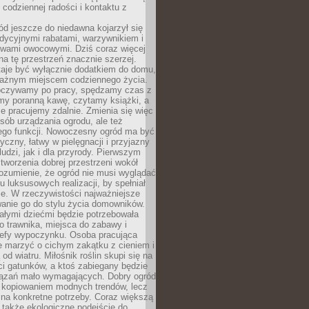
codziennej radości i kontaktu z
d jeszcze do niedawna kojarzył się
adycyjnymi rabatami, warzywnikiem i
ewami owocowymi. Dziś coraz więcej
na tę przestrzeń znacznie szerzej.
taje być wyłącznie dodatkiem do domu,
 ważnym miejscem codziennego życia.
poczywamy po pracy, spędzamy czas z
emy poranną kawę, czytamy książki, a
 pracujemy zdalnie. Zmienia się więc
osób urządzania ogrodu, ale też
jego funkcji. Nowoczesny ogród ma być
tyczny, łatwy w pielęgnacji i przyjazny
ludzi, jak i dla przyrody. Pierwszym
tworzenia dobrej przestrzeni wokół
ozumienie, że ogród nie musi wyglądać
gu luksusowych realizacji, by spełniał
e. W rzeczywistości najważniejsze
wanie go do stylu życia domowników.
ałymi dziećmi będzie potrzebowała
 trawnika, miejsca do zabawy i
refy wypoczynku. Osoba pracująca
e marzyć o cichym zakątku z cieniem i
od wiatru. Miłośnik roślin skupi się na
i gatunków, a ktoś zabiegany będzie
iązań mało wymagających. Dobry ogród
c kopiowaniem modnych trendów, lecz
na konkretne potrzeby. Coraz większą
 także ekologiczne podejście do