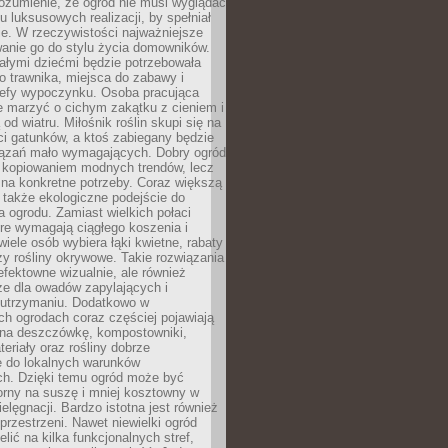
ozumienie, że ogród nie musi wyglądać
gu luksusowych realizacji, by spełniał
e. W rzeczywistości najważniejsze
wanie go do stylu życia domowników.
ałymi dziećmi będzie potrzebowała
 trawnika, miejsca do zabawy i
refy wypoczynku. Osoba pracująca
e marzyć o cichym zakątku z cieniem i
od wiatru. Miłośnik roślin skupi się na
i gatunków, a ktoś zabiegany będzie
iązań mało wymagających. Dobry ogród
c kopiowaniem modnych trendów, lecz
na konkretne potrzeby. Coraz większą
 także ekologiczne podejście do
a ogrodu. Zamiast wielkich połaci
óre wymagają ciągłego koszenia i
wiele osób wybiera łąki kwietne, rabaty
zy rośliny okrywowe. Takie rozwiązania
 efektowne wizualnie, ale również
ze dla owadów zapylających i
w utrzymaniu. Dodatkowo w
h ogrodach coraz częściej pojawiają
i na deszczówkę, kompostowniki,
teriały oraz rośliny dobrze
 do lokalnych warunków
ch. Dzięki temu ogród może być
orny na suszę i mniej kosztowny w
ielęgnacji. Bardzo istotna jest również
rzestrzeni. Nawet niewielki ogród
lić na kilka funkcjonalnych stref,