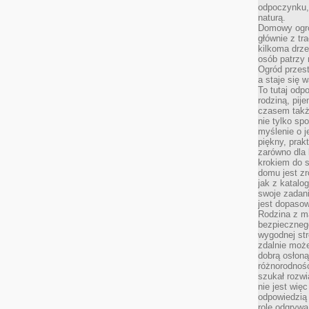
odpoczynku, 
naturą.
Domowy ogró
głównie z tr
kilkoma drz
osób patrzy 
Ogród przes
a staje się
To tutaj od
rodziną, pij
czasem także
nie tylko sp
myślenie o 
piękny, prak
zarówno dla 
krokiem do s
domu jest zr
jak z katalo
swoje zadani
jest dopaso
Rodzina z m
bezpiecznego
wygodnej st
zdalnie moż
dobrą osłoną 
różnorodnośc
szukał rozw
nie jest wię
odpowiedzią 
rolę odgrywa