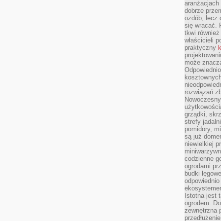
aranżacjach 
dobrze przem
ozdób, lecz 
się wracać.
tkwi również
właścicieli 
praktyczny
k
projektowani
może znaczą
Odpowiednio
kosztownych 
nieodpowied
rozwiązań zb
Nowoczesny 
użytkowości
grządki, skrz
strefy jadal
pomidory, mi
są już dome
niewielkiej 
miniwarzywni
codzienne go
ogrodami pr
budki lęgowe
odpowiednio
ekosystemem,
Istotna jest
ogrodem. Do
zewnętrzna 
przedłużenie