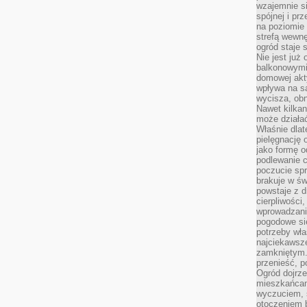
wzajemnie si
spójnej i pr
na poziomie 
strefą wewnę
ogród staje 
Nie jest już
balkonowymi
domowej akt
wpływa na s
wycisza, obn
Nawet kilkan
może działa
Właśnie dlat
pielęgnację 
jako formę o
podlewanie c
poczucie spr
brakuje w św
powstaje z d
cierpliwości
wprowadzania
pogodowe się
potrzeby właś
najciekawsze
zamkniętym.
przenieść, p
Ogród dojrz
mieszkańcam
wyczuciem, s
otoczeniem 