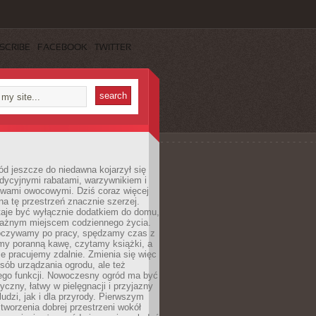
SCRIBE
FACEBOOK
TWITTER
d jeszcze do niedawna kojarzył się
adycyjnymi rabatami, warzywnikiem i
ewami owocowymi. Dziś coraz więcej
na tę przestrzeń znacznie szerzej.
taje być wyłącznie dodatkiem do domu,
 ważnym miejscem codziennego życia.
poczywamy po pracy, spędzamy czas z
emy poranną kawę, czytamy książki, a
 pracujemy zdalnie. Zmienia się więc
osób urządzania ogrodu, ale też
jego funkcji. Nowoczesny ogród ma być
tyczny, łatwy w pielęgnacji i przyjazny
ludzi, jak i dla przyrody. Pierwszym
tworzenia dobrej przestrzeni wokół