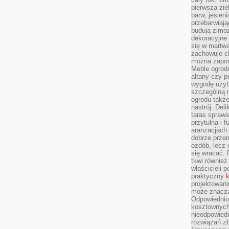
pierwsza zie
barw, jesien
przebarwiają
budują zimoz
dekoracyjne 
się w martw
zachowuje ch
można zapom
Meble ogrodo
altany czy p
wygodę użyt
szczególną r
ogrodu takż
nastrój. Del
taras sprawia
przytulna i
aranżacjach 
dobrze przem
ozdób, lecz 
się wracać.
tkwi również
właścicieli 
praktyczny
k
projektowani
może znaczą
Odpowiednio
kosztownych 
nieodpowied
rozwiązań zb