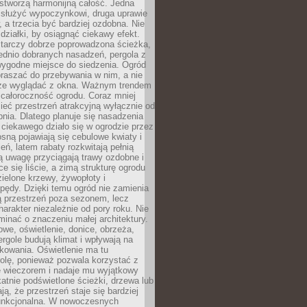
stworzą harmonijną całość. Jedna
służyć wypoczynkowi, druga uprawie
w, a trzecia być bardziej ozdobna. Nie
 działki, by osiągnąć ciekawy efekt.
arczy dobrze poprowadzona ścieżka,
ednio dobranych nasadzeń, pergola z
wygodne miejsce do siedzenia. Ogród
raszać do przebywania w nim, a nie
rze wyglądać z okna. Ważnym trendem
ż całoroczność ogrodu. Coraz mniej
eć przestrzeń atrakcyjną wyłącznie od
pnia. Dlatego planuje się nasadzenia
 ciekawego działo się w ogrodzie przez
osną pojawiają się cebulowe kwiaty i
leń, latem rabaty rozkwitają pełnią
ią uwagę przyciągają trawy ozdobne i
ce się liście, a zimą strukturę ogrodu
ielone krzewy, żywopłoty i
pędy. Dzięki temu ogród nie zamienia
ą przestrzeń poza sezonem, lecz
arakter niezależnie od pory roku. Nie
inać o znaczeniu małej architektury.
we, oświetlenie, donice, obrzeża,
ergole budują klimat i wpływają na
kowania. Oświetlenie ma tu
olę, ponieważ pozwala korzystać z
e wieczorem i nadaje mu wyjątkowy
ikatnie podświetlone ścieżki, drzewa lub
ją, że przestrzeń staje się bardziej
 funkcjonalna. W nowoczesnych