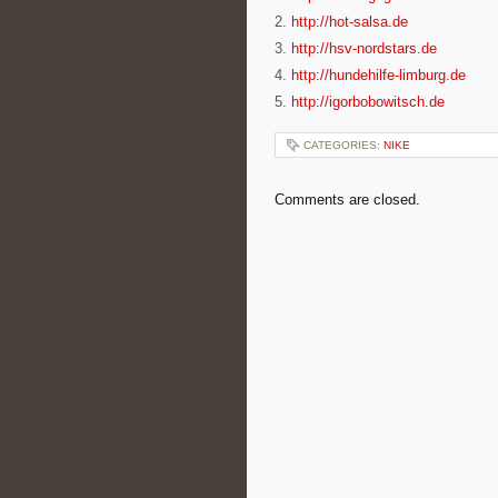
2.
http://hot-salsa.de
3.
http://hsv-nordstars.de
4.
http://hundehilfe-limburg.de
5.
http://igorbobowitsch.de
CATEGORIES:
NIKE
Comments are closed.