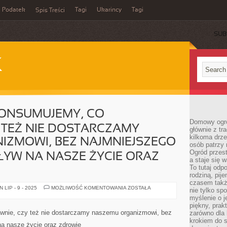
Podatek
Tagi
Ukarincy
Tagi
Spis Treści
SUB
K
ONSUMUJEMY, CO
Domowy ogró
 TEŻ NIE DOSTARCZAMY
głównie z tr
kilkoma drz
IZMOWI, BEZ NAJMNIEJSZEGO
osób patrzy 
Ogród przes
YW NA NASZE ŻYCIE ORAZ
a staje się
To tutaj od
rodziną, pij
czasem także
WSZYSTKO
LIP - 9 - 2025
MOŻLIWOŚĆ KOMENTOWANIA
ZOSTAŁA
nie tylko sp
CO
myślenie o 
KONSUMUJEMY,
CO
piękny, prak
ŚWIADOMIE,
nie, czy też nie dostarczamy naszemu organizmowi, bez
zarówno dla 
CZY
krokiem do s
TEŻ
a nasze życie oraz zdrowie
NIE