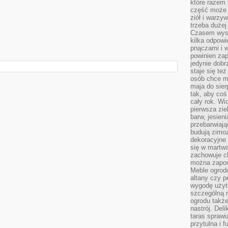
które razem 
część może 
ziół i warzy
trzeba dużej
Czasem wyst
kilka odpowi
pnączami i 
powinien zap
jedynie dob
staje się te
osób chce mi
maja do sier
tak, aby coś
cały rok. Wi
pierwsza zie
barw, jesien
przebarwiają
budują zimoz
dekoracyjne 
się w martw
zachowuje ch
można zapom
Meble ogrodo
altany czy p
wygodę użyt
szczególną r
ogrodu takż
nastrój. Del
taras sprawia
przytulna i