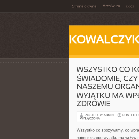
Archiwum
Strona główna
Łódź
KOWALCZY
WSZYSTKO CO K
ŚWIADOMIE, CZY
NASZEMU ORGAN
WYJĄTKU MA WPŁ
ZDROWIE
POSTED BY ADMIN
POSTED ON 
WYŁĄCZONA
Wszystko co spożywamy, co wpraw
najmniejszego wyjątku ma wpływ n