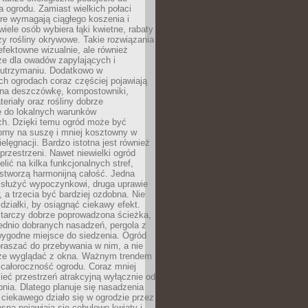
a ogrodu. Zamiast wielkich połaci
óre wymagają ciągłego koszenia i
wiele osób wybiera łąki kwietne, rabaty
zy rośliny okrywowe. Takie rozwiązania
 efektowne wizualnie, ale również
ze dla owadów zapylających i
w utrzymaniu. Dodatkowo w
h ogrodach coraz częściej pojawiają
i na deszczówkę, kompostowniki,
teriały oraz rośliny dobrze
 do lokalnych warunków
ch. Dzięki temu ogród może być
orny na suszę i mniej kosztowny w
ielęgnacji. Bardzo istotna jest również
rzestrzeni. Nawet niewielki ogród
lić na kilka funkcjonalnych stref,
stworzą harmonijną całość. Jedna
służyć wypoczynkowi, druga uprawie
w, a trzecia być bardziej ozdobna. Nie
 działki, by osiągnąć ciekawy efekt.
arczy dobrze poprowadzona ścieżka,
ednio dobranych nasadzeń, pergola z
wygodne miejsce do siedzenia. Ogród
raszać do przebywania w nim, a nie
rze wyglądać z okna. Ważnym trendem
ż całoroczność ogrodu. Coraz mniej
eć przestrzeń atrakcyjną wyłącznie od
pnia. Dlatego planuje się nasadzenia
 ciekawego działo się w ogrodzie przez
osną pojawiają się cebulowe kwiaty i