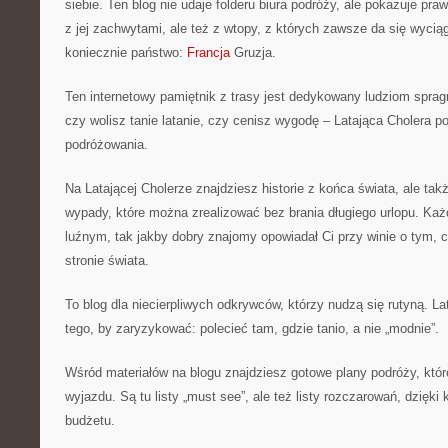
siebie. Ten blog nie udaje folderu biura podróży, ale pokazuje pr
z jej zachwytami, ale też z wtopy, z których zawsze da się wycią
koniecznie państwo:
Francja
Gruzja.
Ten internetowy pamiętnik z trasy jest dedykowany ludziom spra
czy wolisz tanie latanie, czy cenisz wygodę – Latająca Cholera p
podróżowania.
Na Latającej Cholerze znajdziesz historie z końca świata, ale tak
wypady, które można zrealizować bez brania długiego urlopu. Każd
luźnym, tak jakby dobry znajomy opowiadał Ci przy winie o tym, c
stronie świata.
To blog dla niecierpliwych odkrywców, którzy nudzą się rutyną. L
tego, by zaryzykować: polecieć tam, gdzie tanio, a nie „modnie”.
Wśród materiałów na blogu znajdziesz gotowe plany podróży, które
wyjazdu. Są tu listy „must see”, ale też listy rozczarowań, dzięki
budżetu.