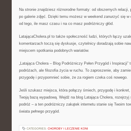
Na stronie znajdziesz różnorodne formaty: od obszernych relacji, 
po galerie zdjęć. Dzięki temu możesz w weekend zanurzyć się w dł
od tego, ile masz czasu i na co masz podróżniczy głód.
LatającaCholera.pl to także społeczność ludzi, których łączy uza
komentarzach toczą się dyskusje, czytelnicy doradzają sobie naw
miejscem spotkania podobnych wariatów.
„Latająca Cholera – Blog Podróżniczy Pełen Przygód i Inspiracji” t
podróżach, ale filozofia życia w ruchu. To zaproszenie, aby zamie
przygodę i przypomnieć sobie, że za rogiem czeka coś nowego.
Jeśli szukasz miejsca, która połączy śmiech, przygodę i konkret,
Twoją bazą wypadową. Wejdź na blog Latająca Cholera, rozejrzyj si
podróż – a ten podróżniczy zakątek internetu stanie się Twoim 
świata pełnego przygód.
CATEGORIES:
CHOROBY I LECZENIE KONI