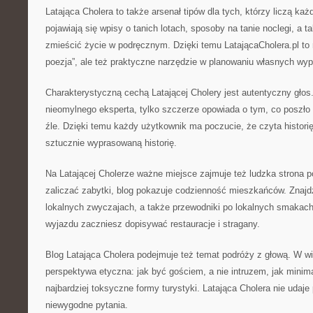
Latająca Cholera to także arsenał tipów dla tych, którzy liczą ka
pojawiają się wpisy o tanich lotach, sposoby na tanie noclegi, a t
zmieścić życie w podręcznym. Dzięki temu LatającaCholera.pl to
poezja”, ale też praktyczne narzędzie w planowaniu własnych wyp
Charakterystyczną cechą Latającej Cholery jest autentyczny głos. A
nieomylnego eksperta, tylko szczerze opowiada o tym, co poszło s
źle. Dzięki temu każdy użytkownik ma poczucie, że czyta historię 
sztucznie wyprasowaną historię.
Na Latającej Cholerze ważne miejsce zajmuje też ludzka strona p
zaliczać zabytki, blog pokazuje codzienność mieszkańców. Znajd
lokalnych zwyczajach, a także przewodniki po lokalnych smakach,
wyjazdu zaczniesz dopisywać restauracje i stragany.
Blog Latająca Cholera podejmuje też temat podróży z głową. W wie
perspektywa etyczna: jak być gościem, a nie intruzem, jak minima
najbardziej toksyczne formy turystyki. Latająca Cholera nie udaje 
niewygodne pytania.