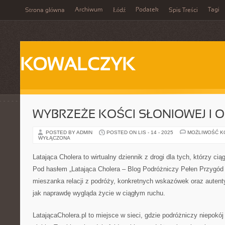
Archiwum
Podatek
Tagi
Strona główna
Łódź
Spis Treści
KOWALCZYK
WYBRZEŻE KOŚCI SŁONIOWEJ I 
POSTED BY ADMIN
POSTED ON LIS - 14 - 2025
MOŻLIWOŚĆ 
WYŁĄCZONA
Latająca Cholera to wirtualny dziennik z drogi dla tych, którzy c
Pod hasłem „Latająca Cholera – Blog Podróżniczy Pełen Przygód i 
mieszanka relacji z podróży, konkretnych wskazówek oraz auten
jak naprawdę wygląda życie w ciągłym ruchu.
LatającaCholera.pl to miejsce w sieci, gdzie podróżniczy niepokó