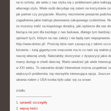
na to ochotę, ale wielu z nas styka się z problemami jakie trakt
własnego stylu. Wiele osób decyduje się zatem na korzystanie z
jak partner czy przyjaciele. Musimy niezmiernie poważnie podcho
zagadnienia jakie traktuje planowania zakupowego szaleństwa. 
że możemy trafić na kiepskiego doradcę, jaki wybierze dla nas d
bieżąca nie jest dla każdego z nas łaskawa, dlatego tym bardzie
opiniach tych, którym na nas zależy i nie będą nam niepoprawni
http://www.dortex.pl/. Prościej idzie nam zazwyczaj z takimi szcz
biżuteria – tutaj gigantyczne znaczenie ma to co nam się realnie
naszej własnej urody. Należałoby skorzystać z dyspozycji jakie d
mamy dostęp w chwili obecnej. Warto wiedzieć jak wiele interesu
w XXI wieku. To naturalnie dzięki Internetowi można uzupełniać 
większych problemów, top niezwykle interesująca opcja. Jeszcze k
ubrania rodem z USA trzeba było udać się za ocean.
źródło:
———————————
1.
sprawdź szczegóły
2.
więcej treści