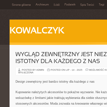
Archiwum
Podatek
Tagi
Strona główna
Łódź
Spis Treści
KOWALCZYK
WYGLĄD ZEWNĘTRZNY JEST NIEZ
ISTOTNY DLA KAŻDEGO Z NAS
POSTED BY ADMIN
POSTED ON LIP - 14 - 2025
MOŻLIWOŚĆ 
WYŁĄCZONA
Design zewnętrzny jest bardzo istotny dla każdego z nas
Kupowanie należytych akcesoriów to pokaźne wyzwanie. Nie każ
wskazówkę z limitami jakie traktują wybierania dla siebie słusznyc
stosownych akcesoriów. Moda zezwala na kreowanie własnego wi