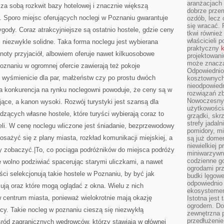
aranżacjach 
e za sobą rozkwit bazy hotelowej i znacznie większą
dobrze przem
. Sporo miejsc oferujących noclegi w Poznaniu gwarantuje
ozdób, lecz 
się wracać.
ody. Coraz atrakcyjniejsze są ostatnio hostele, gdzie ceny
tkwi również
właścicieli 
i niezwykle solidne. Taka forma noclegu jest wybierana
praktyczny
k
noty przyjaciół, albowiem oferuje nawet kilkuosobowe
projektowani
może znaczą
poznaniu w ogromnej ofercie zawierają też pokoje
Odpowiednio
 wyśmienicie dla par, małżeństw czy po prostu dwóch
kosztownych 
nieodpowied
a konkurencja na rynku noclegowni powoduje, że ceny są w
rozwiązań zb
Nowoczesny 
jące, a kanon wysoki. Rozwój turystyki jest szansą dla
użytkowości
zących własne hostele, które turyści wybierają coraz to
grządki, skrz
strefy jadal
eli. W cenę noclegu wliczone jest śniadanie, bezprzewodowy
pomidory, mi
osażyć się z plany miasta, rozkład komunikacji miejskiej, a
są już dome
niewielkiej 
by zobaczyć.|To, co pociąga podróżników do miejsca podróży
miniwarzywni
codzienne go
e wolno podziwiać spacerując starymi uliczkami, a nawet
ogrodami pr
ści selekcjonują takie hostele w Poznaniu, by być jak
budki lęgowe
odpowiednio
esują oraz które mogą oglądać z okna. Wielu z nich
ekosystemem,
 centrum miasta, ponieważ wielokrotnie mają okazję
Istotna jest
ogrodem. Do
cy. Takie nocleg w poznaniu cieszą się niezwykłą
zewnętrzna 
przedłużenie
śród zagranicznych wędrowców, którzy stawiają w głównej