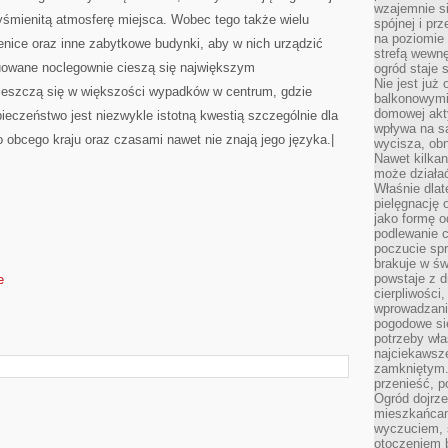
wzajemnie si
yśmienitą atmosferę miejsca. Wobec tego także wielu
spójnej i pr
na poziomie 
ienice oraz inne zabytkowe budynki, aby w nich urządzić
strefą wewnę
tuowane noclegownie cieszą się największym
ogród staje 
Nie jest już
ieszczą się w większości wypadków w centrum, gdzie
balkonowymi
domowej akt
eczeństwo jest niezwykle istotną kwestią szczególnie dla
wpływa na s
 obcego kraju oraz czasami nawet nie znają jego języka.|
wycisza, obn
Nawet kilkan
może działa
Właśnie dlat
pielęgnację 
jako formę o
podlewanie c
poczucie spr
brakuje w św
powstaje z d
e
cierpliwości
wprowadzania
pogodowe się
potrzeby właś
najciekawsze
zamkniętym.
przenieść, p
Ogród dojrz
mieszkańcam
wyczuciem, s
otoczeniem 