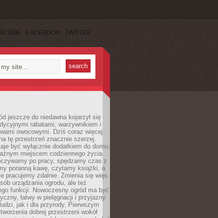
SCRIBE
FACEBOOK
TWITTER
d jeszcze do niedawna kojarzył się
adycyjnymi rabatami, warzywnikiem i
ewami owocowymi. Dziś coraz więcej
na tę przestrzeń znacznie szerzej.
taje być wyłącznie dodatkiem do domu,
 ważnym miejscem codziennego życia.
poczywamy po pracy, spędzamy czas z
emy poranną kawę, czytamy książki, a
 pracujemy zdalnie. Zmienia się więc
osób urządzania ogrodu, ale też
jego funkcji. Nowoczesny ogród ma być
tyczny, łatwy w pielęgnacji i przyjazny
ludzi, jak i dla przyrody. Pierwszym
tworzenia dobrej przestrzeni wokół