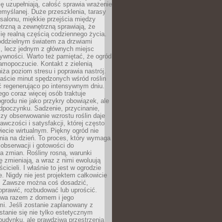
ę uzupełniają, całość sprawia wrażenie
zemyślanej. Duże przeszklenia, tarasy
salonu, miękkie przejścia między
trzną a zewnętrzną sprawiają, że
się realną częścią codziennego życia.
 oddzielnym światem za drzwiami
, lecz jednym z głównych miejsc
ywności. Warto też pamiętać, że ogród
amopoczucie. Kontakt z zielenią
iża poziom stresu i poprawia nastrój.
aście minut spędzonych wśród roślin
ć regenerująco po intensywnym dniu.
ego coraz więcej osób traktuje
ogrodu nie jako przykry obowiązek, ale
dpoczynku. Sadzenie, przycinanie,
zy obserwowanie wzrostu roślin daje
awczości i satysfakcji, której często
iecie wirtualnym. Piękny ogród nie
nia na dzień. To proces, który wymaga
, obserwacji i gotowości do
 zmian. Rośliny rosną, warunki
 zmieniają, a wraz z nimi ewoluują
cicieli. I właśnie to jest w ogrodzie
. Nigdy nie jest projektem całkowicie
 Zawsze można coś dosadzić,
oprawić, rozbudować lub uprościć.
ewa razem z domem i jego
i. Jeśli zostanie zaplanowany z
tanie się nie tylko estetycznym
budynku, ale prawdziwą przestrzenią