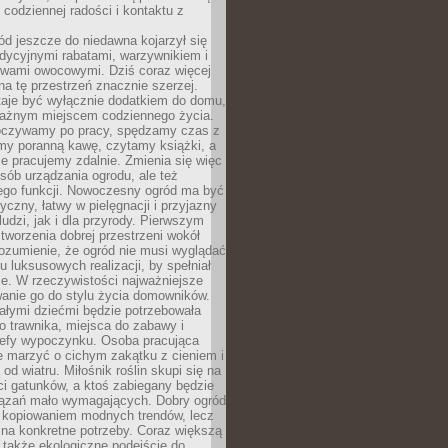
codziennej radości i kontaktu z
d jeszcze do niedawna kojarzył się
adycyjnymi rabatami, warzywnikiem i
ewami owocowymi. Dziś coraz więcej
na tę przestrzeń znacznie szerzej.
taje być wyłącznie dodatkiem do domu,
 ważnym miejscem codziennego życia.
poczywamy po pracy, spędzamy czas z
emy poranną kawę, czytamy książki, a
 pracujemy zdalnie. Zmienia się więc
osób urządzania ogrodu, ale też
jego funkcji. Nowoczesny ogród ma być
tyczny, łatwy w pielęgnacji i przyjazny
ludzi, jak i dla przyrody. Pierwszym
tworzenia dobrej przestrzeni wokół
ozumienie, że ogród nie musi wyglądać
gu luksusowych realizacji, by spełniał
e. W rzeczywistości najważniejsze
wanie go do stylu życia domowników.
ałymi dziećmi będzie potrzebowała
 trawnika, miejsca do zabawy i
refy wypoczynku. Osoba pracująca
e marzyć o cichym zakątku z cieniem i
od wiatru. Miłośnik roślin skupi się na
i gatunków, a ktoś zabiegany będzie
iązań mało wymagających. Dobry ogród
c kopiowaniem modnych trendów, lecz
na konkretne potrzeby. Coraz większą
 także ekologiczne podejście do