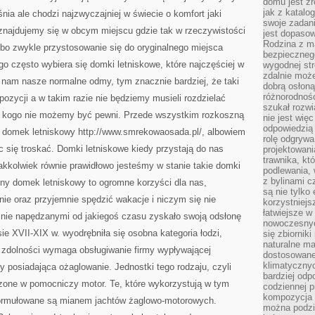
WERSJĘ
domu jest zr
SPORTOWĄ
jak z katalo
ia ale chodzi najzwyczajniej w świecie o komfort jaki
ORAZ
swoje zadani
REKREACYJNĄ
najdujemy się w obcym miejscu gdzie tak w rzeczywistości
jest dopaso
Rodzina z m
bo zwykle przystosowanie się do oryginalnego miejsca
bezpiecznego
o często wybiera się domki letniskowe, które najczęściej w
wygodnej st
zdalnie moż
nam nasze normalne odmy, tym znacznie bardziej, że taki
dobrą osłoną 
różnorodnośc
pozycji a w takim razie nie będziemy musieli rozdzielać
szukał rozw
ym kogo nie możemy być pewni. Przede wszystkim rozkoszną
nie jest wię
odpowiedzią 
i domek letniskowy http://www.smrekowaosada.pl/, albowiem
rolę odgrywa
c się troskać. Domki letniskowe kiedy przystają do nas
projektowani
trawnika, kt
kkolwiek równie prawidłowo jesteśmy w stanie takie domki
podlewania, 
z bylinami c
ny domek letniskowy to ogromne korzyści dla nas,
są nie tylko
ie oraz przyjemnie spędzić wakacje i niczym się nie
korzystniejs
łatwiejsze 
żnie napędzanymi od jakiegoś czasu zyskało swoją odsłonę
nowoczesnyc
ie XVII-XIX w. wyodrębniła się osobna kategoria łodzi,
się zbiornik
naturalne ma
zdolności wymaga obsługiwanie firmy wypływającej
dostosowane
klimatyczny
wy posiadająca ożaglowanie. Jednostki tego rodzaju, czyli
bardziej odp
zone w pomocniczy motor. Te, które wykorzystują w tym
codziennej p
kompozycja p
 formułowane są mianem jachtów żaglowo-motorowych.
można podzie