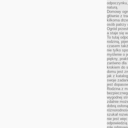
odpoczynku, 
naturą.
Domowy ogró
głównie z tr
kilkoma drz
osób patrzy 
Ogród przes
a staje się
To tutaj od
rodziną, pij
czasem także
nie tylko sp
myślenie o 
piękny, prak
zarówno dla 
krokiem do s
domu jest zr
jak z katalo
swoje zadani
jest dopaso
Rodzina z m
bezpiecznego
wygodnej st
zdalnie moż
dobrą osłoną 
różnorodnośc
szukał rozw
nie jest wię
odpowiedzią 
rolę odgrywa