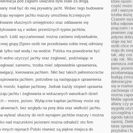
 Rekreacja pod żaglami uważana była stale za drogą
które razem 
część może 
wany miał być do niej prywatny jacht. Wobec tego budowane
ziół i warzy
trzeba dużej
dzaju wynajem jachtu mazury umożliwia liczniejszym
Czasem wyst
iwanie słusznych umiejętności oraz oddawanie się
kilka odpowi
pnączami i 
ktykowane są z wobec przeróżnych typów jachtów,
powinien zap
nach. Łódź wyczarterować można zarówno indywidualnie,
jedynie dob
staje się te
zonej grupy.|Sporo osób nie przedstawia sobie innej odmiany
osób chce mi
maja do sier
ak tylko nad wodą i na wodzie. Polska ma powodzenie być
tak, aby coś
ch wolno użyczyć jachty oraz żeglować, podziwiając w
cały rok. Wi
pierwsza zie
żeglować samemu, trzeba mieć odpowiednie uprawnienia,
barw, jesien
awigacji, kierowania jachtem. Nikt bez takich pełnomocnictw
przebarwiają
budują zimoz
spirowania jachtem, potrzebne są następujące uprawnienia
dekoracyjne 
się w martw
nik morski, kapitan jachtowy. Jednak każdy stopień uprawnia
zachowuje ch
zaju jachtu i żeglowania w wskazanych warunkach dzień
można zapom
Meble ogrodo
h – morze, jezioro. Wyłącznie kapitan jachtowy może się
altany czy p
akwenach, bez względu na porę dnia oraz wielkość jachtu.
wygodę użyt
szczególną r
ba wybrać słuszny do nich wynajem jachtów mazury i można
ogrodu takż
nastrój. Del
lko nad mazurskimi jeziorami można odnaleźć sto firm
taras sprawia
w innych rejonach Polski również są piękne miejsca do
przytulna i