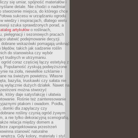
liczy się umiar, spójność materiałów i
yślane detale. Nie chodzi o nadmiar
o stworzenie miejsca, do którego chce
 Połowa sukcesu w urządzaniu ogrodu
 w wiedzy i inspiracjach, dlatego wielu
posesji szuka sprawdzonych porad, a
atalog artykułów
o roślinach,
u, pielęgnacji i sezonowych pracach
co ułatwić podejmowanie decyzji.
 dobrane wskazówki pomagają uniknąć
błędów, takich jak sadzenie roślin
nich do stanowiska czy wybór
yt trudnych w utrzymaniu.
ogród coraz częściej łączy estetykę z
ą. Popularność zyskują podwyższone
ynie na zioła, niewielkie szklarnie i
niane na świeżym powietrzu. Własne
ęta, bazylia, truskawki czy sałata nie
ną wyłącznie dużych działek. Nawet na
przestrzeni można stworzyć
k, który daje satysfakcję i ułatwia
towanie. Rośnie też zainteresowanie
zyjaznymi ptakom i owadom. Poidła,
, domki dla zapylaczy czy
 dobrane rośliny czynią ogród żywym
 a nie tylko dekoracyjną scenografią.
 także relacja między domem a
brze zaprojektowana przestrzeń
powinna stanowić naturalne
 wnętrza. Gdy kolory, materiały i styl