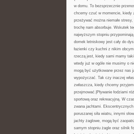
w domu. To bezsprzecznie przenośn
chcemy czuć w momencie, kiedy z
przeżywać można niemałe stresy, 
trochę nam absorbuje. Wskutek teg
najwyższym stopniu przypominają 
domek letniskowy jest cały do dys
łazienki czy kuchni z nikim obc
rzeczą jest, kiedy sami mamy tak
wtedy już w ogóle nie musimy o ni
mogą być użytkowane przez nas ja
wypożyczać. Tak czy inaczej włas
zwłaszcza, kiedy chcemy przyjemn
przejmować.|Pływanie łodziami ró
sportową oraz rekreacyjną. W czas
zwana jachtami. Ekscentrycznych 
poruszanej siła wiatru, innymi sło
jachty żaglowe, mogą być zaopatr
samym stopniu żagle oraz silnik