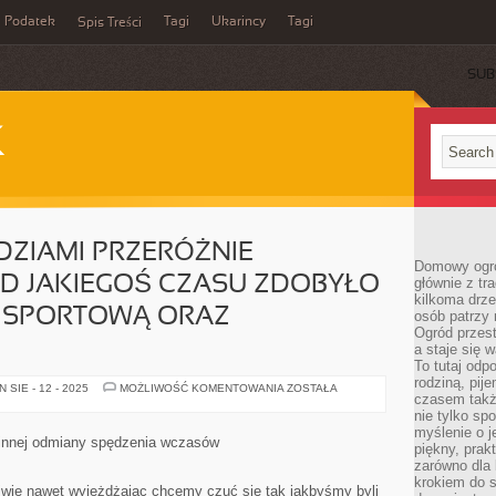
Podatek
Tagi
Ukarincy
Tagi
Spis Treści
SUB
K
ZIAMI PRZERÓŻNIE
Domowy ogró
D JAKIEGOŚ CZASU ZDOBYŁO
głównie z tr
kilkoma drz
 SPORTOWĄ ORAZ
osób patrzy 
Ogród przes
a staje się
To tutaj od
rodziną, pij
WYPŁYWANIE
SIE - 12 - 2025
MOŻLIWOŚĆ KOMENTOWANIA
ZOSTAŁA
czasem także
ŁODZIAMI
PRZERÓŻNIE
nie tylko sp
NAPĘDZANYMI
myślenie o 
OD
 innej odmiany spędzenia wczasów
piękny, prak
JAKIEGOŚ
CZASU
zarówno dla 
ZDOBYŁO
krokiem do s
WŁASNĄ
ciwie nawet wyjeżdżając chcemy czuć się tak jakbyśmy byli