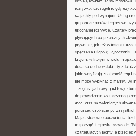
Istnieją również jachty motorowe.
rozrywkę, szczególnie gdy użytko
są jachty pod wynajem. Usługa ro
grupom amatorów żeglarstwa uzysk
ukochanej rozrywce. Czartery pra
pływających po przeróżnych akwe
prywatnie, jak też w imieniu urząd
spędzenia urlopów, wypoczynku, j
krajem, w którym w wielu miejsca
dodatku cudne widoki. By zdołać 
jakie weryfikują znajomość reguł n
nie może wypłynąć z mariny. Do in
– żeglarz jachtowy, jachtowy ster
do prowadzenia wyznaczonego rod
/noc, oraz na wyłonionych akwenac
poruszać osobiście po wszystkich 
Mając stosowne uprawnienia, trze
rozpocząć żeglarską przygodę. Ty
czarterujących jachty, a przecież 