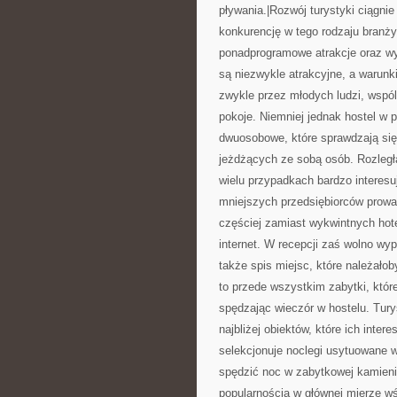
pływania.|Rozwój turystyki ciągni
konkurencję w tego rodzaju branży
ponadprogramowe atrakcje oraz wyg
są niezwykle atrakcyjne, a warunk
zwykle przez młodych ludzi, wspól
pokoje. Niemniej jednak hostel w 
dwuosobowe, które sprawdzają się
jeżdżących ze sobą osób. Rozległ
wielu przypadkach bardzo interesu
mniejszych przedsiębiorców prowad
częściej zamiast wykwintnych hot
internet. W recepcji zaś wolno wyp
także spis miejsc, które należało
to przede wszystkim zabytki, któr
spędzając wieczór w hostelu. Tury
najbliżej obiektów, które ich inter
selekcjonuje noclegi usytuowane w
spędzić noc w zabytkowej kamieni
popularnością w głównej mierze w