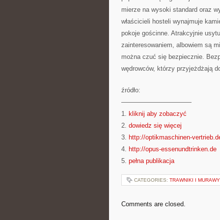
mierze na wysoki standard oraz w
właścicieli hosteli wynajmuje kam
pokoje gościnne. Atrakcyjnie usy
zainteresowaniem, albowiem są m
można czuć się bezpiecznie. Bezpi
wędrowców, którzy przyjeżdżają do
źródło:
———————————
1.
kliknij aby zobaczyć
2.
dowiedz się więcej
3.
http://optikmaschinen-vertrieb.d
4.
http://opus-essenundtrinken.de
5.
pełna publikacja
CATEGORIES:
TRAWNIKI I MURAWY
Comments are closed.