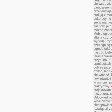
pierwsza zie
barw, jesien
przebarwiają
budują zimoz
dekoracyjne 
się w martw
zachowuje ch
można zapom
Meble ogrodo
altany czy p
wygodę użyt
szczególną r
ogrodu takż
nastrój. Del
taras sprawia
przytulna i
aranżacjach 
dobrze przem
ozdób, lecz 
się wracać.
tkwi również
właścicieli 
praktyczny
k
projektowani
może znaczą
Odpowiednio
kosztownych 
nieodpowied
rozwiązań zb