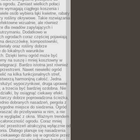
a ogrodu. Zamiast wielkich połaci
óre wymagają ciągłego koszenia i
wiele osób wybiera łąki kwietne, rabaty
zy rośliny okrywowe. Takie rozwiązania
 efektowne wizualnie, ale również
ze dla owadów zapylających i
w utrzymaniu. Dodatkowo w
h ogrodach coraz częściej pojawiają
i na deszczówkę, kompostowniki,
teriały oraz rośliny dobrze
 do lokalnych warunków
ch. Dzięki temu ogród może być
orny na suszę i mniej kosztowny w
ielęgnacji. Bardzo istotna jest również
rzestrzeni. Nawet niewielki ogród
lić na kilka funkcjonalnych stref,
stworzą harmonijną całość. Jedna
służyć wypoczynkowi, druga uprawie
w, a trzecia być bardziej ozdobna. Nie
 działki, by osiągnąć ciekawy efekt.
arczy dobrze poprowadzona ścieżka,
ednio dobranych nasadzeń, pergola z
wygodne miejsce do siedzenia. Ogród
raszać do przebywania w nim, a nie
rze wyglądać z okna. Ważnym trendem
ż całoroczność ogrodu. Coraz mniej
eć przestrzeń atrakcyjną wyłącznie od
pnia. Dlatego planuje się nasadzenia
 ciekawego działo się w ogrodzie przez
osną pojawiają się cebulowe kwiaty i