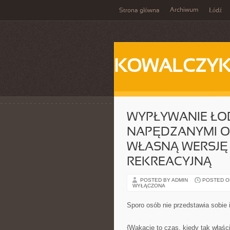
Archiwum
Strona główna
Łódź
KOWALCZY
WYPŁYWANIE ŁOD
NAPĘDZANYMI O
WŁASNĄ WERSJĘ
REKREACYJNĄ
POSTED BY ADMIN
POSTED ON 
WYŁĄCZONA
Sporo osób nie przedstawia sobie
{Wakacje to czas, kiedy tak właś