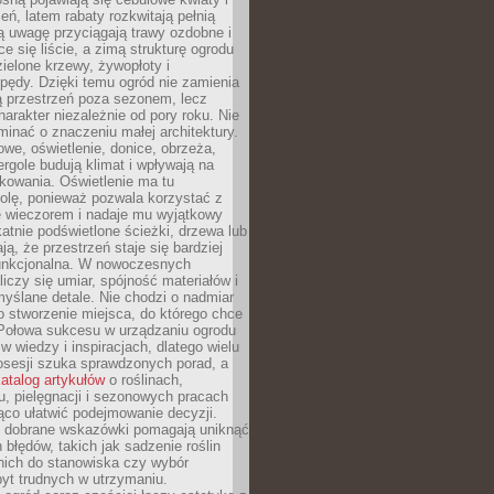
leń, latem rabaty rozkwitają pełnią
ią uwagę przyciągają trawy ozdobne i
ce się liście, a zimą strukturę ogrodu
ielone krzewy, żywopłoty i
pędy. Dzięki temu ogród nie zamienia
ą przestrzeń poza sezonem, lecz
arakter niezależnie od pory roku. Nie
inać o znaczeniu małej architektury.
we, oświetlenie, donice, obrzeża,
ergole budują klimat i wpływają na
kowania. Oświetlenie ma tu
olę, ponieważ pozwala korzystać z
e wieczorem i nadaje mu wyjątkowy
ikatnie podświetlone ścieżki, drzewa lub
ją, że przestrzeń staje się bardziej
 funkcjonalna. W nowoczesnych
liczy się umiar, spójność materiałów i
yślane detale. Nie chodzi o nadmiar
o stworzenie miejsca, do którego chce
 Połowa sukcesu w urządzaniu ogrodu
 w wiedzy i inspiracjach, dlatego wielu
posesji szuka sprawdzonych porad, a
atalog artykułów
o roślinach,
u, pielęgnacji i sezonowych pracach
co ułatwić podejmowanie decyzji.
 dobrane wskazówki pomagają uniknąć
błędów, takich jak sadzenie roślin
nich do stanowiska czy wybór
yt trudnych w utrzymaniu.