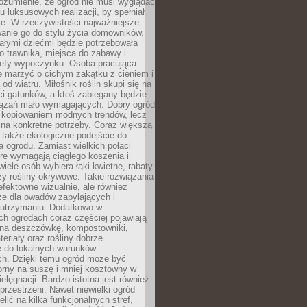
ozumienie, że ogród nie musi wyglądać
gu luksusowych realizacji, by spełniał
e. W rzeczywistości najważniejsze
wanie go do stylu życia domowników.
ałymi dziećmi będzie potrzebowała
 trawnika, miejsca do zabawy i
refy wypoczynku. Osoba pracująca
e marzyć o cichym zakątku z cieniem i
od wiatru. Miłośnik roślin skupi się na
i gatunków, a ktoś zabiegany będzie
iązań mało wymagających. Dobry ogród
c kopiowaniem modnych trendów, lecz
na konkretne potrzeby. Coraz większą
 także ekologiczne podejście do
a ogrodu. Zamiast wielkich połaci
óre wymagają ciągłego koszenia i
wiele osób wybiera łąki kwietne, rabaty
zy rośliny okrywowe. Takie rozwiązania
 efektowne wizualnie, ale również
ze dla owadów zapylających i
w utrzymaniu. Dodatkowo w
h ogrodach coraz częściej pojawiają
i na deszczówkę, kompostowniki,
teriały oraz rośliny dobrze
 do lokalnych warunków
ch. Dzięki temu ogród może być
orny na suszę i mniej kosztowny w
ielęgnacji. Bardzo istotna jest również
rzestrzeni. Nawet niewielki ogród
lić na kilka funkcjonalnych stref,