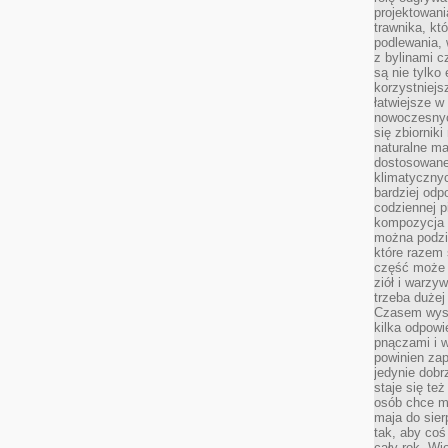
projektowani
trawnika, kt
podlewania, 
z bylinami c
są nie tylko
korzystniejs
łatwiejsze 
nowoczesnyc
się zbiornik
naturalne ma
dostosowane
klimatyczny
bardziej odp
codziennej p
kompozycja p
można podzie
które razem 
część może 
ziół i warzy
trzeba dużej
Czasem wyst
kilka odpowi
pnączami i 
powinien zap
jedynie dob
staje się te
osób chce mi
maja do sier
tak, aby coś
cały rok. Wi