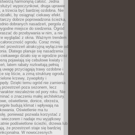
stworzą harmonijną całość. Jedna
służyć wypoczynkowi, druga uprawie
w, a trzecia być bardziej ozdobna. Nie
 działki, by osiągnąć ciekawy efekt.
arczy dobrze poprowadzona ścieżka,
ednio dobranych nasadzeń, pergola z
wygodne miejsce do siedzenia. Ogród
raszać do przebywania w nim, a nie
rze wyglądać z okna. Ważnym trendem
ż całoroczność ogrodu. Coraz mniej
eć przestrzeń atrakcyjną wyłącznie od
pnia. Dlatego planuje się nasadzenia
 ciekawego działo się w ogrodzie przez
osną pojawiają się cebulowe kwiaty i
leń, latem rabaty rozkwitają pełnią
ią uwagę przyciągają trawy ozdobne i
ce się liście, a zimą strukturę ogrodu
ielone krzewy, żywopłoty i
pędy. Dzięki temu ogród nie zamienia
ą przestrzeń poza sezonem, lecz
arakter niezależnie od pory roku. Nie
inać o znaczeniu małej architektury.
we, oświetlenie, donice, obrzeża,
ergole budują klimat i wpływają na
kowania. Oświetlenie ma tu
olę, ponieważ pozwala korzystać z
e wieczorem i nadaje mu wyjątkowy
ikatnie podświetlone ścieżki, drzewa lub
ją, że przestrzeń staje się bardziej
 funkcjonalna. W nowoczesnych