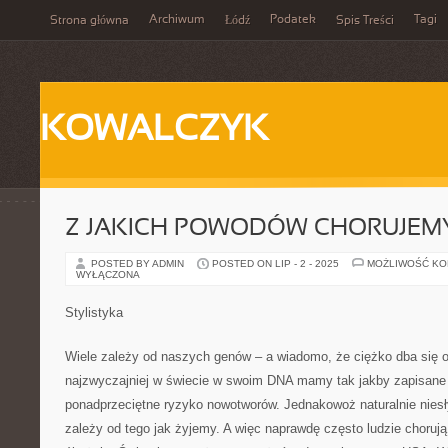
Archiwum
Podatek
Tagi
Strona główna
Łódź
Spis Treści
KOWALCZYK
Z JAKICH POWODÓW CHORUJEM
POSTED BY ADMIN
POSTED ON LIP - 2 - 2025
MOŻLIWOŚĆ K
WYŁĄCZONA
Stylistyka
Wiele zależy od naszych genów – a wiadomo, że ciężko dba się o 
najzwyczajniej w świecie w swoim DNA mamy tak jakby zapisane
ponadprzeciętne ryzyko nowotworów. Jednakowoż naturalnie niesł
zależy od tego jak żyjemy. A więc naprawdę często ludzie chorują