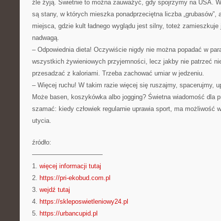
źle żyją. Świetnie to można zauważyć, gdy spojrzymy na USA. W
są stany, w których mieszka ponadprzeciętna liczba „grubasów”, a
miejsca, gdzie kult ładnego wyglądu jest silny, toteż zamieszkuje
nadwagą.
– Odpowiednia dieta! Oczywiście nigdy nie można popadać w par
wszystkich żywieniowych przyjemności, lecz jakby nie patrzeć n
przesadzać z kaloriami. Trzeba zachować umiar w jedzeniu.
– Więcej ruchu! W takim razie więcej się ruszajmy, spacerujmy, u
Może basen, koszykówka albo jogging? Świetna wiadomość dla p
szamać: kiedy człowiek regularnie uprawia sport, ma możliwość w
utycia.
źródło:
———————————
1.
więcej informacji tutaj
2.
https://pri-ekobud.com.pl
3.
wejdź tutaj
4.
https://skleposwietleniowy24.pl
5.
https://urbancupid.pl