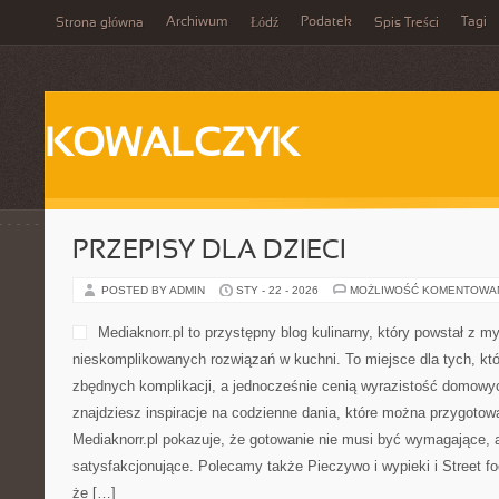
Archiwum
Podatek
Tagi
Strona główna
Łódź
Spis Treści
KOWALCZYK
PRZEPISY DLA DZIECI
POSTED BY ADMIN
STY - 22 - 2026
MOŻLIWOŚĆ KOMENTOWA
Mediaknorr.pl to przystępny blog kulinarny, który powstał z 
nieskomplikowanych rozwiązań w kuchni. To miejsce dla tych, kt
zbędnych komplikacji, a jednocześnie cenią wyrazistość domowyc
znajdziesz inspiracje na codzienne dania, które można przygotow
Mediaknorr.pl pokazuje, że gotowanie nie musi być wymagające, a
satysfakcjonujące. Polecamy także Pieczywo i wypieki i Street foo
że […]