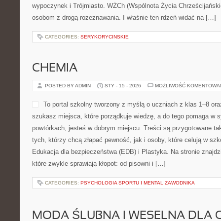
wypoczynek i Trójmiasto. WŻCh (Wspólnota Życia Chrześcijańskie
osobom z drogą rozeznawania. I właśnie ten rdzeń widać na […]
CATEGORIES:
SERYKORYCINSKIE
CHEMIA
POSTED BY ADMIN
STY - 15 - 2026
MOŻLIWOŚĆ KOMENTOWA
To portal szkolny tworzony z myślą o uczniach z klas 1–8 oraz
szukasz miejsca, które porządkuje wiedzę, a do tego pomaga w
powtórkach, jesteś w dobrym miejscu. Treści są przygotowane ta
tych, którzy chcą złapać pewność, jak i osoby, które celują w s
Edukacja dla bezpieczeństwa (EDB) i Plastyka. Na stronie znajdz
które zwykle sprawiają kłopot: od pisowni i […]
CATEGORIES:
PSYCHOLOGIA SPORTU I MENTAL ZAWODNIKA
MODA ŚLUBNA I WESELNA DLA 