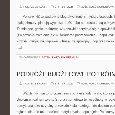
POSTED BY ADMIN
STY - 16 - 2026
MOŻLIWOŚĆ KOMENTOWA
Polka w NZ to wędrowny blog stworzony z myślą o osobach, kt
białej chmury, planują wyprawę do Oz albo po prostu chcą odkryw
To miejsce, gdzie konkretne wskazówki spotykają się z opowieści
„zwiedzanie” zamienia się w świadome podróżowanie. Znajdziesz
krótkie i długie, na wyprawę w trasę, na spokojny urlop oraz na a
[…]
CATEGORIES:
SZYNKI I WĘDLINY PREMIUM
PODRÓŻE BUDŻETOWE PO TRÓJM
POSTED BY ADMIN
STY - 15 - 2026
MOŻLIWOŚĆ KOMENTOWA
WŻCh Trójmiasto to przestrzeń spotkania ludzi wiary, którzy p
Bogiem w realnym życiu. Strona internetowa tej wspólnoty w regio
pomyślana jako czytelny przewodnik dla każdego, kto dopiero po
ogłoszenia, ale też opowieść o stylu życia – spokojnie. Polecam