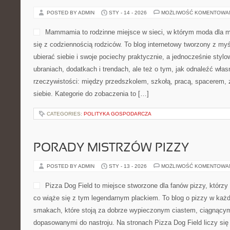
POSTED BY ADMIN
STY - 14 - 2026
MOŻLIWOŚĆ KOMENTOWA
Mammamia to rodzinne miejsce w sieci, w którym moda dla 
się z codziennością rodziców. To blog internetowy tworzony z myś
ubierać siebie i swoje pociechy praktycznie, a jednocześnie stylow
ubraniach, dodatkach i trendach, ale też o tym, jak odnaleźć włas
rzeczywistości: między przedszkolem, szkołą, pracą, spacerem, z
siebie. Kategorie do zobaczenia to […]
CATEGORIES:
POLITYKA GOSPODARCZA
PORADY MISTRZÓW PIZZY
POSTED BY ADMIN
STY - 13 - 2026
MOŻLIWOŚĆ KOMENTOWA
Pizza Dog Field to miejsce stworzone dla fanów pizzy, któr
co wiąże się z tym legendarnym plackiem. To blog o pizzy w każde
smakach, które stoją za dobrze wypieczonym ciastem, ciągnącym
dopasowanymi do nastroju. Na stronach Pizza Dog Field liczy się p