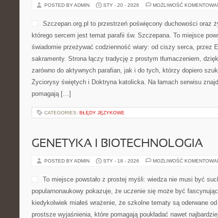
POSTED BY ADMIN
STY - 20 - 2026
MOŻLIWOŚĆ KOMENTOWA
Szczepan.org.pl to przestrzeń poświęcony duchowości oraz ż
którego sercem jest temat parafii św. Szczepana. To miejsce pows
świadomie przeżywać codzienność wiary: od ciszy serca, przez E
sakramenty. Strona łączy tradycję z prostym tłumaczeniem, dzięki
zarówno do aktywnych parafian, jak i do tych, którzy dopiero szu
Życiorysy świętych i Doktryna katolicka. Na łamach serwisu znajd
pomagają […]
CATEGORIES:
BŁĘDY JĘZYKOWE
GENETYKA I BIOTECHNOLOGIA
POSTED BY ADMIN
STY - 18 - 2026
MOŻLIWOŚĆ KOMENTOWA
To miejsce powstało z prostej myśli: wiedza nie musi być suc
popularnonaukowy pokazuje, że uczenie się może być fascynującą
kiedykolwiek miałeś wrażenie, że szkolne tematy są oderwane od 
prostsze wyjaśnienia, które pomagają poukładać nawet najbardzie