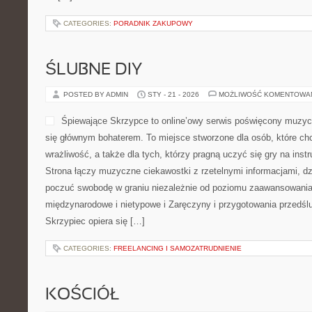
CATEGORIES:
PORADNIK ZAKUPOWY
ŚLUBNE DIY
POSTED BY ADMIN
STY - 21 - 2026
MOŻLIWOŚĆ KOMENTOWA
Śpiewające Skrzypce to online’owy serwis poświęcony muzyc
się głównym bohaterem. To miejsce stworzone dla osób, które c
wrażliwość, a także dla tych, którzy pragną uczyć się gry na i
Strona łączy muzyczne ciekawostki z rzetelnymi informacjami, d
poczuć swobodę w graniu niezależnie od poziomu zaawansowani
międzynarodowe i nietypowe i Zaręczyny i przygotowania przedśl
Skrzypiec opiera się […]
CATEGORIES:
FREELANCING I SAMOZATRUDNIENIE
KOŚCIÓŁ