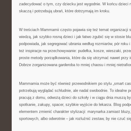
zadecydować o tym, czy dziecku jest wygodnie. W końcu dzieci n
skaczą i potrzebują ubrań, które dotrzymają im kroku.
W treściach Mammamii często pojawia się też temat organizacji sz
wiedzą, jak szybko rosną dzieci i jak łatwo zgubić się w stosie bl
podpowiada, jak segregować ubrania według rozmiarów, pór roku i
też inspiracje na przechowywanie: pudełka, kosze, wieszaki, prze
proste metody porządkowania, które da się utrzymać nawet przy 
Dobrze zorganizowana garderoba to mniej chaosu i mniej nietrafi
Mammamia może być również przewodnikiem po stylu „smart casua
potrzebują wyglądać schludnie, ale nadal swobodnie. To idealne po
pracują z domu, odwożą dzieci do szkoły i w ciągu dnia muszą by
spotkanie, zakupy, spacer, szybkie wyjście do lekarza. Blog pod
elementem zmienić charakter stylizacji: marynarka zamiast bluzy
sportowych, albo odwrotnie – jak rozluźnić zestaw, by nie czuć s