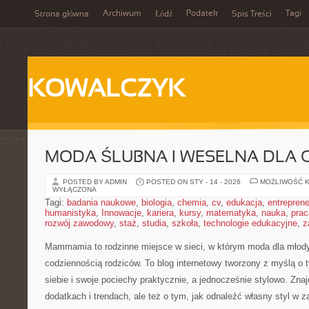
Archiwum
Podatek
Tagi
Strona główna
Łódź
Spis Treści
KOWALCZYK
MODA ŚLUBNA I WESELNA DLA 
POSTED BY ADMIN
POSTED ON STY - 14 - 2026
MOŻLIWOŚĆ 
WYŁĄCZONA
Tagi:
badania naukowe
,
biologia
,
chemia
,
cv
,
edukacja
,
entreprene
humanistyka
,
Innowacje
,
kariera
,
kursy
,
matematyka
,
nauka
,
prac
rozwój zawodowy
,
staż
,
studia
,
szkoła
,
technologie edukacyjne
,
z
Mammamia to rodzinne miejsce w sieci, w którym moda dla młod
codziennością rodziców. To blog internetowy tworzony z myślą o t
siebie i swoje pociechy praktycznie, a jednocześnie stylowo. Znajd
dodatkach i trendach, ale też o tym, jak odnaleźć własny styl w z