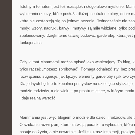
Istotnym tematem jest też rozsądek i długofalowe myślenie. M
wybierania rzeczy, które posłużą dłużej: neutralne kolory, dobre ma
które nie zestarzeją się po jednym sezonie. Jednocześnie nie zabi
mody: wzory, nadruki, barwy i motywy są mile widziane, tylko po
zbalansowany. Dzięki temu łatwiej budować garderobę, która jest 
funkcjonalna.
Cały klimat Mammamii można opisać jako wspierający. To blog, kt
tylko raczej: „możesz spróbować”. Pomaga odnaleźć styl bez pres
rozwiązania, sugeruje, jak łączyć elementy garderoby i jak tworz
Dla jednych będzie to kopalnia pomysłów na dziecięce stylizacje,
modzie rodziców, a dla wielu – po prostu miejsce, w którym moda
i daje realną wartość.
Mammamia jest więc blogiem o modzie dla dzieci i rodziców, ale
O szukaniu rozwiązań, które ułatwiają poranki, o wyborach, które m
pasuje do życia, a nie odwrotnie. Jeśli szukasz inspiracji, prakt