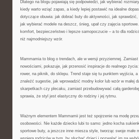
Dlatego na blogu pojawiają się podpowiedzi, jak wybierać rozmiary „
kiedy warto wziąć zapas, a kiedy lepiej postawić na idealne dopa
dotyczące obuwia: jak dobrać buty do aktywności, jak sprawdzić, 
jak wybierać modele na deszcz, śnieg, upał czy zajęcia sportowe
komfort, bezpieczeństwo i lepsze samopoczucie – a to dla rodzic
niż najmodniejszy wzór.
Mammamia to blog o trendach, ale w wersji przyziemnej. Zamias
nowościami, pokazuje, jak przenosić inspiracje do realnego życia
rower, na piknik, do sklepu. Trend staje się tu punktem wyjścia,
znaleźć sugestie, jak wprowadzić modny kolor lub wzór w małej 
skarpetkach czy plecaku, zamiast przebudowywać całą garderobę
sprawia, że styl jest elastyczny do rodziny i jej rytmu.
Ważnym elementem Mammamii jest też spojrzenie na modę przez
osobowości. Nie każde dziecko lubi to samo: jedno kocha sukienki i
sportowe buty, a jeszcze inne miesza style, tworząc swoje małe
wspiera rodziców w tym, by słuchać dzieci i pozwalać im na wyb