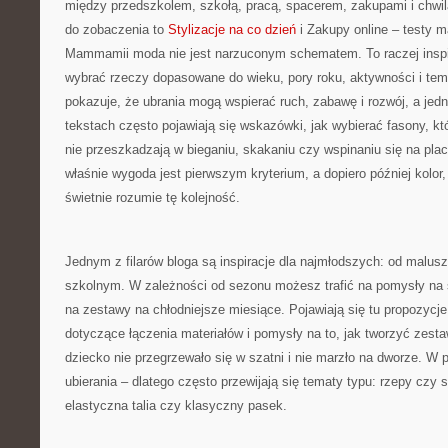
między przedszkolem, szkołą, pracą, spacerem, zakupami i chwilą 
do zobaczenia to
Stylizacje na co dzień
i Zakupy online – testy m
Mammamii moda nie jest narzuconym schematem. To raczej inspirac
wybrać rzeczy dopasowane do wieku, pory roku, aktywności i te
pokazuje, że ubrania mogą wspierać ruch, zabawę i rozwój, a je
tekstach często pojawiają się wskazówki, jak wybierać fasony, któr
nie przeszkadzają w bieganiu, skakaniu czy wspinaniu się na plac
właśnie wygoda jest pierwszym kryterium, a dopiero później kolor
świetnie rozumie tę kolejność.
Jednym z filarów bloga są inspiracje dla najmłodszych: od malus
szkolnym. W zależności od sezonu możesz trafić na pomysły na s
na zestawy na chłodniejsze miesiące. Pojawiają się tu propozycj
dotyczące łączenia materiałów i pomysły na to, jak tworzyć zesta
dziecko nie przegrzewało się w szatni i nie marzło na dworze. W p
ubierania – dlatego często przewijają się tematy typu: rzepy czy 
elastyczna talia czy klasyczny pasek.