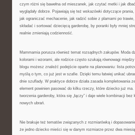
czym różni się bawełna od mieszanek, jak czytać metki i jak dbać
wyglądały dobrze. Pojawiają się też wskazówki dotyczące prania,
jak ograniczać mechacenie, jak radzić sobie z plamami po trawie,
składać i sortować dziecięcą garderobę, by poranki były mniej stre
realnie zmieniają codzienność.
Mammamia porusza również temat rozsądnych zakupów. Moda dzie
kolorami i wzorami, ale rodzice często szukają równowagi międ
blogu możesz znaleźć podejście oparte na planowaniu: lista potrze
myślą o tym, co już jest w szafie. Dzięki temu łatwiej unikać ubrań
dnie szuflady. W praktyce dobrze działa zasada kompletowania 
element powinien pasować do kilku rzeczy, które dziecko już ma
tworzenia garderoby, która się „łączy” i daje wiele kombinacji bez
nowych ubrań.
Nie brakuje też tematów związanych z rozmiarówką i dopasowani
że jedno dziecko mieści się w danym rozmiarze przez dwa miesiąc