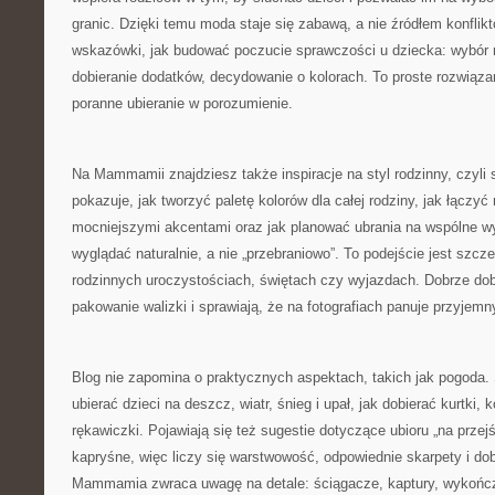
granic. Dzięki temu moda staje się zabawą, a nie źródłem konflikt
wskazówki, jak budować poczucie sprawczości u dziecka: wybó
dobieranie dodatków, decydowanie o kolorach. To proste rozwiąza
poranne ubieranie w porozumienie.
Na Mammamii znajdziesz także inspiracje na styl rodzinny, czyli
pokazuje, jak tworzyć paletę kolorów dla całej rodziny, jak łączyć
mocniejszymi akcentami oraz jak planować ubrania na wspólne wyj
wyglądać naturalnie, a nie „przebraniowo”. To podejście jest szc
rodzinnych uroczystościach, świętach czy wyjazdach. Dobrze dobr
pakowanie walizki i sprawiają, że na fotografiach panuje przyjemn
Blog nie zapomina o praktycznych aspektach, takich jak pogoda. 
ubierać dzieci na deszcz, wiatr, śnieg i upał, jak dobierać kurtki,
rękawiczki. Pojawiają się też sugestie dotyczące ubioru „na przejś
kapryśne, więc liczy się warstwowość, odpowiednie skarpety i do
Mammamia zwraca uwagę na detale: ściągacze, kaptury, wykończe