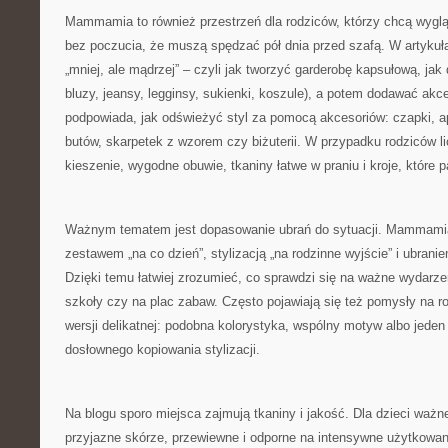
Mammamia to również przestrzeń dla rodziców, którzy chcą wygląd
bez poczucia, że muszą spędzać pół dnia przed szafą. W artykuł
„mniej, ale mądrzej” – czyli jak tworzyć garderobę kapsułową, jak d
bluzy, jeansy, legginsy, sukienki, koszule), a potem dodawać akcen
podpowiada, jak odświeżyć styl za pomocą akcesoriów: czapki, ap
butów, skarpetek z wzorem czy biżuterii. W przypadku rodziców l
kieszenie, wygodne obuwie, tkaniny łatwe w praniu i kroje, które p
Ważnym tematem jest dopasowanie ubrań do sytuacji. Mammamia
zestawem „na co dzień”, stylizacją „na rodzinne wyjście” i ubrani
Dzięki temu łatwiej zrozumieć, co sprawdzi się na ważne wydarzen
szkoły czy na plac zabaw. Często pojawiają się też pomysły na 
wersji delikatnej: podobna kolorystyka, wspólny motyw albo jeden
dosłownego kopiowania stylizacji.
Na blogu sporo miejsca zajmują tkaniny i jakość. Dla dzieci ważne
przyjazne skórze, przewiewne i odporne na intensywne użytkow