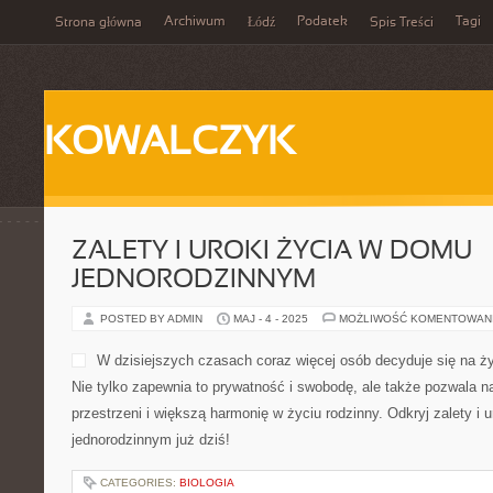
Archiwum
Podatek
Tagi
Strona główna
Łódź
Spis Treści
KOWALCZYK
ZALETY I UROKI ŻYCIA W DOMU
JEDNORODZINNYM
POSTED BY ADMIN
MAJ - 4 - 2025
MOŻLIWOŚĆ KOMENTOWAN
W dzisiejszych czasach coraz więcej osób decyduje się na ż
Nie tylko zapewnia to prywatność i swobodę, ale także pozwala n
przestrzeni i większą harmonię w życiu rodzinny. Odkryj zalety i 
jednorodzinnym już dziś!
CATEGORIES:
BIOLOGIA