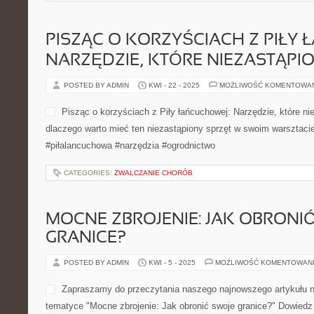
PISZĄC O KORZYŚCIACH Z PIŁY 
NARZĘDZIE, KTÓRE NIEZASTĄPI
POSTED BY ADMIN
KWI - 22 - 2025
MOŻLIWOŚĆ KOMENTOWA
Pisząc o korzyściach z Piły łańcuchowej: Narzędzie, które n
dlaczego warto mieć ten niezastąpiony sprzęt w swoim warsztacie
#piłalancuchowa #narzędzia #ogrodnictwo
CATEGORIES:
ZWALCZANIE CHORÓB
MOCNE ZBROJENIE: JAK OBRONI
GRANICE?
POSTED BY ADMIN
KWI - 5 - 2025
MOŻLIWOŚĆ KOMENTOWAN
Zapraszamy do przeczytania naszego najnowszego artykułu 
tematyce "Mocne zbrojenie: Jak obronić swoje granice?" Dowiedz 