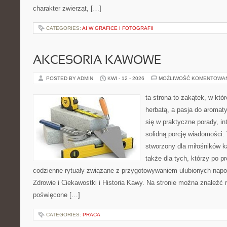
charakter zwierząt, […]
CATEGORIES:
AI W GRAFICE I FOTOGRAFII
AKCESORIA KAWOWE
POSTED BY ADMIN
KWI - 12 - 2026
MOŻLIWOŚĆ KOMENTOWA
ta strona to zakątek, w któ
herbatą, a pasja do aroma
się w praktyczne porady, in
solidną porcję wiadomości. 
stworzony dla miłośników ka
także dla tych, którzy po p
codzienne rytuały związane z przygotowywaniem ulubionych nap
Zdrowie i Ciekawostki i Historia Kawy. Na stronie można znaleźć
poświęcone […]
CATEGORIES:
PRACA