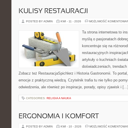
KULISY RESTAURACJI
POSTED BY ADMIN
KWI - 11 - 2026
MOŻLIWOŚĆ KOMENTOWA
Ta strona internetowa to in
myślą o pasjonatach dobreg
koncentruje się na różnoro
restauracyjnych inspiracjac
artykuły o kuchniach świata
doświadczeniach, trendach i
Zobacz też RestauracjaSpichlerz i Historia Gastronomii. To portal,
emocje z praktyczną wiedzą. Czytelnik trafia tu nie tylko po pomy
odwiedzenia, ale również po inspiracje, porady, opisy zjawisk i […
CATEGORIES:
RELIGIA A NAUKA
ERGONOMIA I KOMFORT
POSTED BY ADMIN
KWI - 10 - 2026
MOŻLIWOŚĆ KOMENTOWA