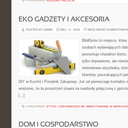
CATEGORIES:
RODZINA I RELACJE
EKO GADŻETY I AKCESORIA
POSTED BY ADMIN
MAJ - 4 - 2026
MOŻLIWOŚĆ KOMENTOWAN
BibiBistro to miejsce, które
osobach wybierających dob
prezentuje charakter bistro
tylko doprawione, ale równ
internetowa wizytówka, któ
klientów, poszukujących je
DIY w Kuchni i Poradnik Zakupowy. Już od pierwszego kontaktu
wrażenie, że ta przestrzeń stawia na swobodę połączoną z gościn
[…]
CATEGORIES:
ETYKA I ODPOWIEDZIALNE INWESTOWANIE W NIERUCH
DOM I GOSPODARSTWO