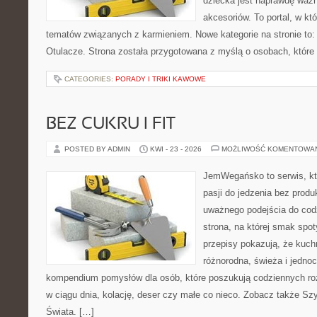
dziecka jest naprawdę wa
akcesoriów. To portal, w k
tematów związanych z karmieniem. Nowe kategorie na stronie to: 
Otulacze. Strona została przygotowana z myślą o osobach, które
CATEGORIES:
PORADY I TRIKI KAWOWE
BEZ CUKRU I FIT
POSTED BY ADMIN
KWI - 23 - 2026
MOŻLIWOŚĆ KOMENTOWA
JemWegańsko to serwis, kt
pasji do jedzenia bez prod
uważnego podejścia do cod
strona, na której smak spot
przepisy pokazują, że kuc
różnorodna, świeża i jedno
kompendium pomysłów dla osób, które poszukują codziennych roz
w ciągu dnia, kolację, deser czy małe co nieco. Zobacz także Szy
Świata. […]