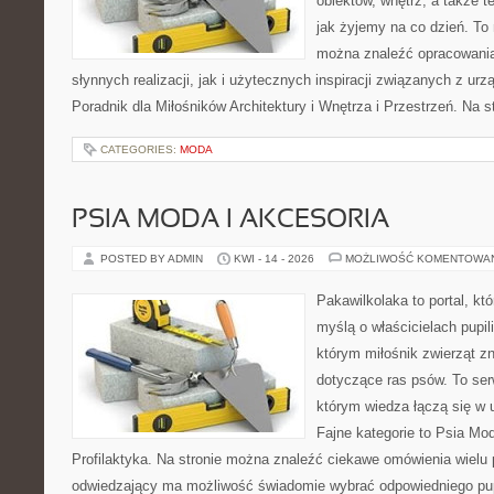
obiektów, wnętrz, a także t
jak żyjemy na co dzień. To
można znaleźć opracowani
słynnych realizacji, jak i użytecznych inspiracji związanych z 
Poradnik dla Miłośników Architektury i Wnętrza i Przestrzeń. Na st
CATEGORIES:
MODA
PSIA MODA I AKCESORIA
POSTED BY ADMIN
KWI - 14 - 2026
MOŻLIWOŚĆ KOMENTOWA
Pakawilkolaka to portal, kt
myślą o właścicielach pupil
którym miłośnik zwierząt zn
dotyczące ras psów. To se
którym wiedza łączą się w 
Fajne kategorie to Psia Mod
Profilaktyka. Na stronie można znaleźć ciekawe omówienia wielu 
odwiedzający ma możliwość świadomie wybrać odpowiedniego pup