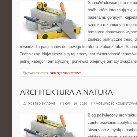
SaunaWadowice.pl to rozbu
osób, które interesują się k
basenami, gorącymi kąpiel
szeroko rozumianym regener
tematyce domowego wypocz
znaleźć praktyczne treści d
również dla pasjonatów domowego komfortu. Zobacz także Sauna
Techniczny. Największą siłą tej strony jest różnorodność tematów
jednej kategorii tematycznej, ponieważ obejmuje tematy związane
CATEGORIES:
SPRZĘT SPORTOWY
ARCHITEKTURA A NATURA
POSTED BY ADMIN
KWI - 16 - 2026
MOŻLIWOŚĆ KOMENTOWA
Blog poświęcony architektu
zainteresowanie spotyka si
stworzona z myślą o osobac