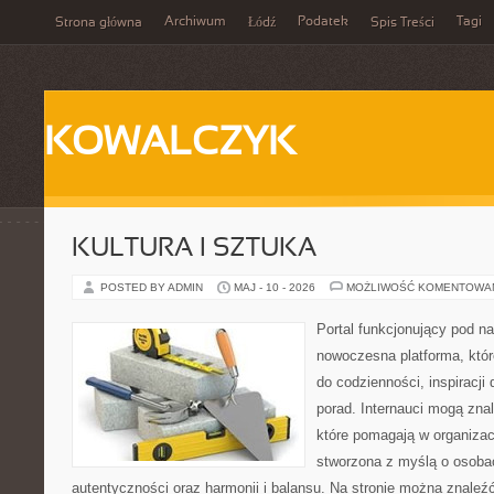
Archiwum
Podatek
Tagi
Strona główna
Łódź
Spis Treści
KOWALCZYK
KULTURA I SZTUKA
POSTED BY ADMIN
MAJ - 10 - 2026
MOŻLIWOŚĆ KOMENTOWA
Portal funkcjonujący pod 
nowoczesna platforma, któr
do codzienności, inspiracji
porad. Internauci mogą znal
które pomagają w organizacj
stworzona z myślą o osoba
autentyczności oraz harmonii i balansu. Na stronie można znaleź