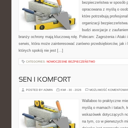
bezpieczeństwa w sposób p
opracowana z myślą o osoba
które potrzebują profesjon
organizacji bezpieczeństw
budzi asocjacje z zaufaniem
branży ochrony mają kluczową rolę. Polecam: Zagrożenia i Ataki i 
serwis, która może zainteresować zarówno przedsiębiorców, jak i 
których spokój nie jest […]
CATEGORIES:
NOWOCZESNE BEZPIECZEŃSTWO
SEN I KOMFORT
POSTED BY ADMIN
KWI - 30 - 2026
MOŻLIWOŚĆ KOMENTOWA
Wallaboo to praktyczne mie
myślą o mamach i tatach, 
wskazówek dotyczących now
na tym, co w pierwszych mi