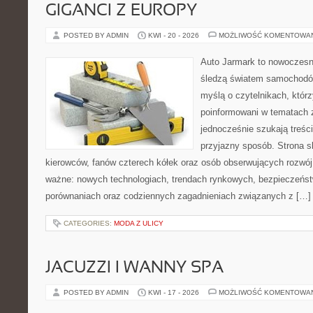
GIGANCI Z EUROPY
POSTED BY ADMIN
KWI - 20 - 2026
MOŻLIWOŚĆ KOMENTOWA
Auto Jarmark to nowoczesna
śledzą światem samochodów
myślą o czytelnikach, któr
poinformowani w tematach 
jednocześnie szukają treśc
przyjazny sposób. Strona sk
kierowców, fanów czterech kółek oraz osób obserwujących rozwój
ważne: nowych technologiach, trendach rynkowych, bezpieczeństwi
porównaniach oraz codziennych zagadnieniach związanych z […]
CATEGORIES:
MODA Z ULICY
JACUZZI I WANNY SPA
POSTED BY ADMIN
KWI - 17 - 2026
MOŻLIWOŚĆ KOMENTOWA