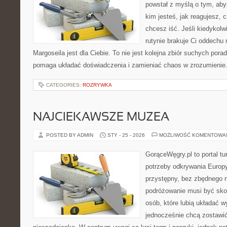
powstał z myślą o tym, aby
kim jesteś, jak reagujesz, 
chcesz iść. Jeśli kiedykolw
rutynie brakuje Ci oddechu 
Margoseila jest dla Ciebie. To nie jest kolejna zbiór suchych pora
pomaga układać doświadczenia i zamieniać chaos w zrozumienie
CATEGORIES:
ROZRYWKA
NAJCIEKAWSZE MUZEA
POSTED BY ADMIN
STY - 25 - 2026
MOŻLIWOŚĆ KOMENTOWA
GorąceWęgry.pl to portal tu
potrzeby odkrywania Europ
przystępny, bez zbędnego n
podróżowanie musi być sko
osób, które lubią układać w
jednocześnie chcą zostawić