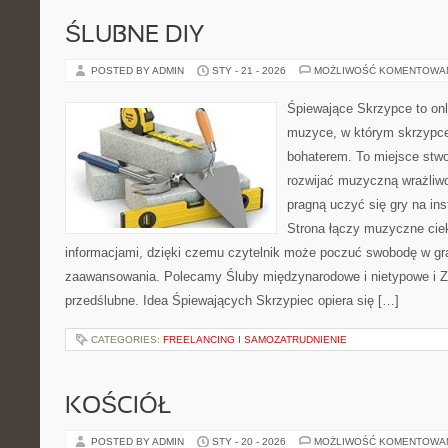
ŚLUBNE DIY
POSTED BY ADMIN
STY - 21 - 2026
MOŻLIWOŚĆ KOMENTOWA
Śpiewające Skrzypce to on
muzyce, w którym skrzypce
bohaterem. To miejsce stwo
rozwijać muzyczną wrażliwo
pragną uczyć się gry na i
Strona łączy muzyczne ciek
informacjami, dzięki czemu czytelnik może poczuć swobodę w gr
zaawansowania. Polecamy Śluby międzynarodowe i nietypowe i Z
przedślubne. Idea Śpiewających Skrzypiec opiera się […]
CATEGORIES:
FREELANCING I SAMOZATRUDNIENIE
KOŚCIÓŁ
POSTED BY ADMIN
STY - 20 - 2026
MOŻLIWOŚĆ KOMENTOWA