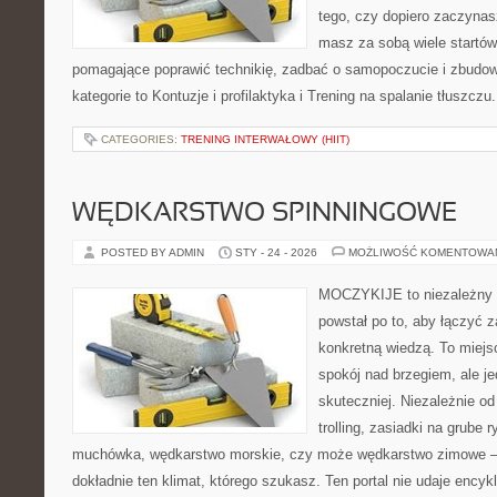
tego, czy dopiero zaczynas
masz za sobą wiele startów
pomagające poprawić technikię, zadbać o samopoczucie i zbudowa
kategorie to Kontuzje i profilaktyka i Trening na spalanie tłuszczu
CATEGORIES:
TRENING INTERWAŁOWY (HIIT)
WĘDKARSTWO SPINNINGOWE
POSTED BY ADMIN
STY - 24 - 2026
MOŻLIWOŚĆ KOMENTOWA
MOCZYKIJE to niezależny p
powstał po to, aby łączyć 
konkretną wiedzą. To miejs
spokój nad brzegiem, ale j
skuteczniej. Niezależnie od
trolling, zasiadki na grube 
muchówka, wędkarstwo morskie, czy może wędkarstwo zimowe
dokładnie ten klimat, którego szukasz. Ten portal nie udaje encyk