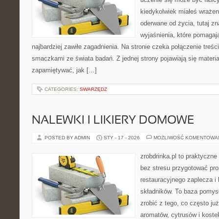
kiedykolwiek miałeś wrażen
oderwane od życia, tutaj zn
wyjaśnienia, które pomagaj
najbardziej zawiłe zagadnienia. Na stronie czeka połączenie treści
smaczkami ze świata badań. Z jednej strony pojawiają się materiał
zapamiętywać, jak […]
CATEGORIES:
SWARZĘDZ
NALEWKI I LIKIERY DOMOWE
POSTED BY ADMIN
STY - 17 - 2026
MOŻLIWOŚĆ KOMENTOWA
zrobdrinka.pl to praktyczne
bez stresu przygotować pro
restauracyjnego zaplecza 
składników. To baza pomysłó
zrobić z tego, co często j
aromatów, cytrusów i koste