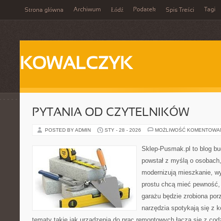
Archiwum
Podatek
Tagi
Strona główna
Łódź
Spis Treści
KOWALCZYK
PYTANIA OD CZYTELNIKÓW
POSTED BY ADMIN
STY - 28 - 2026
MOŻLIWOŚĆ KOMENTOWA
Sklep-Pusmak.pl to blog b
powstał z myślą o osobach
modernizują mieszkanie, w
prostu chcą mieć pewność,
garażu będzie zrobiona por
narzędzia spotykają się z 
tematy takie jak urządzenia do prac remontowych łączą się z cod