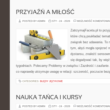
PRZYJAŹŃ A MIŁOŚĆ
POSTED BY ADMIN
STY - 24 - 2026
MOŻLIWOŚĆ KOMENTOWA
ZatrzymajFaceta.pl to przyj
które chcą poukładać temat
związek bez udawania. To 
tym, abyś mogła spojrzeć n
dystansu, znaleźć sensow
się dogadywać tak, by więź 
tygodniach. Polecamy Problemy w związku i Zazdrość i zaufanie. 
co naprawdę utrzymuje uwagę w relacji: szczerość, poczucie bez
CATEGORIES:
BŁĘDY JĘZYKOWE
NAUKA TAŃCA I KURSY
POSTED BY ADMIN
STY - 24 - 2026
MOŻLIWOŚĆ KOMENTOWA