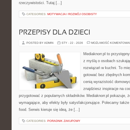
rzeczywistości. Tutaj […]
CATEGORIES:
MOTYWACJA I ROZWÓJ OSOBISTY
PRZEPISY DLA DZIECI
POSTED BY ADMIN
STY - 22 - 2026
MOŻLIWOŚĆ KOMENTOWA
Mediaknorr.pl to przystępny
z myślą o osobach szukaj
rozwiązań w kuchni. To miej
gotować bez zbędnych kompl
cenią wyrazistość domowych
znajdziesz inspiracje na c
przygotować z popularnych składników. Mediaknorr.pl pokazuje, ż
wymagające, aby efekty były satysfakcjonujące. Polecamy także P
food. Serwis kieruje się ideą, że […]
CATEGORIES:
PORADNIK ZAKUPOWY