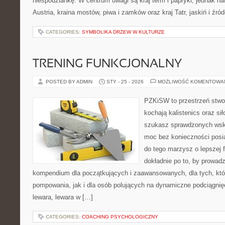
niespodziankę. W centrum uwagi są kraj term i papryki, jednak natu
Austria, kraina mostów, piwa i zamków oraz kraj Tatr, jaskiń i źró
CATEGORIES:
SYMBOLIKA DRZEW W KULTURZE
TRENING FUNKCJONALNY
POSTED BY ADMIN
STY - 25 - 2026
MOŻLIWOŚĆ KOMENTOWA
PZKiSW to przestrzeń stwor
kochają kalistenics oraz sił
szukasz sprawdzonych ws
moc bez konieczności posia
do tego marzysz o lepszej f
dokładnie po to, by prowadz
kompendium dla początkujących i zaawansowanych, dla tych, któr
pompowania, jak i dla osób polujących na dynamiczne podciągnię
lewara, lewara w […]
CATEGORIES:
COACHING PSYCHOLOGICZNY