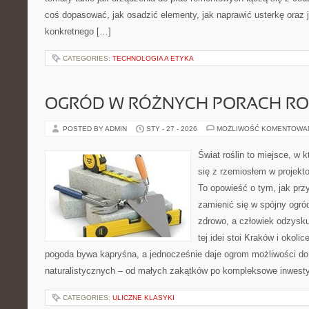
coś dopasować, jak osadzić elementy, jak naprawić usterkę oraz 
konkretnego […]
CATEGORIES:
TECHNOLOGIA A ETYKA
OGRÓD W RÓŻNYCH PORACH R
POSTED BY ADMIN
STY - 27 - 2026
MOŻLIWOŚĆ KOMENTOWA
Świat roślin to miejsce, w k
się z rzemiosłem w projekto
To opowieść o tym, jak pr
zamienić się w spójny ogród
zdrowo, a człowiek odzysk
tej idei stoi Kraków i okolic
pogoda bywa kapryśna, a jednocześnie daje ogrom możliwości do
naturalistycznych – od małych zakątków po kompleksowe inwesty
CATEGORIES:
ULICZNE KLASYKI