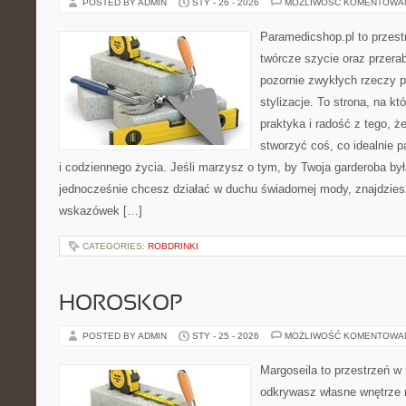
POSTED BY ADMIN
STY - 26 - 2026
MOŻLIWOŚĆ KOMENTOWA
Paramedicshop.pl to przest
twórcze szycie oraz przerab
pozornie zwykłych rzeczy 
stylizacje. To strona, na któ
praktyka i radość z tego, 
stworzyć coś, co idealnie p
i codziennego życia. Jeśli marzysz o tym, by Twoja garderoba by
jednocześnie chcesz działać w duchu świadomej mody, znajdziesz
wskazówek […]
CATEGORIES:
ROBDRINKI
HOROSKOP
POSTED BY ADMIN
STY - 25 - 2026
MOŻLIWOŚĆ KOMENTOWA
Margoseila to przestrzeń w 
odkrywasz własne wnętrze n