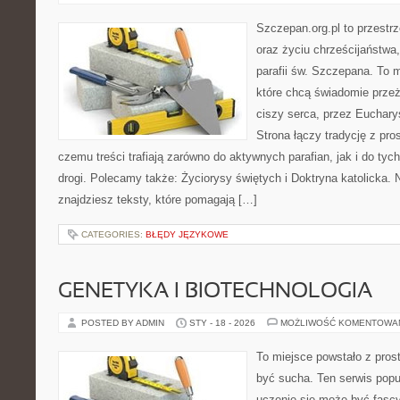
Szczepan.org.pl to przest
oraz życiu chrześcijaństwa
parafii św. Szczepana. To m
które chcą świadomie prze
ciszy serca, przez Euchary
Strona łączy tradycję z pr
czemu treści trafiają zarówno do aktywnych parafian, jak i do tych
drogi. Polecamy także: Życiorysy świętych i Doktryna katolicka.
znajdziesz teksty, które pomagają […]
CATEGORIES:
BŁĘDY JĘZYKOWE
GENETYKA I BIOTECHNOLOGIA
POSTED BY ADMIN
STY - 18 - 2026
MOŻLIWOŚĆ KOMENTOWA
To miejsce powstało z prost
być sucha. Ten serwis pop
uczenie się może być fascy