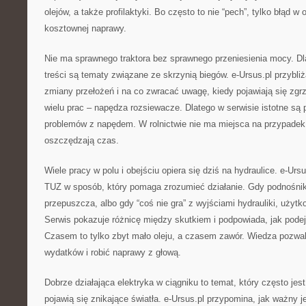
olejów, a także profilaktyki. Bo często to nie “pech”, tylko błąd w
kosztownej naprawy.
Nie ma sprawnego traktora bez sprawnego przeniesienia mocy. 
treści są tematy związane ze skrzynią biegów. e-Ursus.pl przybli
zmiany przełożeń i na co zwracać uwagę, kiedy pojawiają się zg
wielu prac – napędza rozsiewacze. Dlatego w serwisie istotne są
problemów z napędem. W rolnictwie nie ma miejsca na przypadek –
oszczędzają czas.
Wiele pracy w polu i obejściu opiera się dziś na hydraulice. e-Urs
TUZ w sposób, który pomaga zrozumieć działanie. Gdy podnośnik
przepuszcza, albo gdy “coś nie gra” z wyjściami hydrauliki, użytk
Serwis pokazuje różnicę między skutkiem i podpowiada, jak pode
Czasem to tylko zbyt mało oleju, a czasem zawór. Wiedza pozwa
wydatków i robić naprawy z głową.
Dobrze działająca elektryka w ciągniku to temat, który często jes
pojawią się znikające światła. e-Ursus.pl przypomina, jak ważny je