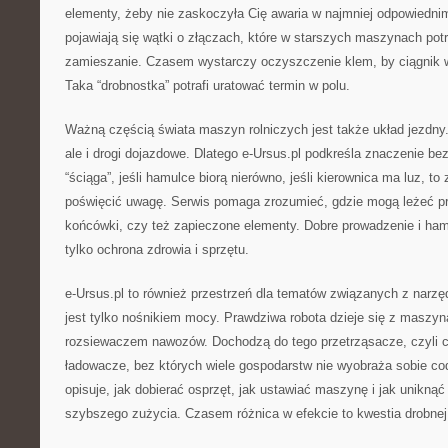
elementy, żeby nie zaskoczyła Cię awaria w najmniej odpowiedn
pojawiają się wątki o złączach, które w starszych maszynach potr
zamieszanie. Czasem wystarczy oczyszczenie klem, by ciągnik wr
Taka “drobnostka” potrafi uratować termin w polu.
Ważną częścią świata maszyn rolniczych jest także układ jezdny. 
ale i drogi dojazdowe. Dlatego e-Ursus.pl podkreśla znaczenie bez
“ściąga”, jeśli hamulce biorą nierówno, jeśli kierownica ma luz, to
poświęcić uwagę. Serwis pomaga zrozumieć, gdzie mogą leżeć pr
końcówki, czy też zapieczone elementy. Dobre prowadzenie i hamo
tylko ochrona zdrowia i sprzętu.
e-Ursus.pl to również przestrzeń dla tematów związanych z narzę
jest tylko nośnikiem mocy. Prawdziwa robota dzieje się z maszyn
rozsiewaczem nawozów. Dochodzą do tego przetrząsacze, czyli ca
ładowacze, bez których wiele gospodarstw nie wyobraża sobie cod
opisuje, jak dobierać osprzęt, jak ustawiać maszynę i jak unikną
szybszego zużycia. Czasem różnica w efekcie to kwestia drobnej 