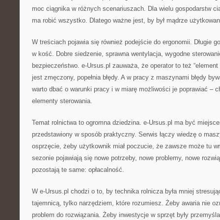
moc ciągnika w różnych scenariuszach. Dla wielu gospodarstw ciąg
ma robić wszystko. Dlatego ważne jest, by był mądrze użytkowan
W treściach pojawia się również podejście do ergonomii. Długie go
w kość. Dobre siedzenie, sprawna wentylacja, wygodne sterowanie
bezpieczeństwo. e-Ursus.pl zauważa, że operator to też “element 
jest zmęczony, popełnia błędy. A w pracy z maszynami błędy byw
warto dbać o warunki pracy i w miarę możliwości je poprawiać – 
elementy sterowania.
Temat rolnictwa to ogromna dziedzina. e-Ursus.pl ma być miejscem
przedstawiony w sposób praktyczny. Serwis łączy wiedzę o maszy
osprzęcie, żeby użytkownik miał poczucie, że zawsze może tu w
sezonie pojawiają się nowe potrzeby, nowe problemy, nowe rozwi
pozostają te same: opłacalność.
W e-Ursus.pl chodzi o to, by technika rolnicza była mniej stresują
tajemnicą, tylko narzędziem, które rozumiesz. Żeby awaria nie ozn
problem do rozwiązania. Żeby inwestycje w sprzęt były przemyśl