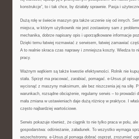
konstrukcje”, to i tak chce, by działały sprawnie. Pasja i użytec
Dużą rolę w świecie maszyn gra także uczenie się od innych. Serw
miejsca, w którym użytkownik nie jest zostawiony sam z problem
mechanika, dobrze napisany opis i uporządkowane informacje poz
Dzięki temu łatwiej rozmawiać z serwisem, łatwiej zamawiać częśc
A to realnie skraca czas naprawy i zmniejsza koszty. Wiedza to ni
pracy.
Ważnym wątkiem są także kwestie efektywności. Rolnik nie kupu
stała. Sprzęt ma pracować, zarabiać, pomagać. e-Ursus.pl opisuj
wycisnąć z maszyny maksimum, ale bez niszczenia jej na siłę. 
warunkach, rozsądne obciążenie, regularny serwis – to prowadzi
mała zmiana w ustawieniach daje dużą różnicę w praktyce. I właśn
często najbardziej wartościowe.
Serwis pokazuje również, że ciągnik to nie tylko praca w polu, al
gospodarstwa: odśnieżanie, załadunek. To wszystko wymaga sprzę
wszechstronny. e-Ursus.pl pomaga dobrać osprzęt, zrozumieć ogr