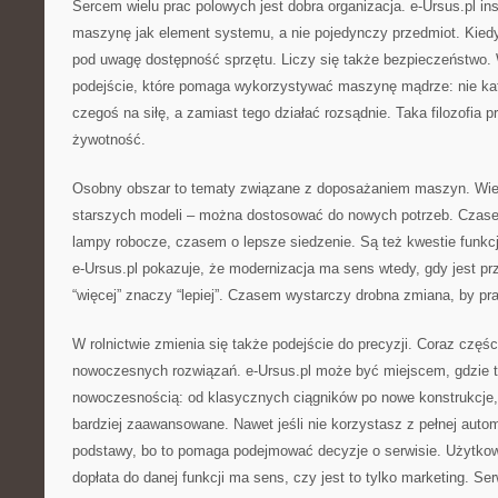
Sercem wielu prac polowych jest dobra organizacja. e-Ursus.pl ins
maszynę jak element systemu, a nie pojedynczy przedmiot. Kiedy
pod uwagę dostępność sprzętu. Liczy się także bezpieczeństwo.
podejście, które pomaga wykorzystywać maszynę mądrze: nie kato
czegoś na siłę, a zamiast tego działać rozsądnie. Taka filozofia p
żywotność.
Osobny obszar to tematy związane z doposażaniem maszyn. Wie
starszych modeli – można dostosować do nowych potrzeb. Czas
lampy robocze, czasem o lepsze siedzenie. Są też kwestie funkc
e-Ursus.pl pokazuje, że modernizacja ma sens wtedy, gdy jest p
“więcej” znaczy “lepiej”. Czasem wystarczy drobna zmiana, by pr
W rolnictwie zmienia się także podejście do precyzji. Coraz częśc
nowoczesnych rozwiązań. e-Ursus.pl może być miejscem, gdzie t
nowoczesnością: od klasycznych ciągników po nowe konstrukcje,
bardziej zaawansowane. Nawet jeśli nie korzystasz z pełnej auto
podstawy, bo to pomaga podejmować decyzje o serwisie. Użytkow
dopłata do danej funkcji ma sens, czy jest to tylko marketing. Se