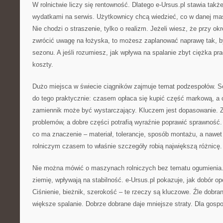
W rolnictwie liczy się rentowność. Dlatego e-Ursus.pl stawia tak
wydatkami na serwis. Użytkownicy chcą wiedzieć, co w danej mas
Nie chodzi o straszenie, tylko o realizm. Jeżeli wiesz, że przy o
zwrócić uwagę na łożyska, to możesz zaplanować naprawę tak, b
sezonu. A jeśli rozumiesz, jak wpływa na spalanie zbyt ciężka pra
koszty.
Dużo miejsca w świecie ciągników zajmuje temat podzespołów. Se
do tego praktycznie: czasem opłaca się kupić część markową, a
zamiennik może być wystarczający. Kluczem jest dopasowanie. Z
problemów, a dobre części potrafią wyraźnie poprawić sprawność
co ma znaczenie – materiał, tolerancje, sposób montażu, a nawet
rolniczym czasem to właśnie szczegóły robią największą różnicę.
Nie można mówić o maszynach rolniczych bez tematu ogumienia
ziemię, wpływają na stabilność. e-Ursus.pl pokazuje, jak dobór o
Ciśnienie, bieżnik, szerokość – te rzeczy są kluczowe. Źle dob
większe spalanie. Dobrze dobrane daje mniejsze straty. Dla gospo