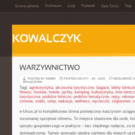
Archiwum
Podatek
Tagi
Strona główna
Łódź
Spis Treści
KOWALCZYK
WARZYWNICTWO
POSTED BY ADMIN
POSTED ON STY - 26 - 2026
MOŻLIWOŚĆ 
WYŁĄCZONA
Tagi:
agroturystyka
,
akcesoria turystyczne
,
bagaże
,
bilety lotnicz
fitness
,
hostele
,
hotele
,
jachty
,
kemping
,
kulturystyka
,
linie lotnic
turystyczna
,
podróże lotnicze
,
podróże tematyczne
,
rejsy
,
rekreac
zimowe
,
statki
,
urlop
,
wakacje
,
wellness
,
wycieczki
,
żeglarstwo
,
z
e-Ursus.pl to kompleksowa strona poświęcona maszynom uciągo
rozumianej sprzętowi rolnemu. To miejsce stworzone dla osób, k
sprzętu gospodarczego w praktyce – bez zbędnego nadęcia, za to
doświadczenia. Serwis gromadzi wiedzę zarówno dla nowych użyt