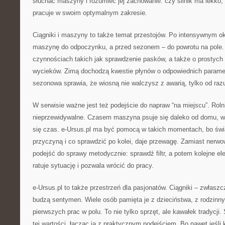
słuchać maszyny i rozumieć jej zachowanie: czy silnik ma lekko, 
pracuje w swoim optymalnym zakresie.
Ciągniki i maszyny to także temat przestojów. Po intensywnym o
maszynę do odpoczynku, a przed sezonem – do powrotu na pole. 
czynnościach takich jak sprawdzenie pasków, a także o prostych 
wycieków. Zimą dochodzą kwestie płynów o odpowiednich parame
sezonowa sprawia, że wiosną nie walczysz z awarią, tylko od raz
W serwisie ważne jest też podejście do napraw “na miejscu”. Rol
nieprzewidywalne. Czasem maszyna psuje się daleko od domu, w t
się czas. e-Ursus.pl ma być pomocą w takich momentach, bo ś
przyczyną i co sprawdzić po kolei, daje przewagę. Zamiast nerw
podejść do sprawy metodycznie: sprawdź filtr, a potem kolejne el
ratuje sytuację i pozwala wrócić do pracy.
e-Ursus.pl to także przestrzeń dla pasjonatów. Ciągniki – zwłasz
budzą sentymen. Wiele osób pamięta je z dzieciństwa, z rodzinn
pierwszych prac w polu. To nie tylko sprzęt, ale kawałek tradycj
tej wartości, łącząc ją z praktycznym podejściem. Bo nawet jeśli k