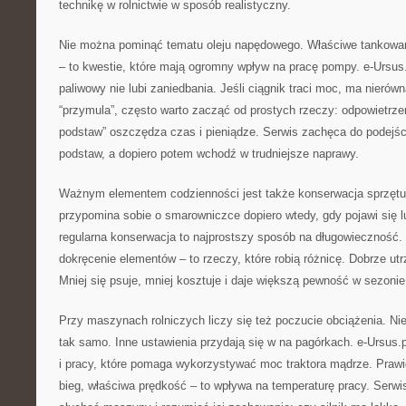
technikę w rolnictwie w sposób realistyczny.
Nie można pominąć tematu oleju napędowego. Właściwe tankowanie,
– to kwestie, które mają ogromny wpływ na pracę pompy. e-Ursus
paliwowy nie lubi zaniedbania. Jeśli ciągnik traci moc, ma nierówn
“przymula”, często warto zacząć od prostych rzeczy: odpowietrze
podstaw” oszczędza czas i pieniądze. Serwis zachęca do podejści
podstaw, a dopiero potem wchodź w trudniejsze naprawy.
Ważnym elementem codzienności jest także konserwacja sprzętu
przypomina sobie o smarowniczce dopiero wtedy, gdy pojawi się lu
regularna konserwacja to najprostszy sposób na długowieczność. S
dokręcenie elementów – to rzeczy, które robią różnicę. Dobrze utr
Mniej się psuje, mniej kosztuje i daje większą pewność w sezonie
Przy maszynach rolniczych liczy się też poczucie obciążenia. Ni
tak samo. Inne ustawienia przydają się w na pagórkach. e-Ursus.p
i pracy, które pomaga wykorzystywać moc traktora mądrze. Prawi
bieg, właściwa prędkość – to wpływa na temperaturę pracy. Serwi