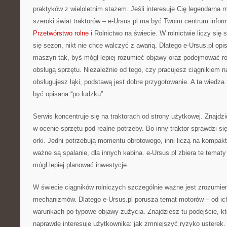
praktyków z wieloletnim stażem. Jeśli interesuje Cię legendarna m
szeroki świat traktorów – e-Ursus.pl ma być Twoim centrum infor
Przetwórstwo rolne
i Rolnictwo na świecie. W rolnictwie liczy si
się sezon, nikt nie chce walczyć z awarią. Dlatego e-Ursus.pl opi
maszyn tak, byś mógł lepiej rozumieć objawy oraz podejmować 
obsługą sprzętu. Niezależnie od tego, czy pracujesz ciągnikiem n
obsługujesz łąki, podstawą jest dobre przygotowanie. A ta wiedza
być opisana “po ludzku”.
Serwis koncentruje się na traktorach od strony użytkowej. Znajdzi
w ocenie sprzętu pod realne potrzeby. Bo inny traktor sprawdzi si
orki. Jedni potrzebują momentu obrotowego, inni liczą na kompak
ważne są spalanie, dla innych kabina. e-Ursus.pl zbiera te temat
mógł lepiej planować inwestycje.
W świecie ciągników rolniczych szczególnie ważne jest zrozumie
mechanizmów. Dlatego e-Ursus.pl porusza temat motorów – od i
warunkach po typowe objawy zużycia. Znajdziesz tu podejście, kt
naprawdę interesuje użytkownika: jak zmniejszyć ryzyko usterek