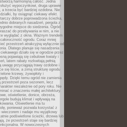
stworzą harmonijną całość. Jedna
służyć wypoczynkowi, druga uprawie
w, a trzecia być bardziej ozdobna. Nie
 działki, by osiągnąć ciekawy efekt.
arczy dobrze poprowadzona ścieżka,
ednio dobranych nasadzeń, pergola z
wygodne miejsce do siedzenia. Ogród
raszać do przebywania w nim, a nie
rze wyglądać z okna. Ważnym trendem
ż całoroczność ogrodu. Coraz mniej
eć przestrzeń atrakcyjną wyłącznie od
pnia. Dlatego planuje się nasadzenia
 ciekawego działo się w ogrodzie przez
osną pojawiają się cebulowe kwiaty i
leń, latem rabaty rozkwitają pełnią
ią uwagę przyciągają trawy ozdobne i
ce się liście, a zimą strukturę ogrodu
ielone krzewy, żywopłoty i
pędy. Dzięki temu ogród nie zamienia
ą przestrzeń poza sezonem, lecz
arakter niezależnie od pory roku. Nie
inać o znaczeniu małej architektury.
we, oświetlenie, donice, obrzeża,
ergole budują klimat i wpływają na
kowania. Oświetlenie ma tu
olę, ponieważ pozwala korzystać z
e wieczorem i nadaje mu wyjątkowy
ikatnie podświetlone ścieżki, drzewa lub
ją, że przestrzeń staje się bardziej
 funkcjonalna. W nowoczesnych