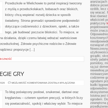
aranżacjach 
Przedszkole w Wielichowie to portal inspiracji tworzony
dobrze przem
ozdób, lecz 
z myślą o przedszkolakach, bobasach oraz bliskich,
się wracać.
którzy chcą wspierać rozwój dziecka w sposób
tkwi również
właścicieli 
świadomy. Strona gromadzi sprawdzone podpowiedzi
praktyczny
k
dotyczące codzienności z dzieckiem, opieki, a także
projektowani
może znaczą
tego, jak budować poczucie bliskości. To miejsce, w
Odpowiednio
kosztownych 
na działania, dzięki czemu łatwiej wdrażać wartościowe
nieodpowied
przedszkolnej. Zdrowie psychiczne rodziców o Zdrowie
rozwiązań zb
Nowoczesny 
najdziesz propozycje […]
użytkowości
grządki, skrz
ŁECZNOŚĆ
strefy jadal
pomidory, mi
są już dome
niewielkiej 
EGIE GRY
miniwarzywni
codzienne go
ogrodami pr
TECHNIKI
 2026
MOŻLIWOŚĆ KOMENTOWANIA
ZOSTAŁA WYŁĄCZONA
budki lęgowe
I
STRATEGIE
odpowiednio
GRY
To blog poświęcony poolowi, snukerowi, dartowi oraz
ekosystemem,
Istotna jest
kręglarstwu – czterem sportom precyzji, w których liczy
ogrodem. Do
zewnętrzna 
się powtarzalność, spokój i właściwy wybór. To miejsce
przedłużenie