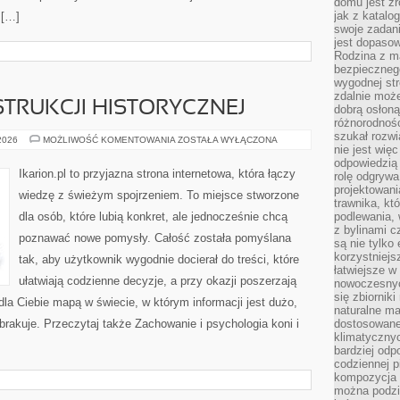
domu jest zr
jak z katalo
 […]
swoje zadani
jest dopaso
Rodzina z m
bezpiecznego
wygodnej st
zdalnie moż
TRUKCJI HISTORYCZNEJ
dobrą osłoną 
różnorodnośc
szukał rozw
KONIE
 2026
MOŻLIWOŚĆ KOMENTOWANIA
ZOSTAŁA WYŁĄCZONA
nie jest wię
W
REKONSTRUKCJI
odpowiedzią 
HISTORYCZNEJ
Ikarion.pl to przyjazna strona internetowa, która łączy
rolę odgrywa
projektowani
wiedzę z świeżym spojrzeniem. To miejsce stworzone
trawnika, kt
dla osób, które lubią konkret, ale jednocześnie chcą
podlewania, 
z bylinami c
poznawać nowe pomysły. Całość została pomyślana
są nie tylko
korzystniejs
tak, aby użytkownik wygodnie docierał do treści, które
łatwiejsze 
ułatwiają codzienne decyzje, a przy okazji poszerzają
nowoczesnyc
się zbiornik
dla Ciebie mapą w świecie, w którym informacji jest dużo,
naturalne ma
akuje. Przeczytaj także Zachowanie i psychologia koni i
dostosowane
klimatyczny
bardziej odp
codziennej p
kompozycja p
można podzie