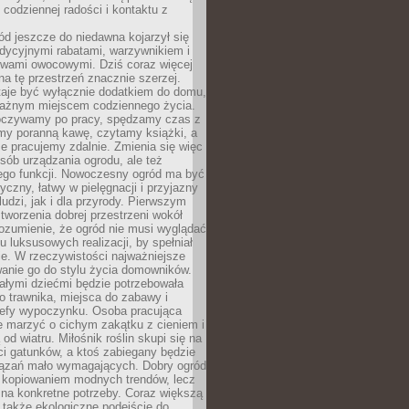
codziennej radości i kontaktu z
d jeszcze do niedawna kojarzył się
adycyjnymi rabatami, warzywnikiem i
ewami owocowymi. Dziś coraz więcej
na tę przestrzeń znacznie szerzej.
taje być wyłącznie dodatkiem do domu,
 ważnym miejscem codziennego życia.
poczywamy po pracy, spędzamy czas z
emy poranną kawę, czytamy książki, a
 pracujemy zdalnie. Zmienia się więc
osób urządzania ogrodu, ale też
jego funkcji. Nowoczesny ogród ma być
tyczny, łatwy w pielęgnacji i przyjazny
ludzi, jak i dla przyrody. Pierwszym
tworzenia dobrej przestrzeni wokół
ozumienie, że ogród nie musi wyglądać
gu luksusowych realizacji, by spełniał
e. W rzeczywistości najważniejsze
wanie go do stylu życia domowników.
ałymi dziećmi będzie potrzebowała
 trawnika, miejsca do zabawy i
refy wypoczynku. Osoba pracująca
e marzyć o cichym zakątku z cieniem i
od wiatru. Miłośnik roślin skupi się na
i gatunków, a ktoś zabiegany będzie
iązań mało wymagających. Dobry ogród
c kopiowaniem modnych trendów, lecz
na konkretne potrzeby. Coraz większą
 także ekologiczne podejście do