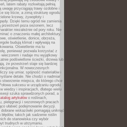
leń, latem rabaty rozkwitają pełnią
ią uwagę przyciągają trawy ozdobne i
ce się liście, a zimą strukturę ogrodu
ielone krzewy, żywopłoty i
pędy. Dzięki temu ogród nie zamienia
ą przestrzeń poza sezonem, lecz
arakter niezależnie od pory roku. Nie
inać o znaczeniu małej architektury.
we, oświetlenie, donice, obrzeża,
ergole budują klimat i wpływają na
kowania. Oświetlenie ma tu
olę, ponieważ pozwala korzystać z
e wieczorem i nadaje mu wyjątkowy
ikatnie podświetlone ścieżki, drzewa lub
ją, że przestrzeń staje się bardziej
 funkcjonalna. W nowoczesnych
liczy się umiar, spójność materiałów i
yślane detale. Nie chodzi o nadmiar
o stworzenie miejsca, do którego chce
 Połowa sukcesu w urządzaniu ogrodu
 w wiedzy i inspiracjach, dlatego wielu
posesji szuka sprawdzonych porad, a
atalog artykułów
o roślinach,
u, pielęgnacji i sezonowych pracach
co ułatwić podejmowanie decyzji.
 dobrane wskazówki pomagają uniknąć
błędów, takich jak sadzenie roślin
nich do stanowiska czy wybór
yt trudnych w utrzymaniu.