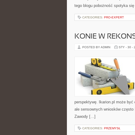
tego blogu pobożność spotyka się
CATEGORIES:
PRO-EXPERT
KONIE W REKONS
POSTED BY ADMIN
STY - 30 -
perspektywę. Ikarion.pl może być 
ale sensownych wniosków często br
Zawody […]
CATEGORIES:
PRZEMYSŁ