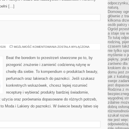
odpoczynku, 
pełni […]
naturą.
Domowy ogró
głównie z tr
kilkoma drz
osób patrzy 
Ogród przes
a staje się
To tutaj od
rodziną, pij
czasem także
AKTUALNOŚCI
 2026
MOŻLIWOŚĆ KOMENTOWANIA
ZOSTAŁA WYŁĄCZONA
nie tylko sp
myślenie o 
Beat the boredom to przestrzeń stworzone po to, by
piękny, prak
zarówno dla 
przegonić znużenie i zamienić codzienną rutynę w
krokiem do s
chwilę dla siebie. To kompendium o produktach beauty,
domu jest zr
jak z katalo
perfumach oraz lakierach do paznokci. Jeśli szukasz
swoje zadani
jest dopaso
konkretnych wskazówek, chcesz lepiej rozumieć
Rodzina z m
recepturę i wybierać produkty bardziej świadomie,
bezpiecznego
wygodnej st
 z użycia oraz porównania dopasowane do różnych potrzeb,
zdalnie moż
 to Moda i Lakiery do paznokci. W świecie beauty łatwo się
dobrą osłoną 
różnorodnośc
szukał rozw
nie jest wię
odpowiedzią 
rolę odgrywa