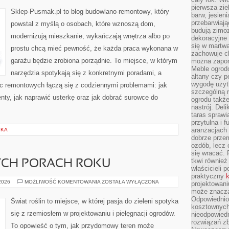
CZYTELNIKÓW
pierwsza zie
Sklep-Pusmak.pl to blog budowlano-remontowy, który
barw, jesien
przebarwiają
powstał z myślą o osobach, które wznoszą dom,
budują zimoz
modernizują mieszkanie, wykańczają wnętrza albo po
dekoracyjne 
się w martw
prostu chcą mieć pewność, że każda praca wykonana w
zachowuje ch
garażu będzie zrobiona porządnie. To miejsce, w którym
można zapom
Meble ogrodo
narzędzia spotykają się z konkretnymi poradami, a
altany czy p
wygodę użyt
ac remontowych łączą się z codziennymi problemami: jak
szczególną r
ty, jak naprawić usterkę oraz jak dobrać surowce do
ogrodu takż
nastrój. Del
taras sprawia
przytulna i
aranżacjach 
YKA
dobrze przem
ozdób, lecz 
się wracać.
tkwi również
CH PORACH ROKU
właścicieli 
praktyczny
k
OGRÓD
 2026
MOŻLIWOŚĆ KOMENTOWANIA
ZOSTAŁA WYŁĄCZONA
projektowani
W
może znaczą
RÓŻNYCH
PORACH
Odpowiednio
Świat roślin to miejsce, w której pasja do zieleni spotyka
ROKU
kosztownych 
się z rzemiosłem w projektowaniu i pielęgnacji ogrodów.
nieodpowied
rozwiązań zb
To opowieść o tym, jak przydomowy teren może