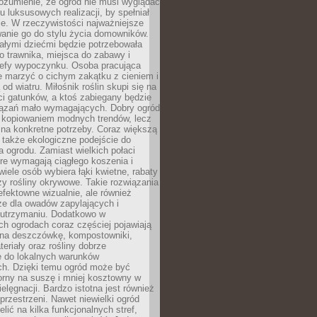
ozumienie, że ogród nie musi wyglądać
gu luksusowych realizacji, by spełniał
e. W rzeczywistości najważniejsze
wanie go do stylu życia domowników.
ałymi dziećmi będzie potrzebowała
 trawnika, miejsca do zabawy i
refy wypoczynku. Osoba pracująca
e marzyć o cichym zakątku z cieniem i
od wiatru. Miłośnik roślin skupi się na
i gatunków, a ktoś zabiegany będzie
iązań mało wymagających. Dobry ogród
c kopiowaniem modnych trendów, lecz
na konkretne potrzeby. Coraz większą
 także ekologiczne podejście do
a ogrodu. Zamiast wielkich połaci
óre wymagają ciągłego koszenia i
wiele osób wybiera łąki kwietne, rabaty
zy rośliny okrywowe. Takie rozwiązania
 efektowne wizualnie, ale również
ze dla owadów zapylających i
w utrzymaniu. Dodatkowo w
h ogrodach coraz częściej pojawiają
i na deszczówkę, kompostowniki,
teriały oraz rośliny dobrze
 do lokalnych warunków
ch. Dzięki temu ogród może być
orny na suszę i mniej kosztowny w
ielęgnacji. Bardzo istotna jest również
rzestrzeni. Nawet niewielki ogród
lić na kilka funkcjonalnych stref,