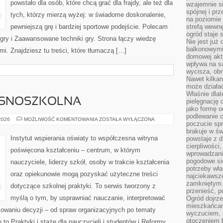
powstało dla osób, które chcą grać dla frajdy, ale też dla
wzajemnie si
spójnej i pr
tych, którzy mierzą wyżej: w świadome doskonalenie,
na poziomie 
pewniejszą grę i bardziej sportowe podejście. Polecam
strefą wewnę
ogród staje 
 gry i Zaawansowane techniki gry. Strona łączy wiedzę
Nie jest już
balkonowymi
. Znajdziesz tu treści, które tłumaczą […]
domowej akt
wpływa na s
wycisza, obn
Nawet kilkan
może działa
Właśnie dlat
ESNOSZKOLNA
pielęgnację 
jako formę o
podlewanie c
EDUKACJA
 2026
MOŻLIWOŚĆ KOMENTOWANIA
ZOSTAŁA WYŁĄCZONA
poczucie spr
WCZESNOSZKOLNA
brakuje w św
Instytut wspierania oświaty to współczesna witryna
powstaje z d
cierpliwości
poświęcona kształceniu – centrum, w którym
wprowadzania
pogodowe się
nauczyciele, liderzy szkół, osoby w trakcie kształcenia
potrzeby właś
oraz opiekunowie mogą pozyskać użyteczne treści
najciekawsze
zamkniętym.
dotyczące szkolnej praktyki. To serwis tworzony z
przenieść, p
myślą o tym, by usprawniać nauczanie, interpretować
Ogród dojrz
mieszkańcam
waniu decyzji – od spraw organizacyjnych po tematy
wyczuciem, s
otoczeniem 
to Praktyki i staże dla nauczycieli i studentów i Reformy