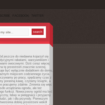
SCRIBE
FACEBOOK
TWITTER
d jeszcze do niedawna kojarzył się
adycyjnymi rabatami, warzywnikiem i
ewami owocowymi. Dziś coraz więcej
na tę przestrzeń znacznie szerzej.
taje być wyłącznie dodatkiem do domu,
 ważnym miejscem codziennego życia.
poczywamy po pracy, spędzamy czas z
emy poranną kawę, czytamy książki, a
 pracujemy zdalnie. Zmienia się więc
osób urządzania ogrodu, ale też
jego funkcji. Nowoczesny ogród ma być
tyczny, łatwy w pielęgnacji i przyjazny
ludzi, jak i dla przyrody. Pierwszym
tworzenia dobrej przestrzeni wokół