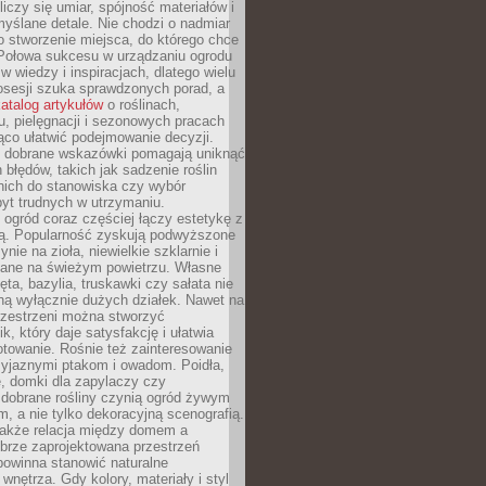
liczy się umiar, spójność materiałów i
yślane detale. Nie chodzi o nadmiar
o stworzenie miejsca, do którego chce
 Połowa sukcesu w urządzaniu ogrodu
 w wiedzy i inspiracjach, dlatego wielu
posesji szuka sprawdzonych porad, a
atalog artykułów
o roślinach,
u, pielęgnacji i sezonowych pracach
co ułatwić podejmowanie decyzji.
 dobrane wskazówki pomagają uniknąć
błędów, takich jak sadzenie roślin
nich do stanowiska czy wybór
yt trudnych w utrzymaniu.
ogród coraz częściej łączy estetykę z
ą. Popularność zyskują podwyższone
ynie na zioła, niewielkie szklarnie i
niane na świeżym powietrzu. Własne
ęta, bazylia, truskawki czy sałata nie
ną wyłącznie dużych działek. Nawet na
przestrzeni można stworzyć
k, który daje satysfakcję i ułatwia
towanie. Rośnie też zainteresowanie
zyjaznymi ptakom i owadom. Poidła,
, domki dla zapylaczy czy
 dobrane rośliny czynią ogród żywym
 a nie tylko dekoracyjną scenografią.
 także relacja między domem a
brze zaprojektowana przestrzeń
powinna stanowić naturalne
 wnętrza. Gdy kolory, materiały i styl