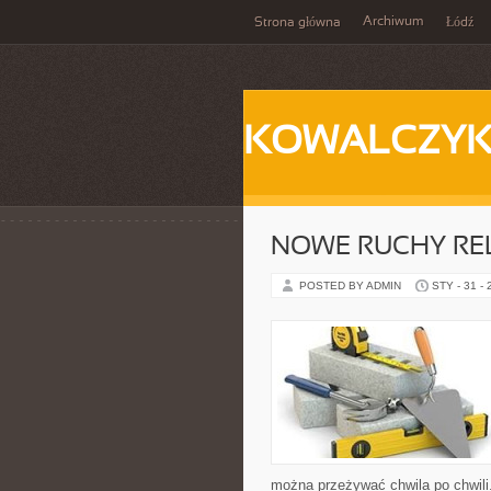
Archiwum
Strona główna
Łódź
KOWALCZY
NOWE RUCHY REL
POSTED BY ADMIN
STY - 31 -
można przeżywać chwila po chwili