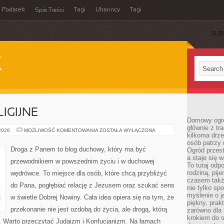
Podatek
Tagi
Ukarincy
Tagi
Spis Treści
SUB
K
IGIJNE
Domowy ogró
głównie z tr
NOWE
 2026
MOŻLIWOŚĆ KOMENTOWANIA
ZOSTAŁA WYŁĄCZONA
kilkoma drz
RUCHY
RELIGIJNE
osób patrzy 
Droga z Panem to blog duchowy, który ma być
Ogród przes
a staje się
przewodnikiem w powszednim życiu i w duchowej
To tutaj od
rodziną, pij
wędrówce. To miejsce dla osób, które chcą przybliżyć
czasem także
do Pana, pogłębiać relację z Jezusem oraz szukać sens
nie tylko sp
myślenie o 
w świetle Dobrej Nowiny. Cała idea opiera się na tym, że
piękny, prak
przekonanie nie jest ozdobą do życia, ale drogą, którą
zarówno dla 
krokiem do s
. Warto przeczytać Judaizm i Konfucjanizm. Na łamach