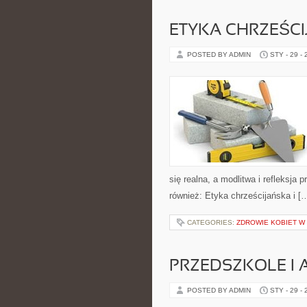
ETYKA CHRZEŚC
POSTED BY ADMIN
STY - 29 -
się realna, a modlitwa i refleksja
również: Etyka chrześcijańska i [
CATEGORIES:
ZDROWIE KOBIET W
PRZEDSZKOLE I 
POSTED BY ADMIN
STY - 29 -