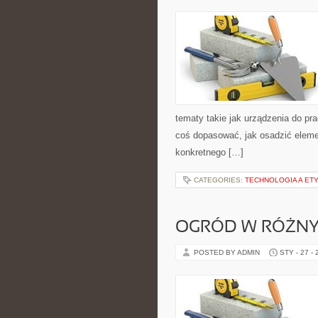
tematy takie jak urządzenia do pr
coś dopasować, jak osadzić elemen
konkretnego […]
CATEGORIES:
TECHNOLOGIA A ET
OGRÓD W RÓŻNY
POSTED BY ADMIN
STY - 27 -