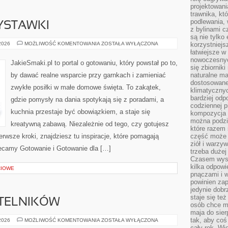
projektowani
trawnika, kt
podlewania, 
ZYSTAWKI
z bylinami c
są nie tylko
PRZEKĄSKI
 2026
MOŻLIWOŚĆ KOMENTOWANIA
ZOSTAŁA WYŁĄCZONA
korzystniejs
I
łatwiejsze 
PRZYSTAWKI
nowoczesnyc
JakieSmaki.pl to portal o gotowaniu, który powstał po to,
się zbiornik
by dawać realne wsparcie przy garnkach i zamieniać
naturalne ma
dostosowane
zwykłe posiłki w małe domowe święta. To zakątek,
klimatyczny
bardziej odp
gdzie pomysły na dania spotykają się z poradami, a
codziennej p
kuchnia przestaje być obowiązkiem, a staje się
kompozycja p
można podzie
kreatywną zabawą. Niezależnie od tego, czy gotujesz
które razem 
erwsze kroki, znajdziesz tu inspiracje, które pomagają
część może 
ziół i warzy
olecamy Gotowanie i Gotowanie dla […]
trzeba dużej
Czasem wyst
kilka odpowi
CIOWE
pnączami i 
powinien zap
jedynie dob
staje się te
YTELNIKÓW
osób chce mi
maja do sier
tak, aby coś
PYTANIA
 2026
MOŻLIWOŚĆ KOMENTOWANIA
ZOSTAŁA WYŁĄCZONA
OD
cały rok. Wi