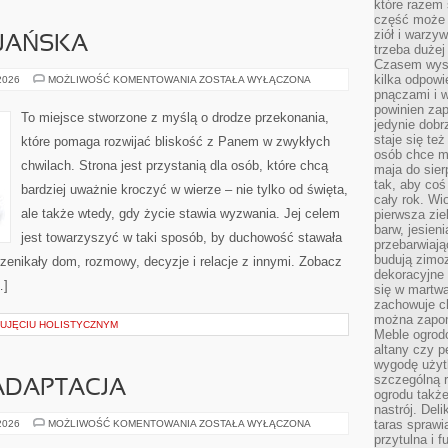
które razem 
część może 
ziół i warzy
IJAŃSKA
trzeba dużej
Czasem wyst
kilka odpowi
ETYKA
 2026
MOŻLIWOŚĆ KOMENTOWANIA
ZOSTAŁA WYŁĄCZONA
CHRZEŚCIJAŃSKA
pnączami i 
powinien zap
To miejsce stworzone z myślą o drodze przekonania,
jedynie dob
staje się te
które pomaga rozwijać bliskość z Panem w zwykłych
osób chce mi
chwilach. Strona jest przystanią dla osób, które chcą
maja do sier
tak, aby coś
bardziej uważnie kroczyć w wierze – nie tylko od święta,
cały rok. Wi
ale także wtedy, gdy życie stawia wyzwania. Jej celem
pierwsza zie
barw, jesien
jest towarzyszyć w taki sposób, by duchowość stawała
przebarwiają
budują zimoz
 przenikały dom, rozmowy, decyzje i relacje z innymi. Zobacz
dekoracyjne 
…]
się w martw
zachowuje ch
można zapom
 UJĘCIU HOLISTYCZNYM
Meble ogrodo
altany czy p
wygodę użyt
szczególną r
ADAPTACJA
ogrodu takż
nastrój. Del
PRZEDSZKOLE
taras sprawia
 2026
MOŻLIWOŚĆ KOMENTOWANIA
ZOSTAŁA WYŁĄCZONA
I
przytulna i
ADAPTACJA