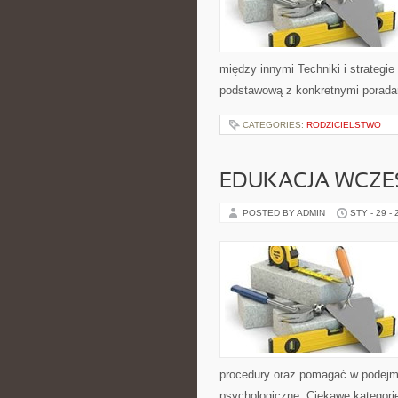
między innymi Techniki i strategie
podstawową z konkretnymi poradami
CATEGORIES:
RODZICIELSTWO
EDUKACJA WCZ
POSTED BY ADMIN
STY - 29 -
procedury oraz pomagać w podejmo
psychologiczne. Ciekawe kategorie 