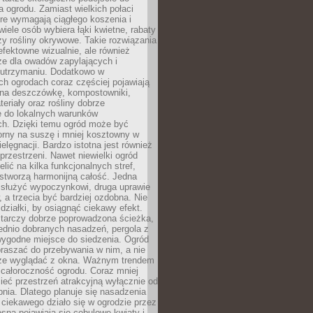
a ogrodu. Zamiast wielkich połaci
óre wymagają ciągłego koszenia i
wiele osób wybiera łąki kwietne, rabaty
zy rośliny okrywowe. Takie rozwiązania
 efektowne wizualnie, ale również
ze dla owadów zapylających i
w utrzymaniu. Dodatkowo w
h ogrodach coraz częściej pojawiają
i na deszczówkę, kompostowniki,
teriały oraz rośliny dobrze
 do lokalnych warunków
ch. Dzięki temu ogród może być
orny na suszę i mniej kosztowny w
ielęgnacji. Bardzo istotna jest również
rzestrzeni. Nawet niewielki ogród
lić na kilka funkcjonalnych stref,
stworzą harmonijną całość. Jedna
służyć wypoczynkowi, druga uprawie
w, a trzecia być bardziej ozdobna. Nie
 działki, by osiągnąć ciekawy efekt.
arczy dobrze poprowadzona ścieżka,
ednio dobranych nasadzeń, pergola z
wygodne miejsce do siedzenia. Ogród
raszać do przebywania w nim, a nie
rze wyglądać z okna. Ważnym trendem
ż całoroczność ogrodu. Coraz mniej
eć przestrzeń atrakcyjną wyłącznie od
pnia. Dlatego planuje się nasadzenia
 ciekawego działo się w ogrodzie przez
osną pojawiają się cebulowe kwiaty i