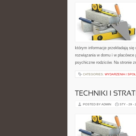
którym informacje przekładają się 
rozwiązania w domu i w placówce 
psychiczne rodziców. Na stronie z
CATEGORIES:
WYDARZENIA I SPO
TECHNIKI I STRAT
POSTED BY ADMIN
STY - 29 -