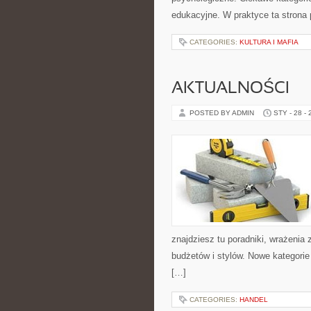
edukacyjne. W praktyce ta strona 
CATEGORIES:
KULTURA I MAFIA
AKTUALNOŚCI
POSTED BY ADMIN
STY - 28 -
znajdziesz tu poradniki, wrażenia
budżetów i stylów. Nowe kategorie
[…]
CATEGORIES:
HANDEL