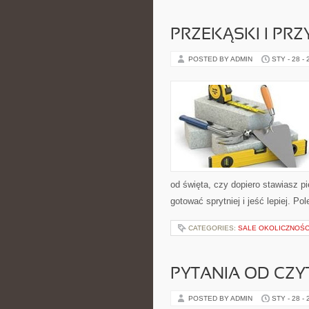
PRZEKĄSKI I PR
POSTED BY ADMIN
STY - 28 -
od święta, czy dopiero stawiasz pi
gotować sprytniej i jeść lepiej. P
CATEGORIES:
SALE OKOLICZNOŚ
PYTANIA OD CZ
POSTED BY ADMIN
STY - 28 -