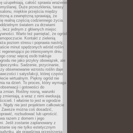
ę uzupełniają, całość sprawia wrażenie
zemyślanej. Duże przeszklenia, tarasy
salonu, miękkie przejścia między
trzną a zewnętrzną sprawiają, że
się realną częścią codziennego życia.
 oddzielnym światem za drzwiami
, lecz jednym z głównych miejsc
ywności. Warto też pamiętać, że ogród
amopoczucie. Kontakt z zielenią
iża poziom stresu i poprawia nastrój.
aście minut spędzonych wśród roślin
ć regenerująco po intensywnym dniu.
ego coraz więcej osób traktuje
ogrodu nie jako przykry obowiązek, ale
dpoczynku. Sadzenie, przycinanie,
zy obserwowanie wzrostu roślin daje
awczości i satysfakcji, której często
iecie wirtualnym. Piękny ogród nie
nia na dzień. To proces, który wymaga
, obserwacji i gotowości do
 zmian. Rośliny rosną, warunki
 zmieniają, a wraz z nimi ewoluują
cicieli. I właśnie to jest w ogrodzie
. Nigdy nie jest projektem całkowicie
 Zawsze można coś dosadzić,
oprawić, rozbudować lub uprościć.
ewa razem z domem i jego
i. Jeśli zostanie zaplanowany z
tanie się nie tylko estetycznym
budynku, ale prawdziwą przestrzenią