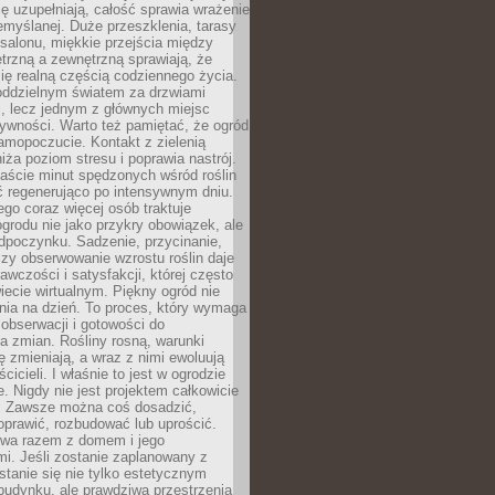
ę uzupełniają, całość sprawia wrażenie
zemyślanej. Duże przeszklenia, tarasy
salonu, miękkie przejścia między
trzną a zewnętrzną sprawiają, że
się realną częścią codziennego życia.
 oddzielnym światem za drzwiami
, lecz jednym z głównych miejsc
ywności. Warto też pamiętać, że ogród
amopoczucie. Kontakt z zielenią
iża poziom stresu i poprawia nastrój.
aście minut spędzonych wśród roślin
ć regenerująco po intensywnym dniu.
ego coraz więcej osób traktuje
ogrodu nie jako przykry obowiązek, ale
dpoczynku. Sadzenie, przycinanie,
zy obserwowanie wzrostu roślin daje
awczości i satysfakcji, której często
iecie wirtualnym. Piękny ogród nie
nia na dzień. To proces, który wymaga
, obserwacji i gotowości do
 zmian. Rośliny rosną, warunki
 zmieniają, a wraz z nimi ewoluują
cicieli. I właśnie to jest w ogrodzie
. Nigdy nie jest projektem całkowicie
 Zawsze można coś dosadzić,
oprawić, rozbudować lub uprościć.
ewa razem z domem i jego
i. Jeśli zostanie zaplanowany z
tanie się nie tylko estetycznym
budynku, ale prawdziwą przestrzenią