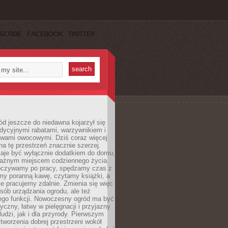
SCRIBE
FACEBOOK
TWITTER
d jeszcze do niedawna kojarzył się
adycyjnymi rabatami, warzywnikiem i
ewami owocowymi. Dziś coraz więcej
na tę przestrzeń znacznie szerzej.
taje być wyłącznie dodatkiem do domu,
 ważnym miejscem codziennego życia.
poczywamy po pracy, spędzamy czas z
emy poranną kawę, czytamy książki, a
 pracujemy zdalnie. Zmienia się więc
osób urządzania ogrodu, ale też
jego funkcji. Nowoczesny ogród ma być
tyczny, łatwy w pielęgnacji i przyjazny
ludzi, jak i dla przyrody. Pierwszym
tworzenia dobrej przestrzeni wokół