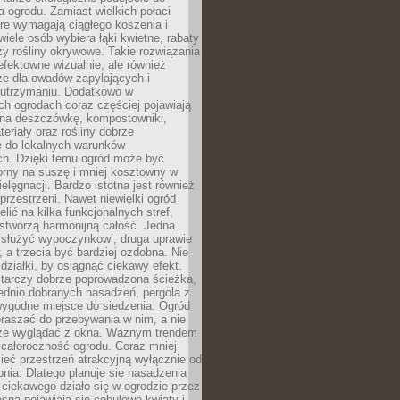
a ogrodu. Zamiast wielkich połaci
óre wymagają ciągłego koszenia i
wiele osób wybiera łąki kwietne, rabaty
zy rośliny okrywowe. Takie rozwiązania
 efektowne wizualnie, ale również
ze dla owadów zapylających i
w utrzymaniu. Dodatkowo w
h ogrodach coraz częściej pojawiają
i na deszczówkę, kompostowniki,
teriały oraz rośliny dobrze
 do lokalnych warunków
ch. Dzięki temu ogród może być
orny na suszę i mniej kosztowny w
ielęgnacji. Bardzo istotna jest również
rzestrzeni. Nawet niewielki ogród
lić na kilka funkcjonalnych stref,
stworzą harmonijną całość. Jedna
służyć wypoczynkowi, druga uprawie
w, a trzecia być bardziej ozdobna. Nie
 działki, by osiągnąć ciekawy efekt.
arczy dobrze poprowadzona ścieżka,
ednio dobranych nasadzeń, pergola z
wygodne miejsce do siedzenia. Ogród
raszać do przebywania w nim, a nie
rze wyglądać z okna. Ważnym trendem
ż całoroczność ogrodu. Coraz mniej
eć przestrzeń atrakcyjną wyłącznie od
pnia. Dlatego planuje się nasadzenia
 ciekawego działo się w ogrodzie przez
osną pojawiają się cebulowe kwiaty i