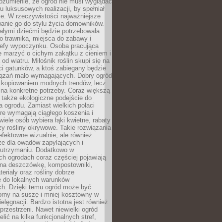
ozumienie, że ogród nie musi wyglądać
gu luksusowych realizacji, by spełniał
e. W rzeczywistości najważniejsze
wanie go do stylu życia domowników.
ałymi dziećmi będzie potrzebowała
 trawnika, miejsca do zabawy i
refy wypoczynku. Osoba pracująca
e marzyć o cichym zakątku z cieniem i
od wiatru. Miłośnik roślin skupi się na
i gatunków, a ktoś zabiegany będzie
iązań mało wymagających. Dobry ogród
c kopiowaniem modnych trendów, lecz
na konkretne potrzeby. Coraz większą
 także ekologiczne podejście do
a ogrodu. Zamiast wielkich połaci
óre wymagają ciągłego koszenia i
wiele osób wybiera łąki kwietne, rabaty
zy rośliny okrywowe. Takie rozwiązania
 efektowne wizualnie, ale również
ze dla owadów zapylających i
w utrzymaniu. Dodatkowo w
h ogrodach coraz częściej pojawiają
i na deszczówkę, kompostowniki,
teriały oraz rośliny dobrze
 do lokalnych warunków
ch. Dzięki temu ogród może być
orny na suszę i mniej kosztowny w
ielęgnacji. Bardzo istotna jest również
rzestrzeni. Nawet niewielki ogród
lić na kilka funkcjonalnych stref,