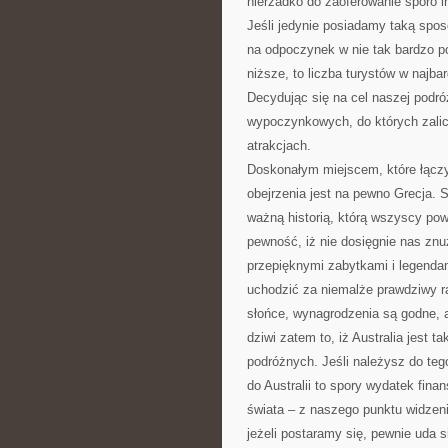
nierzadko do zaoferowanie sporo i
Jeśli jedynie posiadamy taką spo
na odpoczynek w nie tak bardzo po
niższe, to liczba turystów w najbar
Decydując się na cel naszej podr
wypoczynkowych, do których zalicz
atrakcjach.
Doskonałym miejscem, które łączy
obejrzenia jest na pewno Grecja. St
ważną historią, którą wszyscy pow
pewność, iż nie dosięgnie nas zn
przepięknymi zabytkami i legendam
uchodzić za niemalże prawdziwy ra
słońce, wynagrodzenia są godne, a
dziwi zatem to, iż Australia jest 
podróżnych. Jeśli należysz do te
do Australii to spory wydatek fin
świata – z naszego punktu widzeni
jeżeli postaramy się, pewnie uda s