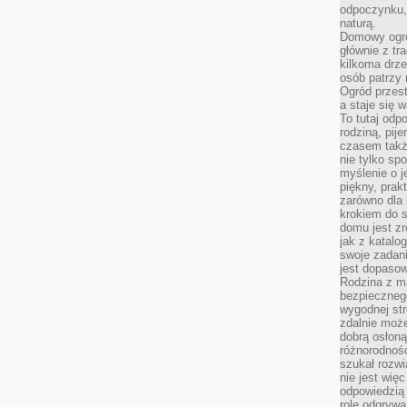
odpoczynku, 
naturą.
Domowy ogró
głównie z tr
kilkoma drz
osób patrzy 
Ogród przes
a staje się
To tutaj od
rodziną, pij
czasem także
nie tylko sp
myślenie o 
piękny, prak
zarówno dla 
krokiem do s
domu jest zr
jak z katalo
swoje zadani
jest dopaso
Rodzina z m
bezpiecznego
wygodnej st
zdalnie moż
dobrą osłoną 
różnorodnośc
szukał rozw
nie jest wię
odpowiedzią 
rolę odgrywa