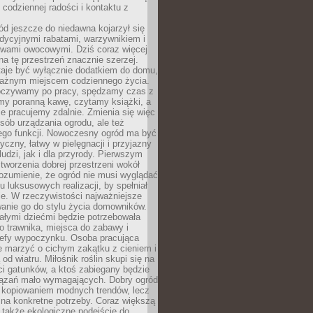
codziennej radości i kontaktu z
d jeszcze do niedawna kojarzył się
adycyjnymi rabatami, warzywnikiem i
ewami owocowymi. Dziś coraz więcej
na tę przestrzeń znacznie szerzej.
taje być wyłącznie dodatkiem do domu,
 ważnym miejscem codziennego życia.
poczywamy po pracy, spędzamy czas z
emy poranną kawę, czytamy książki, a
 pracujemy zdalnie. Zmienia się więc
osób urządzania ogrodu, ale też
jego funkcji. Nowoczesny ogród ma być
tyczny, łatwy w pielęgnacji i przyjazny
ludzi, jak i dla przyrody. Pierwszym
tworzenia dobrej przestrzeni wokół
ozumienie, że ogród nie musi wyglądać
gu luksusowych realizacji, by spełniał
e. W rzeczywistości najważniejsze
wanie go do stylu życia domowników.
ałymi dziećmi będzie potrzebowała
 trawnika, miejsca do zabawy i
refy wypoczynku. Osoba pracująca
e marzyć o cichym zakątku z cieniem i
od wiatru. Miłośnik roślin skupi się na
i gatunków, a ktoś zabiegany będzie
iązań mało wymagających. Dobry ogród
c kopiowaniem modnych trendów, lecz
na konkretne potrzeby. Coraz większą
 także ekologiczne podejście do