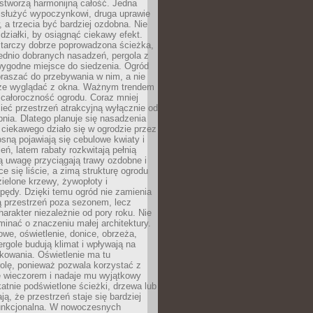
stworzą harmonijną całość. Jedna
służyć wypoczynkowi, druga uprawie
w, a trzecia być bardziej ozdobna. Nie
 działki, by osiągnąć ciekawy efekt.
arczy dobrze poprowadzona ścieżka,
ednio dobranych nasadzeń, pergola z
wygodne miejsce do siedzenia. Ogród
raszać do przebywania w nim, a nie
rze wyglądać z okna. Ważnym trendem
ż całoroczność ogrodu. Coraz mniej
eć przestrzeń atrakcyjną wyłącznie od
pnia. Dlatego planuje się nasadzenia
 ciekawego działo się w ogrodzie przez
osną pojawiają się cebulowe kwiaty i
leń, latem rabaty rozkwitają pełnią
ią uwagę przyciągają trawy ozdobne i
ce się liście, a zimą strukturę ogrodu
ielone krzewy, żywopłoty i
pędy. Dzięki temu ogród nie zamienia
ą przestrzeń poza sezonem, lecz
arakter niezależnie od pory roku. Nie
inać o znaczeniu małej architektury.
we, oświetlenie, donice, obrzeża,
ergole budują klimat i wpływają na
kowania. Oświetlenie ma tu
olę, ponieważ pozwala korzystać z
e wieczorem i nadaje mu wyjątkowy
ikatnie podświetlone ścieżki, drzewa lub
ją, że przestrzeń staje się bardziej
 funkcjonalna. W nowoczesnych