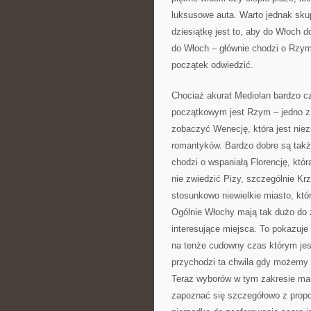
luksusowe auta. Warto jednak skup
dziesiątkę jest to, aby do Włoch 
do Włoch – głównie chodzi o Rzym 
początek odwiedzić.
Chociaż akurat Mediolan bardzo c
początkowym jest Rzym – jedno z 
zobaczyć Wenecję, która jest nie
romantyków. Bardzo dobre są takż
chodzi o wspaniałą Florencję, któ
nie zwiedzić Pizy, szczególnie Krz
stosunkowo niewielkie miasto, któ
Ogólnie Włochy mają tak dużo do 
interesujące miejsca. To pokazuje 
na tenże cudowny czas którym jest
przychodzi ta chwila gdy możemy 
Teraz wyborów w tym zakresie mam
zapoznać się szczegółowo z propo