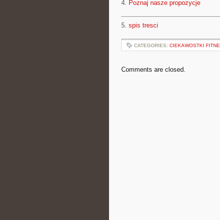
4.
Poznaj nasze propozycje
5.
spis tresci
CATEGORIES:
CIEKAWOSTKI FITNE
Comments are closed.