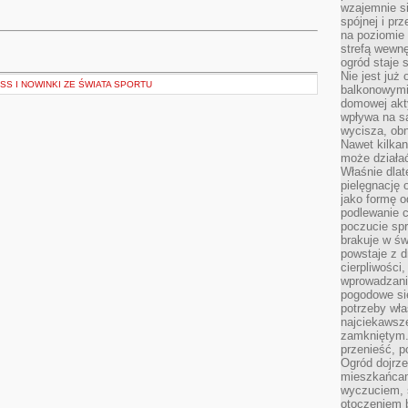
wzajemnie si
spójnej i pr
na poziomie 
strefą wewnę
ogród staje 
Nie jest już
SS I NOWINKI ZE ŚWIATA SPORTU
balkonowymi
domowej akt
wpływa na s
wycisza, obn
Nawet kilkan
może działa
Właśnie dlat
pielęgnację 
jako formę o
podlewanie c
poczucie spr
brakuje w św
powstaje z d
cierpliwości
wprowadzania
pogodowe się
potrzeby właś
najciekawsze
zamkniętym.
przenieść, p
Ogród dojrz
mieszkańcam
wyczuciem, s
otoczeniem 