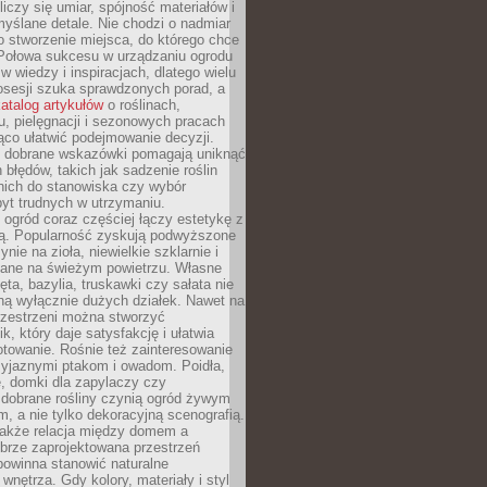
liczy się umiar, spójność materiałów i
yślane detale. Nie chodzi o nadmiar
o stworzenie miejsca, do którego chce
 Połowa sukcesu w urządzaniu ogrodu
 w wiedzy i inspiracjach, dlatego wielu
posesji szuka sprawdzonych porad, a
atalog artykułów
o roślinach,
u, pielęgnacji i sezonowych pracach
co ułatwić podejmowanie decyzji.
 dobrane wskazówki pomagają uniknąć
błędów, takich jak sadzenie roślin
nich do stanowiska czy wybór
yt trudnych w utrzymaniu.
ogród coraz częściej łączy estetykę z
ą. Popularność zyskują podwyższone
ynie na zioła, niewielkie szklarnie i
niane na świeżym powietrzu. Własne
ęta, bazylia, truskawki czy sałata nie
ną wyłącznie dużych działek. Nawet na
przestrzeni można stworzyć
k, który daje satysfakcję i ułatwia
towanie. Rośnie też zainteresowanie
zyjaznymi ptakom i owadom. Poidła,
, domki dla zapylaczy czy
 dobrane rośliny czynią ogród żywym
 a nie tylko dekoracyjną scenografią.
 także relacja między domem a
brze zaprojektowana przestrzeń
powinna stanowić naturalne
 wnętrza. Gdy kolory, materiały i styl