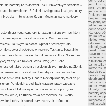
domu jest zr
jak z katalo
ić się bardziej na zwiedzaniu Italii. Prawdziwym strzałem w
swoje zadani
dostać się samolotem. Z Polski każdego dnia latają samoloty
jest dopaso
Rodzina z m
i Mediolan. I to właśnie Rzym i Mediolan warto na dobry
bezpiecznego
wygodnej st
zdalnie moż
dobrą osłoną 
zęsto zbiera negatywne opinie, zatem najlepszym punktem
różnorodnośc
szukał rozw
najpiękniejszych miast na świecie. Warto również
nie jest wię
odpowiedzią 
zmiernie urokliwym miastem, wprost stworzonym dla
rolę odgrywa
e miejscowości położone w regionie Toskania. Naturalnie
projektowani
trawnika, kt
ra jest prawdziwym rajem dla miłośników kultury. Nie można
podlewania, 
ywej Wieży, ale również warta uwagi jest Siena –
z bylinami c
są nie tylko
re jest jednakże jednym z najpiękniejszych miejsc na Ziemi.
korzystniejs
łatwiejsze 
zaoferowania, iż zabraknie dnia, aby omówić wszystkie
nowoczesnyc
znaczenie Italii.|Każdy z nas z niecierpliwością wyczekuje
się zbiornik
naturalne ma
 urlop. Po długich tygodniach nurzącej pracy wreszcie
dostosowane
wspólnie z bliskimi wyjechać na wspólny odpoczynek.
klimatyczny
bardziej odp
y tak wiele, że trudno bywa zdecydować się. Warto
codziennej p
kompozycja p
zycjami różnych agencji turystycznych, które mają
można podzie