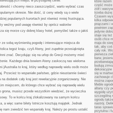
nteresujących miejsc w przystępnej cenie.
które razem 
część może 
sobność i chcemy nieco zaoszczędzić, warto wybrać czas
ziół i warzy
pularnym okresie. Nie dość, iż ceny wtedy są o wiele
trzeba dużej
Czasem wyst
dziej popularnych kurortach jest również mniej frustrująca.
kilka odpowi
pnączami i 
óży weźmy pod uwagę również by oprócz walorów
powinien zap
a się morze czy dobrej klasy hotel, pomyśleć także o jakiś
jedynie dob
staje się te
osób chce mi
 ze sobą wyśmienitą pogodę i interesujące miejsca do
maja do sier
tak, aby coś
olica tegoż kraju, czyli Ateny, jest zupełnie przesiąknięta
cały rok. Wi
pierwsza zie
inni znać. Decydując się na urlop do Grecji możemy mieć
barw, jesien
użenie. Każdego dnia bowiem Ateny zaskoczą nas wieloma
przebarwiają
budują zimoz
i.|Australia to kraj, który według naprawdę wielu osób może
dekoracyjne 
j. Przecież to wspaniałe państwo, gdzie nieustannie świeci
się w martw
zachowuje ch
 na dodatek cały kraj jest rewelacyjnie zorganizowany. Nie
można zapom
Meble ogrodo
takim miejscem, do którego chce wybrać się naprawdę wielu
altany czy p
go grona, musisz przede wszystkim wiedzieć, że wycieczka
wygodę użyt
szczególną r
ansowy. To w końcu kraj zlokalizowany na samym końcu
ogrodu takż
a, a więc same bilety lotnicze kosztują majątek. Jednak
nastrój. Del
taras sprawia
ię nam zwiedzić ten wspaniały kraj. Należy po prostu ustalić
przytulna i