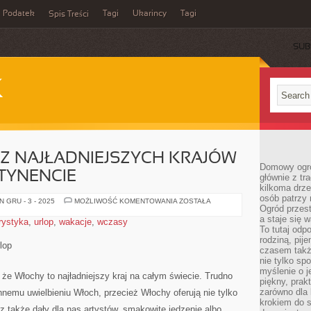
Podatek
Tagi
Ukarincy
Tagi
Spis Treści
SUB
K
 Z NAJŁADNIEJSZYCH KRAJÓW
Domowy ogró
TYNENCIE
głównie z tr
kilkoma drz
osób patrzy 
WŁOCHY
 GRU - 3 - 2025
MOŻLIWOŚĆ KOMENTOWANIA
ZOSTAŁA
Ogród przes
–
JEDEN
a staje się
rystyka
,
urlop
,
wakacje
,
wczasy
Z
To tutaj od
NAJŁADNIEJSZYCH
KRAJÓW
rodziną, pij
lop
NA
czasem także
STARYM
nie tylko sp
KONTYNENCIE
myślenie o 
 że Włochy to najładniejszy kraj na całym świecie. Trudno
piękny, prak
zarówno dla 
hnemu uwielbieniu Włoch, przecież Włochy oferują nie tylko
krokiem do s
cz także dały dla nas artystów, smakowite jedzenie albo