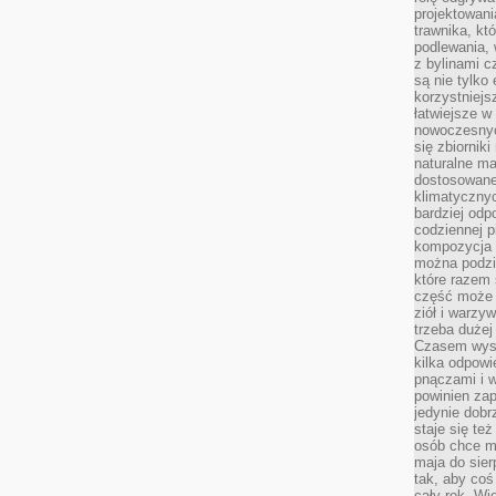
projektowani
trawnika, kt
podlewania, 
z bylinami c
są nie tylko
korzystniejs
łatwiejsze 
nowoczesnyc
się zbiornik
naturalne ma
dostosowane
klimatyczny
bardziej odp
codziennej p
kompozycja p
można podzie
które razem 
część może 
ziół i warzy
trzeba dużej
Czasem wyst
kilka odpowi
pnączami i 
powinien zap
jedynie dob
staje się te
osób chce mi
maja do sier
tak, aby coś
cały rok. Wi