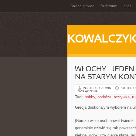
Archiwum
Strona główna
Łódź
KOWALCZY
WŁOCHY – JEDEN
NA STARYM KON
POSTED BY ADMIN
POSTED ON
WYŁĄCZONA
Tagi:
hobby
,
podróże
,
rozrywka
,
tu
Grecja doskonałym wyborem na ur
{Bardzo wiele osób nawet twierdzi,
generalnie dziwić się tak powszec
piękne widoki czy ciepłe plaże, le