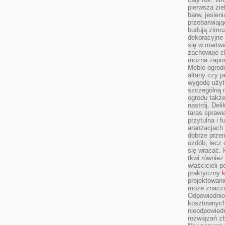
pierwsza zie
barw, jesien
przebarwiają
budują zimoz
dekoracyjne 
się w martw
zachowuje ch
można zapom
Meble ogrodo
altany czy p
wygodę użyt
szczególną r
ogrodu takż
nastrój. Del
taras sprawia
przytulna i
aranżacjach 
dobrze przem
ozdób, lecz 
się wracać.
tkwi również
właścicieli 
praktyczny
k
projektowani
może znaczą
Odpowiednio
kosztownych 
nieodpowied
rozwiązań zb