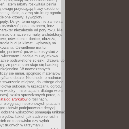
leń, latem rabaty rozkwitają pełnią
ią uwagę przyciągają trawy ozdobne i
ce się liście, a zimą strukturę ogrodu
ielone krzewy, żywopłoty i
pędy. Dzięki temu ogród nie zamienia
ą przestrzeń poza sezonem, lecz
arakter niezależnie od pory roku. Nie
inać o znaczeniu małej architektury.
we, oświetlenie, donice, obrzeża,
ergole budują klimat i wpływają na
kowania. Oświetlenie ma tu
olę, ponieważ pozwala korzystać z
e wieczorem i nadaje mu wyjątkowy
ikatnie podświetlone ścieżki, drzewa lub
ją, że przestrzeń staje się bardziej
 funkcjonalna. W nowoczesnych
liczy się umiar, spójność materiałów i
yślane detale. Nie chodzi o nadmiar
o stworzenie miejsca, do którego chce
 Połowa sukcesu w urządzaniu ogrodu
 w wiedzy i inspiracjach, dlatego wielu
posesji szuka sprawdzonych porad, a
atalog artykułów
o roślinach,
u, pielęgnacji i sezonowych pracach
co ułatwić podejmowanie decyzji.
 dobrane wskazówki pomagają uniknąć
błędów, takich jak sadzenie roślin
nich do stanowiska czy wybór
yt trudnych w utrzymaniu.