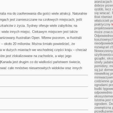
aranżacjach 
dobrze przem
ozdób, lecz 
się wracać.
ralia ma do zaoferowania dla gości wiele atrakcji. Naturalnie
tkwi również
ingach jest zamieszczane na czołowych miejscach, jeśli
właścicieli 
praktyczny
k
zkańców z życia. Sydney oferuje wiele zabytków, na
projektowani
ż wiele innych miejsc. Ciekawym miejscem jest także
może znaczą
Odpowiednio
ganizowany Australian Open. Wbrew pozorom, w Australii
kosztownych 
nieodpowied
zi – około 20 milionów. Można śmiało powiedzieć, że
rozwiązań zb
a w dużych miastach we wschodniej części kraju – chociaż
Nowoczesny 
użytkowości
tóre jest zlokalizowane na zachodzie, a więc jego
grządki, skrz
|Kanada jest drugim co do wielkości państwem świecie,
strefy jadal
pomidory, mi
ować całe mnóstwo niesamowitych widoków oraz innych
są już dome
niewielkiej 
miniwarzywni
codzienne go
ogrodami pr
budki lęgowe
odpowiednio
ekosystemem,
Istotna jest
ogrodem. Do
zewnętrzna 
przedłużenie