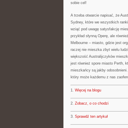
sobie cel!
A trzeba otwarcie napisać, że Aust
Sydney, które we wszystkich rank
wziąć pod uwagę satysfakcję mies
przykład słynną Operę, ale równie
Melbourne – miasto, gdzie jest or
raczej nie mieszka zbyt wielu lud
większość Australijczyków mieszk
jest również spore miasto Perth, k
mieszkańcy są jakby odosobnieni.
który może każdemu z nas zaofer
1.
Więcej na blogu
2.
Zobacz, o co chodzi
3.
Sprawdź ten artykuł