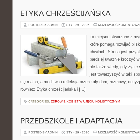
ETYKA CHRZEŚCIJAŃSKA
POSTED BY ADMIN
STY - 29 - 2026
MOŻLIWOŚĆ KOMENTOWA
To miejsce stworzone z myś
które pomaga rozwijać bli
chwilach. Strona jest przys
bardziej uważnie kroczyć w 
ale także wtedy, gdy życie
jest towarzyszyć w taki sp
się realna, a modlitwa i refleksja przenikały dom, rozmowy, decyzj
również: Etyka chrześcijańska i […]
CATEGORIES:
ZDROWIE KOBIET W UJĘCIU HOLISTYCZNYM
PRZEDSZKOLE I ADAPTACJA
POSTED BY ADMIN
STY - 29 - 2026
MOŻLIWOŚĆ KOMENTOWA