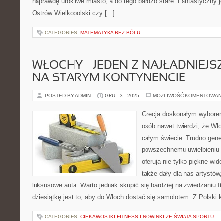
naprawdę urokliwe miasto, a do tego bardzo stare. Fantastyczny j
Ostrów Wielkopolski czy […]
CATEGORIES:
MATEMATYKA BEZ BÓLU
WŁOCHY – JEDEN Z NAJŁADNIEJ
NA STARYM KONTYNENCIE
POSTED BY ADMIN
GRU - 3 - 2025
MOŻLIWOŚĆ KOMENTOWAN
Grecja doskonałym wyborem
osób nawet twierdzi, że Wło
całym świecie. Trudno gener
powszechnemu uwielbieniu 
oferują nie tylko piękne wid
także dały dla nas artystów
luksusowe auta. Warto jednak skupić się bardziej na zwiedzaniu I
dziesiątkę jest to, aby do Włoch dostać się samolotem. Z Polski
CATEGORIES:
CIEKAWOSTKI FITNESS I NOWINKI ZE ŚWIATA SPORTU