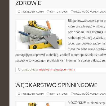
ZDROWIE
POSTED BY ADMIN
STY - 24 - 2026
MOŻLIWOŚĆ KOMENTOWA
Bieganiewwarszawie.pl to p
które chcą biegać w stolicy
bez chaosu i bez kontuzji. 
ruchu spotyka się z wiedzą
tego, czy dopiero zaczynas
masz za sobą wiele startów
pomagające poprawić technikię, zadbać o samopoczucie i zbudowa
kategorie to Kontuzje i profilaktyka i Trening na spalanie tłuszczu
CATEGORIES:
TRENING INTERWAŁOWY (HIIT)
WĘDKARSTWO SPINNINGOWE
POSTED BY ADMIN
STY - 24 - 2026
MOŻLIWOŚĆ KOMENTOWA
MOCZYKIJE to niezależny p