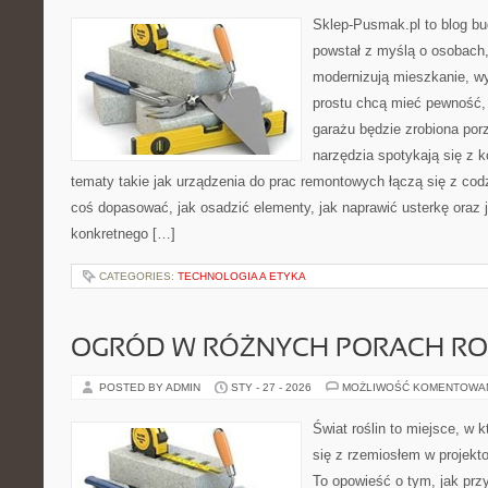
Sklep-Pusmak.pl to blog b
powstał z myślą o osobach
modernizują mieszkanie, w
prostu chcą mieć pewność,
garażu będzie zrobiona por
narzędzia spotykają się z 
tematy takie jak urządzenia do prac remontowych łączą się z cod
coś dopasować, jak osadzić elementy, jak naprawić usterkę oraz 
konkretnego […]
CATEGORIES:
TECHNOLOGIA A ETYKA
OGRÓD W RÓŻNYCH PORACH R
POSTED BY ADMIN
STY - 27 - 2026
MOŻLIWOŚĆ KOMENTOWA
Świat roślin to miejsce, w k
się z rzemiosłem w projekto
To opowieść o tym, jak pr