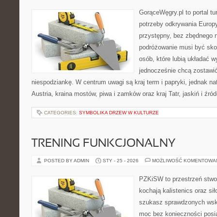
GorąceWęgry.pl to portal tu
potrzeby odkrywania Europ
przystępny, bez zbędnego n
podróżowanie musi być sko
osób, które lubią układać w
jednocześnie chcą zostawić
niespodziankę. W centrum uwagi są kraj term i papryki, jednak natu
Austria, kraina mostów, piwa i zamków oraz kraj Tatr, jaskiń i źró
CATEGORIES:
SYMBOLIKA DRZEW W KULTURZE
TRENING FUNKCJONALNY
POSTED BY ADMIN
STY - 25 - 2026
MOŻLIWOŚĆ KOMENTOWA
PZKiSW to przestrzeń stwor
kochają kalistenics oraz sił
szukasz sprawdzonych ws
moc bez konieczności posia