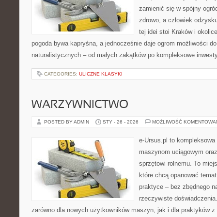
zamienić się w spójny ogród
zdrowo, a człowiek odzysk
tej idei stoi Kraków i okolic
pogoda bywa kapryśna, a jednocześnie daje ogrom możliwości do
naturalistycznych – od małych zakątków po kompleksowe inwesty
CATEGORIES:
ULICZNE KLASYKI
WARZYWNICTWO
POSTED BY ADMIN
STY - 26 - 2026
MOŻLIWOŚĆ KOMENTOWA
e-Ursus.pl to kompleksowa
maszynom uciągowym oraz 
sprzętowi rolnemu. To miej
które chcą opanować temat
praktyce – bez zbędnego na
rzeczywiste doświadczenia
zarówno dla nowych użytkowników maszyn, jak i dla praktyków z 