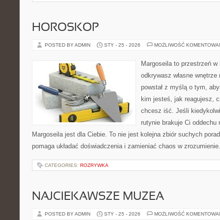
HOROSKOP
POSTED BY ADMIN
STY - 25 - 2026
MOŻLIWOŚĆ KOMENTOWA
Margoseila to przestrzeń w 
odkrywasz własne wnętrze n
powstał z myślą o tym, aby
kim jesteś, jak reagujesz, 
chcesz iść. Jeśli kiedykolw
rutynie brakuje Ci oddechu 
Margoseila jest dla Ciebie. To nie jest kolejna zbiór suchych pora
pomaga układać doświadczenia i zamieniać chaos w zrozumienie
CATEGORIES:
ROZRYWKA
NAJCIEKAWSZE MUZEA
POSTED BY ADMIN
STY - 25 - 2026
MOŻLIWOŚĆ KOMENTOWA