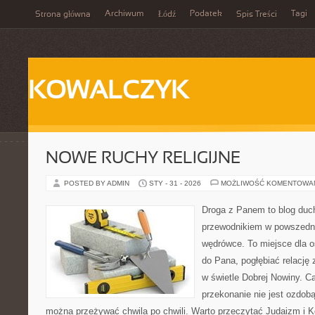
Archiwum
Podatek
Tagi
Strona główna
Łódź
Spis Treści
KOWALCZYK
NOWE RUCHY RELIGIJNE
POSTED BY ADMIN
STY - 31 - 2026
MOŻLIWOŚĆ KOMENTOWA
Droga z Panem to blog duc
przewodnikiem w powszedni
wędrówce. To miejsce dla o
do Pana, pogłębiać relację
w świetle Dobrej Nowiny. Ca
przekonanie nie jest ozdobą
można przeżywać chwila po chwili. Warto przeczytać Judaizm i 