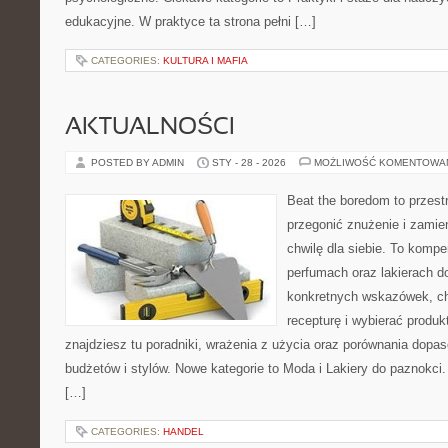
edukacyjne. W praktyce ta strona pełni […]
CATEGORIES:
KULTURA I MAFIA
AKTUALNOŚCI
POSTED BY ADMIN
STY - 28 - 2026
MOŻLIWOŚĆ KOMENTOWA
Beat the boredom to przest
przegonić znużenie i zamie
chwilę dla siebie. To komp
perfumach oraz lakierach d
konkretnych wskazówek, ch
recepturę i wybierać produk
znajdziesz tu poradniki, wrażenia z użycia oraz porównania dopa
budżetów i stylów. Nowe kategorie to Moda i Lakiery do paznokci.
[…]
CATEGORIES:
HANDEL