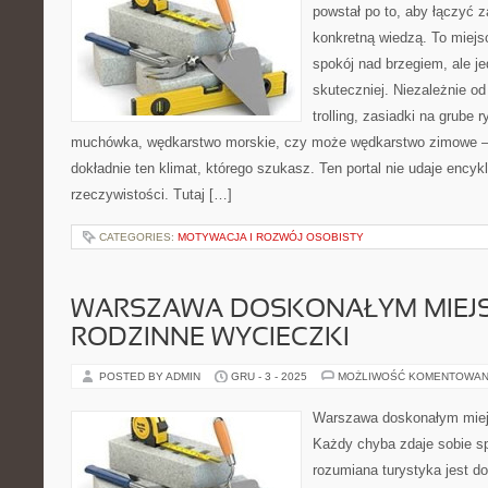
powstał po to, aby łączyć 
konkretną wiedzą. To miejs
spokój nad brzegiem, ale j
skuteczniej. Niezależnie od
trolling, zasiadki na grube 
muchówka, wędkarstwo morskie, czy może wędkarstwo zimowe
dokładnie ten klimat, którego szukasz. Ten portal nie udaje encyk
rzeczywistości. Tutaj […]
CATEGORIES:
MOTYWACJA I ROZWÓJ OSOBISTY
WARSZAWA DOSKONAŁYM MIEJ
RODZINNE WYCIECZKI
POSTED BY ADMIN
GRU - 3 - 2025
MOŻLIWOŚĆ KOMENTOWAN
Warszawa doskonałym miej
Każdy chyba zdaje sobie sp
rozumiana turystyka jest d