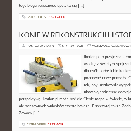
tego blogu pobożność spotyka się […]
CATEGORIES:
PRO-EXPERT
KONIE W REKONSTRUKCJI HISTO
POSTED BY ADMIN
STY - 30 - 2026
MOŻLIWOŚĆ KOMENTOWA
Ikarion.pl to przyjazna stro
wiedzę z świeżym spojrzen
dla osób, które lubią konkr
poznawać nowe pomysły. C
tak, aby użytkownik wygodni
ułatwiają codzienne decyzje
perspektywę. Ikarion.pl może być dla Ciebie mapą w świecie, w kt
ale sensownych wniosków często brakuje. Przeczytaj także Zacho
Zawody […]
CATEGORIES:
PRZEMYSŁ