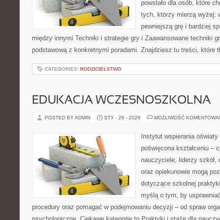
powstało dla osób, które chc
tych, którzy mierzą wyżej:
pewniejszą grę i bardziej s
między innymi Techniki i strategie gry i Zaawansowane techniki g
podstawową z konkretnymi poradami. Znajdziesz tu treści, które 
CATEGORIES:
RODZICIELSTWO
EDUKACJA WCZESNOSZKOLNA
POSTED BY ADMIN
STY - 29 - 2026
MOŻLIWOŚĆ KOMENTOWA
Instytut wspierania oświaty
poświęcona kształceniu – 
nauczyciele, liderzy szkół,
oraz opiekunowie mogą poz
dotyczące szkolnej praktyki
myślą o tym, by usprawniać
procedury oraz pomagać w podejmowaniu decyzji – od spraw orga
psychologiczne. Ciekawe kategorie to Praktyki i staże dla nauczyc