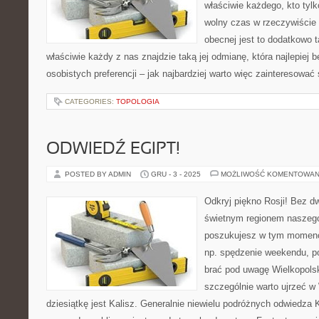
właściwie każdego, kto tylk
wolny czas w rzeczywiście
obecnej jest to dodatkowo t
właściwie każdy z nas znajdzie taką jej odmianę, która najlepiej 
osobistych preferencji – jak najbardziej warto więc zainteresowa
CATEGORIES:
TOPOLOGIA
ODWIEDŹ EGIPT!
POSTED BY ADMIN
GRU - 3 - 2025
MOŻLIWOŚĆ KOMENTOWAN
Odkryj piękno Rosji! Bez d
świetnym regionem naszego 
poszukujesz w tym momenc
np. spędzenie weekendu, po
brać pod uwagę Wielkopolsk
szczególnie warto ujrzeć w
dziesiątkę jest Kalisz. Generalnie niewielu podróżnych odwiedza K