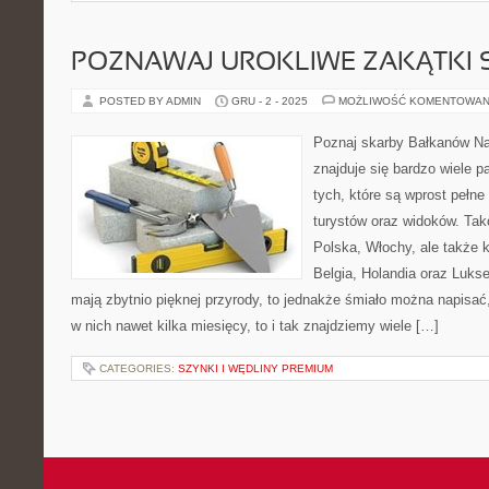
POZNAWAJ UROKLIWE ZAKĄTKI 
POSTED BY ADMIN
GRU - 2 - 2025
MOŻLIWOŚĆ KOMENTOWAN
Poznaj skarby Bałkanów N
znajduje się bardzo wiele p
tych, które są wprost pełne 
turystów oraz widoków. Tak
Polska, Włochy, ale także 
Belgia, Holandia oraz Luks
mają zbytnio pięknej przyrody, to jednakże śmiało można napisać
w nich nawet kilka miesięcy, to i tak znajdziemy wiele […]
CATEGORIES:
SZYNKI I WĘDLINY PREMIUM