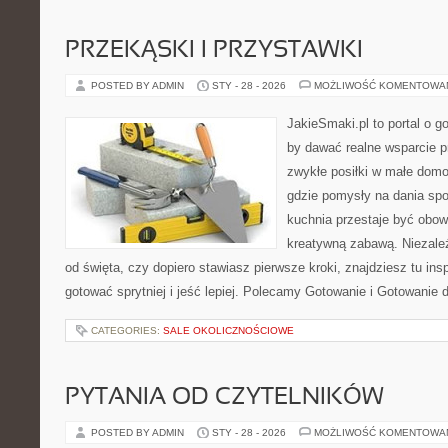
PRZEKĄSKI I PRZYSTAWKI
POSTED BY ADMIN
STY - 28 - 2026
MOŻLIWOŚĆ KOMENTOWA
JakieSmaki.pl to portal o g
by dawać realne wsparcie p
zwykłe posiłki w małe domo
gdzie pomysły na dania spo
kuchnia przestaje być obowi
kreatywną zabawą. Niezależ
od święta, czy dopiero stawiasz pierwsze kroki, znajdziesz tu ins
gotować sprytniej i jeść lepiej. Polecamy Gotowanie i Gotowanie 
CATEGORIES:
SALE OKOLICZNOŚCIOWE
PYTANIA OD CZYTELNIKÓW
POSTED BY ADMIN
STY - 28 - 2026
MOŻLIWOŚĆ KOMENTOWA