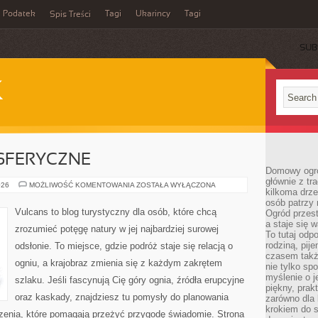
Podatek
Tagi
Ukarincy
Tagi
Spis Treści
SUB
K
SFERYCZNE
Domowy ogró
głównie z tr
ZJAWISKA
026
MOŻLIWOŚĆ KOMENTOWANIA
ZOSTAŁA WYŁĄCZONA
kilkoma drz
ATMOSFERYCZNE
osób patrzy 
Vulcans to blog turystyczny dla osób, które chcą
Ogród przes
a staje się
zrozumieć potęgę natury w jej najbardziej surowej
To tutaj od
rodziną, pij
odsłonie. To miejsce, gdzie podróż staje się relacją o
czasem także
ogniu, a krajobraz zmienia się z każdym zakrętem
nie tylko sp
myślenie o 
szlaku. Jeśli fascynują Cię góry ognia, źródła erupcyjne
piękny, prak
oraz kaskady, znajdziesz tu pomysły do planowania
zarówno dla 
krokiem do s
czenia, które pomagają przeżyć przygodę świadomie. Strona