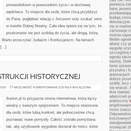
pierwsza zie
przewodnikiem w powszednim życiu i w duchowej
barw, jesien
wędrówce. To miejsce dla osób, które chcą przybliżyć
przebarwiają
budują zimoz
do Pana, pogłębiać relację z Jezusem oraz szukać sens
dekoracyjne 
w świetle Dobrej Nowiny. Cała idea opiera się na tym, że
się w martw
zachowuje ch
przekonanie nie jest ozdobą do życia, ale drogą, którą
można zapom
Meble ogrodo
. Warto przeczytać Judaizm i Konfucjanizm. Na łamach
altany czy p
 […]
wygodę użyt
szczególną r
ogrodu takż
nastrój. Del
taras sprawia
przytulna i
aranżacjach 
TRUKCJI HISTORYCZNEJ
dobrze przem
ozdób, lecz 
KONIE
się wracać.
 2026
MOŻLIWOŚĆ KOMENTOWANIA
ZOSTAŁA WYŁĄCZONA
W
tkwi również
REKONSTRUKCJI
właścicieli 
HISTORYCZNEJ
Ikarion.pl to przyjazna strona internetowa, która łączy
praktyczny
k
projektowani
wiedzę z świeżym spojrzeniem. To miejsce stworzone
może znaczą
dla osób, które lubią konkret, ale jednocześnie chcą
Odpowiednio
kosztownych 
poznawać nowe pomysły. Całość została pomyślana
nieodpowied
tak, aby użytkownik wygodnie docierał do treści, które
rozwiązań zb