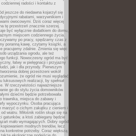
codziennej radości i kontaktu z
d jeszcze do niedawna kojarzył się
adycyjnymi rabatami, warzywnikiem i
ewami owocowymi. Dziś coraz więcej
na tę przestrzeń znacznie szerzej.
taje być wyłącznie dodatkiem do domu,
 ważnym miejscem codziennego życia.
poczywamy po pracy, spędzamy czas z
emy poranną kawę, czytamy książki, a
 pracujemy zdalnie. Zmienia się więc
osób urządzania ogrodu, ale też
jego funkcji. Nowoczesny ogród ma być
tyczny, łatwy w pielęgnacji i przyjazny
ludzi, jak i dla przyrody. Pierwszym
tworzenia dobrej przestrzeni wokół
ozumienie, że ogród nie musi wyglądać
gu luksusowych realizacji, by spełniał
e. W rzeczywistości najważniejsze
wanie go do stylu życia domowników.
ałymi dziećmi będzie potrzebowała
 trawnika, miejsca do zabawy i
refy wypoczynku. Osoba pracująca
e marzyć o cichym zakątku z cieniem i
od wiatru. Miłośnik roślin skupi się na
i gatunków, a ktoś zabiegany będzie
iązań mało wymagających. Dobry ogród
c kopiowaniem modnych trendów, lecz
na konkretne potrzeby. Coraz większą
 także ekologiczne podejście do