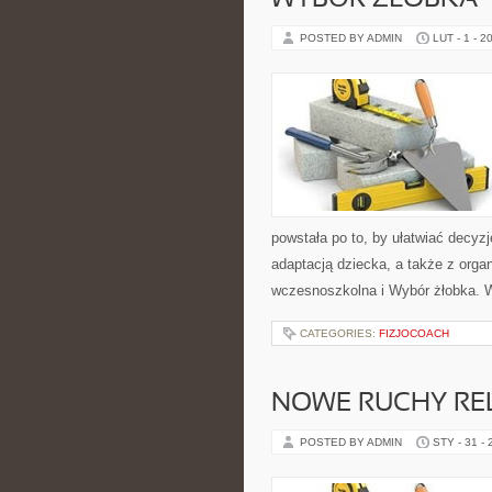
WYBÓR ŻŁOBKA
POSTED BY ADMIN
LUT - 1 - 2
powstała po to, by ułatwiać decy
adaptacją dziecka, a także z orga
wczesnoszkolna i Wybór żłobka. 
CATEGORIES:
FIZJOCOACH
NOWE RUCHY REL
POSTED BY ADMIN
STY - 31 -