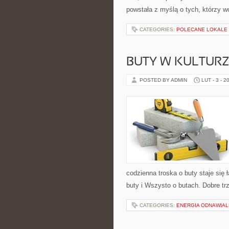
powstała z myślą o tych, którzy w
CATEGORIES:
POLECANE LOKALE
BUTY W KULTURZ
POSTED BY ADMIN
LUT - 3 - 2
codzienna troska o buty staje się
buty i Wszysto o butach. Dobre tr
CATEGORIES:
ENERGIA ODNAWIAL