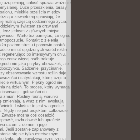
ę uzupełniają, całość sprawia wrażenie
zemyślanej. Duże przeszklenia, tarasy
salonu, miękkie przejścia między
trzną a zewnętrzną sprawiają, że
się realną częścią codziennego życia.
 oddzielnym światem za drzwiami
, lecz jednym z głównych miejsc
ywności. Warto też pamiętać, że ogród
amopoczucie. Kontakt z zielenią
iża poziom stresu i poprawia nastrój.
aście minut spędzonych wśród roślin
ć regenerująco po intensywnym dniu.
ego coraz więcej osób traktuje
ogrodu nie jako przykry obowiązek, ale
dpoczynku. Sadzenie, przycinanie,
zy obserwowanie wzrostu roślin daje
awczości i satysfakcji, której często
iecie wirtualnym. Piękny ogród nie
nia na dzień. To proces, który wymaga
, obserwacji i gotowości do
 zmian. Rośliny rosną, warunki
 zmieniają, a wraz z nimi ewoluują
cicieli. I właśnie to jest w ogrodzie
. Nigdy nie jest projektem całkowicie
 Zawsze można coś dosadzić,
oprawić, rozbudować lub uprościć.
ewa razem z domem i jego
i. Jeśli zostanie zaplanowany z
tanie się nie tylko estetycznym
budynku, ale prawdziwą przestrzenią