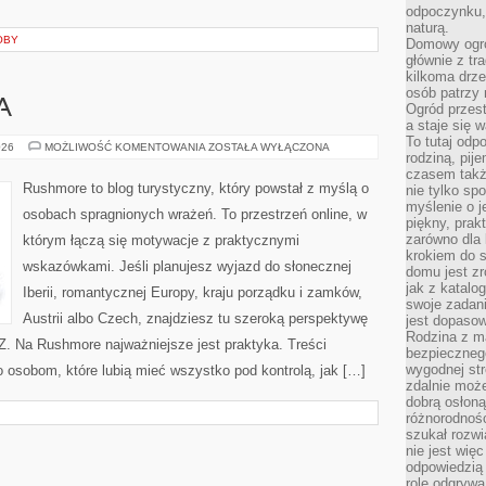
odpoczynku, 
naturą.
OBY
Domowy ogró
głównie z tr
kilkoma drz
osób patrzy 
A
Ogród przes
a staje się
To tutaj od
WIELKA
026
MOŻLIWOŚĆ KOMENTOWANIA
ZOSTAŁA WYŁĄCZONA
rodziną, pij
BRYTANIA
czasem także
Rushmore to blog turystyczny, który powstał z myślą o
nie tylko sp
myślenie o 
osobach spragnionych wrażeń. To przestrzeń online, w
piękny, prak
zarówno dla 
którym łączą się motywacje z praktycznymi
krokiem do s
wskazówkami. Jeśli planujesz wyjazd do słonecznej
domu jest zr
jak z katalo
Iberii, romantycznej Europy, kraju porządku i zamków,
swoje zadani
Austrii albo Czech, znajdziesz tu szeroką perspektywę
jest dopaso
Rodzina z m
 Z. Na Rushmore najważniejsze jest praktyka. Treści
bezpiecznego
wygodnej st
 osobom, które lubią mieć wszystko pod kontrolą, jak […]
zdalnie moż
dobrą osłoną 
różnorodnośc
szukał rozw
nie jest wię
odpowiedzią 
rolę odgrywa