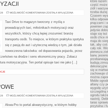
które razem 
YZACJI
część może 
ziół i warzy
trzeba dużej
HISTORIA
026
MOŻLIWOŚĆ KOMENTOWANIA
ZOSTAŁA WYŁĄCZONA
MOTORYZACJI
Czasem wyst
kilka odpowi
Taxi Drive to magazyn tworzony z myślą o
pnączami i 
powinien zap
prowadzących taxi, miłośnikach motoryzacji oraz
jedynie dob
wszystkich, którzy chcą lepiej zrozumieć branżę
staje się te
osób chce mi
transportu osób. To miejsce, w którym praktyka spotyka
maja do sier
tak, aby coś
się z pasją do aut i użyteczną wiedzą o tym, jak działa
cały rok. Wi
nowoczesna taksówka: od dopasowania pojazdu, przez
pierwsza zie
barw, jesien
eczeństwo na drodze i sens ekonomiczny pracy. Zobacz
przebarwiają
ra motoryzacyjna. Ten portal opisuje taxi nie jako […]
budują zimoz
dekoracyjne 
się w martw
OCJE
zachowuje ch
można zapom
Meble ogrodo
altany czy p
POWE
wygodę użyt
szczególną r
ogrodu takż
AKWARIA
026
MOŻLIWOŚĆ KOMENTOWANIA
ZOSTAŁA WYŁĄCZONA
BIOTOPOWE
nastrój. Del
taras sprawia
Akwa-Pro to portal akwarystyczny, w którym hobby
przytulna i