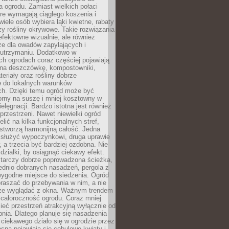
a ogrodu. Zamiast wielkich połaci
óre wymagają ciągłego koszenia i
wiele osób wybiera łąki kwietne, rabaty
zy rośliny okrywowe. Takie rozwiązania
 efektowne wizualnie, ale również
ze dla owadów zapylających i
w utrzymaniu. Dodatkowo w
h ogrodach coraz częściej pojawiają
i na deszczówkę, kompostowniki,
teriały oraz rośliny dobrze
 do lokalnych warunków
ch. Dzięki temu ogród może być
orny na suszę i mniej kosztowny w
ielęgnacji. Bardzo istotna jest również
rzestrzeni. Nawet niewielki ogród
lić na kilka funkcjonalnych stref,
stworzą harmonijną całość. Jedna
służyć wypoczynkowi, druga uprawie
w, a trzecia być bardziej ozdobna. Nie
 działki, by osiągnąć ciekawy efekt.
arczy dobrze poprowadzona ścieżka,
ednio dobranych nasadzeń, pergola z
wygodne miejsce do siedzenia. Ogród
raszać do przebywania w nim, a nie
rze wyglądać z okna. Ważnym trendem
ż całoroczność ogrodu. Coraz mniej
eć przestrzeń atrakcyjną wyłącznie od
pnia. Dlatego planuje się nasadzenia
 ciekawego działo się w ogrodzie przez
osną pojawiają się cebulowe kwiaty i