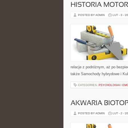
HISTORIA MOTOR
POSTED BY ADMIN
LUT - 3 - 2
relacje z podróżnym, aż po bezpi
także Samochody hybrydowe i Kultu
CATEGORIES:
PSYCHOLOGIA I EM
AKWARIA BIOTO
POSTED BY ADMIN
LUT - 2 - 2