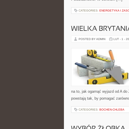
CATEGORIES:
ENERGETYKA I ZAS
WIELKA BRYTANI
POSTED BY ADMIN
LUT - 1 - 2
na to, jak ogarnąć wyjazd od A do
powstają tak, by pomagać zarówno
CATEGORIES:
BOCHEN-CHLEBA