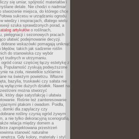
liczy się umiar, spójność materiałów i
yślane detale. Nie chodzi o nadmiar
o stworzenie miejsca, do którego chce
 Połowa sukcesu w urządzaniu ogrodu
 w wiedzy i inspiracjach, dlatego wielu
posesji szuka sprawdzonych porad, a
atalog artykułów
o roślinach,
u, pielęgnacji i sezonowych pracach
co ułatwić podejmowanie decyzji.
 dobrane wskazówki pomagają uniknąć
błędów, takich jak sadzenie roślin
nich do stanowiska czy wybór
yt trudnych w utrzymaniu.
ogród coraz częściej łączy estetykę z
ą. Popularność zyskują podwyższone
ynie na zioła, niewielkie szklarnie i
niane na świeżym powietrzu. Własne
ęta, bazylia, truskawki czy sałata nie
ną wyłącznie dużych działek. Nawet na
przestrzeni można stworzyć
k, który daje satysfakcję i ułatwia
towanie. Rośnie też zainteresowanie
zyjaznymi ptakom i owadom. Poidła,
, domki dla zapylaczy czy
 dobrane rośliny czynią ogród żywym
 a nie tylko dekoracyjną scenografią.
 także relacja między domem a
brze zaprojektowana przestrzeń
powinna stanowić naturalne
 wnętrza. Gdy kolory, materiały i styl