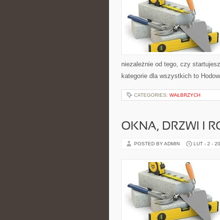
niezależnie od tego, czy startuje
kategorie dla wszystkich to Hodo
CATEGORIES:
WAŁBRZYCH
OKNA, DRZWI I R
POSTED BY ADMIN
LUT - 2 - 2