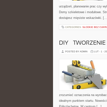
urządzeń, planowanie prac czy wyb
Domy szkieletowe i modułowe. Str
dostajesz mięsiste wskazówki. […
CATEGORIES:
SŁODKIE BEZ CUKRU
DIY – TWORZENIE 
POSTED BY ADMIN
LUT - 1 - 2
zrozumieć oznaczenia na wyrobach 
idealnym punktem startu. Nowości 
Półszlachetne. W centrum […]