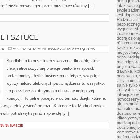
domu jest zr
jak z katalo
olą ścieżki prowadzące przez bazaltowe równiny […]
swoje zadani
jest dopaso
Rodzina z m
bezpiecznego
wygodnej st
zdalnie moż
E I SZTUCE
dobrą osłoną 
różnorodnośc
szukał rozw
BUTY
026
MOŻLIWOŚĆ KOMENTOWANIA
ZOSTAŁA WYŁĄCZONA
nie jest wię
W
KULTURZE
odpowiedzią 
I
Spadlabuta to przestrzeń stworzone dla osób, które
rolę odgrywa
SZTUCE
projektowani
chcą zatroszczyć się o swoje pantofle w sposób
trawnika, kt
profesjonalny. Jeśli stawiasz na estetykę, wygodę i
podlewania, 
z bylinami c
wytrzymałość ulubionych par, znajdziesz tu wszystko,
są nie tylko
korzystniejs
co potrzebne do utrzymania obuwia w najlepszej
łatwiejsze 
kondycji. To pełne podejście do tematu, dzięki któremu
nowoczesnyc
się zbiornik
 łatwa, a efekty widać od razu. Kategorie to: Moda damska –
naturalne ma
zewiki potrafi wytrzymać naprawdę […]
dostosowane
klimatyczny
bardziej odp
NA NA ŚWIECIE
codziennej p
kompozycja p
można podzie