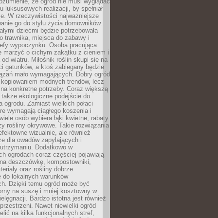
ozumienie, że ogród nie musi wyglądać
gu luksusowych realizacji, by spełniał
e. W rzeczywistości najważniejsze
wanie go do stylu życia domowników.
ałymi dziećmi będzie potrzebowała
 trawnika, miejsca do zabawy i
refy wypoczynku. Osoba pracująca
e marzyć o cichym zakątku z cieniem i
od wiatru. Miłośnik roślin skupi się na
i gatunków, a ktoś zabiegany będzie
iązań mało wymagających. Dobry ogród
c kopiowaniem modnych trendów, lecz
na konkretne potrzeby. Coraz większą
 także ekologiczne podejście do
a ogrodu. Zamiast wielkich połaci
óre wymagają ciągłego koszenia i
wiele osób wybiera łąki kwietne, rabaty
zy rośliny okrywowe. Takie rozwiązania
 efektowne wizualnie, ale również
ze dla owadów zapylających i
w utrzymaniu. Dodatkowo w
h ogrodach coraz częściej pojawiają
i na deszczówkę, kompostowniki,
teriały oraz rośliny dobrze
 do lokalnych warunków
ch. Dzięki temu ogród może być
orny na suszę i mniej kosztowny w
ielęgnacji. Bardzo istotna jest również
rzestrzeni. Nawet niewielki ogród
lić na kilka funkcjonalnych stref,