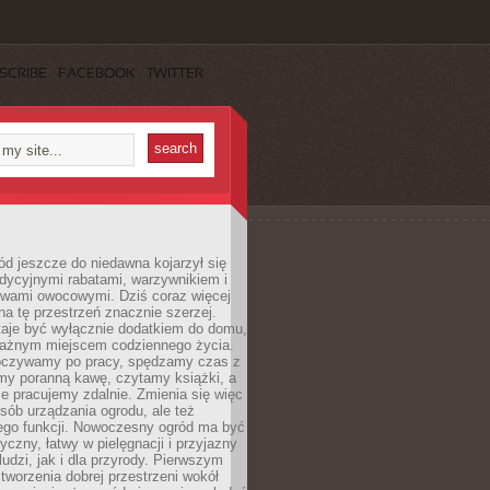
SCRIBE
FACEBOOK
TWITTER
d jeszcze do niedawna kojarzył się
adycyjnymi rabatami, warzywnikiem i
ewami owocowymi. Dziś coraz więcej
na tę przestrzeń znacznie szerzej.
taje być wyłącznie dodatkiem do domu,
 ważnym miejscem codziennego życia.
poczywamy po pracy, spędzamy czas z
emy poranną kawę, czytamy książki, a
 pracujemy zdalnie. Zmienia się więc
osób urządzania ogrodu, ale też
jego funkcji. Nowoczesny ogród ma być
tyczny, łatwy w pielęgnacji i przyjazny
ludzi, jak i dla przyrody. Pierwszym
tworzenia dobrej przestrzeni wokół