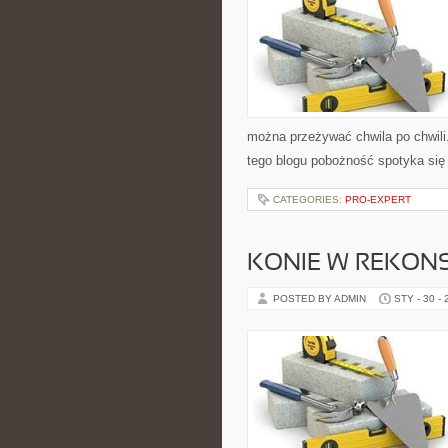
można przeżywać chwila po chwili
tego blogu pobożność spotyka się
CATEGORIES:
PRO-EXPERT
KONIE W REKONS
POSTED BY ADMIN
STY - 30 -