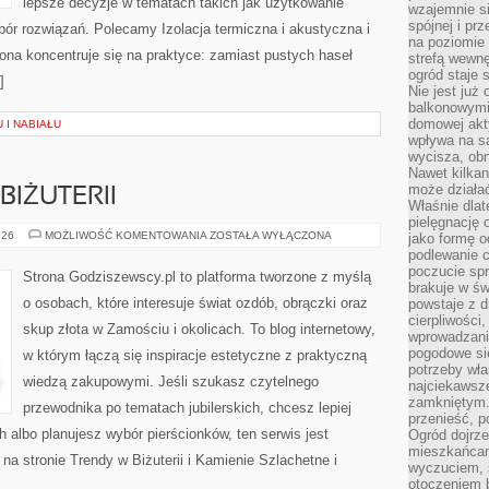
lepsze decyzje w tematach takich jak użytkowanie
wzajemnie si
spójnej i pr
ór rozwiązań. Polecamy Izolacja termiczna i akustyczna i
na poziomie 
ona koncentruje się na praktyce: zamiast pustych haseł
strefą wewnę
ogród staje 
]
Nie jest już
balkonowymi
domowej akt
 I NABIAŁU
wpływa na s
wycisza, obn
Nawet kilkan
może działa
BIŻUTERII
Właśnie dlat
pielęgnację 
DIY
026
MOŻLIWOŚĆ KOMENTOWANIA
ZOSTAŁA WYŁĄCZONA
jako formę o
–
podlewanie c
TWORZENIE
poczucie spr
BIŻUTERII
Strona Godziszewscy.pl to platforma tworzone z myślą
brakuje w św
o osobach, które interesuje świat ozdób, obrączki oraz
powstaje z d
cierpliwości
skup złota w Zamościu i okolicach. To blog internetowy,
wprowadzania
pogodowe się
w którym łączą się inspiracje estetyczne z praktyczną
potrzeby właś
wiedzą zakupowymi. Jeśli szukasz czytelnego
najciekawsze
zamkniętym.
przewodnika po tematach jubilerskich, chcesz lepiej
przenieść, p
albo planujesz wybór pierścionków, ten serwis jest
Ogród dojrz
mieszkańcam
na stronie Trendy w Biżuterii i Kamienie Szlachetne i
wyczuciem, s
otoczeniem 