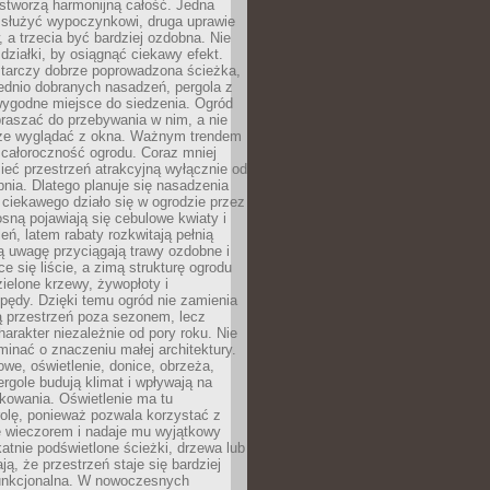
stworzą harmonijną całość. Jedna
służyć wypoczynkowi, druga uprawie
w, a trzecia być bardziej ozdobna. Nie
 działki, by osiągnąć ciekawy efekt.
arczy dobrze poprowadzona ścieżka,
ednio dobranych nasadzeń, pergola z
wygodne miejsce do siedzenia. Ogród
raszać do przebywania w nim, a nie
rze wyglądać z okna. Ważnym trendem
ż całoroczność ogrodu. Coraz mniej
eć przestrzeń atrakcyjną wyłącznie od
pnia. Dlatego planuje się nasadzenia
 ciekawego działo się w ogrodzie przez
osną pojawiają się cebulowe kwiaty i
leń, latem rabaty rozkwitają pełnią
ią uwagę przyciągają trawy ozdobne i
ce się liście, a zimą strukturę ogrodu
ielone krzewy, żywopłoty i
pędy. Dzięki temu ogród nie zamienia
ą przestrzeń poza sezonem, lecz
arakter niezależnie od pory roku. Nie
inać o znaczeniu małej architektury.
we, oświetlenie, donice, obrzeża,
ergole budują klimat i wpływają na
kowania. Oświetlenie ma tu
olę, ponieważ pozwala korzystać z
e wieczorem i nadaje mu wyjątkowy
ikatnie podświetlone ścieżki, drzewa lub
ją, że przestrzeń staje się bardziej
 funkcjonalna. W nowoczesnych