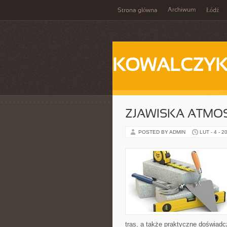
Archiwum
Strona główna
Łódź
KOWALCZY
ZJAWISKA ATMO
POSTED BY ADMIN
LUT - 4 - 2
tras, a także praktyczne doświad