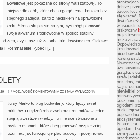
aranżacjach 
akwariowe jest pokazana od strony warsztatowej. To
dobrze przem
miejsce dla osób, które chcą ogarąć temat baniaka bez
ozdób, lecz 
się wracać.
zbędnego zadęcia, za to z naciskiem na sprawdzone
tkwi również
właścicieli 
kroki. Strona skupia się na tym, byś mógł planować
praktyczny
k
swoje akwarium słodkowodne w sposób stabilny,
projektowani
może znaczą
sz od zera, czy masz już za sobą lata doświadczeń. Ciekawe
Odpowiednio
wla i Rozmnażanie Rybek i […]
kosztownych 
nieodpowied
rozwiązań zb
Nowoczesny 
użytkowości
grządki, skrz
strefy jadal
OLETY
pomidory, mi
są już dome
niewielkiej 
OKNA,
026
MOŻLIWOŚĆ KOMENTOWANIA
ZOSTAŁA WYŁĄCZONA
DRZWI
miniwarzywni
I
codzienne go
ROLETY
Kursy Marko to blog budowlany, który łączy świat
ogrodami pr
budki lęgowe
forkliftów, urządzeń roboczych oraz remontów w jedną,
odpowiednio
spójną przestrzeń wiedzy. To miejsce stworzone z
ekosystemem,
Istotna jest
myślą o osobach, które chcą pracować bezpieczniej,
ogrodem. Do
rozumieć, jak funkcjonuje plac budowy, i podejmować
zewnętrzna 
przedłużenie