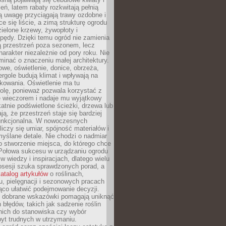
leń, latem rabaty rozkwitają pełnią
ią uwagę przyciągają trawy ozdobne i
ce się liście, a zimą strukturę ogrodu
ielone krzewy, żywopłoty i
pędy. Dzięki temu ogród nie zamienia
ą przestrzeń poza sezonem, lecz
arakter niezależnie od pory roku. Nie
inać o znaczeniu małej architektury.
we, oświetlenie, donice, obrzeża,
ergole budują klimat i wpływają na
kowania. Oświetlenie ma tu
olę, ponieważ pozwala korzystać z
e wieczorem i nadaje mu wyjątkowy
ikatnie podświetlone ścieżki, drzewa lub
ją, że przestrzeń staje się bardziej
 funkcjonalna. W nowoczesnych
liczy się umiar, spójność materiałów i
yślane detale. Nie chodzi o nadmiar
o stworzenie miejsca, do którego chce
 Połowa sukcesu w urządzaniu ogrodu
 w wiedzy i inspiracjach, dlatego wielu
posesji szuka sprawdzonych porad, a
atalog artykułów
o roślinach,
u, pielęgnacji i sezonowych pracach
co ułatwić podejmowanie decyzji.
 dobrane wskazówki pomagają uniknąć
błędów, takich jak sadzenie roślin
nich do stanowiska czy wybór
yt trudnych w utrzymaniu.