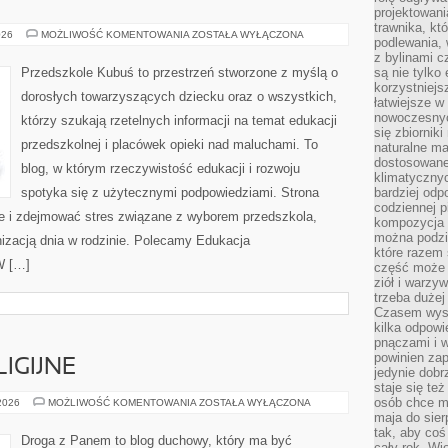
projektowani
trawnika, kt
WYBÓR
026
MOŻLIWOŚĆ KOMENTOWANIA
ZOSTAŁA WYŁĄCZONA
podlewania, 
ŻŁOBKA
z bylinami c
Przedszkole Kubuś to przestrzeń stworzone z myślą o
są nie tylko
korzystniejs
dorosłych towarzyszących dziecku oraz o wszystkich,
łatwiejsze 
nowoczesnyc
którzy szukają rzetelnych informacji na temat edukacji
się zbiornik
przedszkolnej i placówek opieki nad maluchami. To
naturalne ma
dostosowane
blog, w którym rzeczywistość edukacji i rozwoju
klimatyczny
spotyka się z użytecznymi podpowiedziami. Strona
bardziej odp
codziennej p
zje i zdejmować stres związane z wyborem przedszkola,
kompozycja p
można podzie
nizacją dnia w rodzinie. Polecamy Edukacja
które razem 
W […]
część może 
ziół i warzy
trzeba dużej
Czasem wyst
kilka odpowi
pnączami i 
powinien zap
IGIJNE
jedynie dob
staje się te
osób chce mi
NOWE
 2026
MOŻLIWOŚĆ KOMENTOWANIA
ZOSTAŁA WYŁĄCZONA
RUCHY
maja do sier
RELIGIJNE
tak, aby coś
Droga z Panem to blog duchowy, który ma być
cały rok. Wi