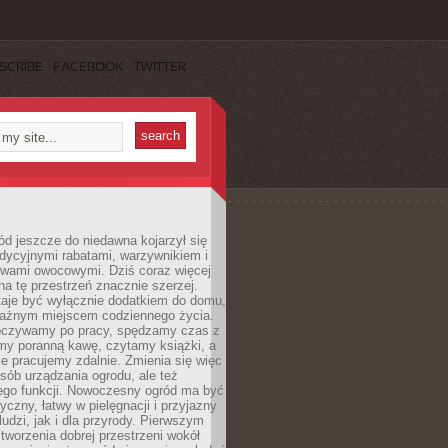
SCRIBE
FACEBOOK
TWITTER
d jeszcze do niedawna kojarzył się
adycyjnymi rabatami, warzywnikiem i
ewami owocowymi. Dziś coraz więcej
na tę przestrzeń znacznie szerzej.
taje być wyłącznie dodatkiem do domu,
 ważnym miejscem codziennego życia.
poczywamy po pracy, spędzamy czas z
emy poranną kawę, czytamy książki, a
 pracujemy zdalnie. Zmienia się więc
osób urządzania ogrodu, ale też
jego funkcji. Nowoczesny ogród ma być
tyczny, łatwy w pielęgnacji i przyjazny
ludzi, jak i dla przyrody. Pierwszym
tworzenia dobrej przestrzeni wokół