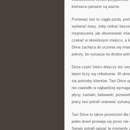
kierowca–pasażer są ważne.
Ponieważ taxi to ciągła jazda, po
wybierać trasy, żeby unikać bezs
rozpraszania, jak obserwować mias
czekać w określonym miejscu, a ki
Drive zachęca do uczenia się mias
pokory, bo sytuacja na drodze potr
Duża część treści dotyczy też se
latem liczy się chłodzenie. W okr
się potrzeby klientów. Taxi Drive o
nie zawiodło w najbardziej wymaga
płyny, żarówki, ładowarki, przewo
pracy taxi potrafi uratować sytuacj
Taxi Drive to także przestrzeń dla 
jeden dzień przewija się przez nie
Serwis potrafi opisać te momenty z 