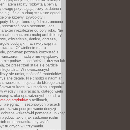
leń, latem rabaty rozkwitają pełnią
ią uwagę przyciągają trawy ozdobne i
ce się liście, a zimą strukturę ogrodu
ielone krzewy, żywopłoty i
pędy. Dzięki temu ogród nie zamienia
ą przestrzeń poza sezonem, lecz
arakter niezależnie od pory roku. Nie
inać o znaczeniu małej architektury.
we, oświetlenie, donice, obrzeża,
ergole budują klimat i wpływają na
kowania. Oświetlenie ma tu
olę, ponieważ pozwala korzystać z
e wieczorem i nadaje mu wyjątkowy
ikatnie podświetlone ścieżki, drzewa lub
ją, że przestrzeń staje się bardziej
 funkcjonalna. W nowoczesnych
liczy się umiar, spójność materiałów i
yślane detale. Nie chodzi o nadmiar
o stworzenie miejsca, do którego chce
 Połowa sukcesu w urządzaniu ogrodu
 w wiedzy i inspiracjach, dlatego wielu
posesji szuka sprawdzonych porad, a
atalog artykułów
o roślinach,
u, pielęgnacji i sezonowych pracach
co ułatwić podejmowanie decyzji.
 dobrane wskazówki pomagają uniknąć
błędów, takich jak sadzenie roślin
nich do stanowiska czy wybór
yt trudnych w utrzymaniu.