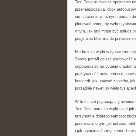
Taxi Drive to również spojrzenie 
przemieszczania, obok autobusów, 
się natężenie w różnych porach dni
planować pracę, by wykorzystywa
o tym, jak taxi może być usługą 
psuje albo ktoś ma do przewiezie
Nie brakuje wątków typowo motoryz
Serwis potrafi opisać osobowość r
odpowiedzieć na pytania o automa
praktyczność asystentów manewrów
karoserii: jak usuwać zapachy, jak 
porządnie nawet po wielu tysiącac
W treściach pojawiają się również 
Taxi Drive porusza wątki takie jak
utrzymanie dobrego samopoczucia
przerwach, o tym jak ustawić fotel
i jak ograniczać zmęczenie. To wa