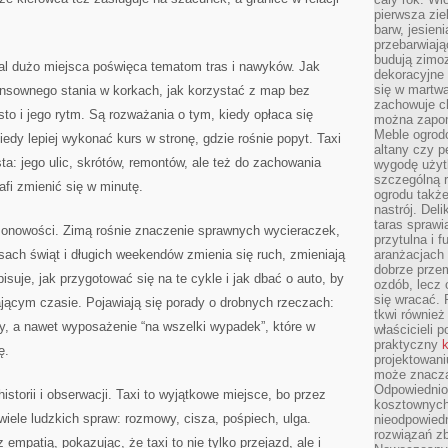
pierwsza zie
barw, jesien
przebarwiają
budują zimoz
rtal dużo miejsca poświęca tematom tras i nawyków. Jak
dekoracyjne 
się w martw
ensownego stania w korkach, jak korzystać z map bez
zachowuje ch
to i jego rytm. Są rozważania o tym, kiedy opłaca się
można zapom
Meble ogrodo
edy lepiej wykonać kurs w stronę, gdzie rośnie popyt. Taxi
altany czy p
ta: jego ulic, skrótów, remontów, ale też do zachowania
wygodę użyt
szczególną r
afi zmienić się w minutę.
ogrodu takż
nastrój. Del
taras sprawia
zonowości. Zimą rośnie znaczenie sprawnych wycieraczek,
przytulna i
esach świąt i długich weekendów zmienia się ruch, zmieniają
aranżacjach 
dobrze przem
pisuje, jak przygotować się na te cykle i jak dbać o auto, by
ozdób, lecz 
się wracać.
jącym czasie. Pojawiają się porady o drobnych rzeczach:
tkwi również
dy, a nawet wyposażenie “na wszelki wypadek”, które w
właścicieli 
praktyczny
k
ę.
projektowani
może znaczą
Odpowiednio
historii i obserwacji. Taxi to wyjątkowe miejsce, bo przez
kosztownych 
 wiele ludzkich spraw: rozmowy, cisza, pośpiech, ulga.
nieodpowied
rozwiązań zb
empatią, pokazując, że taxi to nie tylko przejazd, ale i