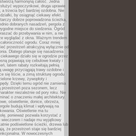
stworzą harmonijną całość. Jedna
służyć wypoczynkowi, druga uprawie
w, a trzecia być bardziej ozdobna. Nie
 działki, by osiągnąć ciekawy efekt.
arczy dobrze poprowadzona ścieżka,
ednio dobranych nasadzeń, pergola z
wygodne miejsce do siedzenia. Ogród
raszać do przebywania w nim, a nie
rze wyglądać z okna. Ważnym trendem
ż całoroczność ogrodu. Coraz mniej
eć przestrzeń atrakcyjną wyłącznie od
pnia. Dlatego planuje się nasadzenia
 ciekawego działo się w ogrodzie przez
osną pojawiają się cebulowe kwiaty i
leń, latem rabaty rozkwitają pełnią
ią uwagę przyciągają trawy ozdobne i
ce się liście, a zimą strukturę ogrodu
ielone krzewy, żywopłoty i
pędy. Dzięki temu ogród nie zamienia
ą przestrzeń poza sezonem, lecz
arakter niezależnie od pory roku. Nie
inać o znaczeniu małej architektury.
we, oświetlenie, donice, obrzeża,
ergole budują klimat i wpływają na
kowania. Oświetlenie ma tu
olę, ponieważ pozwala korzystać z
e wieczorem i nadaje mu wyjątkowy
ikatnie podświetlone ścieżki, drzewa lub
ją, że przestrzeń staje się bardziej
 funkcjonalna. W nowoczesnych