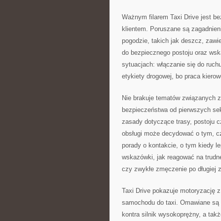
Ważnym filarem Taxi Drive jest b
klientem. Poruszane są zagadnieni
pogodzie, takich jak deszcz, zawi
do bezpiecznego postoju oraz wsk
sytuacjach: włączanie się do ruc
etykiety drogowej, bo praca kierow
Nie brakuje tematów związanych z
bezpieczeństwa od pierwszych sek
zasady dotyczące trasy, postoju cz
obsługi może decydować o tym, czy 
porady o kontakcie, o tym kiedy le
wskazówki, jak reagować na trudne
czy zwykłe zmęczenie po długiej 
Taxi Drive pokazuje motoryzację z
samochodu do taxi. Omawiane są 
kontra silnik wysokoprężny, a ta