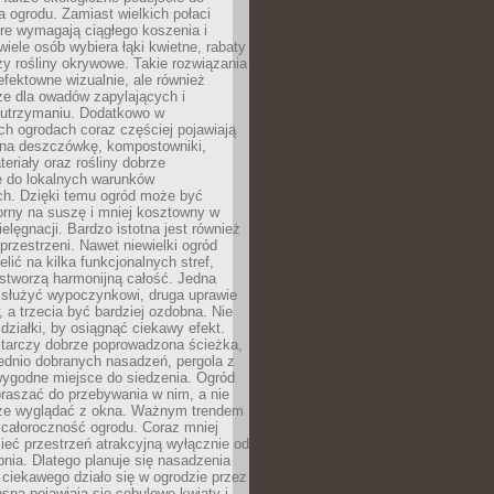
a ogrodu. Zamiast wielkich połaci
óre wymagają ciągłego koszenia i
wiele osób wybiera łąki kwietne, rabaty
zy rośliny okrywowe. Takie rozwiązania
 efektowne wizualnie, ale również
ze dla owadów zapylających i
w utrzymaniu. Dodatkowo w
h ogrodach coraz częściej pojawiają
i na deszczówkę, kompostowniki,
teriały oraz rośliny dobrze
 do lokalnych warunków
ch. Dzięki temu ogród może być
orny na suszę i mniej kosztowny w
ielęgnacji. Bardzo istotna jest również
rzestrzeni. Nawet niewielki ogród
lić na kilka funkcjonalnych stref,
stworzą harmonijną całość. Jedna
służyć wypoczynkowi, druga uprawie
w, a trzecia być bardziej ozdobna. Nie
 działki, by osiągnąć ciekawy efekt.
arczy dobrze poprowadzona ścieżka,
ednio dobranych nasadzeń, pergola z
wygodne miejsce do siedzenia. Ogród
raszać do przebywania w nim, a nie
rze wyglądać z okna. Ważnym trendem
ż całoroczność ogrodu. Coraz mniej
eć przestrzeń atrakcyjną wyłącznie od
pnia. Dlatego planuje się nasadzenia
 ciekawego działo się w ogrodzie przez
osną pojawiają się cebulowe kwiaty i