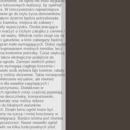
ozumienie, że ogród nie musi wyglądać
gu luksusowych realizacji, by spełniał
e. W rzeczywistości najważniejsze
wanie go do stylu życia domowników.
ałymi dziećmi będzie potrzebowała
 trawnika, miejsca do zabawy i
refy wypoczynku. Osoba pracująca
e marzyć o cichym zakątku z cieniem i
od wiatru. Miłośnik roślin skupi się na
i gatunków, a ktoś zabiegany będzie
iązań mało wymagających. Dobry ogród
c kopiowaniem modnych trendów, lecz
na konkretne potrzeby. Coraz większą
 także ekologiczne podejście do
a ogrodu. Zamiast wielkich połaci
óre wymagają ciągłego koszenia i
wiele osób wybiera łąki kwietne, rabaty
zy rośliny okrywowe. Takie rozwiązania
 efektowne wizualnie, ale również
ze dla owadów zapylających i
w utrzymaniu. Dodatkowo w
h ogrodach coraz częściej pojawiają
i na deszczówkę, kompostowniki,
teriały oraz rośliny dobrze
 do lokalnych warunków
ch. Dzięki temu ogród może być
orny na suszę i mniej kosztowny w
ielęgnacji. Bardzo istotna jest również
rzestrzeni. Nawet niewielki ogród
lić na kilka funkcjonalnych stref,