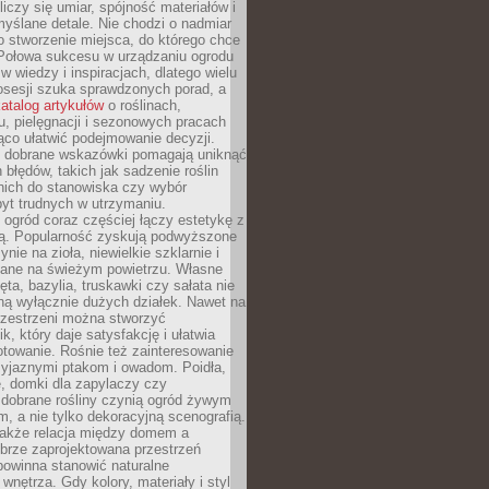
liczy się umiar, spójność materiałów i
yślane detale. Nie chodzi o nadmiar
o stworzenie miejsca, do którego chce
 Połowa sukcesu w urządzaniu ogrodu
 w wiedzy i inspiracjach, dlatego wielu
posesji szuka sprawdzonych porad, a
atalog artykułów
o roślinach,
u, pielęgnacji i sezonowych pracach
co ułatwić podejmowanie decyzji.
 dobrane wskazówki pomagają uniknąć
błędów, takich jak sadzenie roślin
nich do stanowiska czy wybór
yt trudnych w utrzymaniu.
ogród coraz częściej łączy estetykę z
ą. Popularność zyskują podwyższone
ynie na zioła, niewielkie szklarnie i
niane na świeżym powietrzu. Własne
ęta, bazylia, truskawki czy sałata nie
ną wyłącznie dużych działek. Nawet na
przestrzeni można stworzyć
k, który daje satysfakcję i ułatwia
towanie. Rośnie też zainteresowanie
zyjaznymi ptakom i owadom. Poidła,
, domki dla zapylaczy czy
 dobrane rośliny czynią ogród żywym
 a nie tylko dekoracyjną scenografią.
 także relacja między domem a
brze zaprojektowana przestrzeń
powinna stanowić naturalne
 wnętrza. Gdy kolory, materiały i styl