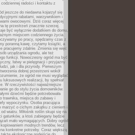
codziennej radości i kontaktu z
d jeszcze do niedawna kojarzył się
adycyjnymi rabatami, warzywnikiem i
ewami owocowymi. Dziś coraz więcej
na tę przestrzeń znacznie szerzej.
taje być wyłącznie dodatkiem do domu,
 ważnym miejscem codziennego życia.
poczywamy po pracy, spędzamy czas z
emy poranną kawę, czytamy książki, a
 pracujemy zdalnie. Zmienia się więc
osób urządzania ogrodu, ale też
jego funkcji. Nowoczesny ogród ma być
tyczny, łatwy w pielęgnacji i przyjazny
ludzi, jak i dla przyrody. Pierwszym
tworzenia dobrej przestrzeni wokół
ozumienie, że ogród nie musi wyglądać
gu luksusowych realizacji, by spełniał
e. W rzeczywistości najważniejsze
wanie go do stylu życia domowników.
ałymi dziećmi będzie potrzebowała
 trawnika, miejsca do zabawy i
refy wypoczynku. Osoba pracująca
e marzyć o cichym zakątku z cieniem i
od wiatru. Miłośnik roślin skupi się na
i gatunków, a ktoś zabiegany będzie
iązań mało wymagających. Dobry ogród
c kopiowaniem modnych trendów, lecz
na konkretne potrzeby. Coraz większą
 także ekologiczne podejście do