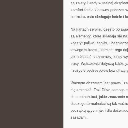
są zalety i wady w realnej eksploat
komfort fotela kierowcy podczas w
bo taxi często obsługuje hotele i 
Na kartach serwisu często pojawia
są elementy, które składają się na
koszty: paliwo, serwis, ubezpiecze
łatwego sukcesu; zamiast tego daje
jak odkładać na naprawy, kiedy wy
trasy. Wskazówki dotyczą także ja
i zużycie podzespołów bez utraty 
Ważnym obszarem jest prawo i zas
się zmieniać. Taxi Drive pomaga c
elementach taxi, jakie znaczenie m
dlaczego formalności są tak ważne
początkujących, jak i dla doświad
zasadami.