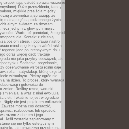
ę uzupełniają, całość sprawia wrażenie
zemyślanej. Duże przeszklenia, tarasy
salonu, miękkie przejścia między
trzną a zewnętrzną sprawiają, że
się realną częścią codziennego życia.
 oddzielnym światem za drzwiami
, lecz jednym z głównych miejsc
ywności. Warto też pamiętać, że ogród
amopoczucie. Kontakt z zielenią
iża poziom stresu i poprawia nastrój.
aście minut spędzonych wśród roślin
ć regenerująco po intensywnym dniu.
ego coraz więcej osób traktuje
ogrodu nie jako przykry obowiązek, ale
dpoczynku. Sadzenie, przycinanie,
zy obserwowanie wzrostu roślin daje
awczości i satysfakcji, której często
iecie wirtualnym. Piękny ogród nie
nia na dzień. To proces, który wymaga
, obserwacji i gotowości do
 zmian. Rośliny rosną, warunki
 zmieniają, a wraz z nimi ewoluują
cicieli. I właśnie to jest w ogrodzie
. Nigdy nie jest projektem całkowicie
 Zawsze można coś dosadzić,
oprawić, rozbudować lub uprościć.
ewa razem z domem i jego
i. Jeśli zostanie zaplanowany z
tanie się nie tylko estetycznym
budynku, ale prawdziwą przestrzenią