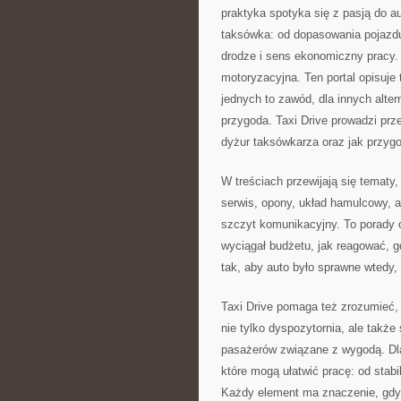
praktyka spotyka się z pasją do a
taksówka: od dopasowania pojazdu
drodze i sens ekonomiczny pracy
motoryzacyjna. Ten portal opisuje 
jednych to zawód, dla innych alte
przygoda. Taxi Drive prowadzi prze
dyżur taksówkarza oraz jak przygot
W treściach przewijają się tematy
serwis, opony, układ hamulcowy, am
szczyt komunikacyjny. To porady o
wyciągał budżetu, jak reagować, g
tak, aby auto było sprawne wtedy, 
Taxi Drive pomaga też zrozumieć, 
nie tylko dyspozytornia, ale także
pasażerów związane z wygodą. Dla
które mogą ułatwić pracę: od stab
Każdy element ma znaczenie, gdy 