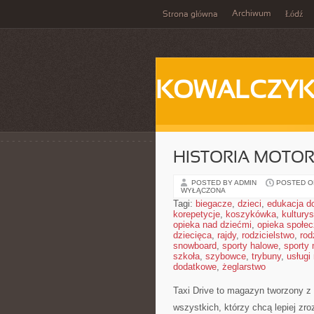
Archiwum
Strona główna
Łódź
KOWALCZY
HISTORIA MOTOR
POSTED BY ADMIN
POSTED ON
WYŁĄCZONA
Tagi:
biegacze
,
dzieci
,
edukacja 
korepetycje
,
koszykówka
,
kultury
opieka nad dziećmi
,
opieka społe
dziecięca
,
rajdy
,
rodzicielstwo
,
rod
snowboard
,
sporty halowe
,
sporty
szkoła
,
szybowce
,
trybuny
,
usługi
dodatkowe
,
żeglarstwo
Taxi Drive to magazyn tworzony z 
wszystkich, którzy chcą lepiej zr