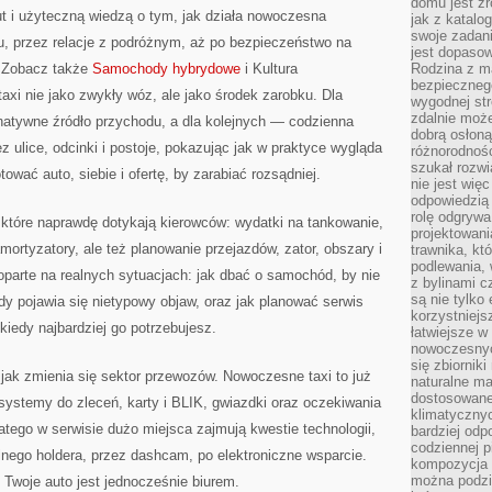
domu jest zr
ut i użyteczną wiedzą o tym, jak działa nowoczesna
jak z katalo
swoje zadani
, przez relacje z podróżnym, aż po bezpieczeństwo na
jest dopaso
. Zobacz także
Samochody hybrydowe
i Kultura
Rodzina z m
bezpiecznego
taxi nie jako zwykły wóz, ale jako środek zarobku. Dla
wygodnej st
zdalnie moż
rnatywne źródło przychodu, a dla kolejnych — codzienna
dobrą osłoną 
z ulice, odcinki i postoje, pokazując jak w praktyce wygląda
różnorodnośc
szukał rozw
ować auto, siebie i ofertę, by zarabiać rozsądniej.
nie jest wię
odpowiedzią 
rolę odgrywa
, które naprawdę dotykają kierowców: wydatki na tankowanie,
projektowani
ortyzatory, ale też planowanie przejazdów, zator, obszary i
trawnika, kt
podlewania, 
parte na realnych sytuacjach: jak dbać o samochód, by nie
z bylinami c
są nie tylko
dy pojawia się nietypowy objaw, oraz jak planować serwis
korzystniejs
kiedy najbardziej go potrzebujesz.
łatwiejsze 
nowoczesnyc
się zbiornik
jak zmienia się sektor przewozów. Nowoczesne taxi to już
naturalne ma
dostosowane
 systemy do zleceń, karty i BLIK, gwiazdki oraz oczekiwania
klimatyczny
tego w serwisie dużo miejsca zajmują kwestie technologii,
bardziej odp
codziennej p
ilnego holdera, przez dashcam, po elektroniczne wsparcie.
kompozycja p
można podzie
Twoje auto jest jednocześnie biurem.