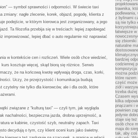
projektowani
pion” — symbol sprawności i odporności. W świecie taxi
trawnika, kt
podlewania, 
a zmiany: nagłe zlecenie, korek, objazd, pogodę, klienta z
z bylinami c
uje podejście, w którym kierowca jest zorganizowany, a jego
są nie tylko
korzystniejs
d. Ta filozofia przebija się w treściach: lepiej zapobiegać
łatwiejsze 
nowoczesnyc
niż improwizować, lepiej dbać o auto regularnie niż naprawiać
się zbiornik
naturalne ma
dostosowane
klimatyczny
ania w kontekście cen i rozliczeń. Wiele osób chce wiedzieć,
bardziej odp
codziennej p
 kurs kosztuje więcej, skąd biorą się różnice. Serwis
kompozycja p
umaczy, że na końcową kwotę wpływają droga, czas, korki,
można podzie
które razem 
lności. Uczy, że przejrzystość i komunikacja budują
część może 
t czytelny nie tylko dla kierowców, ale i dla osób, które
ziół i warzy
trzeba dużej
sażerami.
Czasem wyst
kilka odpowi
pnączami i 
wątki związane z “kulturą taxi” — czyli tym, jak wygląda
powinien zap
jedynie dob
ak nachalności, bezpieczna jazda, drobna uprzejmość, a
staje się te
atura w kabinie, czystość szyb, neutralny zapach. Taxi
osób chce mi
maja do sier
ęsto decydują o tym, czy klient oceni kurs jako świetny.
tak, aby coś
e kierowca też zasługuje na szacunek, a granice w relacji
cały rok. Wi