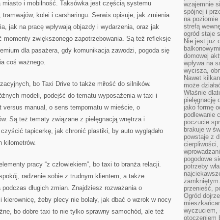
na miasto i mobilność. Taksówka jest częścią systemu
wzajemnie si
spójnej i pr
tramwajów, kolei i carsharingu. Serwis opisuje, jak zmienia
na poziomie 
strefą wewnę
a, jak na pracę wpływają objazdy i wydarzenia, oraz jak
ogród staje 
ć momenty zwiększonego zapotrzebowania. Są też refleksje
Nie jest już
balkonowymi
premium dla pasażera, gdy komunikacja zawodzi, pogoda się
domowej akt
nia coś ważnego.
wpływa na s
wycisza, obn
Nawet kilkan
acyjnych, bo Taxi Drive to także miłość do silników.
może działa
Właśnie dlat
óżnych modeli, podejść do tematu wyposażenia w taxi i
pielęgnację 
t versus manual, o sens tempomatu w mieście, o
jako formę o
podlewanie c
. Są też tematy związane z pielęgnacją wnętrza i
poczucie spr
brakuje w św
czyścić tapicerkę, jak chronić plastiki, by auto wyglądało
powstaje z d
h kilometrów.
cierpliwości
wprowadzania
pogodowe się
elementy pracy “z człowiekiem”, bo taxi to branża relacji.
potrzeby właś
najciekawsze
 spokój, radzenie sobie z trudnym klientem, a także
zamkniętym.
 podczas długich zmian. Znajdziesz rozważania o
przenieść, p
Ogród dojrz
 i kierownicę, żeby plecy nie bolały, jak dbać o wzrok w nocy
mieszkańcam
wyczuciem, s
żne, bo dobre taxi to nie tylko sprawny samochód, ale też
otoczeniem 