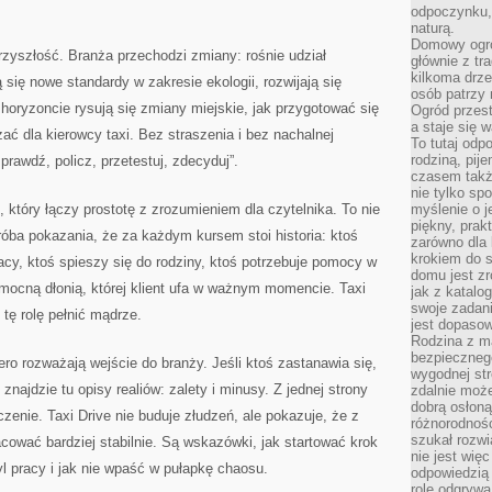
odpoczynku, 
naturą.
Domowy ogró
przyszłość. Branża przechodzi zmiany: rośnie udział
głównie z tr
kilkoma drz
się nowe standardy w zakresie ekologii, rozwijają się
osób patrzy 
a horyzoncie rysują się zmiany miejskie, jak przygotować się
Ogród przes
a staje się
ać dla kierowcy taxi. Bez straszenia i bez nachalnej
To tutaj od
rodziną, pij
rawdź, policz, przetestuj, zdecyduj”.
czasem także
nie tylko sp
 który łączy prostotę z zrozumieniem dla czytelnika. To nie
myślenie o 
piękny, prak
 próba pokazania, że za każdym kursem stoi historia: ktoś
zarówno dla 
krokiem do s
racy, ktoś spieszy się do rodziny, ktoś potrzebuje pomocy w
domu jest zr
omocną dłonią, której klient ufa w ważnym momencie. Taxi
jak z katalo
swoje zadani
 tę rolę pełnić mądrze.
jest dopaso
Rodzina z m
bezpiecznego
iero rozważają wejście do branży. Jeśli ktoś zastanawia się,
wygodnej st
znajdzie tu opisy realiów: zalety i minusy. Z jednej strony
zdalnie moż
dobrą osłoną 
zenie. Taxi Drive nie buduje złudzeń, ale pokazuje, że z
różnorodnośc
szukał rozw
ować bardziej stabilnie. Są wskazówki, jak startować krok
nie jest wię
yl pracy i jak nie wpaść w pułapkę chaosu.
odpowiedzią 
rolę odgrywa