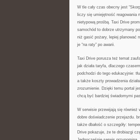
W tle cały czas obecny jest “Skor
liczy się umiejętność reagowania n
nietypową prośbą. Taxi Drive prom
samochód to dobrze utrzymany pojaz
niż gasić pożary, lepiej planować 
je “na raty” po awarii.
Taxi Drive porusza też temat zauf
jak działa taryfa, dlaczego czasem
podchodzi do tego edukacyjnie: tł
a także koszty prowadzenia działa
zrozumienie. Dzięki temu portal jes
chcą być bardziej świadomymi pa
W serwisie przewijają się również 
dobre doświadczenie przejazdu. br
także dbałość o szczegóły: temper
Drive pokazuje, że te drobiazgi cz
Jednocześnie serwis przypomina, ż