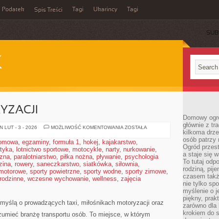
Podatek
Tagi
Ukarincy
Tagi
Spis Treści
SUB
K
YZACJI
Domowy ogró
głównie z tr
HISTORIA
 LUT - 3 - 2026
MOŻLIWOŚĆ KOMENTOWANIA
ZOSTAŁA
kilkoma drz
MOTORYZACJI
osób patrzy 
domowa
,
egzaminy
,
formuła 1
,
hokej
,
kajakarstwo
,
Ogród przes
styka
,
lotnictwo sportowe
,
motocykle
,
narty
,
nurkowanie
,
a staje się
czna
,
paralotniarstwo
,
piłka nożna
,
pływanie
,
psychologia
To tutaj od
zina
,
rowery
,
saneczkarstwo
,
siatkówka
,
siłownia
,
rodziną, pij
 motorowe
,
sporty powietrzne
,
sporty wodne
,
sporty zimowe
,
czasem także
 rodzinne
,
wczesne wychowanie
,
wellness
,
zajęcia
nie tylko sp
myślenie o 
piękny, prak
myślą o prowadzących taxi, miłośnikach motoryzacji oraz
zarówno dla 
krokiem do s
ozumieć branżę transportu osób. To miejsce, w którym