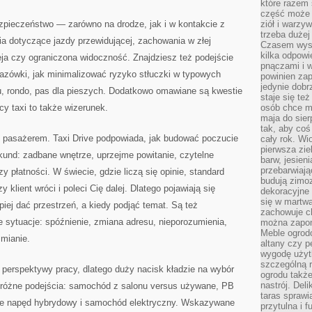
które razem 
część może 
ezpieczeństwo — zarówno na drodze, jak i w kontakcie z
ziół i warzy
trzeba dużej
a dotyczące jazdy przewidującej, zachowania w złej
Czasem wyst
kilka odpowi
eja czy ograniczona widoczność. Znajdziesz też podejście
pnączami i 
azówki, jak minimalizować ryzyko stłuczki w typowych
powinien zap
jedynie dob
hu, rondo, pas dla pieszych. Dodatkowo omawiane są kwestie
staje się te
cy taxi to także wizerunek.
osób chce mi
maja do sier
tak, aby coś
 pasażerem. Taxi Drive podpowiada, jak budować poczucie
cały rok. Wi
pierwsza zie
und: zadbane wnętrze, uprzejme powitanie, czytelne
barw, jesien
przebarwiają
y płatności. W świecie, gdzie liczą się opinie, standard
budują zimoz
klient wróci i poleci Cię dalej. Dlatego pojawiają się
dekoracyjne 
się w martw
piej dać przestrzeń, a kiedy podjąć temat. Są też
zachowuje ch
 sytuacje: spóźnienie, zmiana adresu, nieporozumienia,
można zapom
Meble ogrodo
zmianie.
altany czy p
wygodę użyt
szczególną r
 perspektywy pracy, dlatego duży nacisk kładzie na wybór
ogrodu takż
nastrój. Del
różne podejścia: samochód z salonu versus używane, PB
taras sprawia
kże napęd hybrydowy i samochód elektryczny. Wskazywane
przytulna i