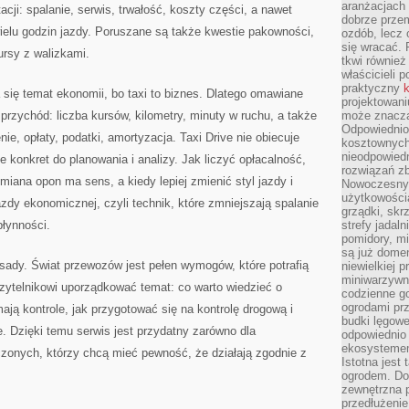
aranżacjach 
acji: spalanie, serwis, trwałość, koszty części, a nawet
dobrze przem
ielu godzin jazdy. Poruszane są także kwestie pakowności,
ozdób, lecz 
się wracać.
kursy z walizkami.
tkwi również
właścicieli 
praktyczny
k
 się temat ekonomii, bo taxi to biznes. Dlatego omawiane
projektowani
 przychód: liczba kursów, kilometry, minuty w ruchu, a także
może znaczą
Odpowiednio
nie, opłaty, podatki, amortyzacja. Taxi Drive nie obiecuje
kosztownych 
nieodpowied
 konkret do planowania i analizy. Jak liczyć opłacalność,
rozwiązań zb
miana opon ma sens, a kiedy lepiej zmienić styl jazdy i
Nowoczesny 
użytkowości
zdy ekonomicznej, czyli technik, które zmniejszają spalanie
grządki, skrz
płynności.
strefy jadal
pomidory, mi
są już dome
ady. Świat przewozów jest pełen wymogów, które potrafią
niewielkiej 
miniwarzywni
zytelnikowi uporządkować temat: co warto wiedzieć o
codzienne go
ogrodami pr
ają kontrole, jak przygotować się na kontrolę drogową i
budki lęgowe
. Dzięki temu serwis jest przydatny zarówno dla
odpowiednio
ekosystemem,
czonych, którzy chcą mieć pewność, że działają zgodnie z
Istotna jest
ogrodem. Do
zewnętrzna 
przedłużenie