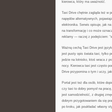
kierowca, który ma uważność.
Taxi Drive chętnie zagląda też w 
napędów alternatywnych, pojawiają 
elektronika. Serwis opisuje, jak n
na transformację i co może oznacz
reklamy — raczej z podejściem: “sp
Ważną cechą Taxi Drive jest język,
jest pusty opis świata taxi, tylko
jedzie na lotnisko, ktoś wraca z p
nocy. Kierowca taxi jest często p
Drive przypomina o tym i uczy, jak
Portal jest też dla osób, które dop
czy taxi to dobry pomysł na pracę, 
jest samodzielność, z drugiej zmęc
dobrym przygotowaniem da się prac
po kroku, jak poukładać własny st