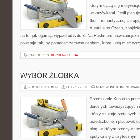
którym łączą się motywacj
wskazówkami. Jeśli planuje
Iberii, romantycznej Europy
Austrii albo Czech, znajdz
na to, jak ogarnąć wyjazd od A do Z. Na Rushmore najważniejsze j
powstają tak, by pomagać zarówno osobom, które lubią mieć wszy
CATEGORIES:
BOCHEN-CHLEBA
WYBÓR ŻŁOBKA
POSTED BY ADMIN
LUT - 1 - 2026
MOŻLIWOŚĆ KOMENTOWAN
Przedszkole Kubuś to prze
dorosłych towarzyszących 
którzy szukają rzetelnych i
przedszkolnej i placówek o
blog, w którym rzeczywistoś
spotyka się z użytecznymi