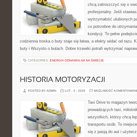
chcą zatroszczyć się o swo
profesjonalny. Jeśli stawia
wytrzymałość ulubionych pa
co potrzebne do utrzymania
kondycji. To pełne podejści
codzienna troska o buty staje się łatwa, a efekty widać od razu.
buty i Wszysto o butach. Dobre trzewiki potrafi wytrzymać napra
CATEGORIES:
ENERGIA ODNAWIALNA NA ŚWIECIE
HISTORIA MOTORYZACJI
POSTED BY ADMIN
LUT - 3 - 2026
MOŻLIWOŚĆ KOMENTOWAN
Taxi Drive to magazyn twor
prowadzących taxi, miłośni
wszystkich, którzy chcą le
transportu osób. To miejsc
się z pasją do aut i użytec