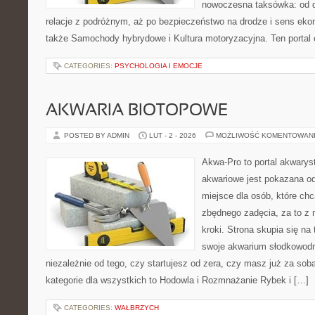
nowoczesna taksówka: od d
relacje z podróżnym, aż po bezpieczeństwo na drodze i sens ek
także Samochody hybrydowe i Kultura motoryzacyjna. Ten portal o
CATEGORIES:
PSYCHOLOGIA I EMOCJE
AKWARIA BIOTOPOWE
POSTED BY ADMIN
LUT - 2 - 2026
MOŻLIWOŚĆ KOMENTOWAN
Akwa-Pro to portal akwarys
akwariowe jest pokazana od
miejsce dla osób, które ch
zbędnego zadęcia, za to z
kroki. Strona skupia się n
swoje akwarium słodkowodn
niezależnie od tego, czy startujesz od zera, czy masz już za so
kategorie dla wszystkich to Hodowla i Rozmnażanie Rybek i […]
CATEGORIES:
WAŁBRZYCH