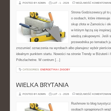
POSTED BY ADMIN
LUT - 1 - 2026
MOŻLIWOŚĆ KOMENTOWAN
Strona Godziszewscy.pl to 
o osobach, które interesuje
skup złota w Zamościu i oko
w którym łączą się inspirac
wiedzą zakupowymi. Jeśli 
przewodnika po tematach jub
zrozumieć oznaczenia na wyrobach albo planujesz wybór pierścion
idealnym punktem startu. Nowości na stronie Trendy w Biżuterii i
Półszlachetne. W centrum […]
CATEGORIES:
ENERGETYKA I ZASOBY
WIELKA BRYTANIA
POSTED BY ADMIN
LUT - 1 - 2026
MOŻLIWOŚĆ KOMENTOWAN
Rushmore to blog turystycz
osobach spragnionych wraże