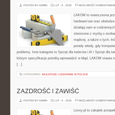
POSTED BY ADMIN
LUT - 6 - 2026
MOŻLIWOŚĆ KOMENTOWAN
LAKOM to nowoczesna prze
hardware’owi oraz obsłudze
działają nam w codziennych
stworzone z myślą o osoba
mądrzej, a także o tych, kt
porady wtedy, gdy kompute
problemy. Inne kategorie to Sprzęt dla twórców i AI i Sprzęt dla t
którym specyfikacje potrafią wprowadzić w błąd, LAKOM stawia n
[…]
CATEGORIES:
NAJLEPSZE LODZIARNIE W POLSCE
ZAZDROŚĆ I ZAWIŚĆ
POSTED BY ADMIN
LUT - 6 - 2026
MOŻLIWOŚĆ KOMENTOWAN
Lovsy.pl to zakątek przepe