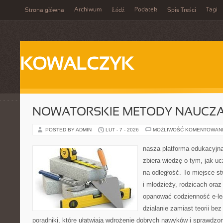
Archiwum
Podatek
Tagi
Strona główna
Łódź
Spis Treści
KOWALCZYK
NOWATORSKIE METODY NAUCZA
POSTED BY ADMIN
LUT - 7 - 2026
MOŻLIWOŚĆ KOMENTOWAN
nasza platforma edukacyjna 
zbiera wiedzę o tym, jak u
na odległość. To miejsce s
i młodzieży, rodzicach oraz
opanować codzienność e-lear
działanie zamiast teorii be
poradniki, które ułatwiają wdrożenie dobrych nawyków i sprawdzo