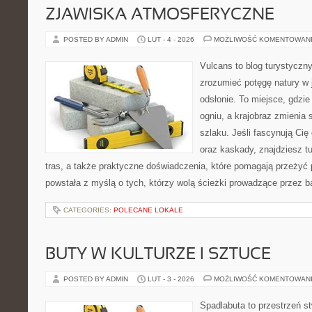
ZJAWISKA ATMOSFERYCZNE
POSTED BY ADMIN
LUT - 4 - 2026
MOŻLIWOŚĆ KOMENTOWAN
Vulcans to blog turystyczny
zrozumieć potęgę natury w j
odsłonie. To miejsce, gdzie 
ogniu, a krajobraz zmienia
szlaku. Jeśli fascynują Cię
oraz kaskady, znajdziesz t
tras, a także praktyczne doświadczenia, które pomagają przeżyć
powstała z myślą o tych, którzy wolą ścieżki prowadzące przez b
CATEGORIES:
POLECANE LOKALE
BUTY W KULTURZE I SZTUCE
POSTED BY ADMIN
LUT - 3 - 2026
MOŻLIWOŚĆ KOMENTOWAN
Spadlabuta to przestrzeń st