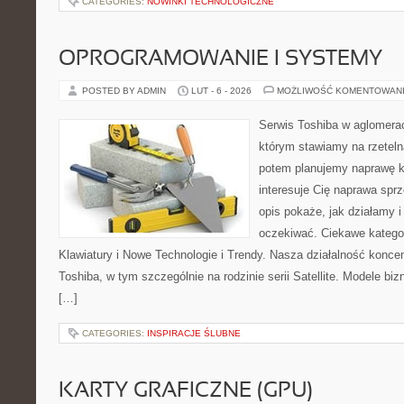
CATEGORIES:
NOWINKI TECHNOLOGICZNE
OPROGRAMOWANIE I SYSTEMY
POSTED BY ADMIN
LUT - 6 - 2026
MOŻLIWOŚĆ KOMENTOWAN
Serwis Toshiba w aglomeracj
którym stawiamy na rzeteln
potem planujemy naprawę kr
interesuje Cię naprawa sprz
opis pokaże, jak działamy 
oczekiwać. Ciekawe kategor
Klawiatury i Nowe Technologie i Trendy. Nasza działalność koncen
Toshiba, w tym szczególnie na rodzinie serii Satellite. Modele biz
[…]
CATEGORIES:
INSPIRACJE ŚLUBNE
KARTY GRAFICZNE (GPU)