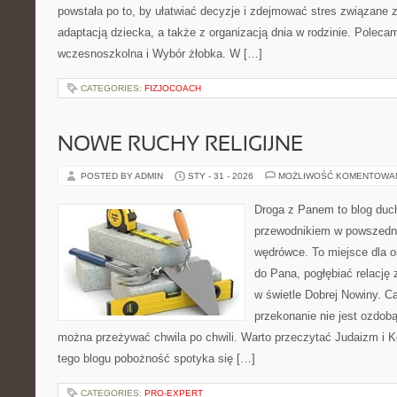
powstała po to, by ułatwiać decyzje i zdejmować stres związane
adaptacją dziecka, a także z organizacją dnia w rodzinie. Polec
wczesnoszkolna i Wybór żłobka. W […]
CATEGORIES:
FIZJOCOACH
NOWE RUCHY RELIGIJNE
POSTED BY ADMIN
STY - 31 - 2026
MOŻLIWOŚĆ KOMENTOWA
Droga z Panem to blog duc
przewodnikiem w powszedni
wędrówce. To miejsce dla o
do Pana, pogłębiać relację
w świetle Dobrej Nowiny. Ca
przekonanie nie jest ozdobą
można przeżywać chwila po chwili. Warto przeczytać Judaizm i 
tego blogu pobożność spotyka się […]
CATEGORIES:
PRO-EXPERT