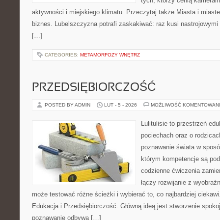
tych, którzy cenią kameraln
aktywności i miejskiego klimatu. Przeczytaj także Miasta i miaste
biznes. Lubelszczyzna potrafi zaskakiwać: raz kusi nastrojowym
[…]
CATEGORIES:
METAMORFOZY WNĘTRZ
PRZEDSIĘBIORCZOŚĆ
POSTED BY ADMIN
LUT - 5 - 2026
MOŻLIWOŚĆ KOMENTOWAN
Lulitulisie to przestrzeń e
pociechach oraz o rodzicac
poznawanie świata w sposób
którym kompetencje są pod
codzienne ćwiczenia zamieni
łączy rozwijanie z wyobraź
może testować różne ścieżki i wybierać to, co najbardziej ciekaw
Edukacja i Przedsiębiorczość. Główną ideą jest stworzenie spokojn
poznawanie odbywa […]