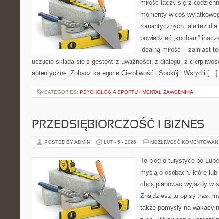
miłość łączy się z codzienn
momenty w coś wyjątkowego
romantycznych, ale też dla
powiedzieć „kocham” inaczej
idealną miłość – zamiast t
uczucie składa się z gestów: z uważności, z dialogu, z cierpliwośc
autentyczne. Zobacz kategorie Cierpliwość i Spokój i Wstyd i […]
CATEGORIES:
PSYCHOLOGIA SPORTU I MENTAL ZAWODNIKA
PRZEDSIĘBIORCZOŚĆ I BIZNES
POSTED BY ADMIN
LUT - 5 - 2026
MOŻLIWOŚĆ KOMENTOWAN
To blog o turystyce po Lub
myślą o osobach, które lubi
chcą planować wyjazdy w 
Znajdziesz tu opisy tras, in
także pomysły na wakacyjny