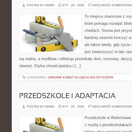
POSTED BY ADMIN
STY - 29 - 2026
MOŻLIWOŚĆ KOMENTOWA
To miejsce stworzone z myś
które pomaga rozwijać bli
chwilach. Strona jest przys
bardziej uważnie kroczyć w 
ale także wtedy, gdy życie
jest towarzyszyć w taki sp
się realna, a modlitwa i refleksja przenikały dom, rozmowy, decyzj
również: Etyka chrześcijańska i […]
CATEGORIES:
ZDROWIE KOBIET W UJĘCIU HOLISTYCZNYM
PRZEDSZKOLE I ADAPTACJA
POSTED BY ADMIN
STY - 29 - 2026
MOŻLIWOŚĆ KOMENTOWA
Przedszkole w Wielichowie t
z myślą o przedszkolakach,
którzy chcą wspierać rozwó