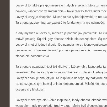
Lovsy.pl to także przypomnienie o małych znakach, które zmienia
powodu, wiadomość w środku dnia – takie rzeczy łączą ludzi mocn
Lovsy.pl uczy je doceniać. Miłość to nie tylko fajerwerki; to też
Ta strona przypomina, że czułość to fundament, a nie naiwność.
Kiedy myślisz o Lovsy.pl, możesz ją poczuć jak pamiętnik. To klim
mówić prawdę. Są dni, gdy chcesz dzielić się szczęściem. Są też 
Lovsy.pl mieści jedno i drugie. Bo uczucia nie są jednowymiarow
niepewności. Czasem bliskość potrzebuje zaufania. A czasem wys
złapać nić porozumienia.
Ta strona o uczuciach jest też dla tych, którzy lubią ładne zdania, 
zwięzłość. Bo nie każdy mówi miłość tak samo. Jedni układają wie
Lovsy.pl szanuje oba języki. To inspiracja do tego, by nazywać e
to, co czujesz, tym łatwiej unikać nieporozumień. Miłość nie jes
uczenie się bliskości.
Lovsy.pl może być dla Ciebie inspiracją, kiedy chcesz okazać w
wsparciem, gdy przychodzi trudny czas. Może być drogowskazem