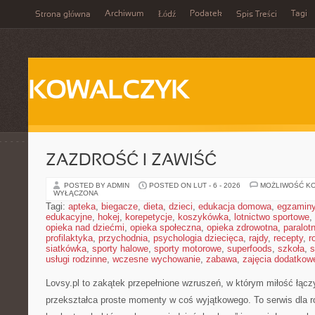
Archiwum
Podatek
Tagi
Strona główna
Łódź
Spis Treści
KOWALCZYK
ZAZDROŚĆ I ZAWIŚĆ
POSTED BY ADMIN
POSTED ON LUT - 6 - 2026
MOŻLIWOŚĆ K
WYŁĄCZONA
Tagi:
apteka
,
biegacze
,
dieta
,
dzieci
,
edukacja domowa
,
egzamin
edukacyjne
,
hokej
,
korepetycje
,
koszykówka
,
lotnictwo sportowe
,
opieka nad dziećmi
,
opieka społeczna
,
opieka zdrowotna
,
paralot
profilaktyka
,
przychodnia
,
psychologia dziecięca
,
rajdy
,
recepty
,
r
siatkówka
,
sporty halowe
,
sporty motorowe
,
superfoods
,
szkoła
,
s
usługi rodzinne
,
wczesne wychowanie
,
zabawa
,
zajęcia dodatkow
Lovsy.pl to zakątek przepełnione wzruszeń, w którym miłość łączy
przekształca proste momenty w coś wyjątkowego. To serwis dla r