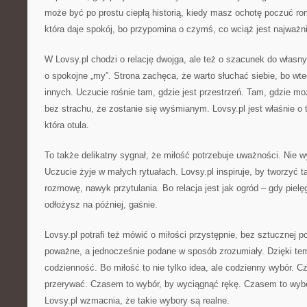
może być po prostu ciepłą historią, kiedy masz ochotę poczuć ro
która daje spokój, bo przypomina o czymś, co wciąż jest najważni
W Lovsy.pl chodzi o relację dwojga, ale też o szacunek do własny
o spokojne „my”. Strona zachęca, że warto słuchać siebie, bo wt
innych. Uczucie rośnie tam, gdzie jest przestrzeń. Tam, gdzie mo
bez strachu, że zostanie się wyśmianym. Lovsy.pl jest właśnie o
która otula.
To także delikatny sygnał, że miłość potrzebuje uważności. Nie 
Uczucie żyje w małych rytuałach. Lovsy.pl inspiruje, by tworzyć t
rozmowę, nawyk przytulania. Bo relacja jest jak ogród – gdy pielę
odłożysz na później, gaśnie.
Lovsy.pl potrafi też mówić o miłości przystępnie, bez sztucznej
poważne, a jednocześnie podane w sposób zrozumiały. Dzięki tem
codzienność. Bo miłość to nie tylko idea, ale codzienny wybór. C
przerywać. Czasem to wybór, by wyciągnąć rękę. Czasem to wybó
Lovsy.pl wzmacnia, że takie wybory są realne.