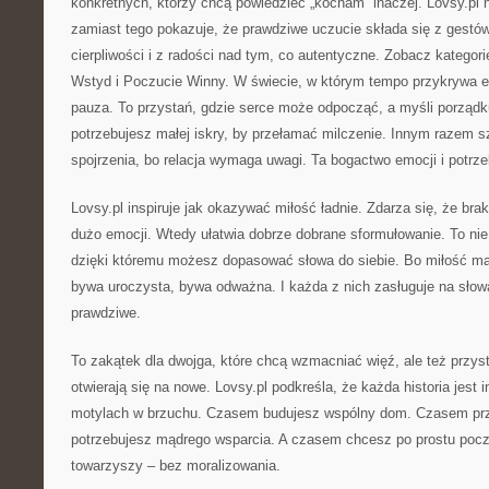
konkretnych, którzy chcą powiedzieć „kocham” inaczej. Lovsy.pl n
zamiast tego pokazuje, że prawdziwe uczucie składa się z gestów
cierpliwości i z radości nad tym, co autentyczne. Zobacz kategor
Wstyd i Poczucie Winny. W świecie, w którym tempo przykrywa em
pauza. To przystań, gdzie serce może odpocząć, a myśli porząd
potrzebujesz małej iskry, by przełamać milczenie. Innym razem 
spojrzenia, bo relacja wymaga uwagi. Ta bogactwo emocji i potrz
Lovsy.pl inspiruje jak okazywać miłość ładnie. Zdarza się, że bra
dużo emocji. Wtedy ułatwia dobrze dobrane sformułowanie. To nie
dzięki któremu możesz dopasować słowa do siebie. Bo miłość ma 
bywa uroczysta, bywa odważna. I każda z nich zasługuje na słowa,
prawdziwe.
To zakątek dla dwojga, które chcą wzmacniać więź, ale też przysta
otwierają się na nowe. Lovsy.pl podkreśla, że każda historia jest
motylach w brzuchu. Czasem budujesz wspólny dom. Czasem prz
potrzebujesz mądrego wsparcia. A czasem chcesz po prostu poczu
towarzyszy – bez moralizowania.