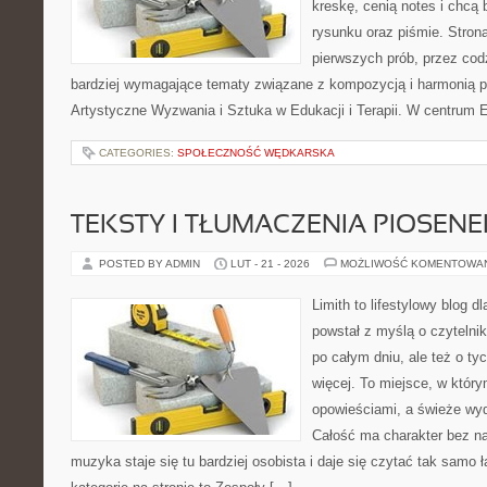
kreskę, cenią notes i chcą
rysunku oraz piśmie. Stron
pierwszych prób, przez cod
bardziej wymagające tematy związane z kompozycją i harmonią p
Artystyczne Wyzwania i Sztuka w Edukacji i Terapii. W centrum E
CATEGORIES:
SPOŁECZNOŚĆ WĘDKARSKA
TEKSTY I TŁUMACZENIA PIOSENE
POSTED BY ADMIN
LUT - 21 - 2026
MOŻLIWOŚĆ KOMENTOWA
Limith to lifestylowy blog d
powstał z myślą o czytelni
po całym dniu, ale też o ty
więcej. To miejsce, w który
opowieściami, a świeże wyd
Całość ma charakter bez n
muzyka staje się tu bardziej osobista i daje się czytać tak samo 