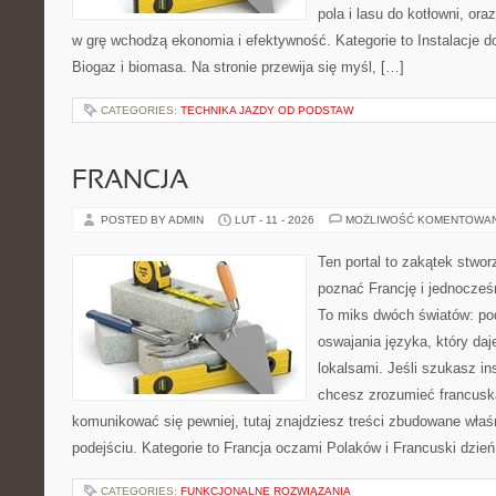
pola i lasu do kotłowni, or
w grę wchodzą ekonomia i efektywność. Kategorie to Instalacje 
Biogaz i biomasa. Na stronie przewija się myśl, […]
CATEGORIES:
TECHNIKA JAZDY OD PODSTAW
FRANCJA
POSTED BY ADMIN
LUT - 11 - 2026
MOŻLIWOŚĆ KOMENTOWA
Ten portal to zakątek stwor
poznać Francję i jednocześ
To miks dwóch światów: pod
oswajania języka, który d
lokalsami. Jeśli szukasz ins
chcesz zrozumieć francusk
komunikować się pewniej, tutaj znajdziesz treści zbudowane wła
podejściu. Kategorie to Francja oczami Polaków i Francuski dzień
CATEGORIES:
FUNKCJONALNE ROZWIĄZANIA