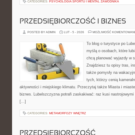
CATEGORIES:
PSYCHOLOGIA SPORTU I MENTAL ZAWODNIKA
PRZEDSIĘBIORCZOŚĆ I BIZNES
POSTED BY ADMIN
LUT - 5 - 2026
MOŻLIWOŚĆ KOMENTOWAN
To blog o turystyce po Lub
myślą o osobach, które lubi
chcą planować wyjazdy w 
Znajdziesz tu opisy tras, in
także pomysły na wakacyjny
tych, którzy cenią kameraln
aktywności i miejskiego klimatu. Przeczytaj także Miasta i miaste
biznes. Lubelszczyzna potrafi zaskakiwać: raz kusi nastrojowym
[…]
CATEGORIES:
METAMORFOZY WNĘTRZ
PRZEDSIĘBIORCZOŚĆ