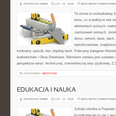
POSTED BY ADMIN
LUT - 13 - 2026
MOŻLIWOŚĆ KOMENTOWA
Ta strona to rozbudowany 
temu, co w praktyce robi n
elementach nośnych: mater
zastosowań nośnych. Jeżeli
domu, remont, taras, dach,
wykończeniowe, znajdziesz
konkretny sposób, bez zbędnej teorii. Polecamy kategorie Historia
budownictwie i Okna Drewniane. Rdzeniem serwisu jest surowiec 
perspektyw naraz: technicznej, rzemieślniczej oraz użytkowej. Z 
CATEGORIES:
MEDYCYNA
EDUKACJA I NAUKA
POSTED BY ADMIN
LUT - 12 - 2026
MOŻLIWOŚĆ KOMENTOWA
Szkoła szkolna w Popowie 
kształcenie łączy się z wy