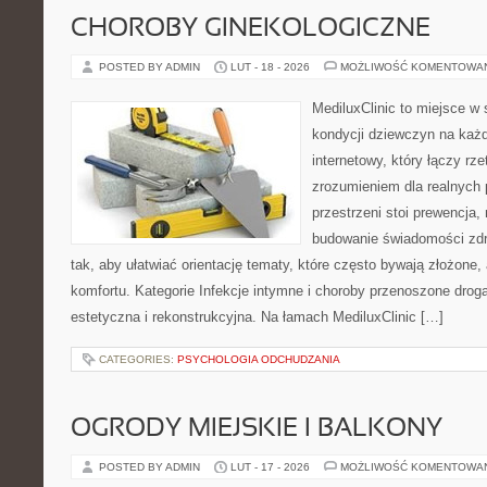
CHOROBY GINEKOLOGICZNE
POSTED BY ADMIN
LUT - 18 - 2026
MOŻLIWOŚĆ KOMENTOWA
MediluxClinic to miejsce w 
kondycji dziewczyn na każd
internetowy, który łączy rz
zrozumieniem dla realnych 
przestrzeni stoi prewencja,
budowanie świadomości zdr
tak, aby ułatwiać orientację tematy, które często bywają złożone,
komfortu. Kategorie Infekcje intymne i choroby przenoszone drogą
estetyczna i rekonstrukcyjna. Na łamach MediluxClinic […]
CATEGORIES:
PSYCHOLOGIA ODCHUDZANIA
OGRODY MIEJSKIE I BALKONY
POSTED BY ADMIN
LUT - 17 - 2026
MOŻLIWOŚĆ KOMENTOWA