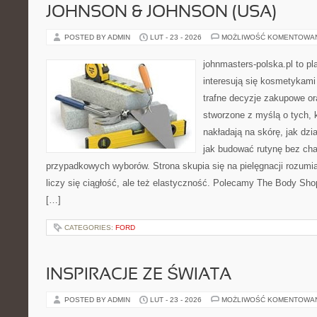
JOHNSON & JOHNSON (USA)
POSTED BY ADMIN
LUT - 23 - 2026
MOŻLIWOŚĆ KOMENTOWA
johnmasters-polska.pl to pl
interesują się kosmetykami
trafne decyzje zakupowe or
stworzone z myślą o tych, k
nakładają na skórę, jak dzi
jak budować rutynę bez ch
przypadkowych wyborów. Strona skupia się na pielęgnacji rozumia
liczy się ciągłość, ale też elastyczność. Polecamy The Body Sho
[…]
CATEGORIES:
FORD
INSPIRACJE ZE ŚWIATA
POSTED BY ADMIN
LUT - 23 - 2026
MOŻLIWOŚĆ KOMENTOWA