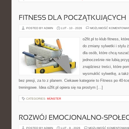
FITNESS DLA POCZĄTKUJĄCYCH
POSTED BY ADMIN
LUT - 10 - 2026
MOŻLIWOŚĆ KOMENTOWA
o2fit.pl to klub fitness, kt
do zmiany sylwetki i stylu 
dla osób, które chcą ruszać
jednocześnie nie lubią prz
znajdziesz treści, które po
wysmuklić sylwetkę, a tak
bez presji, za to z planem. Ciekawe kategorie to Fitness po 40-tc
treningowe. Idea o2fit.pl opiera się na prostym […]
CATEGORIES:
MÜNSTER
ROZWÓJ EMOCJONALNO-SPOŁE
POSTED BY ADMIN
LUT - 9 - 2026
MOŻLIWOŚĆ KOMENTOWAN