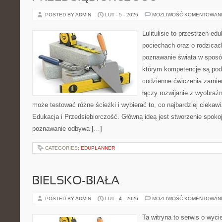
POSTED BY ADMIN
LUT - 5 - 2026
MOŻLIWOŚĆ KOMENTOWAN
Lulitulisie to przestrzeń e
pociechach oraz o rodzicac
poznawanie świata w sposób
którym kompetencje są pod
codzienne ćwiczenia zamieni
łączy rozwijanie z wyobraź
może testować różne ścieżki i wybierać to, co najbardziej ciekaw
Edukacja i Przedsiębiorczość. Główną ideą jest stworzenie spokojn
poznawanie odbywa […]
CATEGORIES:
EDUPLANNER
BIELSKO-BIAŁA
POSTED BY ADMIN
LUT - 4 - 2026
MOŻLIWOŚĆ KOMENTOWAN
Ta witryna to serwis o wyc