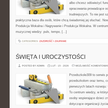
albo chcesz odświeżyć fund
opracowania prowadzące od
trudniejszych. To nie jest 
praktyczna baza dla osób, które chcą świadomiej jej słuchać. Now
Produkcja Wokalna i Nagrywanie i Produkcja Wokalna. W centru
muzycznej wiedzy: puls, tempo, […]
CATEGORIES:
ZAZDROŚĆ I ZAUFANIE
ŚWIĘTA I UROCZYSTOŚCI
POSTED BY ADMIN
LUT - 15 - 2026
MOŻLIWOŚĆ KOMENTOWA
Przedszkole309 to serwis 
przedszkolom oraz temu, c
pierwszych latach rozwoju: 
To centrum wiedzy, w który
osoby wspierające dzieci z
dotyczące organizacji życi