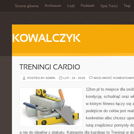
Archiwum
Podatek
Tagi
Strona główna
Łódź
Spis Treści
KOWALCZYK
TRENINGI CARDIO
POSTED BY ADMIN
LUT - 24 - 2026
MOŻLIWOŚĆ KOMENTOWA
12ton.pl to miejsce dla os
kondycję, schudnąć oraz wk
w którym fitness łączy si
podejście do celów jest rea
konkretów albo chcesz upo
tutaj znajdziesz pomysły d
a nie do ideałów z plakatu. Kategorie dla każdego to Treningi w