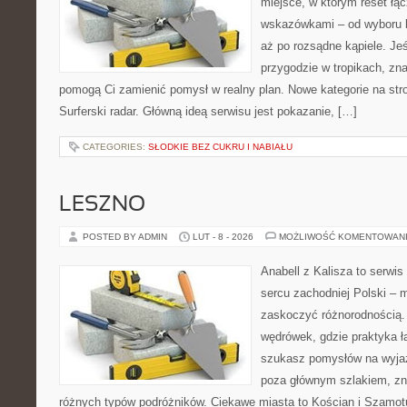
miejsce, w którym reset łą
wskazówkami – od wyboru k
aż po rozsądne kąpiele. Je
przygodzie w tropikach, znaj
pomogą Ci zamienić pomysł w realny plan. Nowe kategorie na stron
Surferski radar. Główną ideą serwisu jest pokazanie, […]
CATEGORIES:
SŁODKIE BEZ CUKRU I NABIAŁU
LESZNO
POSTED BY ADMIN
LUT - 8 - 2026
MOŻLIWOŚĆ KOMENTOWAN
Anabell z Kalisza to serwi
sercu zachodniej Polski – mi
zaskoczyć różnorodnością. 
wędrówek, gdzie praktyka łą
szukasz pomysłów na wyjaz
poza głównym szlakiem, zna
różnych typów podróżników. Ciekawe miasta to Kościan i Szamotuł