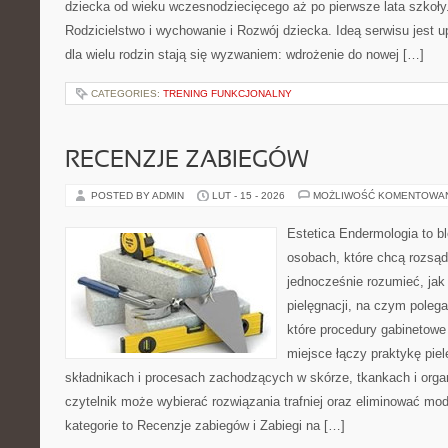
dziecka od wieku wczesnodziecięcego aż po pierwsze lata szkoły
Rodzicielstwo i wychowanie i Rozwój dziecka. Ideą serwisu jest 
dla wielu rodzin stają się wyzwaniem: wdrożenie do nowej […]
CATEGORIES:
TRENING FUNKCJONALNY
RECENZJE ZABIEGÓW
POSTED BY ADMIN
LUT - 15 - 2026
MOŻLIWOŚĆ KOMENTOWA
Estetica Endermologia to b
osobach, które chcą rozsąd
jednocześnie rozumieć, jak 
pielęgnacji, na czym poleg
które procedury gabinetowe
miejsce łączy praktykę pie
składnikach i procesach zachodzących w skórze, tkankach i orga
czytelnik może wybierać rozwiązania trafniej oraz eliminować m
kategorie to Recenzje zabiegów i Zabiegi na […]