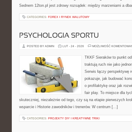
Sednem 12ton.pl jest zdrowy rozsądek: między marzeniami a dba
CATEGORIES:
FOREX I RYNEK WALUTOWY
PSYCHOLOGIA SPORTU
POSTED BY ADMIN
LUT - 24 - 2026
MOŻLIWOŚĆ KOMENTOWA
TKKF Sieraków to punkt odn
traktują ruch nie jako jedno
Serwis łączy perspektywę 
pokazuje, jak budować kond
o profilaktykę oraz jak roz
fair play. To miejsce dla ty
skuteczniej, niezależnie od tego, czy są na etapie pierwszych k
wsparcie i Historie zawodników i trenerów. W centrum […]
CATEGORIES:
PROJEKTY DIY I KREATYWNE TRIKI