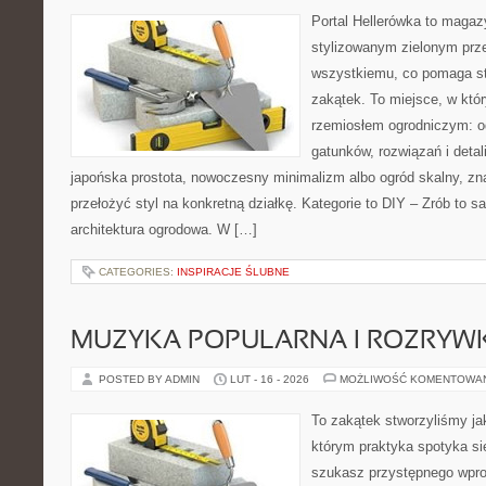
Portal Hellerówka to magaz
stylizowanym zielonym prz
wszystkiemu, co pomaga st
zakątek. To miejsce, w któ
rzemiosłem ogrodniczym: od 
gatunków, rozwiązań i detali
japońska prostota, nowoczesny minimalizm albo ogród skalny, zna
przełożyć styl na konkretną działkę. Kategorie to DIY – Zrób to s
architektura ogrodowa. W […]
CATEGORIES:
INSPIRACJE ŚLUBNE
MUZYKA POPULARNA I ROZRY
POSTED BY ADMIN
LUT - 16 - 2026
MOŻLIWOŚĆ KOMENTOWA
To zakątek stworzyliśmy ja
którym praktyka spotyka się
szukasz przystępnego wpr