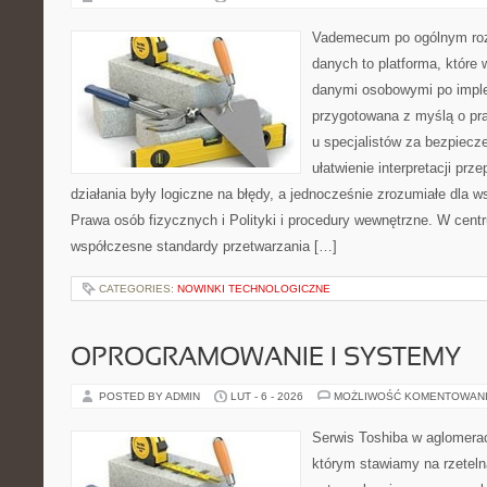
Vademecum po ogólnym roz
danych to platforma, które 
danymi osobowymi po imple
przygotowana z myślą o pra
u specjalistów za bezpiecze
ułatwienie interpretacji prz
działania były logiczne na błędy, a jednocześnie zrozumiałe dla
Prawa osób fizycznych i Polityki i procedury wewnętrzne. W cent
współczesne standardy przetwarzania […]
CATEGORIES:
NOWINKI TECHNOLOGICZNE
OPROGRAMOWANIE I SYSTEMY
POSTED BY ADMIN
LUT - 6 - 2026
MOŻLIWOŚĆ KOMENTOWAN
Serwis Toshiba w aglomeracj
którym stawiamy na rzeteln