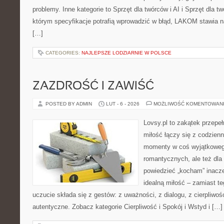
problemy. Inne kategorie to Sprzęt dla twórców i AI i Sprzęt dla t
którym specyfikacje potrafią wprowadzić w błąd, LAKOM stawia n
[…]
CATEGORIES:
NAJLEPSZE LODZIARNIE W POLSCE
ZAZDROŚĆ I ZAWIŚĆ
POSTED BY ADMIN
LUT - 6 - 2026
MOŻLIWOŚĆ KOMENTOWAN
Lovsy.pl to zakątek przepe
miłość łączy się z codzienn
momenty w coś wyjątkowego
romantycznych, ale też dla
powiedzieć „kocham” inaczej
idealną miłość – zamiast t
uczucie składa się z gestów: z uważności, z dialogu, z cierpliwośc
autentyczne. Zobacz kategorie Cierpliwość i Spokój i Wstyd i […]