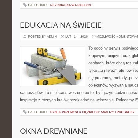
CATEGORIES:
PSYCHIATRIA W PRAKTYCE
EDUKACJA NA ŚWIECIE
POSTED BY ADMIN
LUT - 14 - 2026
MOŻLIWOŚĆ KOMENTOWA
To oddolny serwis poświęco
krajowym, unijnym oraz glo
osobach, które chcą rozumie
tylko „tu i teraz”, ale równ
się programy, metody, potr
opiekunów, wyzwania nauczyc
samorządów. To miejsce stworzone po to, by łączyć codzienność s
inspiracje z różnych krajów przekładać na wdrożenie. Polecamy E
CATEGORIES:
RYNEK PRZEMYSŁU CIĘŻKIEGO: ANALIZY I PROGNOZY
OKNA DREWNIANE