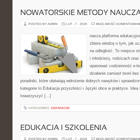
NOWATORSKIE METODY NAUCZA
POSTED BY ADMIN
LUT - 7 - 2026
MOŻLIWOŚĆ KOMENTOWAN
nasza platforma edukacyjna 
zbiera wiedzę o tym, jak u
na odległość. To miejsce s
i młodzieży, rodzicach oraz
opanować codzienność e-lear
działanie zamiast teorii be
poradniki, które ułatwiają wdrożenie dobrych nawyków i sprawdzo
kategorie to Edukacja przyszłości i Języki obce w praktyce. Idea 
towarzyszyć […]
CATEGORIES:
DSKRAKOW
EDUKACJA I SZKOLENIA
POSTED BY ADMIN
LUT - 7 - 2026
MOŻLIWOŚĆ KOMENTOWAN