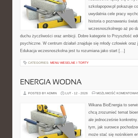
szkolapopow.pl pokazuje c
uwydatnia cele pracy wyc
historia o poznawaniu świat
wczesnoszkolnego aż po da
duchu życzliwości oraz ambicji. Dobre kategorie to Przyszłość ed
psychiczne. W centrum działań znajduje się młody człowiek oraz 
Edukacja wczesnoszkolna jest tu rozumiana jako start […]
CATEGORIES:
MENU WESELNE I TORTY
ENERGIA WODNA
POSTED BY ADMIN
LUT - 12 - 2026
MOŻLIWOŚĆ KOMENTOWA
Wikana BioEnergia to serwi
chcą zrozumieć temat bioen
ale jednocześnie konkretny
tym, jak surowce pochodzen
może stać się nośnikiem en