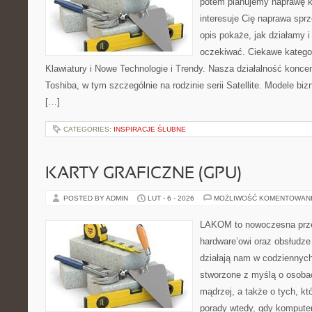
potem planujemy naprawę kr
interesuje Cię naprawa sprz
opis pokaże, jak działamy 
oczekiwać. Ciekawe kategor
Klawiatury i Nowe Technologie i Trendy. Nasza działalność koncen
Toshiba, w tym szczególnie na rodzinie serii Satellite. Modele biz
[…]
CATEGORIES:
INSPIRACJE ŚLUBNE
KARTY GRAFICZNE (GPU)
POSTED BY ADMIN
LUT - 6 - 2026
MOŻLIWOŚĆ KOMENTOWAN
LAKOM to nowoczesna prze
hardware’owi oraz obsłudze
działają nam w codziennych
stworzone z myślą o osoba
mądrzej, a także o tych, kt
porady wtedy, gdy kompute