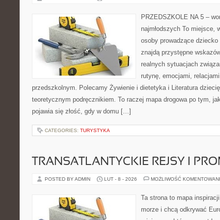
PRZEDSZKOLE NA 5 – wort
najmłodszych To miejsce, 
osoby prowadzące dziecko
znajdą przystępne wskazówk
realnych sytuacjach związ
rutynę, emocjami, relacjam
przedszkolnym. Polecamy Żywienie i dietetyka i Literatura dziecię
teoretycznym podręcznikiem. To raczej mapa drogowa po tym, jak
pojawia się złość, gdy w domu […]
CATEGORIES:
TURYSTYKA
TRANSATLANTYCKIE REJSY I PR
POSTED BY ADMIN
LUT - 8 - 2026
MOŻLIWOŚĆ KOMENTOWAN
Ta strona to mapa inspiracji
morze i chcą odkrywać Eur