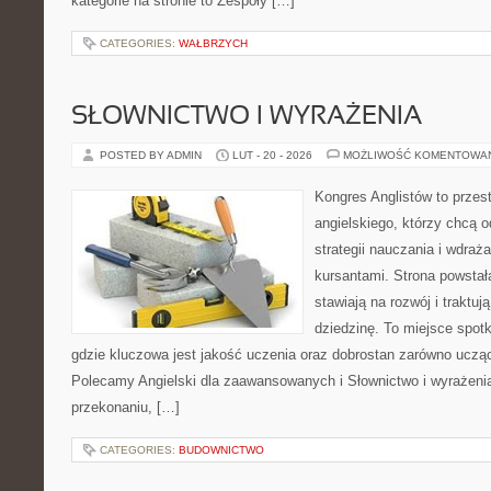
kategorie na stronie to Zespoły […]
CATEGORIES:
WAŁBRZYCH
SŁOWNICTWO I WYRAŻENIA
POSTED BY ADMIN
LUT - 20 - 2026
MOŻLIWOŚĆ KOMENTOWA
Kongres Anglistów to przes
angielskiego, którzy chcą
strategii nauczania i wdra
kursantami. Strona powstał
stawiają na rozwój i traktu
dziedzinę. To miejsce spotk
gdzie kluczowa jest jakość uczenia oraz dobrostan zarówno ucząc
Polecamy Angielski dla zaawansowanych i Słownictwo i wyrażenia.
przekonaniu, […]
CATEGORIES:
BUDOWNICTWO