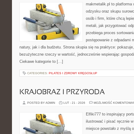
makmetalik.pl to platforma
odzysku oraz skupu surowc
osób i firm, które chcą lepi
metali, jak przygotować od
przebiega proces sortowani
postępowanie z odpadami m
natury, jak i dla budżetu. Strona skupia się na praktyce: pokazuje
bezużyteczne rzeczy w wartość, jednocześnie wspierając gospod
Ciekawe kategorie to […]
CATEGORIES:
PILATES I ZDROWY KRĘGOSŁUP
KRAJOBRAZ I PRZYRODA
POSTED BY ADMIN
LUT - 21 - 2026
MOŻLIWOŚĆ KOMENTOWA
Elfiki777 to inspirujący por
ilustrować i pisać ręcznie
miejsce powstało z myślą o