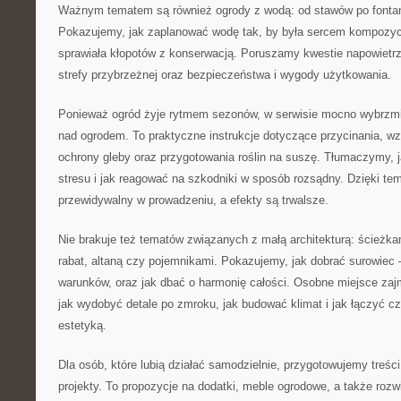
Ważnym tematem są również ogrody z wodą: od stawów po fontan
Pokazujemy, jak zaplanować wodę tak, by była sercem kompozycj
sprawiała kłopotów z konserwacją. Poruszamy kwestie napowietr
strefy przybrzeżnej oraz bezpieczeństwa i wygody użytkowania.
Ponieważ ogród żyje rytmem sezonów, w serwisie mocno wybrzmi
nad ogrodem. To praktyczne instrukcje dotyczące przycinania, w
ochrony gleby oraz przygotowania roślin na suszę. Tłumaczymy, 
stresu i jak reagować na szkodniki w sposób rozsądny. Dzięki temu
przewidywalny w prowadzeniu, a efekty są trwalsze.
Nie brakuje też tematów związanych z małą architekturą: ścieżk
rabat, altaną czy pojemnikami. Pokazujemy, jak dobrać surowiec –
warunków, oraz jak dbać o harmonię całości. Osobne miejsce zaj
jak wydobyć detale po zmroku, jak budować klimat i jak łączyć cz
estetyką.
Dla osób, które lubią działać samodzielnie, przygotowujemy treś
projekty. To propozycje na dodatki, meble ogrodowe, a także rozw