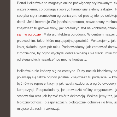
Portal Hellerówka to magazyn online poświęcony stylizowanym zi
wszystkiemu, co pomaga stworzyć harmonijny zielony zakątek. T
spotyka się z rzemiosłem ogrodniczym: od prostej idei po selekcj
detali. Jeśli interesuje Cię japońska prostota, nowoczesny minima
znajdziesz tu gotowe tropy, jak przełożyć styl na konkretną działk
sam w ogrodzie
i Mała architektura ogrodowa. W centrum naszej
przewodnim: takie, które mają spójną opowieść. Pokazujemy, jak
kolor, światło i rytm pór roku. Podpowiadamy, jak zestawiać drzew
zimozielone, by ogród wyglądał dobrze wiosną i nie tracił uroku z
od eleganckich nasadzeń po mocne kontrasty.
Hellerówka nie kończy się na estetyce. Duży nacisk kładziemy na
pojawiają się także ogrody jadalne. Znajdziesz tu podejście, w 
być równie reprezentacyjny jak rabata ozdobna, a ogród owocowy 
kompozycji. Podpowiadamy, jak prowadzić rośliny przyprawowe, j
stanowiska oraz jak łączyć zbiór z dekoracją. Wskazujemy też, j
bioróżnorodności: o zapylaczach, biologicznej ochronie i o tym, 
miejsce dla roślin i zwierząt.