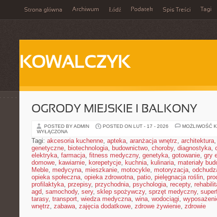
Archiwum
Podatek
Tagi
Strona główna
Łódź
Spis Treści
KOWALCZYK
OGRODY MIEJSKIE I BALKONY
POSTED BY ADMIN
POSTED ON LUT - 17 - 2026
MOŻLIWOŚĆ 
WYŁĄCZONA
Tagi:
akcesoria kuchenne
,
apteka
,
aranżacja wnętrz
,
architektura
genetyczne
,
biotechnologia
,
budownictwo
,
choroby
,
diagnostyka
,
elektryka
,
farmacja
,
fitness medyczny
,
genetyka
,
gotowanie
,
gry 
domowe
,
kawiarnie
,
korepetycje
,
kuchnia
,
kulinaria
,
materiały bud
Meble
,
medycyna
,
mieszkanie
,
motocykle
,
motoryzacja
,
odchudz
opieka społeczna
,
opieka zdrowotna
,
patio
,
pielęgnacja roślin
,
pro
profilaktyka
,
przepisy
,
przychodnia
,
psychologia
,
recepty
,
rehabili
agd
,
samochody
,
sery
,
sklep spożywczy
,
sprzęt medyczny
,
super
tarasy
,
transport
,
wiedza medyczna
,
wina
,
wodociągi
,
wyposażeni
wnętrz
,
zabawa
,
zajęcia dodatkowe
,
zdrowe żywienie
,
zdrowie